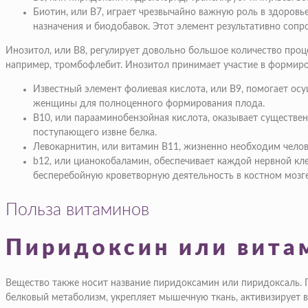
Биотин, или В7, играет чрезвычайно важную роль в здоровь
назначения и биодобавок. Этот элемент результативно соп
Инозитол, или В8, регулирует довольно большое количество проц
например, тромбофлебит. Инозитол принимает участие в формиро
Известный элемент фолиевая кислота, или В9, помогает ос
женщины для полноценного формирования плода.
В10, или парааминобензойная кислота, оказывает существен
поступающего извне белка.
Левокарнитин, или витамин В11, жизненно необходим челов
b12, или цианокобаламин, обеспечивает каждой нервной кл
бесперебойную кроветворную деятельность в костном мозге
Польза витаминов
Пиридоксин или вита
Вещество также носит название пиридоксамин или пиридоксаль. П
белковый метаболизм, укрепляет мышечную ткань, активизирует 