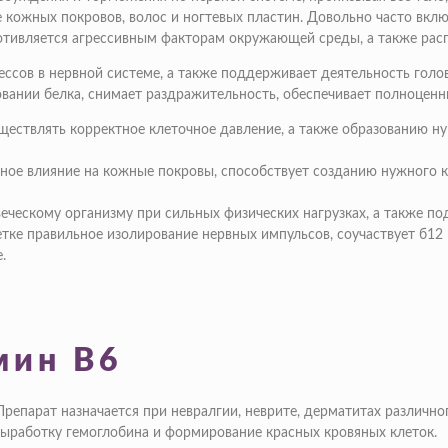
е кожных покровов, волос и ногтевых пластин. Довольно часто вкл
ротивляется агрессивным факторам окружающей среды, а также рас
ессов в нервной системе, а также поддерживает деятельность голо
вании белка, снимает раздражительность, обеспечивает полноценн
уществлять корректное клеточное давление, а также образованию 
ное влияние на кожные покровы, способствует созданию нужного к
еческому организму при сильных физических нагрузках, а также по
етке правильное изолирование нервных импульсов, соучаствует б12
.
мин B6
репарат назначается при невралгии, неврите, дерматитах различно
выработку гемоглобина и формирование красных кровяных клеток.