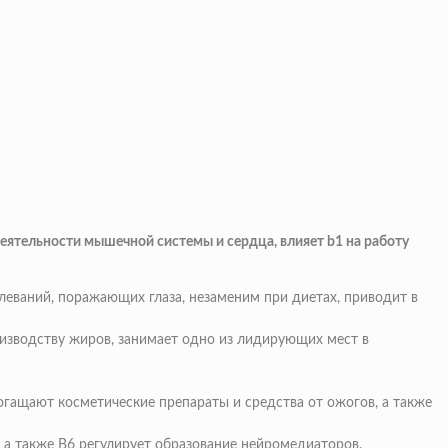
деятельности мышечной системы и сердца, влияет b1 на работу
леваний, поражающих глаза, незаменим при диетах, приводит в
оизводству жиров, занимает одно из лидирующих мест в
огащают косметические препараты и средства от ожогов, а также
 а также B6 регулирует образование нейромедиаторов.