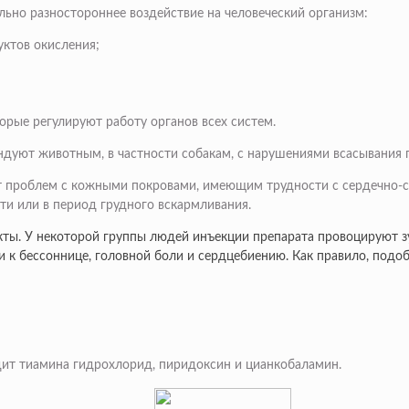
льно разностороннее воздействие на человеческий организм:
ктов окисления;
орые регулируют работу органов всех систем.
ндуют животным, в частности собакам, с нарушениями всасывания 
 от проблем с кожными покровами, имеющим трудности с сердечно
ти или в период грудного вскармливания.
ты. У некоторой группы людей инъекции препарата провоцируют зу
и к бессоннице, головной боли и сердцебиению. Как правило, под
дит тиамина гидрохлорид, пиридоксин и цианкобаламин.