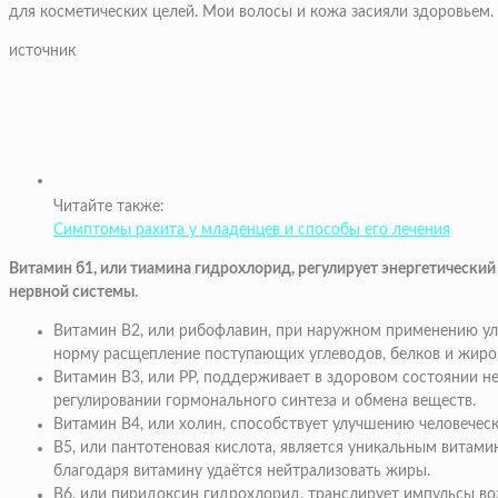
для косметических целей. Мои волосы и кожа засияли здоровьем.
источник
Читайте также:
Симптомы рахита у младенцев и способы его лечения
Витамин б1, или тиамина гидрохлорид, регулирует энергетический
нервной системы.
Витамин В2, или рибофлавин, при наружном применению улу
норму расщепление поступающих углеводов, белков и жиро
Витамин В3, или РР, поддерживает в здоровом состоянии н
регулировании гормонального синтеза и обмена веществ.
Витамин В4, или холин, способствует улучшению человечес
В5, или пантотеновая кислота, является уникальным витам
благодаря витамину удаётся нейтрализовать жиры.
В6, или пиридоксин гидрохлорид, транслирует импульсы во