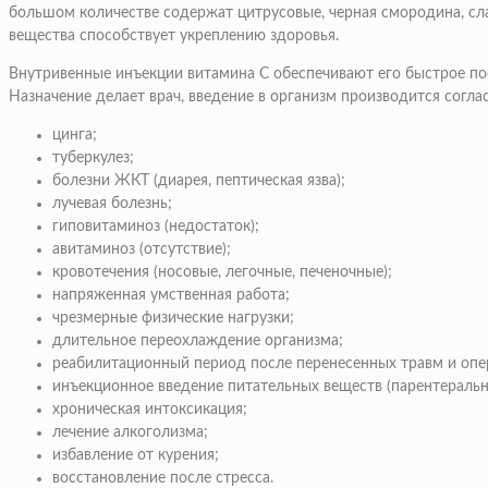
большом количестве содержат цитрусовые, черная смородина, сла
вещества способствует укреплению здоровья.
Внутривенные инъекции витамина С обеспечивают его быстрое пос
Назначение делает врач, введение в организм производится согл
цинга;
туберкулез;
болезни ЖКТ (диарея, пептическая язва);
лучевая болезнь;
гиповитаминоз (недостаток);
авитаминоз (отсутствие);
кровотечения (носовые, легочные, печеночные);
напряженная умственная работа;
чрезмерные физические нагрузки;
длительное переохлаждение организма;
реабилитационный период после перенесенных травм и опе
инъекционное введение питательных веществ (парентеральн
хроническая интоксикация;
лечение алкоголизма;
избавление от курения;
восстановление после стресса.