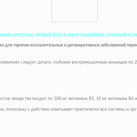
ующие симптомы, лечение боли в левом подреберье, отдающей в сп
во для терапии воспалительных и дегенеративных заболеваний периф
олеваниях следует делать глубокие внутримышечные инъекции по 2
остав лекарства входит по 100 мг витамина В3, 10 мг витамина В6 и
, поскольку х действие охватывает практически все системы и орг