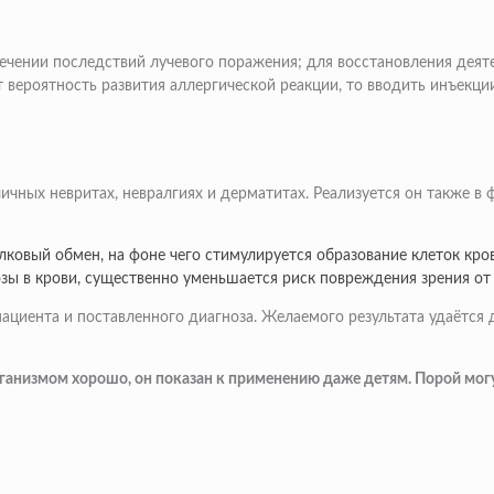
ечении последствий лучевого поражения; для восстановления деят
т вероятность развития аллергической реакции, то вводить инъекц
ичных невритах, невралгиях и дерматитах. Реализуется он также в
лковый обмен, на фоне чего стимулируется образование клеток кров
зы в крови, существенно уменьшается риск повреждения зрения от
 пациента и поставленного диагноза. Желаемого результата удаётс
ганизмом хорошо, он показан к применению даже детям. Порой могу