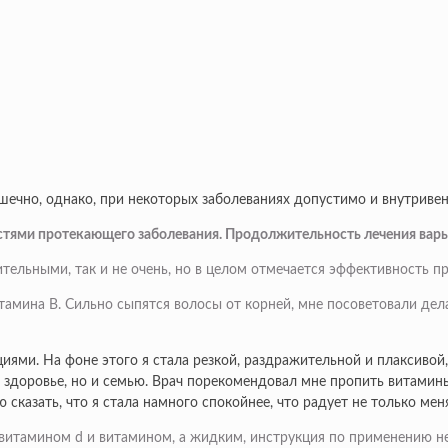
шечно, однако, при некоторых заболеваниях допустимо и внутривен
стями протекающего заболевания. Продолжительность лечения варьи
ельными, так и не очень, но в целом отмечается эффективность пр
тамина В. Сильно сыпятся волосы от корней, мне посоветовали дел
иями. На фоне этого я стала резкой, раздражительной и плаксивой,
 здоровье, но и семью. Врач порекомендовал мне пропить витамины 
 сказать, что я стала намного спокойнее, что радует не только мен
 витамином d и витамином, а жидким, инструкция по применению н