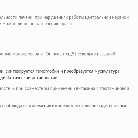
ельности печени; при нарушениях работы центральной нервной
ии можно лишь по назначению врача.
 форме монопрепарата. Он имеет ещё несколько названий:
и, синтезируется гемоглобин и преобразуется мускулатура.
 диабетической ретинопатии.
я достичь при совместном применении витамина с глютаминовой
т наблюдаться онемения в конечностях, словно надеты тесные