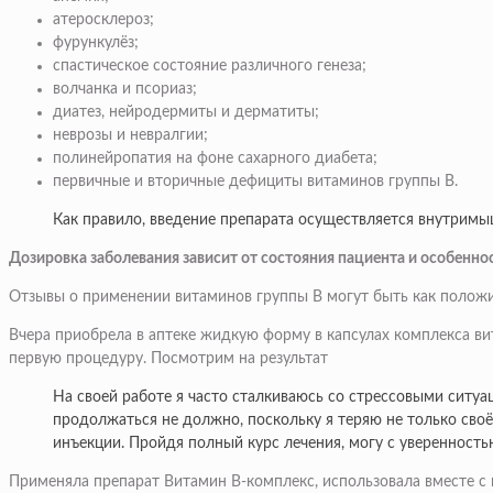
атеросклероз;
фурункулёз;
спастическое состояние различного генеза;
волчанка и псориаз;
диатез, нейродермиты и дерматиты;
неврозы и невралгии;
полинейропатия на фоне сахарного диабета;
первичные и вторичные дефициты витаминов группы В.
Как правило, введение препарата осуществляется внутримы
Дозировка заболевания зависит от состояния пациента и особенно
Отзывы о применении витаминов группы B могут быть как положит
Вчера приобрела в аптеке жидкую форму в капсулах комплекса ви
первую процедуру. Посмотрим на результат
На своей работе я часто сталкиваюсь со стрессовыми ситуац
продолжаться не должно, поскольку я теряю не только своё
инъекции. Пройдя полный курс лечения, могу с уверенностью
Применяла препарат Витамин В-комплекс, использовала вместе с