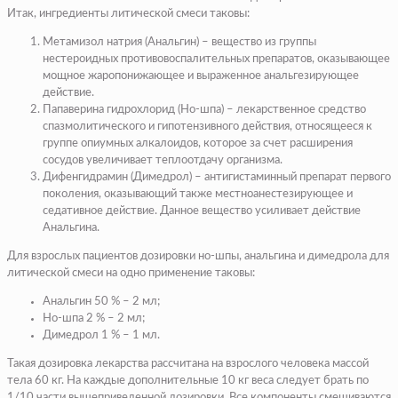
Итак, ингредиенты литической смеси таковы:
Метамизол натрия (Анальгин)
– вещество из группы
нестероидных противовоспалительных препаратов, оказывающее
мощное жаропонижающее и выраженное анальгезирующее
действие.
Папаверина гидрохлорид (Но-шпа)
– лекарственное средство
спазмолитического и гипотензивного действия, относящееся к
группе опиумных алкалоидов, которое за счет расширения
сосудов увеличивает теплоотдачу организма.
Дифенгидрамин (Димедрол)
– антигистаминный препарат первого
поколения, оказывающий также местноанестезирующее и
седативное действие. Данное вещество усиливает действие
Анальгина.
Для взрослых пациентов дозировки но-шпы, анальгина и димедрола для
литической смеси на одно применение таковы:
Анальгин 50 % – 2 мл;
Но-шпа 2 % – 2 мл;
Димедрол 1 % – 1 мл.
Такая дозировка лекарства рассчитана на взрослого человека массой
тела 60 кг. На каждые дополнительные 10 кг веса следует брать по
1/10 части вышеприведенной дозировки. Все компоненты смешиваются