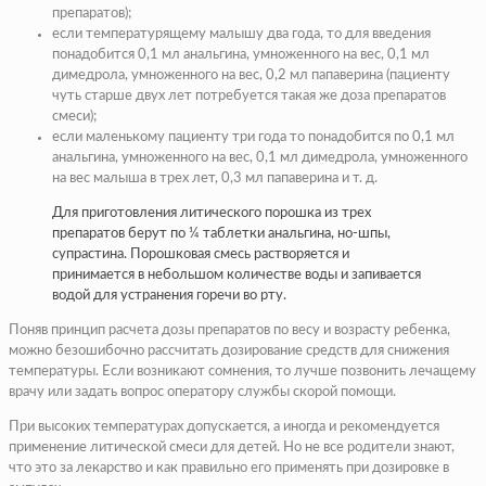
препаратов);
если температурящему малышу два года, то для введения
понадобится 0,1 мл анальгина, умноженного на вес, 0,1 мл
димедрола, умноженного на вес, 0,2 мл папаверина (пациенту
чуть старше двух лет потребуется такая же доза препаратов
смеси);
если маленькому пациенту три года то понадобится по 0,1 мл
анальгина, умноженного на вес, 0,1 мл димедрола, умноженного
на вес малыша в трех лет, 0,3 мл папаверина и т. д.
Для приготовления литического порошка из трех
препаратов берут по ¼ таблетки анальгина, но-шпы,
супрастина. Порошковая смесь растворяется и
принимается в небольшом количестве воды и запивается
водой для устранения горечи во рту.
Поняв принцип расчета дозы препаратов по весу и возрасту ребенка,
можно безошибочно рассчитать дозирование средств для снижения
температуры. Если возникают сомнения, то лучше позвонить лечащему
врачу или задать вопрос оператору службы скорой помощи.
При высоких температурах допускается, а иногда и рекомендуется
применение литической смеси для детей. Но не все родители знают,
что это за лекарство и как правильно его применять при дозировке в