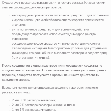
Существует несколько вариантов литического состава. Классическим
считается следующая смесь препаратов:
нестероидное противовоспалительное средство – для получения
жаропонижающего и обезболивающего эффекта применяется
анальгин;
антигистаминное средство – для усиления действия
предыдущего препарата используется димедрол (иногда
супрастин);
сосудорасширяющее средство – применяется для усиления
теплоотдачи и создания благоприятных условий для устранения
лихорадки, его роль обычно выполняет папаверина гидрохлорид
(или его аналог – но-шпа).
После соединения в одном растворе или порошке эти средства не
создают нового вещества. После того как выполнен укол или принят
порошок, лекарства поступают в кровь и начинают действовать
каждое по своему.
Взрослым может рекомендоваться введение такого литического
раствора в ампулах:
2 мл 50% раствора анальгина;
2 мл 2% раствора папаверина (или но-шпы);
1 мл 1% раствора димедрола.