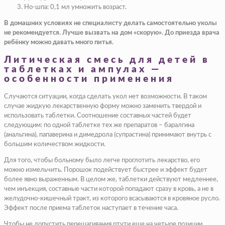
Но-шпа: 0,1 мл умножить возраст.
В домашних условиях не специалисту делать самостоятельно уколы
не рекомендуется. Лучше вызвать на дом «скорую». До приезда врача
ребёнку можно давать много питья.
Литическая смесь для детей в
таблетках и ампулах —
особенности применения
Случаются ситуации, когда сделать укол нет возможности. В таком
случае жидкую лекарственную форму можно заменить твердой и
использовать таблетки. Соотношение составных частей будет
следующим: по одной таблетке тех же препаратов – баралгина
(анальгина), папаверина и димедрола (супрастина) принимают внутрь с
большим количеством жидкости.
Для того, чтобы больному было легче проглотить лекарство, его
можно измельчить. Порошок подействует быстрее и эффект будет
более явно выраженным. В целом же, таблетки действуют медленнее,
чем инъекция, составные части которой попадают сразу в кровь, а не в
желудочно-кишечный тракт, из которого всасываются в кровяное русло.
Эффект после приема таблеток наступает в течение часа.
Чтобы не допустить перешагивания ртути еще на четыре позиции,