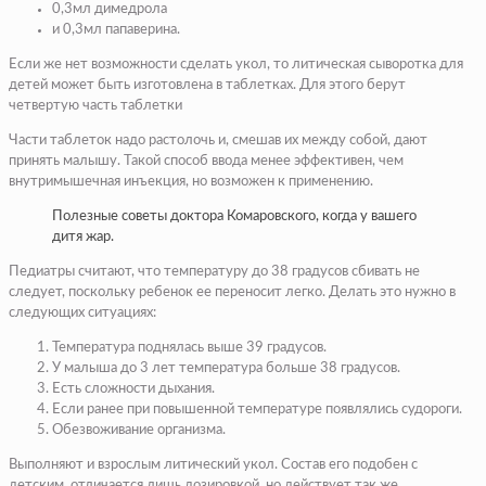
0,3мл димедрола
и 0,3мл папаверина.
Если же нет возможности сделать укол, то литическая сыворотка для
детей может быть изготовлена в таблетках. Для этого берут
четвертую часть таблетки
Части таблеток надо растолочь и, смешав их между собой, дают
принять малышу. Такой способ ввода менее эффективен, чем
внутримышечная инъекция, но возможен к применению.
Полезные советы доктора Комаровского, когда у вашего
дитя жар.
Педиатры считают, что температуру до 38 градусов сбивать не
следует, поскольку ребенок ее переносит легко. Делать это нужно в
следующих ситуациях:
Температура поднялась выше 39 градусов.
У малыша до 3 лет температура больше 38 градусов.
Есть сложности дыхания.
Если ранее при повышенной температуре появлялись судороги.
Обезвоживание организма.
Выполняют и взрослым литический укол. Состав его подобен с
детским, отличается лишь дозировкой, но действует так же