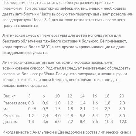
Последствие попыток снизить жар без устранения причины –
пневмония. При респираторных инфекциях, кишечных – необходимо
давать антибиотики. Часто высокую температуру вызывает розеола или
псевдокраснуха. Через 3-4 дня на коже появляется сыпь, после чего
градусы снижаются.
Литическая смесь от температуры для детей используется для
быстрого облегчения тяжёлого состояния больного. Её применяют,
когда горячка более 38˚С, а все другие жаропонижающие не дали
ожидаемого результата.
Литическая смесь детям даётся, если лихорадка провоцирует
возникновение судорог. Родителям следует внимательно обследовать
состояние больного ребёнка. Если у него лихорадка, а ножки и ручки
холодные и кожа слишком бледная, необходимо тотчас же дать
лекарственное средство.
Вес, кг
3
6
10
12
14
16
18
20
Разовая доза,
0,3 –
0,6 –
1,0 –
1,2 –
1,4 –
1,6 –
1,8 –
2,0 –
мл
0,45
0,9
1,5
1,8
2,1
2,4
2,7
3,0
Суточная
1,2 –
2,4 –
4,0 –
4,8 –
5,6 –
6,4 –
7,2 –
8,0 –
доза, мл
1,8
3,6
6,0
7,2
8,4
9,6
10,8
12,0
Иногда вместе с Анальгином и Димедролом в состав литической смеси