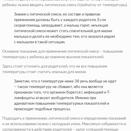
ребенку нужно вводить литическую смесь (тройчатку от температуры).
Знания о литической смеси, ее составе и правилах
применения должны быть у каждого родителя. Если
скорая помощь запаздывает, а малыш горит, инъекция
литической смеси может стать спасительной для жизни
малыша и делать ее необходимо тем, кто оказался рядом
с малышом в такой ситуации.
Основное показание для применения литической смеси – повышение
температуры у ребенка до гранично высоких показателей.
Здесь стоит уточнить для родителей, что не все повышение
температуры стоит считать опасным для жизни.
Заметим, что о температуре ниже 38 речь вообще не идет
– такую температуру не сбивают, ибо она является
признаком того, что организм борется с инфекцией и Т-
лимфоциты атакуют возбудителя. Именно при
адекватном повышении температурных показателей и
происходят подобные процессы.
Подходить к применению литической смеси и определению показаний
к ее использованию нужно с холодным умом. Максимум собранности и
согласованности в действиях родителей – залог успешной помощи