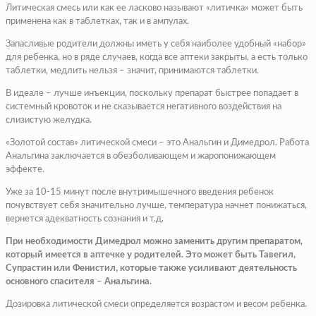
Литическая смесь или как ее ласково называют «литичка» может быть
применена как в таблетках, так и в ампулах.
Запасливые родители должны иметь у себя наиболее удобный «набор»
для ребенка, но в ряде случаев, когда все аптеки закрыты, а есть только
таблетки, медлить нельзя – значит, принимаются таблетки.
В идеале – лучше инъекции, поскольку препарат быстрее попадает в
системный кровоток и не сказывается негативного воздействия на
слизистую желудка.
«Золотой состав» литической смеси – это Анальгин и Димедрол. Работа
Анальгина заключается в обезболивающем и жаропонижающем
эффекте.
Уже за 10-15 минут после внутримышечного введения ребенок
почувствует себя значительно лучше, температура начнет понижаться,
вернется адекватность сознания и т.д.
При необходимости Димедрол можно заменить другим препаратом,
который имеется в аптечке у родителей. Это может быть Тавегил,
Супрастин или Фенистил, которые также усиливают деятельность
основного спасителя – Анальгина.
Дозировка литической смеси определяется возрастом и весом ребенка.