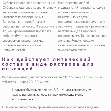
Субарахноидальное кровоизлияние
Как известно, любой
Субарахноидальное кровотечение –
медицинский препарат следует
весьма неприятное нарушение
использовать только по
мозгового кровообращения.
назначению, следуя
Встречается эта проблема, к
определенным правилам, иначе
счастью, не так часто. И все же знать
это может привести к различным
то, как кровоизлияние проявляет
негативным для здоровья
себя, не будет лишним –
последствиям. Так, неправильное
своевременная диагностика
лечение йодом нередко
позволит избежать массы
становится причиной получения
неприятностей.
химического ожога.
Как действует литический
состав в виде раствора для
инъекций
Раствор начинает действовать уже через 10–15 минут. Порошок из
таблеток – через 20–30 минут.
Нельзя забывать, что через 2, 3 и 4 часа температуру
нужно измерять заново, так как лихорадка может
возобновиться.
При необходимости внутримышечное или пероральное введение