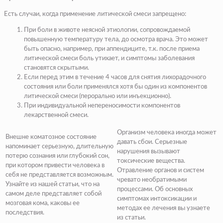
Есть случаи, когда применение литической смеси запрещено:
При боли в животе неясной этиологии, сопровождаемой
повышенную температуру тела, до осмотра врача. Это может
быть опасно, например, при аппендиците, т.к. после приема
литической смеси боль утихает, и симптомы заболевания
становятся скрытыми.
Если перед этим в течение 4 часов для снятия лихорадочного
состояния или боли применялся хотя бы один из компонентов
литической смеси (перорально или инъекционно).
При индивидуальной непереносимости компонентов
лекарственной смеси.
Организм человека иногда может
Внешне коматозное состояние
давать сбои. Серьезные
напоминает серьезную, длительную
нарушения вызывают
потерю сознания или глубокий сон,
токсические вещества.
при котором привести человека в
Отравление органов и систем
себя не представляется возможным.
чревато необратимыми
Узнайте из нашей статьи, что на
процессами. Об основных
самом деле представляет собой
симптомах интоксикации и
мозговая кома, каковы ее
методах ее лечения вы узнаете
последствия.
из статьи.