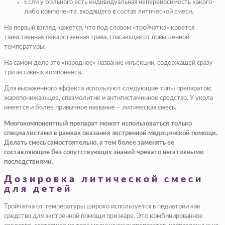
Если у больного есть индивидуальная непереносимость какого-
либо компонента, входящего в состав литической смеси.
На первый взгляд кажется, что под словом «тройчатка» кроется
таинственная лекарственная трава, спасающая от повышенной
температуры.
На самом деле это «народное» название инъекции, содержащей сразу
три активных компонента.
Для выраженного эффекта используют следующие типы препаратов:
жаропонижающее, спазмолитик и антигистаминное средство. У укола
имеется и более привычное название – литическая смесь.
Многокомпонентный препарат может использоваться только
специалистами в рамках оказания экстренной медицинской помощи.
Делать смесь самостоятельно, а тем более заменять ее
составляющие без сопутствующих знаний чревато негативными
последствиями.
Дозировка литической смеси
для детей
Тройчатка от температуры широко используется в педиатрии как
средство для экстренной помощи при жаре. Это комбинированное