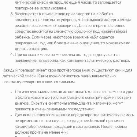
литической смеси не прошло еще 4 часов, то запрещается
повторное ее использование.
Запрещается к применению при аллергии на любой из
компонентов
. Если вы не уверены, что возможна аллергическая
реакция, то это можно проверить. Для этого приготовленное
средство вносится на слизистую оболочку под нижним веком
ребенка. Если через некоторое время
не наблюдается
покраснение, зуд или болезненные ощущения
, то можно
смело
делать инъекцию.
При возрасте малыша менее чем полгода не допускается
применение папаверина
, как компонента литического раствора.
Каждый препарат имеет свои противопоказания, существуют они и для
литической смеси. К ним нужно отнестись очень внимательно,
поскольку лекарство является сильным.
Литическую смесь нельзя использовать для снятия температуры
и боли в животе до того, как больного осмотрит врач и поставит
диагноз. Скрытые симптомы аппендицита, например, могут
привести к очень печальным последствиям;
Для исключения возможности передозировки, литическую смесь
не применяют в том случае, когда до нее больной принимал
какой-либо препарат, входящий в состав смеси. После приема
должно пройти не менее 4 ч;