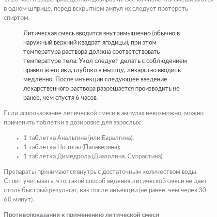
в одном шприце, перед вскрытием ампул их следует протереть
спиртом.
Литическая смесь вводится внутримышечно (обычно в
наружный верхний квадрат ягодицы), при этом
температура раствора должна соответствовать
температуре тела. Укол следует делать с соблюдением
правил асептики, глубоко в мышцу, лекарство вводить
медленно. После инъекции следующее введение
лекарственного раствора разрешается производить не
ранее, чем спустя 6 часов.
Если использование литической смеси в ампулах невозможно, можно
применить таблетки в дозировке для взрослых:
1 таблетка Анальгина (или Баралгина);
1 таблетка Но-шпы (Папаверина);
1 таблетка Димедрола (Диазолина, Супрастина).
Препараты принимаются внутрь с достаточным количеством воды.
Стоит учитывать, что такой способ ведения литической смеси не дает
столь быстрый результат, как после инъекции (не ранее, чем через 30-
60 минут).
Противопоказания к применению литической смеси