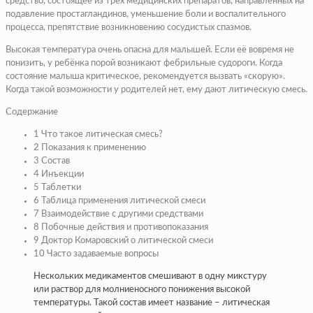
средство, состоящее из трех медицинских препаратов, направленных на
подавление простагландинов, уменьшение боли и воспалительного
процесса, препятствие возникновению сосудистых спазмов.
Высокая температура очень опасна для малышей. Если её вовремя не
понизить, у ребёнка порой возникают фебрильные судороги. Когда
состояние малыша критическое, рекомендуется вызвать «скорую».
Когда такой возможности у родителей нет, ему дают литическую смесь.
Содержание
1 Что такое литическая смесь?
2 Показания к применению
3 Состав
4 Инъекции
5 Таблетки
6 Таблица применения литической смеси
7 Взаимодействие с другими средствами
8 Побочные действия и противопоказания
9 Доктор Комаровский о литической смеси
10 Часто задаваемые вопросы
Нескольких медикаментов смешивают в одну микстуру
или раствор для молниеносного понижения высокой
температуры. Такой состав имеет название – литическая