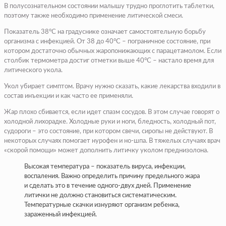
В полусознательном состоянии малышу трудно проглотить таблетки,
поэтому также необходимо применение литической смеси.
Показатель 38°С на градуснике означает самостоятельную борьбу
организма с инфекцией. От 38 до 40°С – пограничное состояние, при
котором достаточно обычных жаропонижающих с парацетамолом. Если
столбик термометра достиг отметки выше 40°С – настало время для
литического укола.
Укол убирает симптом. Врачу нужно сказать, какие лекарства входили в
состав инъекции и как часто ее применяли.
Жар плохо сбивается, если идет спазм сосудов. В этом случае говорят о
холодной лихорадке. Холодные руки и ноги, бледность, холодный пот,
судороги – это состояние, при котором свечи, сиропы не действуют. В
некоторых случаях помогает нурофен и но-шпа. В тяжелых случаях врач
«скорой помощи» может дополнить литичку уколом преднизолона.
Высокая температура – показатель вируса, инфекции,
воспаления. Важно определить причину предельного жара
и сделать это в течение одного-двух дней. Применение
литички не должно становиться систематическим.
Температурные скачки изнуряют организм ребенка,
зараженный инфекцией.