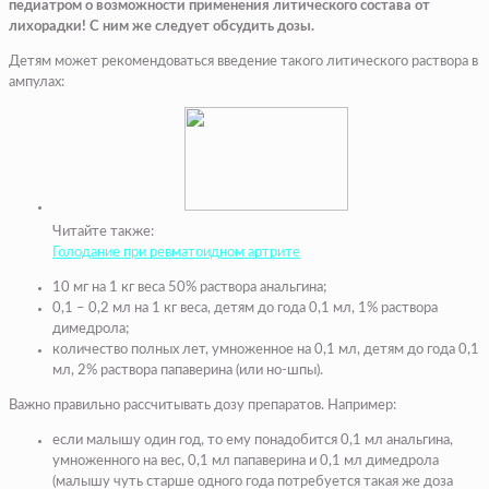
педиатром о возможности применения литического состава от
лихорадки! С ним же следует обсудить дозы.
Детям может рекомендоваться введение такого литического раствора в
ампулах:
Читайте также:
Голодание при ревматоидном артрите
10 мг на 1 кг веса 50% раствора анальгина;
0,1 – 0,2 мл на 1 кг веса, детям до года 0,1 мл, 1% раствора
димедрола;
количество полных лет, умноженное на 0,1 мл, детям до года 0,1
мл, 2% раствора папаверина (или но-шпы).
Важно правильно рассчитывать дозу препаратов. Например:
если малышу один год, то ему понадобится 0,1 мл анальгина,
умноженного на вес, 0,1 мл папаверина и 0,1 мл димедрола
(малышу чуть старше одного года потребуется такая же доза