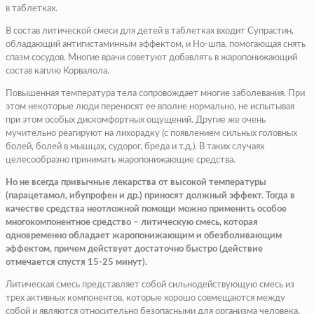
в таблетках.
В состав литической смеси для детей в таблетках входит Супрастин,
обладающий антигистаминным эффектом, и Но-шпа, помогающая снять
спазм сосудов. Многие врачи советуют добавлять в жаропонижающий
состав каплю Корвалола.
Повышенная температура тела сопровождает многие заболевания. При
этом некоторые люди переносят ее вполне нормально, не испытывая
при этом особых дискомфортных ощущений. Другие же очень
мучительно реагируют на лихорадку (с появлением сильных головных
болей, болей в мышцах, судорог, бреда и т.д.). В таких случаях
целесообразно принимать жаропонижающие средства.
Но не всегда привычные лекарства от высокой температуры
(парацетамол, ибупрофен и др.) приносят должный эффект. Тогда в
качестве средства неотложной помощи можно применить особое
многокомпонентное средство – литическую смесь, которая
одновременно обладает жаропонижающим и обезболивающим
эффектом, причем действует достаточно быстро (действие
отмечается спустя 15-25 минут).
Литическая смесь представляет собой сильнодействующую смесь из
трех активных компонентов, которые хорошо совмещаются между
собой и являются относительно безопасными для организма человека.