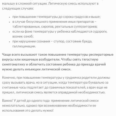
малышу в сложной ситуации. Литическую смесь используют в
следующих случаях:
при повышении температуры до сорока градусов и выше;
в случае безуспешного применения иных препаратов –
таблетированных, сиропов, ректальных суппозиториев;
если на фоне температуры у ребенка наблюдаются судороги,
возник озноб;
при нарушении сознания – ступор, состояние бреда,
галлюцинации.
Чаще всего вызывают такое повышение температуры респираторные
вирусы или кишечные возбудители. Чтобы снять тягостную
симптоматику и облегчить состояние ребенка до приезда врачей
нужно делать инъекции литической смеси.
Конечно, при повышении температуры у грудничка родители должны
сразу вызывать врача, но в ситуации, когда температура буквально за
считанные часы подлетает до граничных показателей, а врач еще не
пришел, литическая смесь является оправданной необходимостью.
Важно! У детей до одного года применение литической смеси
нежелательно, однако при возникновении необходимости ее
использования это делать нужно!