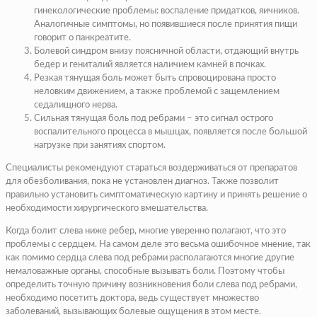
гинекологические проблемы: воспаление придатков, яичников.
Аналогичные симптомы, но появившиеся после принятия пищи
говорит о панкреатите.
Болевой синдром внизу поясничной области, отдающий внутрь
бедер и гениталий является наличием камней в почках.
Резкая тянущая боль может быть спровоцирована просто
неловким движением, а также проблемой с защемлением
седалищного нерва.
Сильная тянущая боль под ребрами – это сигнал острого
воспалительного процесса в мышцах, появляется после большой
нагрузке при занятиях спортом.
Специалисты рекомендуют стараться воздерживаться от препаратов
для обезболивания, пока не установлен диагноз. Также позволит
правильно установить симптоматическую картину и принять решение о
необходимости хирургического вмешательства.
Когда болит слева ниже ребер, многие уверенно полагают, что это
проблемы с сердцем. На самом деле это весьма ошибочное мнение, так
как помимо сердца слева под ребрами располагаются многие другие
немаловажные органы, способные вызывать боли. Поэтому чтобы
определить точную причину возникновения боли слева под ребрами,
необходимо посетить доктора, ведь существует множество
заболеваний, вызывающих болевые ощущения в этом месте.