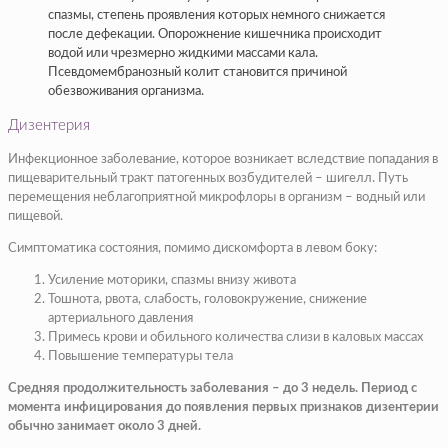
спазмы, степень проявления которых немного снижается
после дефекации. Опорожнение кишечника происходит
водой или чрезмерно жидкими массами кала.
Псевдомембранозный колит становится причиной
обезвоживания организма.
Дизентерия
Инфекционное заболевание, которое возникает вследствие попадания в
пищеварительный тракт патогенных возбудителей – шигелл. Путь
перемещения неблагоприятной микрофлоры в организм – водный или
пищевой.
Симптоматика состояния, помимо дискомфорта в левом боку:
Усиление моторики, спазмы внизу живота
Тошнота, рвота, слабость, головокружение, снижение
артериального давления
Примесь крови и обильного количества слизи в каловых массах
Повышение температуры тела
Средняя продолжительность заболевания – до 3 недель. Период с
момента инфицирования до появления первых признаков дизентерии
обычно занимает около 3 дней.