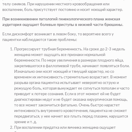
телу синяков. При нарушении местного кровообращения или
воспалении, боль присутствует постоянно и носит ноющий характер.
При возникновении патологий гинекологического плана женская
аудитория ощущает болевые приступы в нижней части брюшины.
Если дискомфорт возникает в левом боку, то вероятнее всего у
пациентки наблюдаются такие проблемы:
Прогрессирует трубная беременность. На сроке до 2-3 недель
женщина может ощущать все признаки нормальной
беременности. По мере увеличения в размерах плодного яйца,
закрепившегося в фаллопиевой трубе, начинают появляться боли.
Изначально они носят ноющий и тянущий характер, но со
временем их интенсивность стремительно возрастает. В момент
разрыва органа пациентка испытывает невероятно острую и
режущую боль, которая вынуждает ее согнуться пополам и часто
приводит к потере сознания. Если в этот момент ей не будет
диагностирован недуг и не будет оказана хирургическая помощь,
то все может закончиться фатально. Очень быстро нарастет
интенсивность внутреннего кровотечения, пациентка не сможет
передвигаться, у нее начнет все плыть перед глазами, нарушится
зрение и т. д.
При воспалении придатка или яичника женщина ощущает