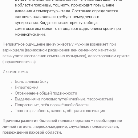
в области поясницы, тошноту, происходит повышение
давления и температуры тела. Состояние определяется
как почечная колика и требует немедленного
купирования. Когда возникает приступ, общая
симптоматика может отягощаться выделением крови при
мочеиспускании.
Неприятное ощущение внизу живота у мужчин возникает при
варикоцеле (варикозном расширении вен семенного канатика),
везикулите (воспалении семенных пузырьков), левостороннем орхите
(поражении яичка).
Их симптомы:
Боль в левом боку
Гипертермия
Ограничение общей подвижности
Выделения из половых путей (гнойные, творожистые)
Покраснение, отёк поражённой области
Тошнота, слабость, вялость, общая интоксикация
Причины развития болезней половых органов – несоблюдение
личной гигиены, переохлаждение, случайные половые связи,
повреждения паховой области.