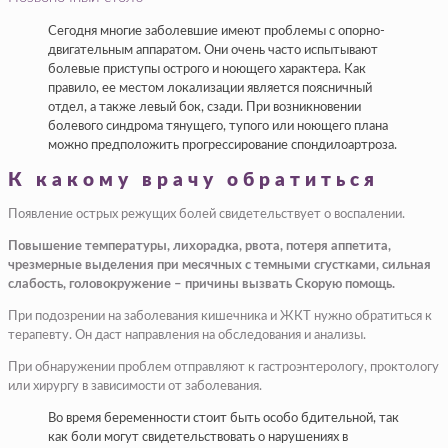
Сегодня многие заболевшие имеют проблемы с опорно-
двигательным аппаратом. Они очень часто испытывают
болевые приступы острого и ноющего характера. Как
правило, ее местом локализации является поясничный
отдел, а также левый бок, сзади. При возникновении
болевого синдрома тянущего, тупого или ноющего плана
можно предположить прогрессирование спондилоартроза.
К какому врачу обратиться
Появление острых режущих болей свидетельствует о воспалении.
Повышение температуры, лихорадка, рвота, потеря аппетита,
чрезмерные выделения при месячных с темными сгустками, сильная
слабость, головокружение – причины вызвать Скорую помощь.
При подозрении на заболевания кишечника и ЖКТ нужно обратиться к
терапевту. Он даст направления на обследования и анализы.
При обнаружении проблем отправляют к гастроэнтерологу, проктологу
или хирургу в зависимости от заболевания.
Во время беременности стоит быть особо бдительной, так
как боли могут свидетельствовать о нарушениях в