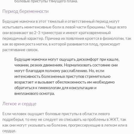
болевые приступы тянущего плана.
Период беременности
Будущие мамочки в этот тяжелый и ответственный период могут
испытывать неинтенсивные боли в левой части брюшины. Чаще всего
они возникают во 2-3 триместрах и имеют кратковременный
периодичный характер. Причина их появления кроется в физиологии, так
как во время роста матки, в которой развивается плод, происходит
растягивание связок.
Будущие мамочки могут ощущать дискомфорт при кашле,
чихании, резких движениях. Нормализовать состояние они
могут благодаря полному расслаблению. Но, если
интенсивность болезненных приступов стремительно
возрастает и вызывает обеспокоенность им необходимо
обратиться к гинекологам для консультации и
внепланового осмотра.
Легкое и сердце
Если человек ощущает болевые приступы в области левого
подреберья, то ему не следует их списывать на проблемы в ЖКТ, так
как они могут указывать на болезни, прогрессирующие в легком или в
сердце.