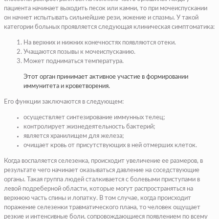
пациента начинает выходить песок или камни, то при мочеиспускании
он начнет испытывать сильнейшие рези, жжение и спазмы. У такой
категории больных проявляется следующая клиническая симптоматика:
На верхних и нижних конечностях появляются отеки.
Учащаются позывы к мочеиспусканию.
Может подниматься температура.
Этот орган принимает активное участие в формировании
иммунитета и кроветворения.
Его функции заключаются в следующем:
осуществляет синтезирование иммунных телец;
контролирует жизнедеятельность бактерий;
является хранилищем для железа;
очищает кровь от присутствующих в ней отмерших клеток.
Когда воспаляется селезенка, происходит увеличение ее размеров, в
результате чего начинает оказываться давление на соседствующие
органы. Такая группа людей сталкивается с болевыми приступами в
левой подреберной области, которые могут распространяться на
верхнюю часть спины и лопатку. В том случае, когда происходит
поражение селезенки травматического плана, то человек ощущает
резкие и интенсивные боли, сопровождающиеся появлением по всему