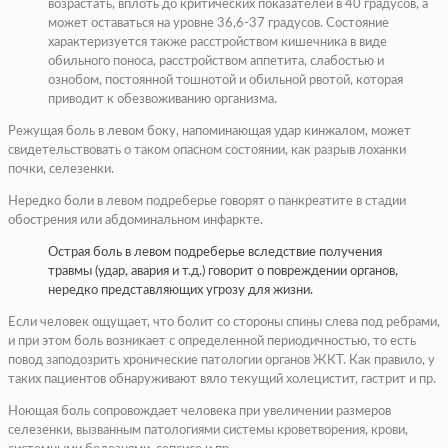
возрастать, вплоть до критических показателей в 40 градусов, а
может оставаться на уровне 36,6-37 градусов. Состояние
характеризуется также расстройством кишечника в виде
обильного поноса, расстройством аппетита, слабостью и
ознобом, постоянной тошнотой и обильной рвотой, которая
приводит к обезвоживанию организма.
Режущая боль в левом боку, напоминающая удар кинжалом, может
свидетельствовать о таком опасном состоянии, как разрыв лоханки
почки, селезенки.
Нередко боли в левом подреберье говорят о панкреатите в стадии
обострения или абдоминальном инфаркте.
Острая боль в левом подреберье вследствие получения
травмы (удар, авария и т.д.) говорит о повреждении органов,
нередко представляющих угрозу для жизни.
Если человек ощущает, что болит со стороны спины слева под ребрами,
и при этом боль возникает с определенной периодичностью, то есть
повод заподозрить хронические патологии органов ЖКТ. Как правило, у
таких пациентов обнаруживают вяло текущий холецистит, гастрит и пр.
Ноющая боль сопровождает человека при увеличении размеров
селезенки, вызванным патологиями системы кроветворения, крови,