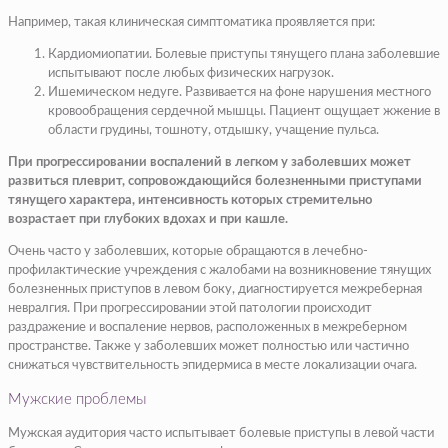
Например, такая клиническая симптоматика проявляется при:
Кардиомиопатии
. Болевые приступы тянущего плана заболевшие
испытывают после любых физических нагрузок.
Ишемическом недуге
. Развивается на фоне нарушения местного
кровообращения сердечной мышцы. Пациент ощущает жжение в
области грудины, тошноту, отдышку, учащение пульса.
При прогрессировании воспалений в легком у заболевших может
развиться плеврит, сопровождающийся болезненными приступами
тянущего характера, интенсивность которых стремительно
возрастает при глубоких вдохах и при кашле.
Очень часто у заболевших, которые обращаются в лечебно-
профилактические учреждения с жалобами на возникновение тянущих
болезненных приступов в левом боку, диагностируется межреберная
невралгия. При прогрессировании этой патологии происходит
раздражение и воспаление нервов, расположенных в межреберном
пространстве. Также у заболевших может полностью или частично
снижаться чувствительность эпидермиса в месте локализации очага.
Мужские проблемы
Мужская аудитория часто испытывает болевые приступы в левой части