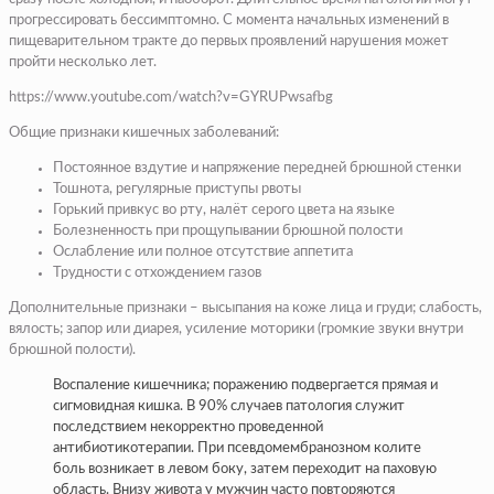
прогрессировать бессимптомно. С момента начальных изменений в
пищеварительном тракте до первых проявлений нарушения может
пройти несколько лет.
https://www.youtube.com/watch?v=GYRUPwsafbg
Общие признаки кишечных заболеваний:
Постоянное вздутие и напряжение передней брюшной стенки
Тошнота, регулярные приступы рвоты
Горький привкус во рту, налёт серого цвета на языке
Болезненность при прощупывании брюшной полости
Ослабление или полное отсутствие аппетита
Трудности с отхождением газов
Дополнительные признаки – высыпания на коже лица и груди; слабость,
вялость; запор или диарея, усиление моторики (громкие звуки внутри
брюшной полости).
Воспаление кишечника; поражению подвергается прямая и
сигмовидная кишка. В 90% случаев патология служит
последствием некорректно проведенной
антибиотикотерапии. При псевдомембранозном колите
боль возникает в левом боку, затем переходит на паховую
область. Внизу живота у мужчин часто повторяются