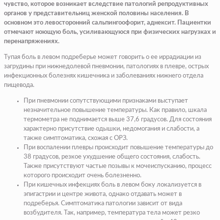
чувство, которое возникает вследствие патологий репродуктивных
органов у представительниц женской половины населения. В
основном это левосторонний сальпингоофорит, аднексит. Пациентки
отмечают ноющую боль, усиливающуюся при физических нагрузках и
перенапряжениях.
Тупая боль в левом подреберье может говорить о ее иррадиации из
загрудины при нижнедолевой пневмонии, патологиях в плевре, острых
инфекционных болезнях кишечника и заболеваниях нижнего отдела
пищевода.
При пневмонии сопутствующими признаками выступает
незначительное повышение температуры. Как правило, шкала
термометра не поднимается выше 37,6 градусов. Для состояния
характерно присутствие одышки, недомогания и слабости, а
также симптоматика, схожая с ОРЗ.
При воспалении плевры происходит повышение температуры до
38 градусов, резкое ухудшение общего состояния, слабость.
Также присутствуют частые позывы к мочеиспусканию, процесс
которого происходит очень болезненно.
При кишечных инфекциях боль в левом боку локализуется в
эпигастрии и центре живота, однако отдавать может в
подреберья. Симптоматика патологии зависит от вида
возбудителя. Так, например, температура тела может резко