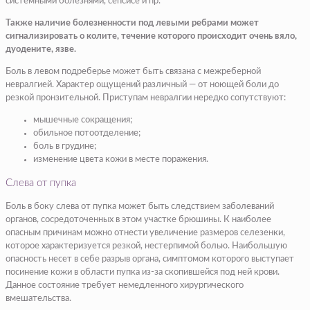
системными болезнями, сепсисе и пр.
Также наличие болезненности под левыми ребрами может
сигнализировать о колите, течение которого происходит очень вяло,
дуодените, язве.
Боль в левом подреберье может быть связана с межреберной
невралгией. Характер ощущений различный — от ноющей боли до
резкой пронзительной. Приступам невралгии нередко сопутствуют:
мышечные сокращения;
обильное потоотделение;
боль в грудине;
изменение цвета кожи в месте поражения.
Слева от пупка
Боль в боку слева от пупка может быть следствием заболеваний
органов, сосредоточенных в этом участке брюшины. К наиболее
опасным причинам можно отнести увеличение размеров селезенки,
которое характеризуется резкой, нестерпимой болью. Наибольшую
опасность несет в себе разрыв органа, симптомом которого выступает
посинение кожи в области пупка из-за скопившейся под ней крови.
Данное состояние требует немедленного хирургического
вмешательства.