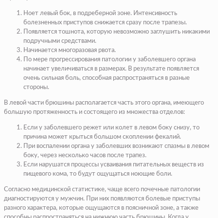
Ноет левый бок, в подреберной зоне. Интенсивность
болезненных приступов снижается сразу после трапезы.
Появляется тошнота, которую невозможно заглушить никакими
подручными средствами.
Начинается многоразовая рвота.
По мере прогрессирования патологии у заболевшего органа
начинает увеличиваться в размерах. В результате появляется
очень сильная боль, способная распространяться в разные
стороны.
В левой части брюшины располагается часть этого органа, имеющего
большую протяженность и состоящего из множества отделов:
Если у заболевшего режет или колет в левом боку снизу, то
причина может крыться большом скоплении фекалий.
При воспалении органа у заболевших возникают спазмы в левом
боку, через несколько часов после трапез.
Если нарушатся процессы усваивания питательных веществ из
пищевого кома, то будут ощущаться ноющие боли.
Согласно медицинской статистике, чаще всего почечные патологии
диагностируются у мужчин. При них появляются болевые приступы
разного характера, которые ощущаются в поясничной зоне, а также
способны распространяться на нижнюю часть брюшины. Когда у