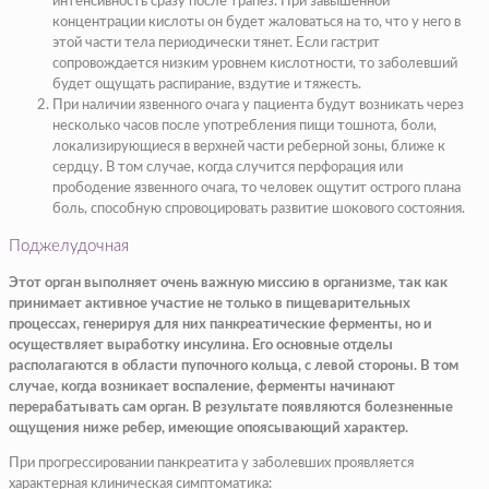
интенсивность сразу после трапез. При завышенной
концентрации кислоты он будет жаловаться на то, что у него в
этой части тела периодически тянет. Если гастрит
сопровождается низким уровнем кислотности, то заболевший
будет ощущать распирание, вздутие и тяжесть.
При наличии язвенного очага у пациента будут возникать через
несколько часов после употребления пищи тошнота, боли,
локализирующиеся в верхней части реберной зоны, ближе к
сердцу. В том случае, когда случится перфорация или
прободение язвенного очага, то человек ощутит острого плана
боль, способную спровоцировать развитие шокового состояния.
Поджелудочная
Этот орган выполняет очень важную миссию в организме, так как
принимает активное участие не только в пищеварительных
процессах, генерируя для них панкреатические ферменты, но и
осуществляет выработку инсулина. Его основные отделы
располагаются в области пупочного кольца, с левой стороны. В том
случае, когда возникает воспаление, ферменты начинают
перерабатывать сам орган. В результате появляются болезненные
ощущения ниже ребер, имеющие опоясывающий характер.
При прогрессировании панкреатита у заболевших проявляется
характерная клиническая симптоматика: