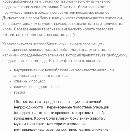
кровоснабжения в ней. Зачастую патологическому изменению
подвержена сигмовидная кишка. Приступы боли возникают
преимущественно в обеденное время или несколько позднее.
Дискомфорт в левом боку и внизу живота сопровождается вздутием,
тенезмами, жидким стулом с примесью незначительного количества
крови. Своевременная терапия ишемического колита позволяет
избавиться от болезни за несколько дней.
Характеризуется неспособностью кишечника перемещать
переваренные пищевые массы. Проблемы с пассажем вызваны
наличием определённого элемента, который препятствует свободному
продвижению частиц еды. К таким факторам относятся:
внутрикишечные новообразования злокачественного или
доброкачественного характера
спаечный процесс
наличие инородного тела
грыжа
Обстоятельства, предрасполагающие к кишечной
непроходимости – перенесенные полостные операции
(стандартные, которые проходят с разрезом тканей),
голодание. Кроме боли в левом боку внизу живота у
мужчин возникает метеоризм (скопление
внутрикишечных газов), запор. Гипертермия, снижение