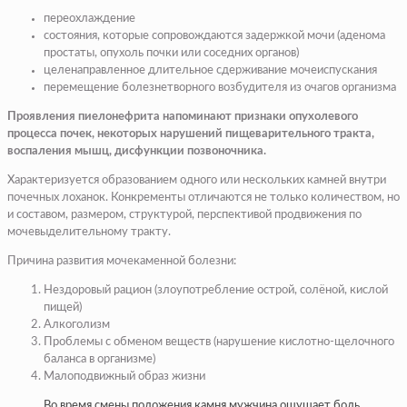
переохлаждение
состояния, которые сопровождаются задержкой мочи (аденома
простаты, опухоль почки или соседних органов)
целенаправленное длительное сдерживание мочеиспускания
перемещение болезнетворного возбудителя из очагов организма
Проявления пиелонефрита напоминают признаки опухолевого
процесса почек, некоторых нарушений пищеварительного тракта,
воспаления мышц, дисфункции позвоночника.
Характеризуется образованием одного или нескольких камней внутри
почечных лоханок. Конкременты отличаются не только количеством, но
и составом, размером, структурой, перспективой продвижения по
мочевыделительному тракту.
Причина развития мочекаменной болезни:
Нездоровый рацион (злоупотребление острой, солёной, кислой
пищей)
Алкоголизм
Проблемы с обменом веществ (нарушение кислотно-щелочного
баланса в организме)
Малоподвижный образ жизни
Во время смены положения камня мужчина ощущает боль