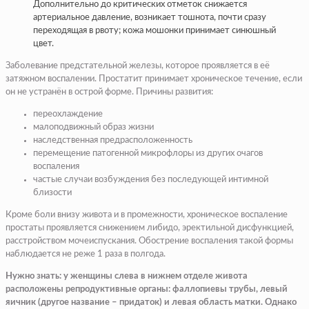
Дополнительно до критических отметок снижается
артериальное давление, возникает тошнота, почти сразу
переходящая в рвоту; кожа мошонки принимает синюшный
цвет.
Заболевание предстательной железы, которое проявляется в её
затяжном воспалении. Простатит принимает хроническое течение, если
он не устранён в острой форме. Причины развития:
переохлаждение
малоподвижный образ жизни
наследственная предрасположенность
перемещение патогенной микрофлоры из других очагов
воспаления
частые случаи возбуждения без последующей интимной
близости
Кроме боли внизу живота и в промежности, хроническое воспаление
простаты проявляется снижением либидо, эректильной дисфункцией,
расстройством мочеиспускания. Обострение воспаления такой формы
наблюдается не реже 1 раза в полгода.
Нужно знать: у женщины слева в нижнем отделе живота
расположены репродуктивные органы: фаллопиевы трубы, левый
яичник (другое название – придаток) и левая область матки. Однако