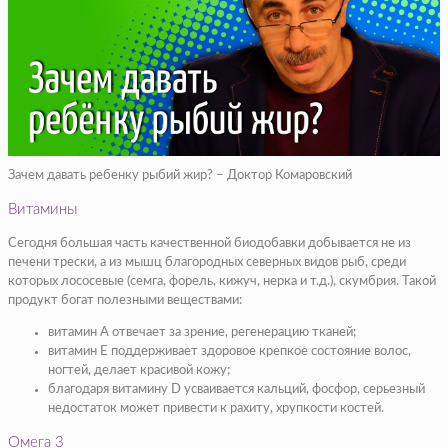
Зачем давать ребенку рыбий жир? – Доктор Комаровский
Витамины
Сегодня большая часть качественной биодобавки добывается не из
печени трески, а из мышц благородных северных видов рыб, среди
которых лососевые (семга, форель, кижуч, нерка и т.д.), скумбрия. Такой
продукт богат полезными веществами:
витамин A отвечает за зрение, регенерацию тканей;
витамин E поддерживает здоровое крепкое состояние волос,
ногтей, делает красивой кожу;
благодаря витамину D усваивается кальций, фосфор, серьезный
недостаток может привести к рахиту, хрупкости костей.
Омега 3