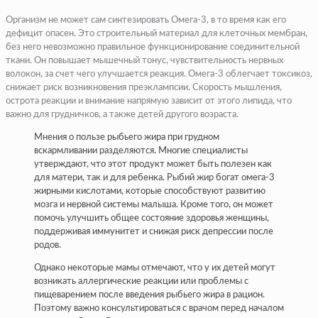
Организм не может сам синтезировать Омега-3, в то время как его
дефицит опасен. Это строительный материал для клеточных мембран,
без него невозможно правильное функционирование соединительной
ткани. Он повышает мышечный тонус, чувствительность нервных
волокон, за счет чего улучшается реакция. Омега-3 облегчает токсикоз,
снижает риск возникновения преэклампсии. Скорость мышления,
острота реакции и внимание напрямую зависит от этого липида, что
важно для грудничков, а также детей другого возраста.
Мнения о пользе рыбьего жира при грудном
вскармливании разделяются. Многие специалисты
утверждают, что этот продукт может быть полезен как
для матери, так и для ребенка. Рыбий жир богат омега-3
жирными кислотами, которые способствуют развитию
мозга и нервной системы малыша. Кроме того, он может
помочь улучшить общее состояние здоровья женщины,
поддерживая иммунитет и снижая риск депрессии после
родов.
Однако некоторые мамы отмечают, что у их детей могут
возникать аллергические реакции или проблемы с
пищеварением после введения рыбьего жира в рацион.
Поэтому важно консультироваться с врачом перед началом