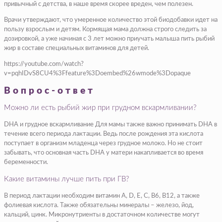
привычный с детства, в наше время скорее вреден, чем полезен.
Врачи утверждают, что умеренное количество этой биодобавки идет на
пользу взрослым и детям. Кормящая мама должна строго следить за
дозировкой, а уже начиная с 3 лет можно приучать малыша пить рыбий
жир в составе специальных витаминов для детей.
https://youtube.com/watch?
v=pqhIDvS8CU4%3Ffeature%3Doembed%26wmode%3Dopaque
Вопрос-ответ
Можно ли есть рыбий жир при грудном вскармливании?
DHA и грудное вскармливание Для мамы также важно принимать DHA в
течение всего периода лактации. Ведь после рождения эта кислота
поступает в организм младенца через грудное молоко. Но не стоит
забывать, что основная часть DHA у матери накапливается во время
беременности.
Какие витамины лучше пить при ГВ?
В период лактации необходим витамин А, D, Е, С, В6, В12, а также
фолиевая кислота. Также обязательны минералы – железо, йод,
кальций, цинк. Микронутриенты в достаточном количестве могут