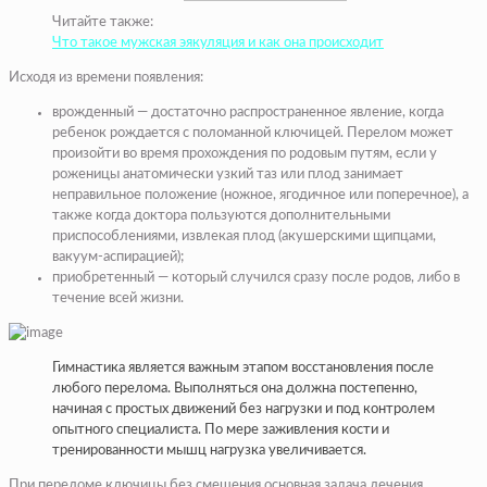
Читайте также:
Что такое мужская эякуляция и как она происходит
Исходя из времени появления:
врожденный — достаточно распространенное явление, когда
ребенок рождается с поломанной ключицей. Перелом может
произойти во время прохождения по родовым путям, если у
роженицы анатомически узкий таз или плод занимает
неправильное положение (ножное, ягодичное или поперечное), а
также когда доктора пользуются дополнительными
приспособлениями, извлекая плод (акушерскими щипцами,
вакуум-аспирацией);
приобретенный — который случился сразу после родов, либо в
течение всей жизни.
Гимнастика является важным этапом восстановления после
любого перелома. Выполняться она должна постепенно,
начиная с простых движений без нагрузки и под контролем
опытного специалиста. По мере заживления кости и
тренированности мышц нагрузка увеличивается.
При переломе ключицы без смещения основная задача лечения