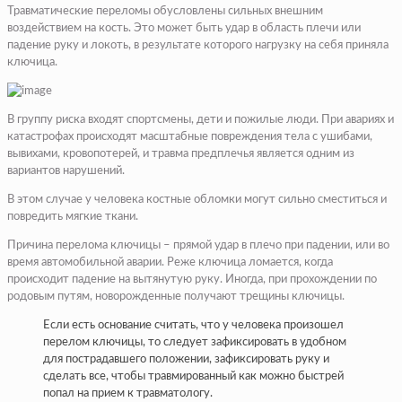
Травматические переломы обусловлены сильных внешним
воздействием на кость. Это может быть удар в область плечи или
падение руку и локоть, в результате которого нагрузку на себя приняла
ключица.
В группу риска входят спортсмены, дети и пожилые люди. При авариях и
катастрофах происходят масштабные повреждения тела с ушибами,
вывихами, кровопотерей, и травма предплечья является одним из
вариантов нарушений.
В этом случае у человека костные обломки могут сильно сместиться и
повредить мягкие ткани.
Причина перелома ключицы – прямой удар в плечо при падении, или во
время автомобильной аварии. Реже ключица ломается, когда
происходит падение на вытянутую руку. Иногда, при прохождении по
родовым путям, новорожденные получают трещины ключицы.
Если есть основание считать, что у человека произошел
перелом ключицы, то следует зафиксировать в удобном
для пострадавшего положении, зафиксировать руку и
сделать все, чтобы травмированный как можно быстрей
попал на прием к травматологу.