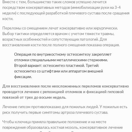
Вместе с тем, большинство таких сломов успешно лечится
посредством консервативных методов (иммобилизации руки на 3-4
недели) с последующей разработкой плечевого сустава после сращения
кости.
Переломы со смещением лечат консервативно или хирургически.
Выбор тактики определяется врачом с учетом тяжести травмы,
возрастных особенностей и сопутствующих патологий. Для
восстановления кости после полного смещения показана операция.
Операция по внутрикостному остеосинтезу закрепляет
отломки специальными металлическими стержнями.
Второй вариант: остеосинтез пластиной. Третий:
остеосинтез со штифтами или аппаратом внешней
фиксации.
Для восстановления после неосложненных переломов консервативно
проводится лечение с репозицией отломков и фиксацией гипсовой
повязкой от трех до восьми недель.
Лечение гипсом противопоказано для пожилых людей. У пожилых есть
риск получить первые симптомы артроза плечевого сустава.
Чтобы ключица приняла правильное положение и на месте
повреждения образовалась костная мозоль, консервативное лечение