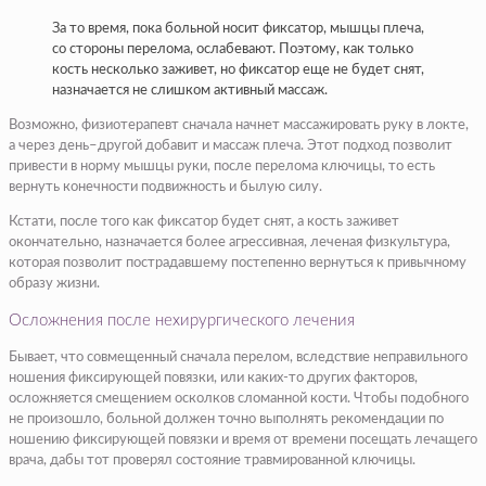
За то время, пока больной носит фиксатор, мышцы плеча,
со стороны перелома, ослабевают. Поэтому, как только
кость несколько заживет, но фиксатор еще не будет снят,
назначается не слишком активный массаж.
Возможно, физиотерапевт сначала начнет массажировать руку в локте,
а через день–другой добавит и массаж плеча. Этот подход позволит
привести в норму мышцы руки, после перелома ключицы, то есть
вернуть конечности подвижность и былую силу.
Кстати, после того как фиксатор будет снят, а кость заживет
окончательно, назначается более агрессивная, леченая физкультура,
которая позволит пострадавшему постепенно вернуться к привычному
образу жизни.
Осложнения после нехирургического лечения
Бывает, что совмещенный сначала перелом, вследствие неправильного
ношения фиксирующей повязки, или каких-то других факторов,
осложняется смещением осколков сломанной кости. Чтобы подобного
не произошло, больной должен точно выполнять рекомендации по
ношению фиксирующей повязки и время от времени посещать лечащего
врача, дабы тот проверял состояние травмированной ключицы.