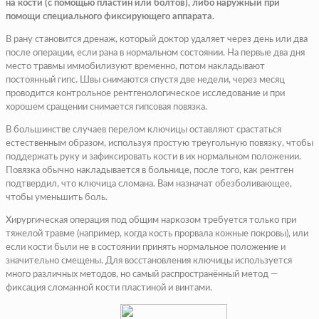
на кости (с помощью пластин или болтов), либо наружный при
помощи специального фиксирующего аппарата.
В рану становится дренаж, который доктор удаляет через день или два
после операции, если рана в нормальном состоянии. На первые два дня
место травмы иммобилизуют временно, потом накладывают
постоянный гипс. Швы снимаются спустя две недели, через месяц
проводится контрольное рентгенологическое исследование и при
хорошем сращении снимается гипсовая повязка.
В большинстве случаев перелом ключицы оставляют срастаться
естественным образом, используя простую треугольную повязку, чтобы
поддержать руку и зафиксировать кости в их нормальном положении.
Повязка обычно накладывается в больнице, после того, как рентген
подтвердил, что ключица сломана. Вам назначат обезболивающее,
чтобы уменьшить боль.
Хирургическая операция под общим наркозом требуется только при
тяжелой травме (например, когда кость прорвала кожные покровы), или
если кости были не в состоянии принять нормальное положение и
значительно смещены. Для восстановления ключицы используется
много различных методов, но самый распространённый метод —
фиксация сломанной кости пластиной и винтами.