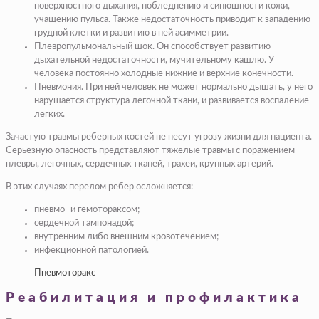
поверхностного дыхания, побледнению и синюшности кожи,
учащению пульса. Также недостаточность приводит к западению
грудной клетки и развитию в ней асимметрии.
Плевропульмональный шок. Он способствует развитию
дыхательной недостаточности, мучительному кашлю. У
человека постоянно холодные нижние и верхние конечности.
Пневмония. При ней человек не может нормально дышать, у него
нарушается структура легочной ткани, и развивается воспаление
легких.
Зачастую травмы реберных костей не несут угрозу жизни для пациента.
Серьезную опасность представляют тяжелые травмы с поражением
плевры, легочных, сердечных тканей, трахеи, крупных артерий.
В этих случаях перелом ребер осложняется:
пневмо- и гемотораксом;
сердечной тампонадой;
внутренним либо внешним кровотечением;
инфекционной патологией.
Пневмоторакс
Реабилитация и профилактика