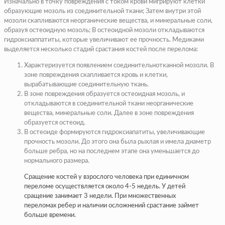
Изначально в точку повреждения с током крови мигрируют клетки
образующие мозоль из соединительной ткани; Затем внутри этой
мозоли скапливаются неорганические вещества, и минеральные соли,
образуя остеоидную мозоль; В остеоидной мозоли откладываются
гидроксиаппатиты, которые увеличивают ее прочность. Медиками
выделяется несколько стадий срастания костей после перелома:
Характеризуется появлением соединительнотканной мозоли. В
зоне повреждения скапливается кровь и клетки,
вырабатывающие соединительную ткань.
В зоне повреждения образуется остеоидная мозоль, и
откладываются в соединительной ткани неорганические
вещества, минеральные соли. Далее в зоне повреждения
образуется остеоид.
В остеоиде формируются гидроксиапатиты, увеличивающие
прочность мозоли. До этого она была рыхлая и имела диаметр
больше ребра, но на последнем этапе она уменьшается до
нормального размера.
Сращение костей у взрослого человека при единичном
переломе осуществляется около 4-5 недель. У детей
сращение занимает 3 недели. При множественных
переломах ребер и наличии осложнений срастание займет
больше времени.