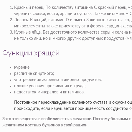
Красный перец. По количеству витамина С красный перец м
укрепить связки, кости, хрящи и суставы. Также витамином 
Лосось. Кальций, витамин D и омега-3 жирные кислоты, со
микроэлементы также присутствуют в форели, сардинах, ск
Куриные яйца. Без достаточного количества серы и селена
не только яиц, но и многих других доступных продуктов (мяс
Функции хрящей
курение;
распитие спиртного;
употребление жареных и жирных продуктов;
плохие условия проживания и труда;
недостаток минералов и витаминов.
Постоянное переохлаждение коленного сустава и окружающ
происходить, если нарушается проницаемость сосудистой с
Зато эти вещества в изобилии есть в желатине. Поэтому больным с
желатином костных бульонов в свой рацион.