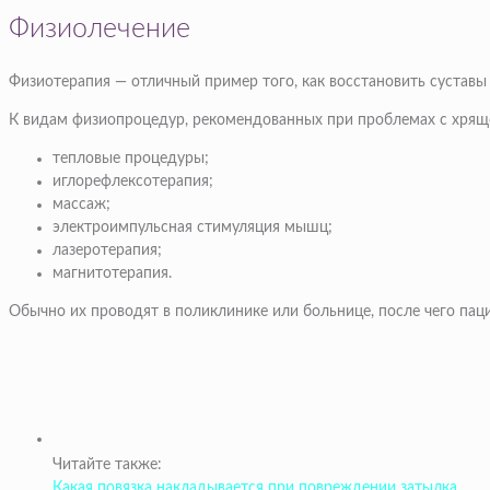
Физиолечение
Физиотерапия — отличный пример того, как восстановить суставы
К видам физиопроцедур, рекомендованных при проблемах с хрящо
тепловые процедуры;
иглорефлексотерапия;
массаж;
электроимпульсная стимуляция мышц;
лазеротерапия;
магнитотерапия.
Обычно их проводят в поликлинике или больнице, после чего пац
Читайте также:
Какая повязка накладывается при повреждении затылка