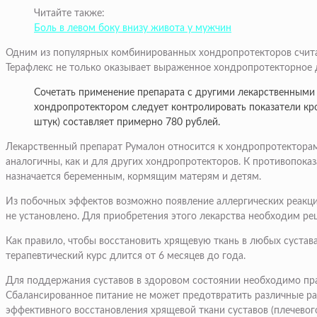
Читайте также:
Боль в левом боку внизу живота у мужчин
Одним из популярных комбинированных хондропротекторов считае
Терафлекс не только оказывает выраженное хондропротекторное 
Сочетать применение препарата с другими лекарственными
хондропротектором следует контролировать показатели крови
штук) составляет примерно 780 рублей.
Лекарственный препарат Румалон относится к хондропротекторам
аналогичны, как и для других хондропротекторов. К противопока
назначается беременным, кормящим матерям и детям.
Из побочных эффектов возможно появление аллергических реакций
не установлено. Для приобретения этого лекарства необходим рец
Как правило, чтобы восстановить хрящевую ткань в любых сустав
терапевтический курс длится от 6 месяцев до года.
Для поддержания суставов в здоровом состоянии необходимо прав
Сбалансированное питание не может предотвратить различные ра
эффективного восстановления хрящевой ткани суставов (плечевого,