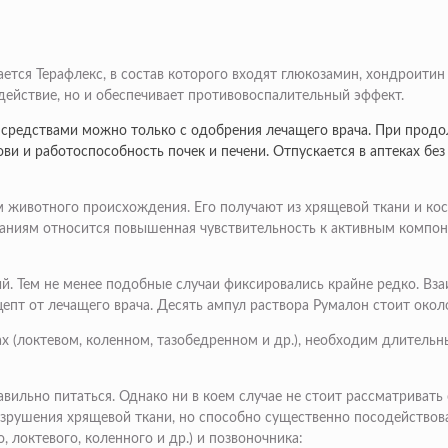
тся Терафлекс, в состав которого входят глюкозамин, хондроитин
действие, но и обеспечивает противовоспалительный эффект.
 средствами можно только с одобрения лечащего врача. При про
 и работоспособность почек и печени. Отпускается в аптеках без 
 животного происхождения. Его получают из хрящевой ткани и кос
заниям относится повышенная чувствительность к активным компон
. Тем не менее подобные случаи фиксировались крайне редко. Вза
епт от лечащего врача. Десять ампул раствора Румалон стоит окол
ах (локтевом, коленном, тазобедренном и др.), необходим длител
ильно питаться. Однако ни в коем случае не стоит рассматривать 
зрушения хрящевой ткани, но способно существенно посодействова
 локтевого, коленного и др.) и позвоночника: