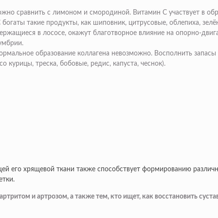
ожно сравнить с лимоном и смородиной. Витамин С участвует в обр
С богаты такие продукты, как шиповник, цитрусовые, облепиха, зелё
держащиеся в лососе, окажут благотворное влияние на опорно-двиг
умбрии.
 нормальное образование коллагена невозможно. Восполнить запас
о курицы, треска, бобовые, редис, капуста, чеснок).
ей его хрящевой ткани также способствует формированию различн
етки.
 артритом и артрозом, а также тем, кто ищет, как восстановить су