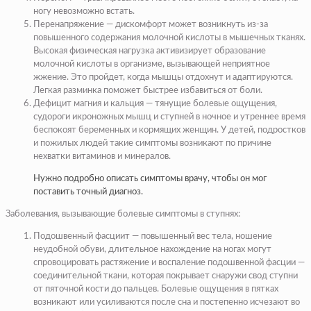
ногу невозможно встать.
Перенапряжение — дискомфорт может возникнуть из-за
повышенного содержания молочной кислоты в мышечных тканях.
Высокая физическая нагрузка активизирует образование
молочной кислоты в организме, вызывающей неприятное
жжение. Это пройдет, когда мышцы отдохнут и адаптируются.
Легкая разминка поможет быстрее избавиться от боли.
Дефицит магния и кальция — тянущие болевые ощущения,
судороги икроножных мышц и ступней в ночное и утреннее время
беспокоят беременных и кормящих женщин. У детей, подростков
и пожилых людей такие симптомы возникают по причине
нехватки витаминов и минералов.
Нужно подробно описать симптомы врачу, чтобы он мог
поставить точный диагноз.
Заболевания, вызывающие болевые симптомы в ступнях:
Подошвенный фасциит — повышенный вес тела, ношение
неудобной обуви, длительное нахождение на ногах могут
спровоцировать растяжение и воспаление подошвенной фасции —
соединительной ткани, которая покрывает снаружи свод ступни
от пяточной кости до пальцев. Болевые ощущения в пятках
возникают или усиливаются после сна и постепенно исчезают во