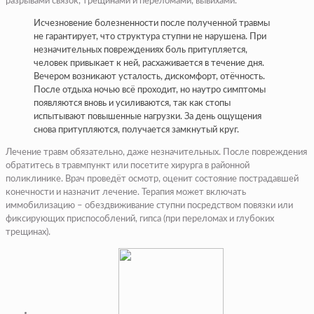
разрывами связок, трещинами и переломами, вывихами.
Исчезновение болезненности после полученной травмы
не гарантирует, что структура ступни не нарушена. При
незначительных повреждениях боль притупляется,
человек привыкает к ней, расхаживается в течение дня.
Вечером возникают усталость, дискомфорт, отёчность.
После отдыха ночью всё проходит, но наутро симптомы
появляются вновь и усиливаются, так как стопы
испытывают повышенные нагрузки. За день ощущения
снова притупляются, получается замкнутый круг.
Лечение травм обязательно, даже незначительных. После повреждения
обратитесь в травмпункт или посетите хирурга в районной
поликлинике. Врач проведёт осмотр, оценит состояние пострадавшей
конечности и назначит лечение. Терапия может включать
иммобилизацию – обездвиживание ступни посредством повязки или
фиксирующих приспособлений, гипса (при переломах и глубоких
трещинах).