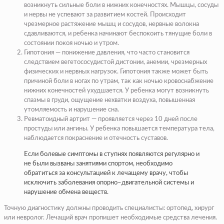
возникнуть сильные боли в нижних конечностях. Мышцы, сосуды
и нервы не успевают за развитием костей. Происходит
чрезмерное растяжение мышц и сосудов, нервные волокна
сдавливаются, и ребенка начинают беспокоить тянущие боли в
состоянии покоя ночью и утром.
Гипотония — понижение давления, что часто становится
следствием вегетососудистой дистонии, анемии, чрезмерных
физических и нервных нагрузок. Гипотония также может быть
причиной боли в ногах по утрам, так как ночью кровоснабжение
нижних конечностей ухудшается. У ребенка могут возникнуть
спазмы в груди, ощущение нехватки воздуха, повышенная
утомляемость и нарушение сна.
Ревматоидный артрит — проявляется через 10 дней после
простуды или ангины. У ребенка повышается температура тела,
наблюдается покраснение и отечность суставов.
Если болевые симптомы в ступнях появляются регулярно и
не были вызваны занятиями спортом, необходимо
обратиться за консультацией к лечащему врачу, чтобы
исключить заболевания опорно–двигательной системы и
нарушение обмена веществ.
Точную диагностику должны проводить специалисты: ортопед, хирург
или невролог. Лечащий врач пропишет необходимые средства лечения.