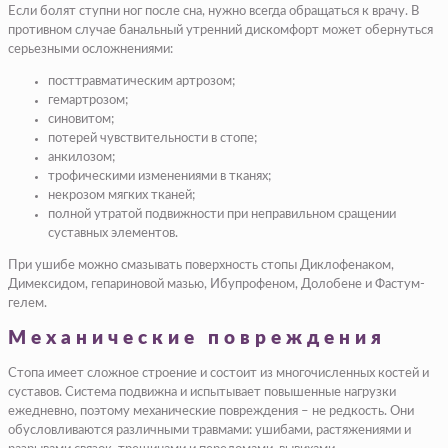
Если болят ступни ног после сна, нужно всегда обращаться к врачу. В
противном случае банальный утренний дискомфорт может обернуться
серьезными осложнениями:
посттравматическим артрозом;
гемартрозом;
синовитом;
потерей чувствительности в стопе;
анкилозом;
трофическими изменениями в тканях;
некрозом мягких тканей;
полной утратой подвижности при неправильном сращении
суставных элементов.
При ушибе можно смазывать поверхность стопы Диклофенаком,
Димексидом, гепариновой мазью, Ибупрофеном, Долобене и Фастум-
гелем.
Механические повреждения
Стопа имеет сложное строение и состоит из многочисленных костей и
суставов. Система подвижна и испытывает повышенные нагрузки
ежедневно, поэтому механические повреждения – не редкость. Они
обусловливаются различными травмами: ушибами, растяжениями и