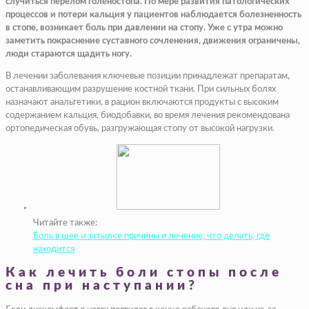
случиться перелом голеностопа. По мере развития патологических
процессов и потери кальция у пациентов наблюдается болезненность
в стопе, возникает боль при давлении на стопу. Уже с утра можно
заметить покраснение суставного сочленения, движения ограничены,
люди стараются щадить ногу.
В лечении заболевания ключевые позиции принадлежат препаратам,
останавливающим разрушение костной ткани. При сильных болях
назначают анальгетики, в рацион включаются продукты с высоким
содержанием кальция, биодобавки, во время лечения рекомендована
ортопедическая обувь, разгружающая стопу от высокой нагрузки.
Читайте также:
Боль в шее и затылке причины и лечение, что делать, где
находится
Как лечить боли стопы после
сна при наступании?