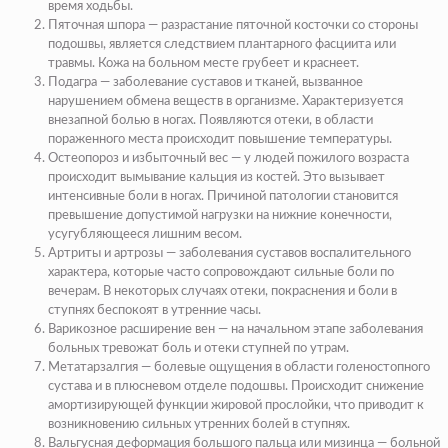
время ходьбы.
Пяточная шпора — разрастание пяточной косточки со стороны
подошвы, является следствием плантарного фасциита или
травмы. Кожа на больном месте грубеет и краснеет.
Подагра — заболевание суставов и тканей, вызванное
нарушением обмена веществ в организме. Характеризуется
внезапной болью в ногах. Появляются отеки, в области
пораженного места происходит повышение температуры.
Остеопороз и избыточный вес — у людей пожилого возраста
происходит вымывание кальция из костей. Это вызывает
интенсивные боли в ногах. Причиной патологии становится
превышение допустимой нагрузки на нижние конечности,
усугубляющееся лишним весом.
Артриты и артрозы — заболевания суставов воспалительного
характера, которые часто сопровождают сильные боли по
вечерам. В некоторых случаях отеки, покраснения и боли в
ступнях беспокоят в утренние часы.
Варикозное расширение вен — на начальном этапе заболевания
больных тревожат боль и отеки ступней по утрам.
Метатарзалгия — болевые ощущения в области голеностопного
сустава и в плюсневом отделе подошвы. Происходит снижение
амортизирующей функции жировой прослойки, что приводит к
возникновению сильных утренних болей в ступнях.
Вальгусная деформация большого пальца или мизинца — больной