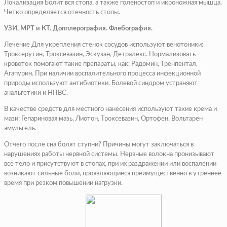
Локализация Болит вся стопа, а также голеностоп и икроножная мышца.
Четко определяется отечность стопы.
УЗИ, МРТ и КТ. Допплерография. Флебография.
Лечение Для укрепления стенок сосудов используют венотоники:
Троксерутин, Троксевазин, Эскузан, Детралекс. Нормализовать
кровоток помогают такие препараты, как: Радомин, Тренпентал,
Агапурин. При наличии воспалительного процесса инфекционной
природы используют антибиотики. Болевой синдром устраняют
анальгетики и НПВС.
В качестве средств для местного нанесения используют такие крема и
мази: Гепариновая мазь, Лиотон, Троксевазин, Ортофен, Вольтарен
эмульгель.
Отчего после сна болят ступни? Причины могут заключаться в
нарушениях работы нервной системы. Нервные волокна пронизывают
всё тело и присутствуют в стопах, при их раздражении или воспалении
возникают сильные боли, проявляющиеся преимущественно в утреннее
время при резком повышении нагрузки.