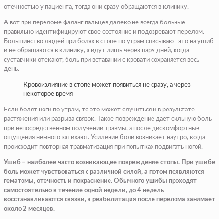
отечностью у пациента, тогда они сразу обращаются в клинику.
А вот при переломе фаланг пальцев далеко не всегда больные
правильно идентифицируют свое состояние и подозревают перелом.
Большинство людей при болях в стопе по утрам списывают это на ушиб
и не обращаются в клинику, а идут лишь через пару дней, когда
суставчики отекают, боль при вставании с кровати сохраняется весь
день.
Кровоизлияние в стопе может появиться не сразу, а через
некоторое время
Если болят ноги по утрам, то это может случиться и в результате
растяжения или разрыва связок. Такое повреждение дает сильную боль
при непосредственном получении травмы, а после дискомфортные
ощущения немного затихают. Усиление боли возникает наутро, когда
происходит повторная травматизация при попытках подвигать ногой.
Ушиб – наиболее часто возникающее повреждение стопы. При ушибе
боль может чувствоваться с различной силой, а потом появляются
гематомы, отечность и покраснение. Обычного ушибы проходят
самостоятельно в течение одной недели, до 4 недель
восстанавливаются связки, а реабилитация после перелома занимает
около 2 месяцев.