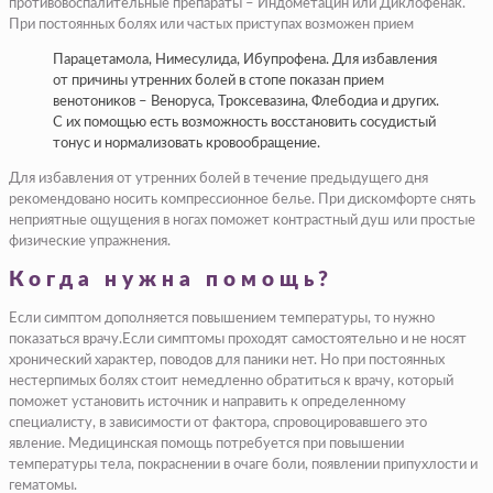
противовоспалительные препараты – Индометацин или Диклофенак.
При постоянных болях или частых приступах возможен прием
Парацетамола, Нимесулида, Ибупрофена. Для избавления
от причины утренних болей в стопе показан прием
венотоников – Веноруса, Троксевазина, Флебодиа и других.
С их помощью есть возможность восстановить сосудистый
тонус и нормализовать кровообращение.
Для избавления от утренних болей в течение предыдущего дня
рекомендовано носить компрессионное белье. При дискомфорте снять
неприятные ощущения в ногах поможет контрастный душ или простые
физические упражнения.
Когда нужна помощь?
Если симптом дополняется повышением температуры, то нужно
показаться врачу.Если симптомы проходят самостоятельно и не носят
хронический характер, поводов для паники нет. Но при постоянных
нестерпимых болях стоит немедленно обратиться к врачу, который
поможет установить источник и направить к определенному
специалисту, в зависимости от фактора, спровоцировавшего это
явление. Медицинская помощь потребуется при повышении
температуры тела, покраснении в очаге боли, появлении припухлости и
гематомы.