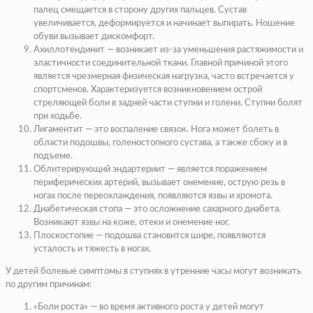
палец смещается в сторону других пальцев. Сустав
увеличивается, деформируется и начинает выпирать. Ношение
обуви вызывает дискомфорт.
Ахиллотендинит — возникает из-за уменьшения растяжимости и
эластичности соединительной ткани. Главной причиной этого
является чрезмерная физическая нагрузка, часто встречается у
спортсменов. Характеризуется возникновением острой
стреляющей боли в задней части ступни и голени. Ступни болят
при ходьбе.
Лигаментит — это воспаление связок. Нога может болеть в
области подошвы, голеностопного сустава, а также сбоку и в
подъеме.
Облитерирующий эндартериит — является поражением
периферических артерий, вызывает онемение, острую резь в
ногах после переохлаждения, появляются язвы и хромота.
Диабетическая стопа — это осложнение сахарного диабета.
Возникают язвы на коже, отеки и онемение ног.
Плоскостопие — подошва становится шире, появляются
усталость и тяжесть в ногах.
У детей болевые симптомы в ступнях в утренние часы могут возникать
по другим причинам:
«Боли роста» — во время активного роста у детей могут