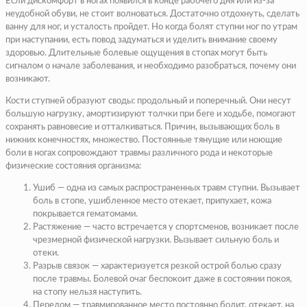
Если дискомфорт в ногах появился в конце рабочего дня или из-за
неудобной обуви, не стоит волноваться. Достаточно отдохнуть, сделать
ванну для ног, и усталость пройдет. Но когда болят ступни ног по утрам
при наступании, есть повод задуматься и уделить внимание своему
здоровью. Длительные болевые ощущения в стопах могут быть
сигналом о начале заболевания, и необходимо разобраться, почему они
возникают.
Кости ступней образуют своды: продольный и поперечный. Они несут
большую нагрузку, амортизируют толчки при беге и ходьбе, помогают
сохранять равновесие и отталкиваться. Причин, вызывающих боль в
нижних конечностях, множество. Постоянные тянущие или ноющие
боли в ногах сопровождают травмы различного рода и некоторые
физические состояния организма:
Ушиб — одна из самых распространенных травм ступни. Вызывает
боль в стопе, ушибленное место отекает, припухает, кожа
покрывается гематомами.
Растяжение — часто встречается у спортсменов, возникает после
чрезмерной физической нагрузки. Вызывает сильную боль и
отеки.
Разрыв связок — характеризуется резкой острой болью сразу
после травмы. Болевой очаг беспокоит даже в состоянии покоя,
на стопу нельзя наступить.
Перелом — травмированное место постоянно болит, отекает, на