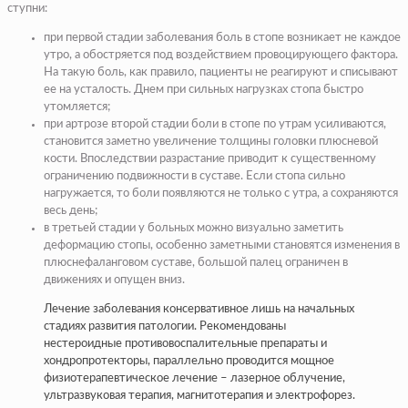
ступни:
при первой стадии заболевания боль в стопе возникает не каждое
утро, а обостряется под воздействием провоцирующего фактора.
На такую боль, как правило, пациенты не реагируют и списывают
ее на усталость. Днем при сильных нагрузках стопа быстро
утомляется;
при артрозе второй стадии боли в стопе по утрам усиливаются,
становится заметно увеличение толщины головки плюсневой
кости. Впоследствии разрастание приводит к существенному
ограничению подвижности в суставе. Если стопа сильно
нагружается, то боли появляются не только с утра, а сохраняются
весь день;
в третьей стадии у больных можно визуально заметить
деформацию стопы, особенно заметными становятся изменения в
плюснефаланговом суставе, большой палец ограничен в
движениях и опущен вниз.
Лечение заболевания консервативное лишь на начальных
стадиях развития патологии. Рекомендованы
нестероидные противовоспалительные препараты и
хондропротекторы, параллельно проводится мощное
физиотерапевтическое лечение – лазерное облучение,
ультразвуковая терапия, магнитотерапия и электрофорез.