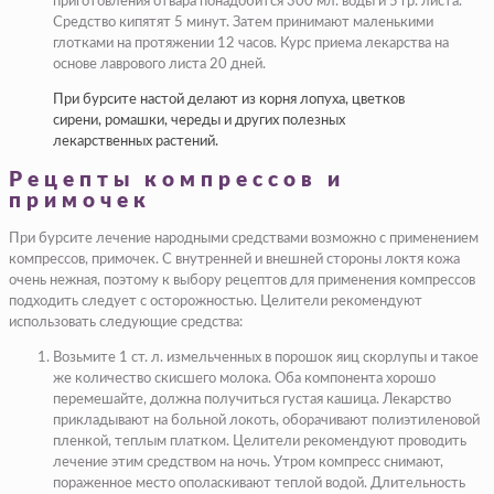
приготовления отвара понадобится 300 мл. воды и 5 гр. листа.
Средство кипятят 5 минут. Затем принимают маленькими
глотками на протяжении 12 часов. Курс приема лекарства на
основе лаврового листа 20 дней.
При бурсите настой делают из корня лопуха, цветков
сирени, ромашки, череды и других полезных
лекарственных растений.
Рецепты компрессов и
примочек
При бурсите лечение народными средствами возможно с применением
компрессов, примочек. С внутренней и внешней стороны локтя кожа
очень нежная, поэтому к выбору рецептов для применения компрессов
подходить следует с осторожностью. Целители рекомендуют
использовать следующие средства:
Возьмите 1 ст. л. измельченных в порошок яиц скорлупы и такое
же количество скисшего молока. Оба компонента хорошо
перемешайте, должна получиться густая кашица. Лекарство
прикладывают на больной локоть, оборачивают полиэтиленовой
пленкой, теплым платком. Целители рекомендуют проводить
лечение этим средством на ночь. Утром компресс снимают,
пораженное место ополаскивают теплой водой. Длительность