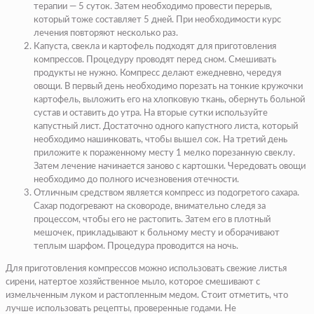
терапии — 5 суток. Затем необходимо провести перерыв,
который тоже составляет 5 дней. При необходимости курс
лечения повторяют несколько раз.
Капуста, свекла и картофель подходят для приготовления
компрессов. Процедуру проводят перед сном. Смешивать
продукты не нужно. Компресс делают ежедневно, чередуя
овощи. В первый день необходимо порезать на тонкие кружочки
картофель, выложить его на хлопковую ткань, обернуть больной
сустав и оставить до утра. На вторые сутки используйте
капустный лист. Достаточно одного капустного листа, который
необходимо нашинковать, чтобы вышел сок. На третий день
приложите к пораженному месту 1 мелко порезанную свеклу.
Затем лечение начинается заново с картошки. Чередовать овощи
необходимо до полного исчезновения отечности.
Отличным средством является компресс из подогретого сахара.
Сахар подогревают на сковороде, внимательно следя за
процессом, чтобы его не растопить. Затем его в плотный
мешочек, прикладывают к больному месту и оборачивают
теплым шарфом. Процедура проводится на ночь.
Для приготовления компрессов можно использовать свежие листья
сирени, натертое хозяйственное мыло, которое смешивают с
измельченным луком и растопленным медом. Стоит отметить, что
лучше использовать рецепты, проверенные годами. Не