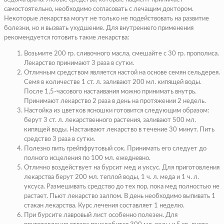
самостоятельно, необходимо согласовать с лечащим доктором.
Некоторые лекарства могут не только не подействовать на развитие
болезни, но и вызвать ухудшение. Для внутреннего применения
рекомендуется готовить такие лекарства:
Возьмите 200 гр. сливочного масла, смешайте с 30 гр. прополиса.
Лекарство принимают 3 раза в сутки.
Отличным средством является настой на основе семян сельдерея.
Семя в количестве 1 ст. л. заливают 200 мл. кипящей воды.
После 1,5-часового настаивания можно принимать внутрь.
Принимают лекарство 2 раза в день на протяжении 2 недель.
Настойка из цветков ясношки готовится следующим образом:
берут 3 ст. л. лекарственного растения, заливают 500 мл.
кипящей воды. Настаивают лекарство в течение 30 минут. Пить
средство 3 раза в сутки.
Полезно пить грейпфрутовый сок. Принимать его следует до
полного исцеления по 100 мл. ежедневно.
Отлично воздействует на бурсит мед и уксус. Для приготовления
лекарства берут 200 мл. теплой воды, 1 ч. л. меда и 1 ч. л.
уксуса. Размешивать средство до тех пор, пока мед полностью не
растает. Пьют лекарство залпом. В день необходимо выпивать 1
стакан лекарства. Курс лечения составляет 1 неделю.
При бурсите лавровый лист особенно полезен. Для