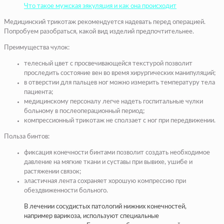
Что такое мужская эякуляция и как она происходит
Медицинский трикотаж рекомендуется надевать перед операцией.
Попробуем разобраться, какой вид изделий предпочтительнее.
Преимущества чулок:
телесный цвет с просвечивающейся текстурой позволит
проследить состояние вен во время хирургических манипуляций;
в отверстии для пальцев ног можно измерить температуру тела
пациента;
медицинскому персоналу легче надеть госпитальные чулки
больному в послеоперационный период;
компрессионный трикотаж не сползает с ног при передвижении.
Польза бинтов:
фиксация конечности бинтами позволит создать необходимое
давление на мягкие ткани и суставы при вывихе, ушибе и
растяжении связок;
эластичная лента сохраняет хорошую компрессию при
обездвиженности больного.
В лечении сосудистых патологий нижних конечностей,
например варикоза, используют специальные