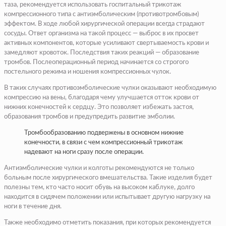
таза, рекомендуется использовать госпитальный трикотаж
компрессионного типа с антиэмболическим (противотромбовым)
эффектом. В ходе любой хирургической операции всегда страдают
сосуды. Ответ организма на такой процесс — выброс в их просвет
активных компонентов, которые усиливают свертываемость крови и
замедляют кровоток. Последствия таких реакций — образование
тромбов. Послеоперационный период начинается со строгого
постельного режима и ношения компрессионных чулок.
В таких случаях противоэмболические чулки оказывают необходимую
компрессию на вены, благодаря чему улучшается отток крови от
нижних конечностей к сердцу. Это позволяет избежать застоя,
образования тромбов и предупредить развитие эмболии.
Тромбообразованию подвержены в основном нижние
конечности, в связи с чем компрессионный трикотаж
надевают на ноги сразу после операции.
Антиэмболические чулки и колготы рекомендуются не только
больным после хирургического вмешательства. Такие изделия будет
полезны тем, кто часто носит обувь на высоком каблуке, долго
находится в сидячем положении или испытывает другую нагрузку на
ноги в течение дня.
Также необходимо отметить показания, при которых рекомендуется