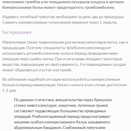
появлением тромбов или попаданием пузырьков воздуха в артерии.
Компрессионное белье может предотвратить тромбоэмболию.
Надевать лечебный трикотаж необходимо за день-два до процедуры.
Снимать компрессионные чулки можно минимум через 1 неделю.
Гистероскопия
Манипуляция также травмоопасная для мелких капилляров матки, как и
предыдущая. Поэтому специалисты-флебологи рекомендуют
использовать антиэмболические чулки в период проведения мини-
операции через шейку матки. При этом в кровь попадают некоторые
вещества, повышающие ее свертываемость. А в поврежденных сосудах
может образоваться сгусток или тромб.
Во избежание подобной ситуации воспользуйтесь компрессионным
бельем в период манипуляции. Носить чулки в этом случае достаточно
1-2 дня.
По данным статистики, вмешательства через брюшную
стенку живота (желудок, кишечник, пупочные грыжи)
составляют подавляющее большинство проводимых
операций. Реабилитационный период предусматривает
ношение особого компрессионного белья, называемого
абдоминальным бандажом. Снабженный липучками