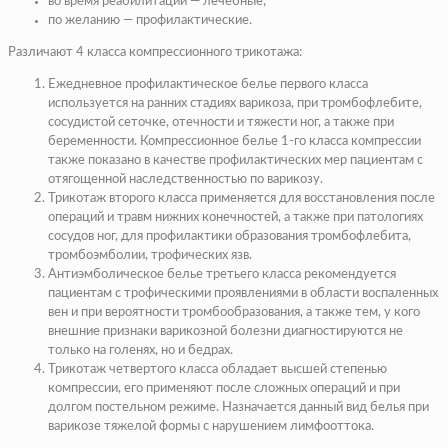
во время реабилитации — лечебные;
по желанию — профилактические.
Различают 4 класса компрессионного трикотажа:
Ежедневное профилактическое белье первого класса
используется на ранних стадиях варикоза, при тромбофлебите,
сосудистой сеточке, отечности и тяжести ног, а также при
беременности. Компрессионное белье 1-го класса компрессии
также показано в качестве профилактических мер пациентам с
отягощенной наследственностью по варикозу.
Трикотаж второго класса применяется для восстановления после
операций и травм нижних конечностей, а также при патологиях
сосудов ног, для профилактики образования тромбофлебита,
тромбоэмболии, трофических язв.
Антиэмболическое белье третьего класса рекомендуется
пациентам с трофическими проявлениями в области воспаленных
вен и при вероятности тромбообразования, а также тем, у кого
внешние признаки варикозной болезни диагностируются не
только на голенях, но и бедрах.
Трикотаж четвертого класса обладает высшей степенью
компрессии, его применяют после сложных операций и при
долгом постельном режиме. Назначается данный вид белья при
варикозе тяжелой формы с нарушением лимфооттока.