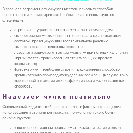
В арсенале современного хирурга имеется несколько способов
оперативного лечения варикоза. Наиболее часто используются
следующие:
стриппинг — удаление венозного ствола тонким зондом;
склеротерапия — введение в вену препарата со специальным
составом, провоцирующим воспалительную реакцию,
склерозирование в венозном просвете;
лазерная и радиочастотная коагуляция — при помощи излучения
«прижигается» травмированная стенка вены, ее просвет
закрывается;
флебэктомия — наиболее старый, традиционный способ, во
время которого производится удаление всей вены (в случае ярко
выраженной патологии или неэффективности малоинвазивных
способов).
Надеваем чулки правильно
Современный медицинский трикотаж классифицируется по целям
использования и степени компрессии. Применение такого белья
рекомендуется:
в послеоперационном периоде — антиэмболические изделия;