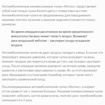
Антиэмболические компрессионные чулки «Интекс» представляют
собой эластичные чулки белого цвета с отверстием на стопе.
Антиэмболические чулки не предназначены для повседневного
ношения, поэтому мужские и женские изделия отличаются только
размером.
Во время операции в рассеченную во время хирургического
вмешательства вену может попасть воздух. Возникает
риск воздушной эмболии – закупорки сосуда пузырьком
воздуха.
Антиэмболические чулки не дают воздуху попадать в вены. Если же это
произойдет, внешнее давление, которое чулки оказывают на вены,
поможет воздуху раствориться в крови до того, как пузырек закупорит
сосуд. После операции организм реагирует на потерю крови, замедляя
кровоток и увеличивая свертываемость крови. Из-за этого возникает
риск образования сгустков крови (тромбов), которые также могут
закупорить кровеносный сосуд.
Послеоперационные антиэмболические чулки «Интекс» ускоряют
отток крови от ног у лежачих больных. Ношение компрессионных чулок
позволяет избежать застоя крови в ногах, поэтому риск тромбоэмболии
уменьшается в 2 раза.