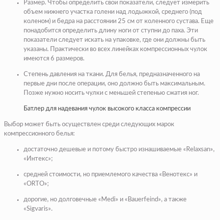
Размер
. Чтобы определить свои показатели, следует измерить
объем нижнего участка голени над лодыжкой, среднего (под
коленом) и бедра на расстоянии 25 см от коленного сустава. Еще
понадобится определить длину ноги от ступни до паха. Эти
показатели следует искать на упаковке, где они должны быть
указаны. Практически во всех линейках компрессионных чулок
имеются 6 размеров.
Степень давления на ткани.
Для белья, предназначенного на
первые дни после операции, оно должно быть максимальным.
Позже нужно носить чулки с меньшей степенью сжатия ног.
Батлер для надевания чулок высокого класса компрессии
Выбор может быть осуществлен среди следующих марок
компрессионного белья:
достаточно дешевые и потому быстро изнашиваемые «Relaxsan»,
«Интекс»;
средней стоимости, но приемлемого качества «Венотекс» и
«ORTO»;
дорогие, но долговечные «Medi» и «Bauerfeind», а также
«Sigvaris».