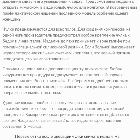
давления снизу и его уменьшения к верху. Предусмотрены модели с
открытым мыском, в виде гольф, чулок или колготок. В повседневном
профилактическом ношении последнюю модель особенно оценят
женщины.
Чулки предназначаются для всех полов. Для создания компрессии на
одной ноге производитель предусмотрел особое крепление чулка к
бедру и линии талии. Изделие до паха примыкает к зоне галифе при
помощи специальной силиконовой резинки. Если больной высказывает
неудовлетворение сильным сжатием крепления, это верный признак
неподходящего размера трикотажа.
Правильное ношение не доставит пациенту дискомфорт. Любая
хирургическая процедура подразумевает определенный порядок
применения лечебного трикотажа. Разберемся подробнее, сколько
носить и когда снимать компрессионные чулки в разных ситуациях с
оперативным вмешательством.
Удаление воспаленной вены предусматривает использование
антиэмболического белья непосредственно после хирургической
процедуры. Компрессионный трикотаж для пациентов подбирается
врачом. Чаще всего назначается 2 класс изделия. Срок ношения
составляет 2 месяца.
Первые сутки после операции чулки снимать нельзя. На