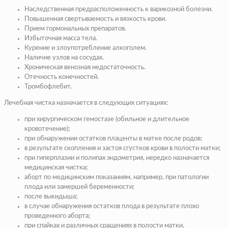
Наследственная предрасположенность к варикозной болезни.
Повышенная свертываемость и вязкость крови.
Прием гормональных препаратов.
Избыточная масса тела.
Курение и злоупотребление алкоголем.
Наличие узлов на сосудах.
Хроническая венозная недостаточность.
Отечность конечностей.
Тромбофлебит.
Лечебная чистка назначается в следующих ситуациях:
при хирургическом гемостазе (обильное и длительное
кровотечение);
при обнаружении остатков плаценты в матке после родов;
в результате скопления и застоя сгустков крови в полости матки;
при гиперплазии и полипах эндометрия, нередко назначается
медицинская чистка;
аборт по медицинским показаниям, например, при патологии
плода или замершей беременности;
после выкидыша;
в случае обнаружения остатков плода в результате плохо
проведенного аборта;
при спайках и различных сращениях в полости матки.