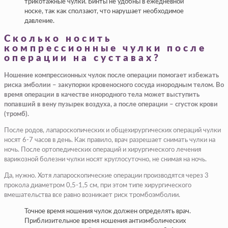
трикотажные чулки. Бинты не удобны в ежедневной
носке, так как сползают, что нарушает необходимое
давление.
Сколько носить
компрессионные чулки после
операции на суставах?
Ношение компрессионных чулок после операции помогает избежать
риска эмболии – закупорки кровеносного сосуда инородным телом. Во
время операции в качестве инородного тела может выступить
попавший в вену пузырек воздуха, а после операции – сгусток крови
(тромб).
После родов, лапароскопических и общехирургических операций чулки
носят 6-7 часов в день. Как правило, врач разрешает снимать чулки на
ночь. После ортопедических операций и хирургического лечения
варикозной болезни чулки носят круглосуточно, не снимая на ночь.
Да, нужно. Хотя лапароскопические операции производятся через 3
прокола диаметром 0,5-1,5 см, при этом типе хирургического
вмешательства все равно возникает риск тромбоэмболии.
Точное время ношения чулок должен определять врач.
Приблизительное время ношения антиэмболических