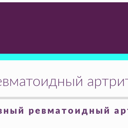
евматоидный артри
вный ревматоидный ар