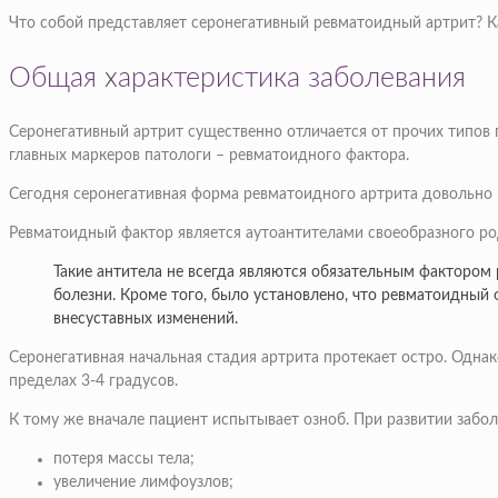
Что собой представляет серонегативный ревматоидный артрит? Ка
Общая характеристика заболевания
Серонегативный артрит существенно отличается от прочих типов 
главных маркеров патологи – ревматоидного фактора.
Сегодня серонегативная форма ревматоидного артрита довольно 
Ревматоидный фактор является аутоантителами своеобразного род
Такие антитела не всегда являются обязательным фактором 
болезни. Кроме того, было установлено, что ревматоидны
внесуставных изменений.
Серонегативная начальная стадия артрита протекает остро. Однак
пределах 3-4 градусов.
К тому же вначале пациент испытывает озноб. При развитии забо
потеря массы тела;
увеличение лимфоузлов;