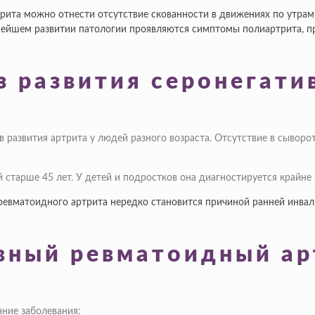
рита можно отнести отсутствие скованности в движениях по утра
ьнейшем развитии патологии проявляются симптомы полиартрита, п
з развития серонегат
в развития артрита у людей разного возраста. Отсутствие в сывор
старше 45 лет. У детей и подростков она диагностируется крайне 
о ревматоидного артрита нередко становится причиной ранней инв
вный ревматоидный ар
ние заболевания: