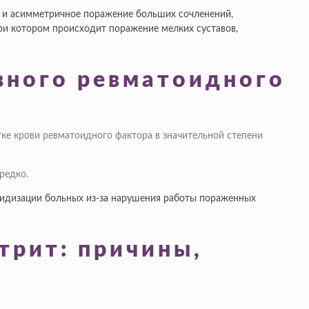
м и асимметричное поражение больших сочленений,
ри котором происходит поражение мелких суставов,
ивного ревматоидного
отке крови ревматоидного фактора в значительной степени
редко.
алидизации больных из-за нарушения работы пораженных
трит: причины,