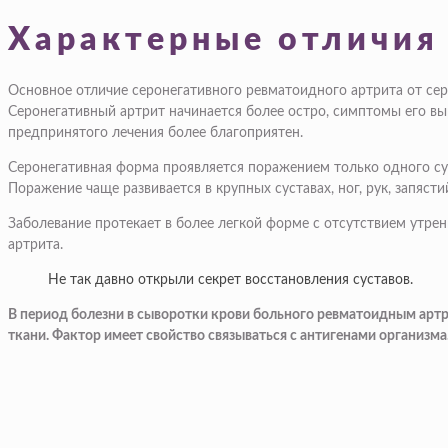
Характерные отличия
Основное отличие серонегативного ревматоидного артрита от се
Серонегативный артрит начинается более остро, симптомы его выр
предпринятого лечения более благоприятен.
Серонегативная форма проявляется поражением только одного суст
Поражение чаще развивается в крупных суставах, ног, рук, запяс
Заболевание протекает в более легкой форме с отсутствием утрен
артрита.
Не так давно открыли секрет восстановления суставов.
В период болезни в сыворотки крови больного ревматоидным артр
ткани. Фактор имеет свойство связываться с антигенами организма