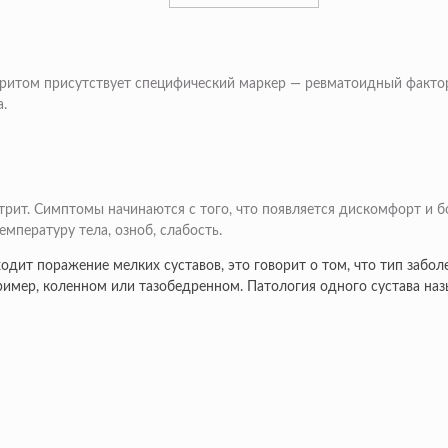
ритом присутствует специфический маркер — ревматоидный фактор.
а.
рит. Симптомы начинаются с того, что появляется дискомфорт и б
мпературу тела, озноб, слабость.
ходит поражение мелких суставов, это говорит о том, что тип заб
пример, коленном или тазобедренном. Патология одного сустава на