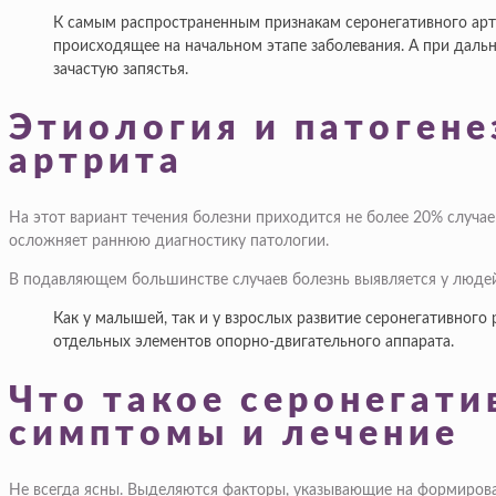
К самым распространенным признакам серонегативного арт
происходящее на начальном этапе заболевания. А при дал
зачастую запястья.
Этиология и патогене
артрита
На этот вариант течения болезни приходится не более 20% случае
осложняет раннюю диагностику патологии.
В подавляющем большинстве случаев болезнь выявляется у людей 
Как у малышей, так и у взрослых развитие серонегативног
отдельных элементов опорно-двигательного аппарата.
Что такое серонегати
симптомы и лечение
Не всегда ясны. Выделяются факторы, указывающие на формирова