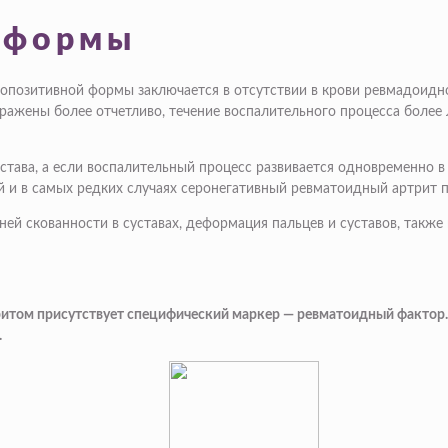
 формы
ропозитивной формы заключается в отсутствии в крови ревмадоидн
ажены более отчетливо, течение воспалительного процесса более л
ава, а если воспалительный процесс развивается одновременно в н
тий и в самых редких случаях серонегативный ревматоидный артрит 
ней скованности в суставах, деформация пальцев и суставов, такж
итом присутствует специфический маркер — ревматоидный фактор. 
.