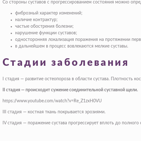
Со стороны суставов с прогрессированием состояния можно опр
фиброзный характер изменений;
наличие контрактур;
частые обострения болезни;
нарушение функции суставов;
односторонняя локализация поражения на протяжении перв
в дальнейшем в процесс вовлекаются мелкие суставы.
Стадии заболевания
I стадия — развитие остеопороза в области сустава. Плотность 
II стадия — происходит сужение соединительной суставной щели.
https://www.youtube.com/watch?v=Re_Z1zxH0VU
III стадия — костная ткань покрывается эрозиями.
IV стадия — поражение сустава прогрессирует вплоть до полного