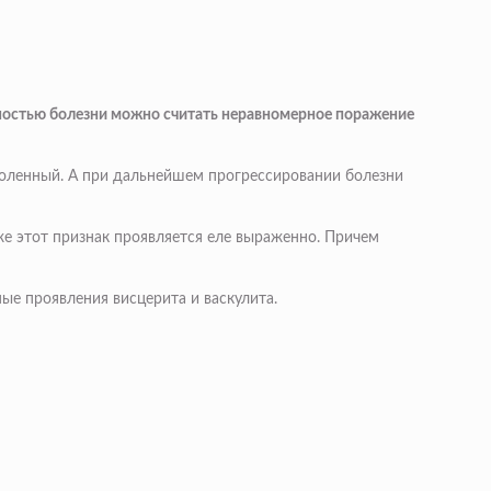
енностью болезни можно считать неравномерное поражение
 коленный. А при дальнейшем прогрессировании болезни
же этот признак проявляется еле выраженно. Причем
ые проявления висцерита и васкулита.