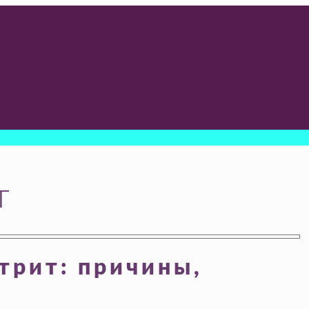
т
трит: причины,