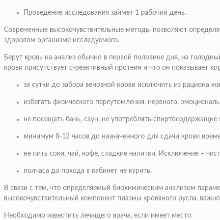
Проведение исследования займет 1 рабочий день.
Современные высокочувствительные методы позволяют определять
здоровом организме исследуемого.
Берут кровь на анализ обычно в первой половине дня, на голодн
крови присутствует с-реактивный протеин и что он показывает к
за сутки до забора венозной крови исключить из рациона ж
избегать физического переутомления, нервного, эмоционал
не посещать бань, саун, не употреблять спиртосодержащие 
минимум 8-12 часов до назначенного для сдачи крови време
не пить соки, чай, кофе, сладкие напитки. Исключение – чис
полчаса до похода в кабинет не курить.
В связи с тем, что определяемый биохимическим анализом параме
высокочувствительный компонент плазмы кровяного русла, важно
Необходимо известить лечащего врача, если имеет место: