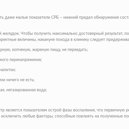
 даже малые показатели СРБ – нижний предел обнаружения составл
ый желудок. Чтобы получить максимально достоверный результат, 
орректные величины, накануне похода в клинику следует придержи
ирную, копченую, жареную пищу, не переедать;
ьного перенапряжения;
напитки;
ни ничего не есть;
тая, негазированная вода;
тр является показателем острой фазы воспаления, что первичную 
 исключить любые факторы, способные повлиять на полученные пок