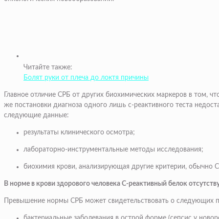
Читайте также:
Болят руки от плеча до локтя причины
Главное отличие СРБ от других биохимических маркеров в том, чт
же постановки диагноза одного лишь с-реактивного теста недост
следующие данные:
результаты клинического осмотра;
лабораторно-инструментальные методы исследования;
биохимия крови, анализирующая другие критерии, обычно С
В норме в крови здорового человека С-реактивный белок отсутств
Превышение нормы СРБ может свидетельствовать о следующих п
бактериальные заболевания в острой форме (сепсис у новор