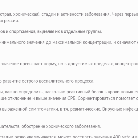
страя, хроническая), стадии и активности заболевания. Через первы
огрессии.
 и спортсменов, выделяя их в отдельные группы.
минимального значения до максимальной концентрации, и означают
о значение превышает норму, но в допустимых пределах, концентрац
о развитие острого воспалительного процесса.
, важно определить, насколько реактивный белок в крови повышен
ьше отклонение и выше значения СРБ. Сориентироваться помогает с
выраженной симптоматики, в т.ч. ревматические. Вирусные инфекции
ательств, обострение хронического заболевания.
тадии резко увеличивается, может достигать значения 400 мг/л и 