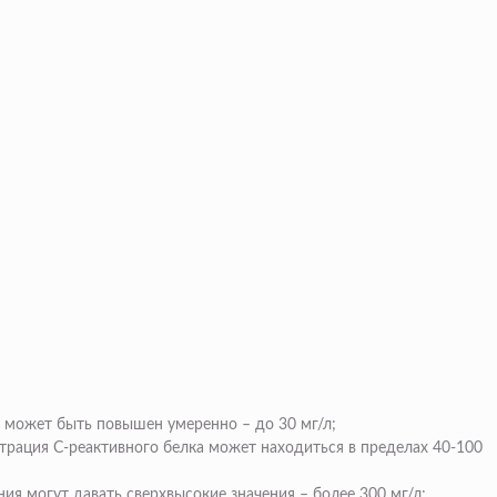
а может быть повышен умеренно – до 30 мг/л;
рация С-реактивного белка может находиться в пределах 40-100
я могут давать сверхвысокие значения – более 300 мг/л;