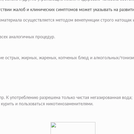
ствии жалоб и клинических симптомов может указывать на развити
иоматериала осуществляется методом венепункции строго натощак 
всех аналогичных процедур.
е острых, жирных, жареных, копченых блюд и алкогольных/тониз
 пр. К употреблению разрешена только чистая негазированная вода;
е курить и пользоваться никотинозаменителями.