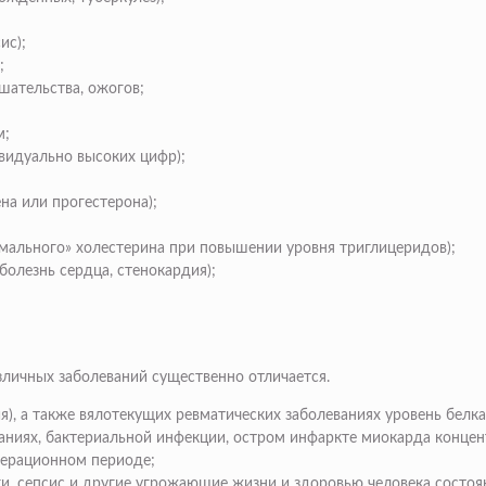
ис);
;
шательства, ожогов;
м;
видуально высоких цифр);
а или прогестерона);
мального» холестерина при повышении уровня триглицеридов);
болезнь сердца
,
стенокардия
);
зличных заболеваний существенно отличается.
я), а также вялотекущих ревматических заболеваниях уровень белк
ниях, бактериальной инфекции, остром инфаркте миокарда концент
операционном периоде;
 сепсис и другие угрожающие жизни и здоровью человека состояни