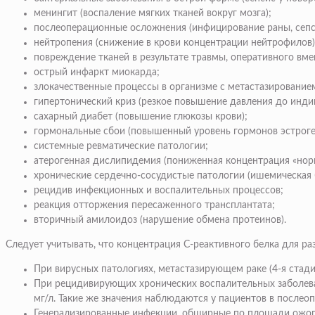
менингит (воспаление мягких тканей вокруг мозга);
послеоперационные осложнения (инфицирование раны, сепс
нейтропения
(снижение в крови концентрации нейтрофилов)
повреждение тканей в результате травмы, оперативного вме
острый инфаркт миокарда;
злокачественные процессы в организме с метастазирование
гипертонический криз
(резкое повышение давления до инди
сахарный диабет
(повышение глюкозы крови);
гормональные сбои (повышенный уровень гормонов эстроген
системные ревматические патологии;
атерогенная дислипидемия (пониженная концентрация «нор
хронические сердечно-сосудистые патологии (
ишемическая 
рецидив инфекционных и воспалительных процессов;
реакция отторжения пересаженного трансплантата;
вторичный амилоидоз (нарушение обмена протеинов).
Следует учитывать, что концентрация С-реактивного белка для ра
При вирусных патологиях, метастазирующем раке (4-я стади
При рецидивирующих хронических воспалительных заболева
мг/л. Такие же значения наблюдаются у пациентов в после
Генерализированные инфекции, обширные по площади ожоги,