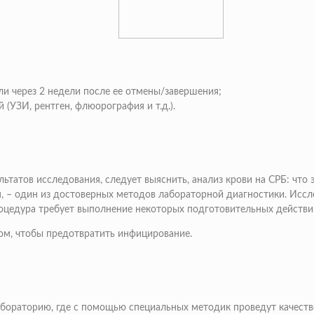
ли через 2 недели после ее отмены/завершения;
(УЗИ, рентген, флюорография и т.д.).
татов исследования, следует выяснить, анализ крови на СРБ: что э
, – один из достоверных методов лабораторной диагностики. Иссле
роцедура требует выполнение некоторых подготовительных действи
ом, чтобы предотвратить инфицирование.
бораторию, где с помощью специальных методик проведут качеств