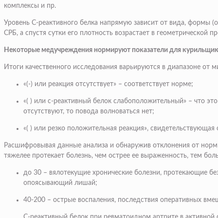
комплексы и пр.
Уровень С-реактивного белка напрямую зависит от вида, формы (о
СРБ, а спустя сутки его плотность возрастает в геометрической пр
Некоторые медучреждения нормируют показатели для курильщиков
Итоги качественного исследования варьируются в диапазоне от 
«(-) или реакция отсутствует» – соответствует норме;
«( ) или с-реактивный белок слабоположительный» – что эт
отсутствуют, то повода волноваться нет;
«( ) или резко положительная реакция», свидетельствующая 
Расшифровывая данные анализа и обнаружив отклонения от нормы
тяжелее протекает болезнь, чем острее ее выраженность, тем бол
до 30 – вялотекущие хронические болезни, протекающие без 
опоясывающий лишай;
40-200 – острые воспаления, последствия оперативных вмеш
С-реактивный белок при ревматоидном артрите в активной с