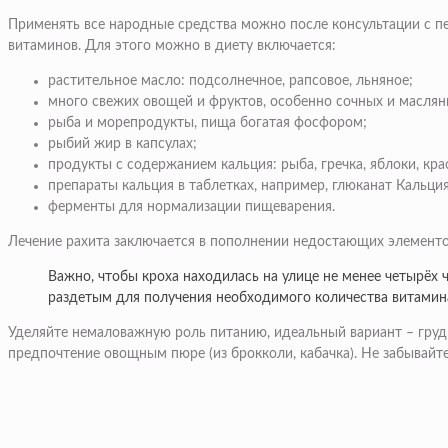
Применять все народные средства можно после консультации с пе
витаминов. Для этого можно в диету включается:
растительное масло: подсолнечное, рапсовое, льняное;
много свежих овощей и фруктов, особенно сочных и маслян
рыба и морепродукты, пища богатая фосфором;
рыбий жир в капсулах;
продукты с содержанием кальция: рыба, гречка, яблоки, кра
препараты кальция в таблетках, например, глюканат Кальция
ферменты для нормализации пищеварения.
Лечение рахита заключается в пополнении недостающих элементо
Важно, чтобы кроха находилась на улице не менее четырёх
раздетым для получения необходимого количества витамин
Уделяйте немаловажную роль питанию, идеальный вариант – грудн
предпочтение овощным пюре (из брокколи, кабачка). Не забывайт