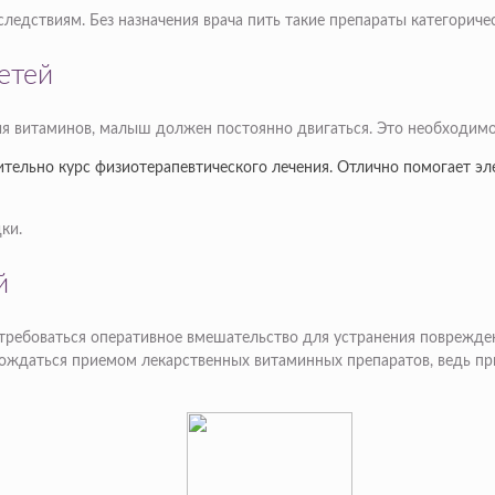
едствиям. Без назначения врача пить такие препараты категоричес
етей
ия витаминов, малыш должен постоянно двигаться. Это необходимо
ительно курс физиотерапевтического лечения. Отлично помогает эл
ки.
й
требоваться оперативное вмешательство для устранения поврежде
овождаться приемом лекарственных витаминных препаратов, ведь 