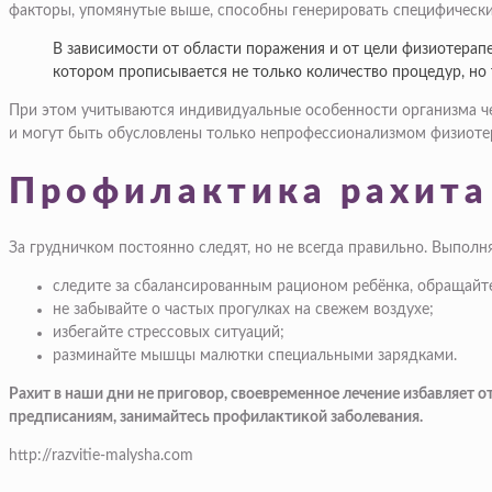
факторы, упомянутые выше, способны генерировать специфические
В зависимости от области поражения и от цели физиотерапе
котором прописывается не только количество процедур, но 
При этом учитываются индивидуальные особенности организма че
и могут быть обусловлены только непрофессионализмом физиотер
Профилактика рахита
За грудничком постоянно следят, но не всегда правильно. Выпол
следите за сбалансированным рационом ребёнка, обращайте
не забывайте о частых прогулках на свежем воздухе;
избегайте стрессовых ситуаций;
разминайте мышцы малютки специальными зарядками.
Рахит в наши дни не приговор, своевременное лечение избавляет о
предписаниям, занимайтесь профилактикой заболевания.
http://razvitie-malysha.com