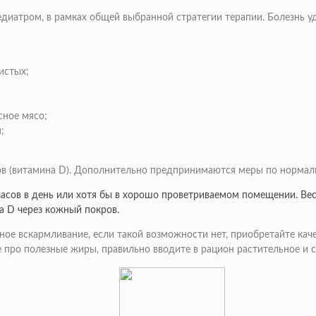
диатром, в рамках общей выбранной стратегии терапии. Болезнь уд
истых;
сное мясо;
;
в (витамина D). Дополнительно предпринимаются меры по нормали
 часов в день или хотя бы в хорошо проветриваемом помещении. Ве
а D через кожный покров.
ое вскармливание, если такой возможности нет, приобретайте кач
е про полезные жиры, правильно вводите в рацион растительное и 