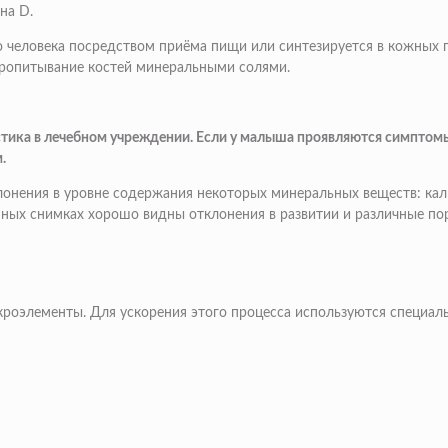
на D.
ло человека посредством приёма пищи или синтезируется в кожных 
 пропитывание костей минеральными солями.
стика в лечебном учреждении. Если у малыша проявляются симптомы
.
клонения в уровне содержания некоторых минеральных веществ: ка
нных снимках хорошо видны отклонения в развитии и различные по
роэлементы. Для ускорения этого процесса используются специал