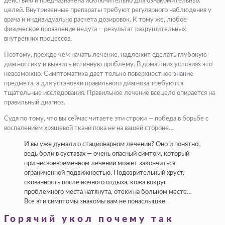
действию и предназначена исключительно для ознакомительных
целей. Внутривенные препараты требуют регулярного наблюдения у
врача и индивидуально расчета дозировок. К тому же, любое
физическое проявление недуга – результат разрушительных
внутренних процессов.
Поэтому, прежде чем начать лечение, надлежит сделать глубокую
диагностику и выявить истинную проблему. В домашних условиях это
невозможно. Симптоматика дает только поверхностное знание
предмета, а для установки правильного диагноза требуются
тщательные исследования. Правильное лечение всецело опирается на
правильный диагноз.
Судя по тому, что вы сейчас читаете эти строки — победа в борьбе с
воспалением хрящевой ткани пока не на вашей стороне…
И вы уже думали о стационарном лечении? Оно и понятно,
ведь боли в суставах — очень опасный симтом, который
при несвоевременном лечении может закончиться
ограниченной подвижностью. Подозрительный хруст,
скованность после ночного отдыха, кожа вокруг
проблемного места натянута, отеки на больном месте…
Все эти симптомы знакомы вам не понаслышке.
Горячий укол почему так