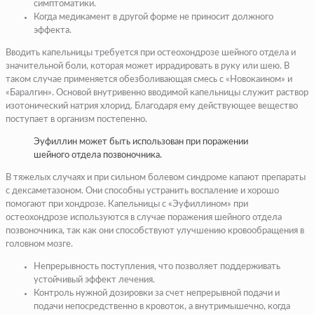
симптоматики.
Когда медикамент в другой форме не приносит должного
эффекта.
Вводить капельницы требуется при остеохондрозе шейного отдела и
значительной боли, которая может иррадировать в руку или шею. В
таком случае применяется обезболивающая смесь с «Новокаином» и
«Баралгин». Основой внутривенно вводимой капельницы служит раствор
изотонический натрия хлорид. Благодаря ему действующее вещество
поступает в организм постепенно.
Эуфиллин может быть использован при поражении
шейного отдела позвоночника.
В тяжелых случаях и при сильном болевом синдроме капают препараты
с дексаметазоном. Они способны устранить воспаление и хорошо
помогают при хондрозе. Капельницы с «Эуфиллином» при
остеохондрозе используются в случае поражения шейного отдела
позвоночника, так как они способствуют улучшению кровообращения в
головном мозге.
Непрерывность поступления, что позволяет поддерживать
устойчивый эффект лечения.
Контроль нужной дозировки за счет непрерывной подачи и
подачи непосредственно в кровоток, а внутримышечно, когда