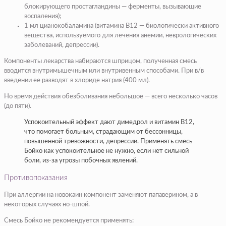
блокирующего простагландины — ферменты, вызывающие
воспаления);
1 мл цианокобаламина (витамина В12 — биологически активного
вещества, используемого для лечения анемии, неврологических
заболеваний, депрессии).
Компоненты лекарства набираются шприцом, полученная смесь
вводится внутримышечным или внутривенным способами. При в/в
введении ее разводят в хлориде натрия (400 мл).
Но время действия обезболивания небольшое — всего несколько часов
(до пяти).
Успокоительный эффект дают димедрол и витамин В12,
что помогает больным, страдающим от бессонницы,
повышенной тревожности, депрессии. Применять смесь
Бойко как успокоительное не нужно, если нет сильной
боли, из-за угрозы побочных явлений.
Противопоказания
При аллергии на новокаин компонент заменяют папаверином, а в
некоторых случаях но-шпой.
Смесь Бойко не рекомендуется применять: