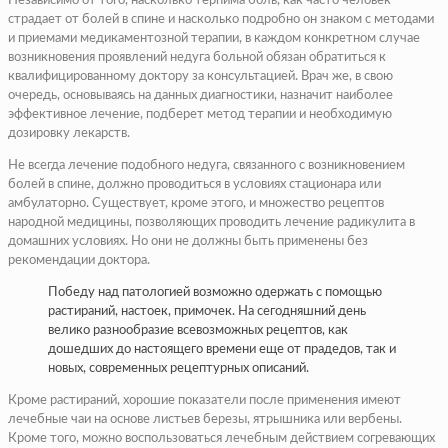
Независимо от того, насколько терпима боль, как часто человек
страдает от болей в спине и насколько подробно он знаком с методами
и приемами медикаментозной терапии, в каждом конкретном случае
возникновения проявлений недуга больной обязан обратиться к
квалифицированному доктору за консультацией. Врач же, в свою
очередь, основываясь на данных диагностики, назначит наиболее
эффективное лечение, подберет метод терапии и необходимую
дозировку лекарств.
Не всегда лечение подобного недуга, связанного с возникновением
болей в спине, должно проводиться в условиях стационара или
амбулаторно. Существует, кроме этого, и множество рецептов
народной медицины, позволяющих проводить лечение радикулита в
домашних условиях. Но они не должны быть применены без
рекомендации доктора.
Победу над патологией возможно одержать с помощью
растираний, настоек, примочек. На сегодняшний день
велико разнообразие всевозможных рецептов, как
дошедших до настоящего времени еще от прадедов, так и
новых, современных рецептурных описаний.
Кроме растираний, хорошие показатели после применения имеют
лечебные чаи на основе листьев березы, ятрышника или вербены.
Кроме того, можно воспользоваться лечебным действием согревающих