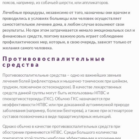
поясов, например, из собачьей шерсти, или аппликаторов.
Лечебные процедуры, независимо от того, назначены они врачом и
проводились в условиях больницы или человек осуществляет
самостоятельное лечение дома, в любом случае возымеют свои
результаты. Но при этом затрачивается немало эмоциональных сил и
финансовых средств, поэтому важную роль играет соблюдение
профилактических мер, которые, в свою очередь, зависят только от
желания самого человека.
Противовоспалительные
средства
Противовоспалительные средства – одно из важнейших звеньев
лечения болей (рефлекторных и мышечно-тонических при шейном,
грудном, поясничном остеохондрозе). В качестве лекарственных
средств данной группы могут быть использованы НПВС и
глюкортикостероиды (ГКС). Обычно ГКС назначаются при
неэффективности НПВС или при доказанной аутоиммунной природе
заболевания (например, болезни Бехтерева), а также при остеоартрозе
суставов позвоночника в виде параартикулярных инъекций.
Однако обычно в качестве противовоспалительных средств при
обострении применяются НПВС. Среди большого количества
препаратов этой группы наиболее эффективными и изученными