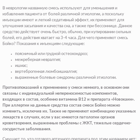
В неврологии названную смесь используют для уменьшения и
избавления пациента от болей различной этиологии, а поскольку
инъекции имеют и легкий седативный эффект, их применяют для
улучшения засыпания и качества сна, а также при бессоннице. Данное
средство действует очень быстро, обычно, при купировании сильных
болей, его действия хватает на 3-4 часа. Для чего применяют смесь
Бойко? Показания к инъекциям следующие:
поясничный или грудной остеохондроз;
межреберная невралгия;
ишиас;
вертеброгенная люмбоишиалгия;
выраженные болевые синдромы различной этиологии.
Противопоказаний к применению у смеси немного, в основном они
связаны с индивидуальной непереносимостью компонентов,
входящих в состав, особенно витамина В12 и препарата «Новокаин».
При аллергии на данные средства состав смеси Бойко можно
изменить, исключив их. Также не применяют комбинацию указанных
лекарств в случаях, если у вас имеются патологии органов
кроветворения, выраженные проблемы с ЖКТ, тяжелые сердечно-
сосудистые заболевания.
Смущает то, что готового аптечного препарата под этим названием нет: