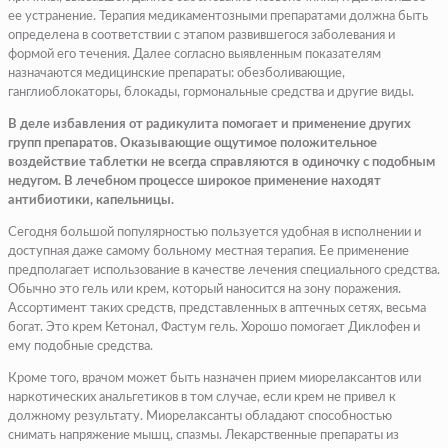
ее устранение. Терапия медикаментозными препаратами должна быть
определена в соответствии с этапом развившегося заболевания и
формой его течения. Далее согласно выявленным показателям
назначаются медицинские препараты: обезболивающие,
ганглиоблокаторы, блокады, гормональные средства и другие виды.
В деле избавления от радикулита помогает и применение других
групп препаратов. Оказывающие ощутимое положительное
воздействие таблетки не всегда справляются в одиночку с подобным
недугом. В лечебном процессе широкое применение находят
антибиотики, капельницы.
Сегодня большой популярностью пользуется удобная в исполнении и
доступная даже самому больному местная терапия. Ее применение
предполагает использование в качестве лечения специального средства.
Обычно это гель или крем, который наносится на зону поражения.
Ассортимент таких средств, представленных в аптечных сетях, весьма
богат. Это крем Кетонал, Фастум гель. Хорошо помогает Диклофен и
ему подобные средства.
Кроме того, врачом может быть назначен прием миорелаксантов или
наркотических анальгетиков в том случае, если крем не привел к
должному результату. Миорелаксанты обладают способностью
снимать напряжение мышц, спазмы. Лекарственные препараты из