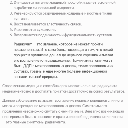
Улучшается питание хрящевой прослойки засчет усиленной
выработки синовиальной жидкости.
Регенерируются разрушенные хрящевые и костные ткани
суставов.
Восстанавливается эластичность связок.
Укрепляются сухожилия.
Возвращается подвижность и функциональность суставов.
Радикулит — это явление, которое не может пройти
незамеченным. Это сама боль, говорящая о том, что некий
процесс в организме дошел до нервного корешка и вызвал
его воспаление или раздражение. Причинами этому могут
быть ДДП в межпозвонковых дисках, телах позвонков и их
суставах, травмы и еще многие болезни инфекционной
воспалительной природы.
Современная медицина способна организовать лечение радикулита
медикаментозно и достигать при этом достаточно высоких результатов.
Данное заболевание вызывает воспаление нервных корешков спинного
мозга и повреждение межпозвонковых дисков. Симптомы его
проявления невозможно спутать с чем-то иным. Внезапно возникающая
нестерпимая боль в пояснице и практически обездвиживание человека
— это главные симптомы радикулита.