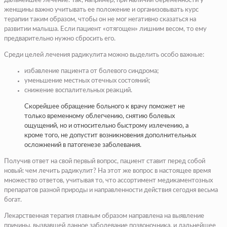
дальнейшее лечение. Так, например, при наличии беременности у
женщины важно учитывать ее положение и организовывать курс
терапии таким образом, чтобы он не мог негативно сказаться на
развитии малыша. Если пациент «отягощен» лишним весом, то ему
предварительно нужно сбросить его.
Среди целей лечения радикулита можно выделить особо важные:
избавление пациента от болевого синдрома;
уменьшение местных отечных состояний;
снижение воспалительных реакций.
Скорейшее обращение больного к врачу поможет не
только временному облегчению, снятию болевых
ощущений, но и относительно быстрому излечению, а
кроме того, не допустит возникновения дополнительных
осложнений в патогенезе заболевания.
Получив ответ на свой первый вопрос, пациент ставит перед собой
новый: чем лечить радикулит? На этот же вопрос в настоящее время
множество ответов, учитывая то, что ассортимент медикаментозных
препаратов разной природы и направленности действия сегодня весьма
богат.
Лекарственная терапия главным образом направлена на выявление
причины, вызвавшей данное заболевание позвоночника, и дальнейшее