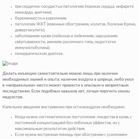
при сердечно-сосудистых патологиях (пороках сердца, инфаркте
миокарда, аритмии);
беременности и кормлении.
патологиях ЖКТ (язвенных обострениях, колитах, болезни Крона,
дивертикулите);
заболеваниях крови (лейкозах и лейкемиях, нарушениях
свёртываемости, анемиях различного типа, недостатке
иммуноглобулина);
геморрагическом диатезе.
Делать инъекции самостоятельно можно лишь при наличии
необходимых знаний и опыта: наличие воздуха в шприце, либо укол
в «неправильное» место может привести к опасным и неприятным
последствиям. Если подобных навыков нет, лучше поручить уколы
медсестре.
Капельное введение внутривенно при остеохондрозе необходимо:
Когда нужно систематическое поступление лекарства в кровь с
постоянной концентрацией без побочных эффектов, но с
максимальным результатом действия.
Если нужна экстренная помощь при обострении с усилением