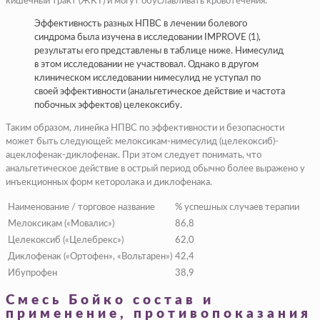
кишечный тракт (ЖКТ) и могут обуславливать кровотечения.
Эффективность разных НПВС в лечении болевого
синдрома была изучена в исследовании IMPROVE (1),
результаты его представлены в таблице ниже. Нимесулид
в этом исследовании не участвовал. Однако в другом
клиническом исследовании нимесулид не уступал по
своей эффективности (анальгетическое действие и частота
побочных эффектов) целекоксибу.
Таким образом, линейка НПВС по эффективности и безопасности
может быть следующей: мелоксикам-нимесулид (целекоксиб)-
ацеклофенак-диклофенак. При этом следует понимать, что
анальгетическое действие в острый период обычно более выражено у
инъекционных форм кеторолака и диклофенака.
Наименование / торговое название
% успешных случаев терапии
Мелоксикам («Мовалис»)
86,8
Целекоксиб («Целебрекс»)
62,0
Диклофенак («Ортофен», «Вольтарен»)
42,4
Ибупрофен
38,9
Смесь Бойко состав и
применение, противопоказания