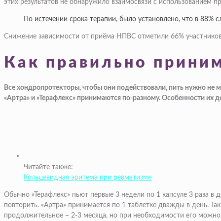
этих результатов не обнаружило взаимосвязи с использованием пр
По истечении срока терапии, было установлено, что в 88%
Снижение зависимости от приёма НПВС отметили 66% участников, 
Как правильно прини
Все хондропротекторы, чтобы они подействовали, пить нужно не ме
«Артра» и «Терафлекс» принимаются по-разному. Особенности их д
Читайте также:
Кольцевидная эритема при ревматизме
Обычно «Терафлекс» пьют первые 3 недели по 1 капсуле 3 раза в 
повторить. «Артра» принимается по 1 таблетке дважды в день. Та
продолжительное – 2-3 месяца, но при необходимости его можно