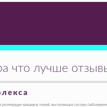
ра что лучше отзыв
флекса
 регенерации хрящевых тканей, выстилающих суставы (заболевание