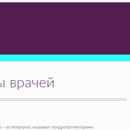
ы врачей
 – остеоартроз), называют хондропротекторами.