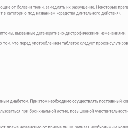
ающие от болезни ткани, замедлять их разрушение. Некоторые преп
т в категорию под названием «средства длительного действия».
мптомы, вызванные дегенеративно-дистрофическими изменениями.
о том, что перед употреблением таблеток следует проконсультиров
;
рным диабетом. При этом необходимо осуществлять постоянный кон
льзоваться при бронхиальной астме, повышенной чувствительности
яют драже независимо от приема пищи, запивая необходимым коли