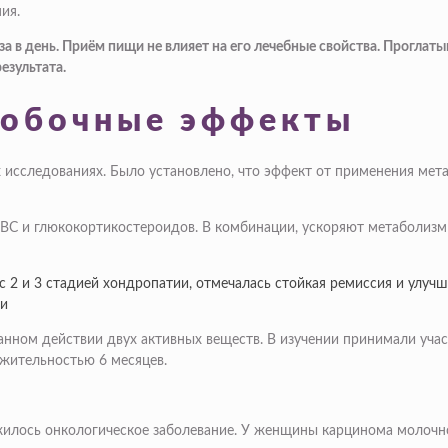
ия.
за в день. Приём пищи не влияет на его лечебные свойства. Проглат
езультата.
побочные эффекты
 исследованиях. Было установлено, что эффект от применения мета
С и глюкокортикостероидов. В комбинации, ускоряют метаболизм 
 с 2 и 3 стадией хондропатии, отмечалась стойкая ремиссия и улуч
ти
анном действии двух активных веществ. В изучении принимали учас
лжительностью 6 месяцев.
ружилось онкологическое заболевание. У женщины карцинома молоч