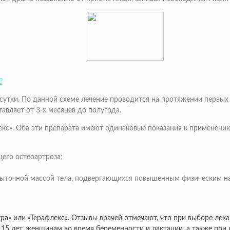
?
 сутки. По данной схеме лечение проводится на протяжении первых
тавляет от 3-х месяцев до полугода.
лекс». Оба эти препарата имеют одинаковые показания к применени
его остеоартроза;
быточной массой тела, подвергающихся повышенным физическим на
ра» или «Терафлекс». Отзывы врачей отмечают, что при выборе лек
 15 лет, женщинам во время беременности и лактации, а также пр