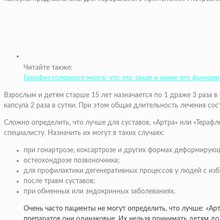
Читайте также:
Гипофиз головного мозга: что это такое и какие его функции
Взрослым и детям старше 15 лет назначается по 1 драже 3 раза в
капсула 2 раза в сутки. При этом общая длительность лечения сос
Сложно определить, что лучше для суставов, «Артра» или «Тераф
специалисту. Назначить их могут в таких случаях:
при гонартрозе, коксартрозе и других формах деформирующ
остеохондрозе позвоночника;
для профилактики дегенеративных процессов у людей с из
после травм суставов;
при обменных или эндокринных заболеваниях.
Очень часто пациенты не могут определить, что лучше: «Арт
препаратов они одинаковые. Их нельзя принимать детям до