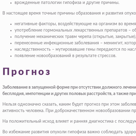
врожденные патологии гипофиза и другие причины.
В настоящее время точные причины образования и развития опух
негативные факторы, воздействующие на организм во время
употребление гормональных лекарственных препаратов – об
получение механических травм черепа (открытые, закрытые)
перенесенные инфекционные заболевания – менингит, котор
наследственность – мутировавшие гены передаются по насл
появление новообразований в результате стрессов.
Прогноз
Заболевание в запущенной форме при отсутствии должного лечени
бесплодия, импотенции и других половых расстройств, а также пр
Нельзя однозначно сказать, каким будет прогноз при этом заболев
активность человека. При доброкачественном новообразовании пр
На положительный исход влияет и ранняя диагностика с последу
Во избежание развития опухоли гипофиза важно соблюдать здоро