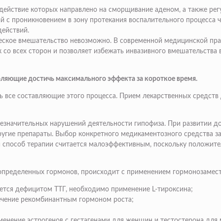
ействие которых направлено на сморщивание аденом, а также регу
с проникновением в зону протекания воспалительного процесса чер
действий.
гическое вмешательство невозможно. В современной медицинской п
со всех сторон и позволяет избежать инвазивного вмешательства 
оляющие достичь максимального эффекта за короткое время.
 все составляющие этого процесса. Прием лекарственных средств 
незначительных нарушений деятельности гипофиза. При развитии д
угие препараты. Выбор конкретного медикаментозного средства за
способ терапии считается малоэффективным, поскольку положител
пределенных гормонов, происходит с применением гормонозамест
ется дефицитом ТТГ, необходимо применение L-тироксина;
лечение рекомбинантным гормоном роста;
енение эстрогенов с гестагенами для женщин и тестостерона для