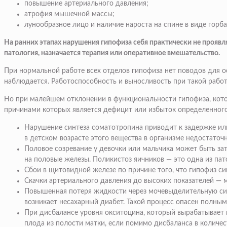
повышение артериального давления;
атрофия мышечной массы;
лунообразное лицо и наличие нароста на спине в виде горба
На ранних этапах нарушения гипофиза себя практически не проявл
патология, назначается терапия или оперативное вмешательство.
При нормальной работе всех отделов гипофиза нет поводов для ос
наблюдается. Работоспособность и выносливость при такой работ
Но при малейшем отклонении в функциональности гипофиза, кото
причинами которых является дефицит или избыток определенного
Нарушение синтеза соматотропина
приводит к задержке или
в детском возрасте этого вещества в организме недостаточ
Половое созревание у девочки или мальчика может быть з
на половые железы. Поликистоз яичников — это одна из пат
Сбои в щитовидной железе
по причине того, что гипофиз си
Скачки артериального давления до высоких показателей
— м
Повышенная потеря жидкости через мочевыделительную с
возникает несахарный диабет. Такой процесс опасен полным
При дисбалансе уровня окситоцина, который вырабатывает
плода из полости матки, если помимо дисбаланса в количес