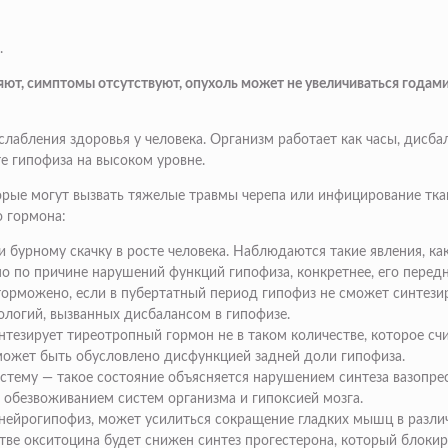
.
яют, симптомы отсутствуют, опухоль может не увеличиваться годами
лабления здоровья у человека. Организм работает как часы, дисбала
е гипофиза на высоком уровне.
рые могут вызвать тяжелые травмы черепа или инфицирование ткан
 гормона:
 бурному скачку в росте человека. Наблюдаются такие явления, как 
но по причине нарушений функций гипофиза, конкретнее, его перед
аторможено
, если в пубертатный период гипофиз не сможет синтез
ологий, вызванных дисбалансом в гипофизе.
нтезирует тиреотропный гормон не в таком количестве, которое счи
ожет быть обусловлено дисфункцией задней доли гипофиза.
истему
— такое состояние объясняется нарушением синтеза вазопре
 обезвоживанием систем организма и гипоксией мозга.
 нейрогипофиз,
может усилиться сокращение гладких мышц в различ
тве окситоцина будет снижен синтез прогестерона, который блокир