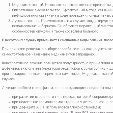
Медикаментозный. Назначаются лекарственные препараты, д
Оперативное вмешательство. Эффективный метод, связанный 
инфицирования организма в ходе проведения оперативных 
Лучевая терапия. Применяется в тех случаях, когда хирур
использование киберножа. Он облучает пораженный участок 
особенностей опухоли, а также состояния больного.
В некоторых случаях применяются смешанные виды лечения, позв
При принятии решения о выборе способа лечения важно учитывать
самостоятельное назначение медикаментов запрещено.
Консервативное лечение пользуется популярностью при наличии 
дофамина, аналоги или блокаторы рецепторов к соматропину и др
прогрессирования всех неприятных симптомов. Медикаментозный 
случаев.
Лечение проблем с гипофизом, сопровождающихся недостатком о
при развитии вторичного гипотиреоза, который сопровожда
при недостатке гормона соматотропина у детей показано 
при дефиците АКТГ используются глюкокортикоиды;
при недостаточной концентрации ЛГ или ФСГ показано прим