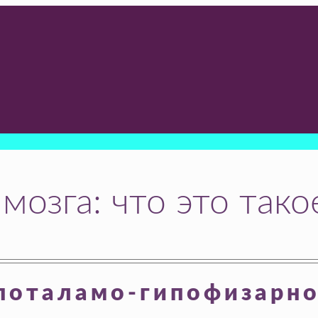
мозга: что это тако
поталамо-гипофизарн