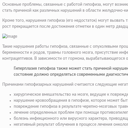
Основные проблемы, связанные с работой гипофиза, могут возни
стать причиной как различных нарушений в области желудочно-к
Кроме того, нарушения гипофиза (его недостаток) могут вызвать 
рост прекращается после достижения отметки в один метр двадц
Такие нарушения работы гипофиза, связанные с опухолевыми проц
беременности и родов, травмы головного мозга, присутствие ин
контрацептивов. В зависимости от гормона, вырабатывающегося 
Гиперплазия гипофиза также может стать причиной нарушен
состояние должно определяться современными диагностиче
Причинами гипофизарных нарушений считаются следующие негат
хирургическое вмешательство на мозге, ведущее к поврежд
нарушение кровообращения в гипофизе, которое может быть
повреждение гипофиза в результате черепно-мозговых трав
лечение определенных проблем при помощи противоэпилепт
болезнь инфекционного или вирусного характера, приводяща
негативный результат облучения в процессе лечения онколо