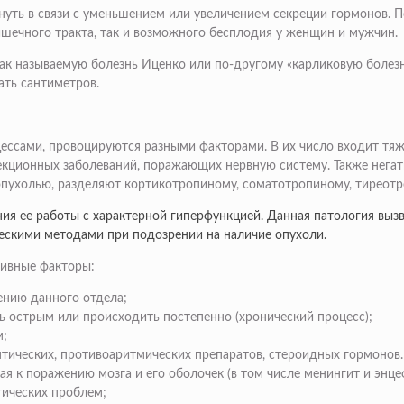
кнуть в связи с уменьшением или увеличением секреции гормонов.
ишечного тракта, так и возможного бесплодия у женщин и мужчин.
так называемую болезнь Иценко или по-другому «карликовую болезнь
ать сантиметров.
ессами, провоцируются разными факторами. В их число входит тяж
фекционных заболеваний, поражающих нервную систему. Также нега
опухолью, разделяют кортикотропиному, соматотропиному, тиреотр
ия ее работы с характерной гиперфункцией. Данная патология выз
скими методами при подозрении на наличие опухоли.
ивные факторы:
ению данного отдела;
 острым или происходить постепенно (хронический процесс);
м;
ических, противоаритмических препаратов, стероидных гормонов.
я к поражению мозга и его оболочек (в том числе менингит и энце
гических проблем;