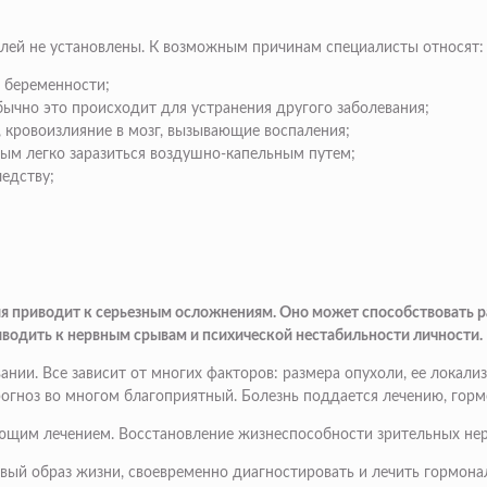
олей не установлены. К возможным причинам специалисты относят:
 беременности;
ычно это происходит для устранения другого заболевания;
, кровоизлияние в мозг, вызывающие воспаления;
ым легко заразиться воздушно-капельным путем;
едству;
я приводит к серьезным осложнениям. Оно может способствовать р
иводить к нервным срывам и психической нестабильности личности.
ании. Все зависит от многих факторов: размера опухоли, ее локали
огноз во многом благоприятный. Болезнь поддается лечению, горм
ющим лечением. Восстановление жизнеспособности зрительных нер
вый образ жизни, своевременно диагностировать и лечить гормон