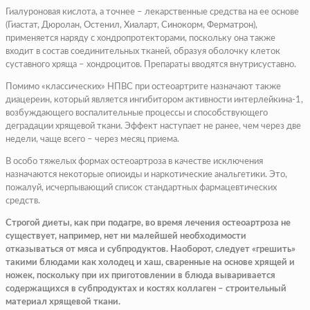
Гиалуроновая кислота, а точнее – лекарственные средства на ее основе
(Гиастат, Дюролан, Остенил, Хиаларт, Синокорм, Ферматрон),
применяется наряду с хондропротекторами, поскольку она также
входит в состав соединительных тканей, образуя оболочку клеток
суставного хряща – хондроцитов. Препараты вводятся внутрисуставно.
Помимо «классических» НПВС при остеоартрите назначают также
диацереин, который является ингибитором активности интерлейкина-1,
возбуждающего воспалительные процессы и способствующего
деградации хрящевой ткани. Эффект наступает не ранее, чем через две
недели, чаще всего – через месяц приема.
В особо тяжелых формах остеоартроза в качестве исключения
назначаются некоторые опиоиды и наркотические анальгетики. Это,
пожалуй, исчерпывающий список стандартных фармацевтических
средств.
Строгой диеты, как при подагре, во время лечения остеоартроза не
существует, например, нет ни малейшей необходимости
отказываться от мяса и субпродуктов. Наоборот, следует «грешить»
такими блюдами как холодец и хаш, сваренные на основе хрящей и
ножек, поскольку при их приготовлении в блюда вываривается
содержащихся в субпродуктах и костях коллаген – строительный
материал хрящевой ткани.