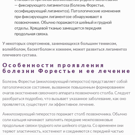
— фиксирующего лигаментоза (болезнь Форестье,
оссифицирующий лигаментоз). Патологические изменения
при фиксирующем лигаментозе обнаруживают в
позвоночнике. Обычно поражаются шейный и грудной
отделы. Хрящевой тканью замещается передняя
продольная связка.
У некоторых спортсменов, занимающихся большим теннисом,
волейболом, баскетболом и хоккеем, может развиться лигаментоз
плечевого сустава.
Особенности проявления
болезни Форестье и ее лечение
Болезнь Форестье (анкилозирующий гиперостоз) представляет собой
патологическое состояние, вызванное повышенным формированием
очагов окостенения связочного аппарата позвоночного столба. Следует
разобраться подробно, что вызывает указанное заболевание, как оно
проявляется, существует ли эффективное лечение.
Анкилозирующий гиперостоз поражает столб позвоночника. Обычно
соли кальция начинают заполнять передние межпозвонковые
продольные связки грудного или шейного отдела. Со временем они
теряют эластичность, костенеют и соединяются с передней частью