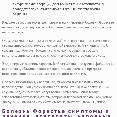
Хирургические операции (преимущественно артопластика)
проводятся при значительном снижении качества жизни
пациента.
Как уже было сказано выше, причины возникновения болезни Форестье
неизвестны, поэтому каких-либо специфических мер ее профилактики
не существует.
Однако клинически доказано, что наиболее подвержены недугу лица,
страдающие ожирением, артериальной гипертонией, гиподинамией,
сахарным диабетом. Исходя из этого, можно выделить общие
рекомендации, связанные со снижением соответствующего риска.
Это, в первую очередь, здоровый образ жизни – разумная физическая
активность, сбалансированное питание, исключение вредных
привычек, контроль веса и артериального давления.
Прогноз заболевания, как правило, относительно благоприятный,
непосредственной угрозы жизни больного нет. Однако в запущенных
случаях редко, но все же могут возникнуть осложнения в виде
заболеваний суставов (артриты, артрозы), неврологических нарушений,
дисфункции дыхательной системы (хрип, свист при дыхании, апноэ).
Болезнь Форестье симптомы и
лечение, препараты, народные