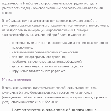
подвижности. Наиболее распространены кифоз грудного отдела
(выпуклость сзади) и боковое смещение оси позвоночника влево или
вправо.
Это большая группа симптомов, при которых нарушается работа
внутренних органов, связанных с пораженным сегментом спинного мозга,
из-за проблем их иннервации и кровоснабжения. Примеры
экстравертебральных изменений при болезни Форестье:
онемение руки или ноги из-за передавливания нервных волокон в
позвоночнике,
частичный или полный паралич конечностей,
повышение артериального давления,
проблемы с мочеиспусканием или дефекацией,
дыхательная недостаточность, кашель, одышка,
нарушение глотательного рефлекса.
Методы лечения
В связи с этим позвонки утрачивают способность выполнять свои
функции, в финале болезни возникает состояние их анкилоза
(неподвижности), что чревато значительным расстройством здоровья и
ухудшением качества жизни больных.
Недуг встречается нечасто, а впервые был описан лишь в