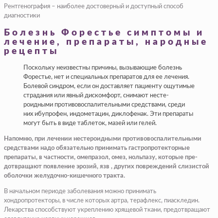
Рентгенография – наиболее достоверный и доступный способ
диагностики
Болезнь Форестье симптомы и
лечение, препараты, народные
рецепты
Поскольку неизвестны причины, вызывающие болезнь
Форестье, нет и специальных препаратов для ее лечения.
Болевой синдром, если он достав­ляет пациенту ощутимые
страдания или явный дис­комфорт, снимают несте­
роидными противовоспа­лительными средствами, среди
них ибупрофен, индометацин, диклофенак. Эти препараты
могут быть в виде таблеток, мазей или гелей.
Напомню, при лечении нестероидными противо­воспалительными
сред­ствами надо обязательно принимать гастропротекторные
препараты, в част­ности, омепразол, омез, нольпазу, которые пре­
дотвращают появление эрозий, язв , других по­вреждений слизистой
обо­лочки желудочно-кишечно­го тракта.
В начальном периоде заболевания можно при­нимать
хондропротекторы, в числе которых артра, терафлекс, пиаскледин.
Лекарства способствуют укреплению хрящевой тка­ни, предотвращают