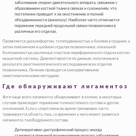
заболевание опорно-двигательного аппарата, связанное с
образованием костной ткани в связках и сухожилиях, что
постепенно приводит к их окостенению и полной
обездвиженности (анкилозу). Наиболее часто отмечается
поражение передней продольной связки позвоночника в
различных его отделах.
Проявляется дискомфортом, тугоподвижностью и болями в грудном, а
затем поясничном и шейном отделах позвоночника; локальной
болезненностью различных участков периферического отдела костно-
мышечной системы. Диагностируется по данным, полученным в
результате рентгенологического исследования всех отделов
позвоночника. Лечение проводится консервативными
симптоматическими методами.
Где обнаруживают лигаментоз
Хотя чаще всего лигаментоз обнаруживают в колене, в некоторых
случаях происходит поражение голеностопного сустава и других
сочленений. Если у спортсмена во время тренировок часто
травмируется область таза, со временем у него может развиться
лигаментоз тазобедренного сустава.
Дегенеративно-дистрофический процесс иногда
становится причиной возникновения редкого заболевания