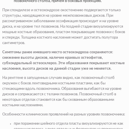
позвоночного столба, причем в боковых проекциях.
При спондилезе и остеохондрозе окостенению подвергаются только
структуры, находящиеся на уровне межпозвонковых дисков. При
рассматриваемом заболевании оссификация происходит и на уровне
диска, и на уровне тел позвонков. На поздней стадии визуализируются
мощные костные образования, пластом покрывающие позвонки с боков
и спереди. Толщина костного наслоения может достигать полутора
сантиметров.
Симптомы ранее имевшего место остеохондроза сохраняются:
снижение высоты дисков, наличие краевых остеофитов,
субхондральный остеосклероз. Эти образования покрывают костные
наслоения, высота дисков на данной стадии уже не меняется.
На рентгене в запущенных случаях видно, как позвоночный столб
окружен с боков лентовидными костными пластами, как бы
стекающими вдоль позвоночника. Образования выгибаются на уровне
дисков и соприкасаются с телами позвонков. Позвоночный столб в
некоторых отделах становится как бы скованным образованными
костными наслоениями.
Особенности клинических проявлений на разных уровнях позвоночника:
при поражении шейного отдела пласты визуализируются не как