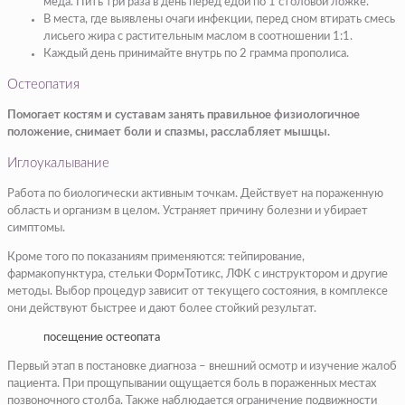
меда. Пить три раза в день перед едой по 1 столовой ложке.
В места, где выявлены очаги инфекции, перед сном втирать смесь
лисьего жира с растительным маслом в соотношении 1:1.
Каждый день принимайте внутрь по 2 грамма прополиса.
Остеопатия
Помогает костям и суставам занять правильное физиологичное
положение, снимает боли и спазмы, расслабляет мышцы.
Иглоукалывание
Работа по биологически активным точкам. Действует на пораженную
область и организм в целом. Устраняет причину болезни и убирает
симптомы.
Кроме того по показаниям применяются: тейпирование,
фармакопунктура, стельки ФормТотикс, ЛФК с инструктором и другие
методы. Выбор процедур зависит от текущего состояния, в комплексе
они действуют быстрее и дают более стойкий результат.
посещение остеопата
Первый этап в постановке диагноза – внешний осмотр и изучение жалоб
пациента. При прощупывании ощущается боль в пораженных местах
позвоночного столба. Также наблюдается ограничение подвижности