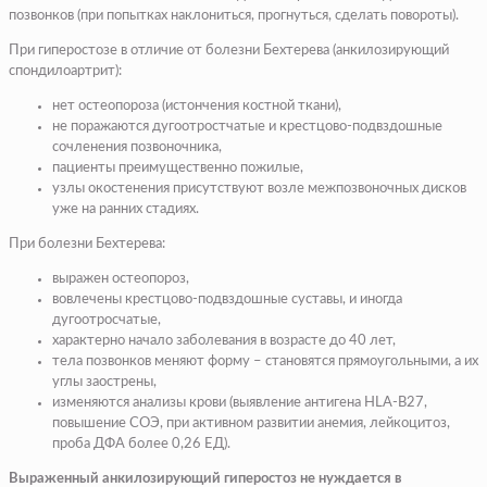
позвонков (при попытках наклониться, прогнуться, сделать повороты).
При гиперостозе в отличие от болезни Бехтерева (анкилозирующий
спондилоартрит):
нет остеопороза (истончения костной ткани),
не поражаются дугоотростчатые и крестцово-подвздошные
сочленения позвоночника,
пациенты преимущественно пожилые,
узлы окостенения присутствуют возле межпозвоночных дисков
уже на ранних стадиях.
При болезни Бехтерева:
выражен остеопороз,
вовлечены крестцово-подвздошные суставы, и иногда
дугоотросчатые,
характерно начало заболевания в возрасте до 40 лет,
тела позвонков меняют форму – становятся прямоугольными, а их
углы заострены,
изменяются анализы крови (выявление антигена HLA-B27,
повышение СОЭ, при активном развитии анемия, лейкоцитоз,
проба ДФА более 0,26 ЕД).
Выраженный анкилозирующий гиперостоз не нуждается в