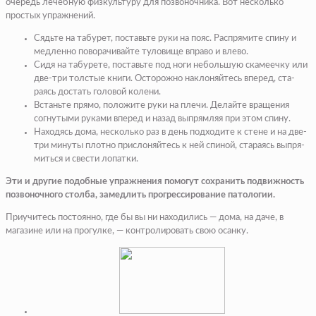
очередь лечебную физкультуру для позвоночника. Вот несколь­ко
простых упражнений.
Сядьте на табурет, по­ставьте руки на пояс. Рас­прямите спину и
медленно поворачивайте туловище вправо и влево.
Сидя на табурете, по­ставьте под ноги неболь­шую скамеечку или
две-три толстые книги. Осторожно наклоняйтесь вперед, ста­
раясь достать головой ко­лени.
Встаньте прямо, положи­те руки на плечи. Делайте вращения
согнутыми рука­ми вперед и назад выпрям­ляя при этом спину.
Находясь дома, несколь­ко раз в день подходите к стене и на две-
три минуты плотно прислоняйтесь к ней спиной, стараясь выпря­
миться и свести лопатки.
Эти и другие подобные упражнения помогут со­хранить подвижность
по­звоночного столба, замед­лить прогрессирование патологии.
Приучитесь постоянно, где бы вы ни находились — дома, на даче, в
магазине или на прогулке, — контро­лировать свою осанку.