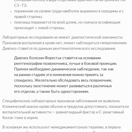
сплошная полоса, а виде отдельных фрагментов на промежутке
С3–Т3;
поражение на уровне груди наиболее выражено в середины и с
правой стороны;
поясница поражается по всей длине, но сначала оссификация
происходит с левой стороны.
Лабораторные исследования не имеют диагностической значимости.
Признаков воспаления в крови нет, может наблюдаться гипергликемия.
Диагноз ставится по данным рентгенологического исследования.
Диагноз болезни Форе­стье ставится на основании
рентгенографии позвоноч­ника, лучше в боковой про­екции.
Причем необходимо динамическое наблюдение, так как
на ранних стадиях эти изменения можно при­нять за
спондилез. Жела­тельно обследовать весь позвоночник,
поскольку окостенение может раз­виваться в различных
его отделах, а также быть одно­сторонним.
Специфических лабо­раторных признаков за­болевания не выявлено.
Клинический анализ крови обычно в пределах допу­стимого, показатели
вос­палительной активности — ревматоидный фактор и С-реактивный
белок тоже в норме.
В основном же исполь­зуют немедикаментозную терапию, в первую