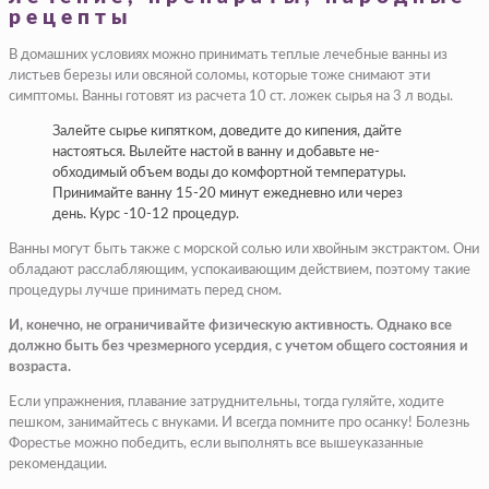
рецепты
В домашних условиях можно принимать теплые лечебные ванны из
листьев березы или овсяной соло­мы, которые тоже снимают эти
симптомы. Ванны гото­вят из расчета 10 ст. ложек сырья на 3 л воды.
Залейте сырье кипятком, доведите до кипения, дайте
настояться. Вылейте настой в ванну и добавьте не­
обходимый объем воды до комфортной температуры.
Принимайте ванну 15-20 минут ежедневно или че­рез
день. Курс -10-12 про­цедур.
Ванны могут быть также с морской солью или хвой­ным экстрактом. Они
об­ладают расслабляющим, успокаивающим действи­ем, поэтому такие
процеду­ры лучше принимать перед сном.
И, конечно, не ограничи­вайте физическую актив­ность. Однако все
долж­но быть без чрезмерного усердия, с учетом общего состояния и
возраста.
Если упражнения, плава­ние затруднительны, тогда гуляйте, ходите
пешком, занимайтесь с внуками. И всегда помните про осанку! Болезнь
Форестье можно победить, если выполнять все вышеуказанные
рекомендации.