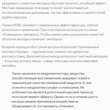
раздражать слизистую желудка и быстрее получать лечебный эффект.
Местное применение этих средств может рассматриваться
исключительно как дополнение, так как эффективность мазей и гелей
крайне невысока.
Прием НПВС начинают с минимальных эффективных доз, избегая
длительного применения. При этом вначале используются самые
«безвредные» препараты. Чтобы снизить риск разрушения слизистой
оболочки желудка назначают омепразол.
Во время периодов обострения артроза используют гормональные
кортикостероиды – гидрокортизон, кеналог или дипроспан
внутрисуставно. Дополнительно иногда используют местный капсациин
– алкалоид жгучего перца – в виде пластыря, мази или спиртовой
настойки.
Также назначаются хондропротекторы, вещества,
способствующие восстановлению хрящевых тканей и
повышающие качество синовиальной жидкости. К ним
относятся хондроитина сульфат и глюкозамин. Их
особенностью является длительный курсовой прием до
получения первого эффекта. Однако если в течение шести
месяцев никаких признаков их воздействия не
обнаруживается, эти препараты отменяют.