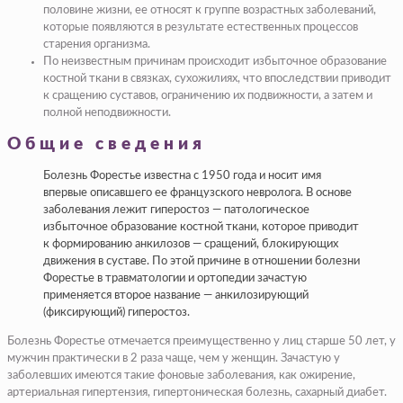
половине жизни, ее относят к группе возраст­ных заболеваний,
которые появляются в результате естественных процессов
старения организма.
По неизвестным причи­нам происходит избыточ­ное образование
костной ткани в связках, сухожили­ях, что впоследствии при­водит
к сращению суставов, ограничению их подвиж­ности, а затем и
полной не­подвижности.
Общие сведения
Болезнь Форестье известна с 1950 года и носит имя
впервые описавшего ее французского невролога. В основе
заболевания лежит гиперостоз — патологическое
избыточное образование костной ткани, которое приводит
к формированию анкилозов — сращений, блокирующих
движения в суставе. По этой причине в отношении болезни
Форестье в травматологии и ортопедии зачастую
применяется второе название — анкилозирующий
(фиксирующий) гиперостоз.
Болезнь Форестье отмечается преимущественно у лиц старше 50 лет, у
мужчин практически в 2 раза чаще, чем у женщин. Зачастую у
заболевших имеются такие фоновые заболевания, как ожирение,
артериальная гипертензия, гипертоническая болезнь, сахарный диабет.