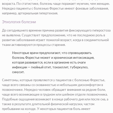
возраста. По статистике, болезнь чаще поражает мужчин, чем женщин.
Нередко пациенты с болезнью Форестье имеют фоновые заболевания,
например, артериальная гипертензия.
Этиология болезни
До сегодняшнего времени причина развития фиксирующего гиперостоза
не выявлена. Существует предположение, что не последнюю роль в
развитии заболевания играет пожилой возраст, когда в соединительной
ткани активизируются процессы старения.
Некоторые врачи предполагают, что спровоцировать
болезнь Форестье может и хроническая интоксикация,
которая развивается, если в организме есть очаги
инфекции — гнойный отит, тонзиллит, туберкулез,
синусит.
Симптомы, которые проявляются у пациентов с болезнью Форестье,
чаще всего связаны со скованностью и небольшим дискомфортом в
позвоночнике. Нередко человек обращает внимания на редкие боли,
чаще всего возникающее в грудном или шейном отделе позвоночника.
Подобные ощущения возникают в конце рабочего дня или после сна, а
также в результате длительной физической нагрузки, частом
пребывании на холоде. У некоторых пациентов боль имеет