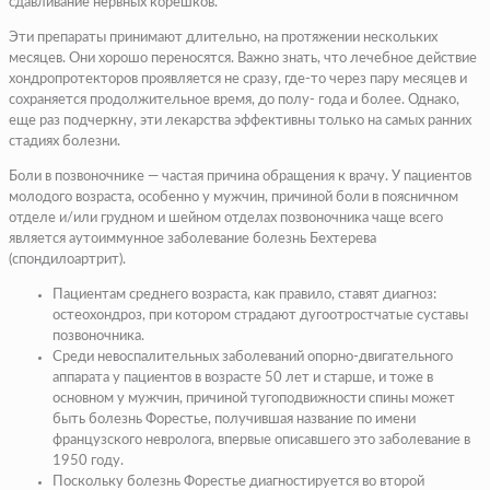
сдав­ливание нервных корешков.
Эти препараты принима­ют длительно, на протяже­нии нескольких
месяцев. Они хорошо переносятся. Важно знать, что лечебное действие
хондропротекторов проявляется не сразу, где-то через пару месяцев и
сохраняется продолжи­тельное время, до полу- года и более. Однако,
еще раз подчеркну, эти лекар­ства эффективны только на самых ранних
стадиях болезни.
Боли в позвоночнике — частая причина обращения к врачу. У пациентов
моло­дого возраста, особенно у мужчин, причиной боли в поясничном
отделе и/или грудном и шейном отделах позвоночника чаще всего
является аутоиммунное за­болевание болезнь Бехте­рева
(спондилоартрит).
Пациентам среднего воз­раста, как правило, ставят диагноз:
остеохондроз, при котором страдают дугоотростчатые суставы
по­звоночника.
Среди невоспалительных заболеваний опорно-дви­гательного
аппарата у па­циентов в возрасте 50 лет и старше, и тоже в
основном у мужчин, причиной тугоподвижности спины может
быть болезнь Форестье, получившая название по имени
французского не­вролога, впервые описав­шего это заболевание в
1950 году.
Поскольку болезнь Фо­рестье диагностируется во второй