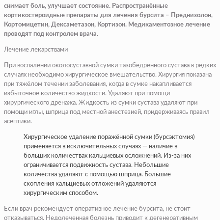
снимает боль, улучшает состояние. Распространённые
кортикостероидные препараты для лечения бурсита – Преднизолон,
Кортомицетин, Дексаметазон, Кортизон. Медикаментозное лечение
проводят под контролем врача.
Лечение лекарствами
При воспалении околосуставной сумки тазобедренного сустава в редких
случаях необходимо хирургическое вмешательство. Хирургия показана
при тяжёлом течении заболевания, когда в сумке накапливается
избыточное количество жидкости. Удаляют при помощи
хирургического дренажа. Жидкость из сумки сустава удаляют при
помощи иглы, шприца под местной анестезией, придерживаясь правил
асептики.
Хирургическое удаление поражённой сумки (бурсэктомия)
применяется в исключительных случаях — наличие в
больших количествах кальциевых осложнений. Из-за них
ограничивается подвижность сустава. Небольшие
количества удаляют с помощью шприца. Большие
скопления кальциевых отложений удаляются
хирургическим способом.
Если врач рекомендует оперативное лечение бурсита, не стоит
отказываться. Недолеченная болезнь приводит к дегенеративным