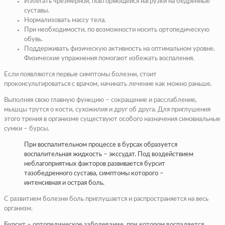
Избегать чрезмерной, повторяющейся нагрузки на бедренные
суставы.
Нормализовать массу тела.
При необходимости, по возможности носить ортопедическую
обувь.
Поддерживать физическую активность на оптимальном уровне.
Физические упражнения помогают избежать воспаления.
Если появляются первые симптомы болезни, стоит
проконсультироваться с врачом, начинать лечение как можно раньше.
Выполняя свою главную функцию – сокращение и расслабление,
мышцы трутся о кости, сухожилия и друг об друга. Для приглушения
этого трения в организме существуют особого назначения синовиальные
сумки – бурсы.
При воспалительном процессе в бурсах образуется
воспалительная жидкость – экссудат. Под воздействием
неблагоприятных факторов развивается бурсит
тазобедренного сустава, симптомы которого –
интенсивная и острая боль.
С развитием болезни боль приглушается и распространяется на весь
организм.
Бурсит – ортопедическое заболевание, при котором воспаляется