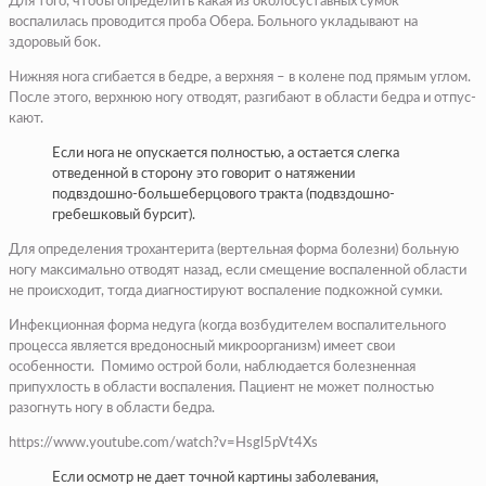
Для того, чтобы определить какая из околосуставных сумок
воспалилась проводится проба Обера. Больного укладывают на
здоровый бок.
Нижняя нога сгибается в бедре, а верхняя – в колене под прямым углом.
После этого, верхнюю ногу отводят, разгибают в области бедра и отпус­
кают.
Если нога не опускается полностью, а остается слегка
отведенной в сторону это говорит о натяжении
подвздошно-большеберцового тракта (подвздошно-
гребешковый бурсит).
Для определения трохантерита (вертельная форма болезни) больную
ногу максимально отводят назад, если смещение воспаленной области
не происходит, тогда диагностируют воспаление подкожной сумки.
Инфекционная форма недуга (когда возбудителем воспалительного
процесса является вредоносный микроорганизм) имеет свои
особенности. Помимо острой боли, наблюдается болезненная
припухлость в области воспаления. Пациент не может полностью
разогнуть ногу в области бедра.
https://www.youtube.com/watch?v=Hsgl5pVt4Xs
Если осмотр не дает точной картины заболевания,