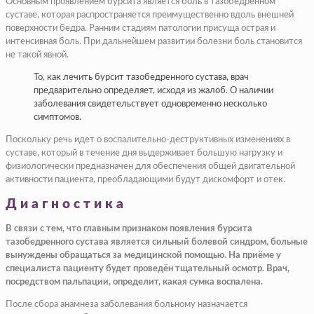
Основным проявлением бурсита является боль в тазобедренном
суставе, которая распространяется преимущественно вдоль внешней
поверхности бедра. Ранним стадиям патологии присуща острая и
интенсивная боль. При дальнейшем развитии болезни боль становится
не такой явной.
То, как лечить бурсит тазобедренного сустава, врач
предварительно определяет, исходя из жалоб. О наличии
заболевания свидетельствует одновременно несколько
симптомов.
Поскольку речь идет о воспалительно-деструктивных изменениях в
суставе, который в течение дня выдерживает большую нагрузку и
физиологически предназначен для обеспечения общей двигательной
активности пациента, преобладающими будут дискомфорт и отек.
Диагностика
В связи с тем, что главным признаком появления бурсита
тазобедренного сустава является сильный болевой синдром, больные
вынуждены обращаться за медицинской помощью. На приёме у
специалиста пациенту будет проведён тщательный осмотр. Врач,
посредством пальпации, определит, какая сумка воспалена.
После сбора анамнеза заболевания больному назначается