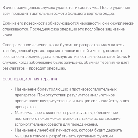
В очень запущенных случаях удаляется и сама сумка. После удаления
врач проводит тщательный осмотр большого вертела бедра.
Если на его поверхности обнаруживаются неровности, они хирургически
сглаживаются. Последняя фаза операции это послойное зашивание
кожи.
Своевременное лечение, когда бурсит не распространился на весь
тазобедренный сустав, поразив головки костей и мышц, поможет
восстановить былую двигательную активность и избавится от боли. В
случаях, когда заболевание было запущено, обычная терапия не дает
результатов – проводят операцию.
Безоперационная терапия
Назначение болеутоляющих и противовоспалительных
препаратов. При отсутствии результатов анальгетиков,
приписывают внутрисуставные инъекции сильнодействующих
препаратов.
Максимальное снижение нагрузки суставу, обеспечение
постоянного покоя может включать также использование
вспомогательных средств для передвижения.
Назначение лечебной гимнастики, которая будит держать
мышцы в тонусе и разрабатывать суставные функции.