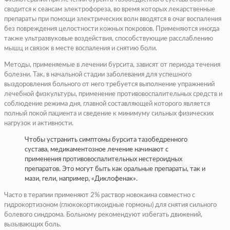
сводится к сеансам электрофореза, во время которых лекарственные
препараты при помощи электрических волн вводятся в очаг воспаления
без повреждения целостности кожных покровов. Применяются иногда
также ультразвуковые воздействия, способствующие расслаблению
мышц и связок в месте воспаления и снятию боли.
Методы, применяемые в лечении бурсита, зависят от периода течения
болезни. Так, в начальной стадии заболевания для успешного
выздоровления больного от него требуется выполнение упражнений
лечебной физкультуры, применение противовоспалительных средств и
соблюдение режима дня, главной составляющей которого является
полный покой пациента и сведение к минимуму сильных физических
нагрузок и активности.
Чтобы устранить симптомы бурсита тазобедренного
сустава, медикаментозное лечение начинают с
применения противовоспалительных нестероидных
препаратов. Это могут быть как оральные препараты, так и
мази, гели, например, «Диклофенак».
Часто в терапии применяют 2% раствор новокаина совместно с
гидрокортизоном (глюкокортикоидные гормоны) для снятия сильного
болевого синдрома. Больному рекомендуют избегать движений,
вызывающих боль.