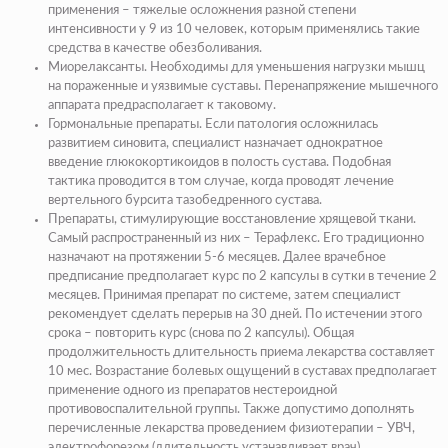
применения – тяжелые осложнения разной степени
интенсивности у 9 из 10 человек, которым применялись такие
средства в качестве обезболивания.
Миорелаксанты. Необходимы для уменьшения нагрузки мышц
на пораженные и уязвимые суставы. Перенапряжение мышечного
аппарата предрасполагает к таковому.
Гормональные препараты. Если патология осложнилась
развитием синовита, специалист назначает однократное
введение глюкокортикоидов в полость сустава. Подобная
тактика проводится в том случае, когда проводят лечение
вертельного бурсита тазобедренного сустава.
Препараты, стимулирующие восстановление хрящевой ткани.
Самый распространенный из них – Терафлекс. Его традиционно
назначают на протяжении 5-6 месяцев. Далее врачебное
предписание предполагает курс по 2 капсулы в сутки в течение 2
месяцев. Принимая препарат по системе, затем специалист
рекомендует сделать перерыв на 30 дней. По истечении этого
срока – повторить курс (снова по 2 капсулы). Общая
продолжительность длительность приема лекарства составляет
10 мес. Возрастание болевых ощущений в суставах предполагает
применение одного из препаратов нестероидной
противовоспалительной группы. Также допустимо дополнять
перечисленные лекарства проведением физиотерапии – УВЧ,
электрофорезом (длительность устанавливает врач).