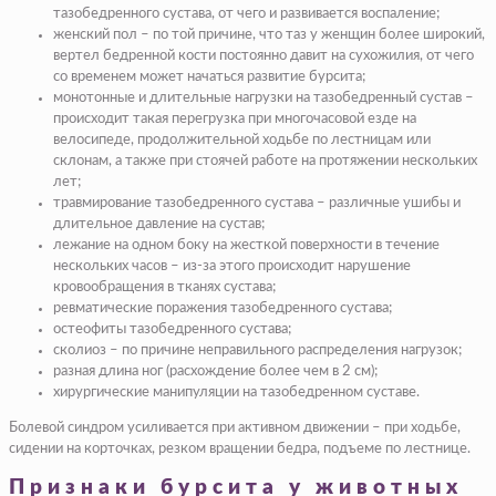
тазобедренного сустава, от чего и развивается воспаление;
женский пол – по той причине, что таз у женщин более широкий,
вертел бедренной кости постоянно давит на сухожилия, от чего
со временем может начаться развитие бурсита;
монотонные и длительные нагрузки на тазобедренный сустав –
происходит такая перегрузка при многочасовой езде на
велосипеде, продолжительной ходьбе по лестницам или
склонам, а также при стоячей работе на протяжении нескольких
лет;
травмирование тазобедренного сустава – различные ушибы и
длительное давление на сустав;
лежание на одном боку на жесткой поверхности в течение
нескольких часов – из-за этого происходит нарушение
кровообращения в тканях сустава;
ревматические поражения тазобедренного сустава;
остеофиты тазобедренного сустава;
сколиоз – по причине неправильного распределения нагрузок;
разная длина ног (расхождение более чем в 2 см);
хирургические манипуляции на тазобедренном суставе.
Болевой синдром усиливается при активном движении – при ходьбе,
сидении на корточках, резком вращении бедра, подъеме по лестнице.
Признаки бурсита у животных