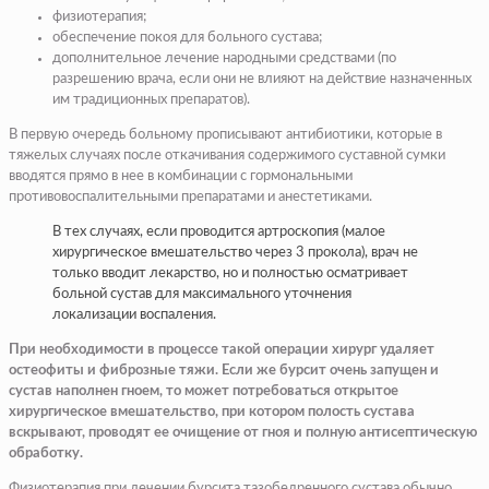
физиотерапия;
обеспечение покоя для больного сустава;
дополнительное лечение народными средствами (по
разрешению врача, если они не влияют на действие назначенных
им традиционных препаратов).
В первую очередь больному прописывают антибиотики, которые в
тяжелых случаях после откачивания содержимого суставной сумки
вводятся прямо в нее в комбинации с гормональными
противовоспалительными препаратами и анестетиками.
В тех случаях, если проводится артроскопия (малое
хирургическое вмешательство через 3 прокола), врач не
только вводит лекарство, но и полностью осматривает
больной сустав для максимального уточнения
локализации воспаления.
При необходимости в процессе такой операции хирург удаляет
остеофиты и фиброзные тяжи. Если же бурсит очень запущен и
сустав наполнен гноем, то может потребоваться открытое
хирургическое вмешательство, при котором полость сустава
вскрывают, проводят ее очищение от гноя и полную антисептическую
обработку.
Физиотерапия при лечении бурсита тазобедренного сустава обычно