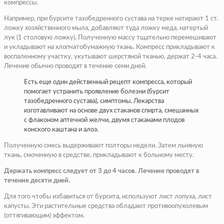
компрессы.
Например, при бурсите тазобедренного сустава на терке натирают 1 ст.
ложку хозяйственного мыла, добавляют туда ложку меда, натертый
лук (1 столовую ложку). Полученную массу тщательно перемешивают
и укладывают на хлопчатобумажную ткань. Компресс прикладывают к
воспаленному участку, укутывают шерстяной тканью, держат 2-4 часа.
Лечение обычно проводят в течение семи дней.
Есть еще один действенный рецепт компресса, который
помогает устранить проявление болезни (бурсит
тазобедренного сустава), симптомы. Лекарства
изготавливают на основе двух стаканов спирта, смешанных
с флаконом аптечной желчи, двумя стаканами плодов
конского каштана и алоэ.
Полученную смесь выдерживают полторы недели. Затем льняную
ткань, смоченную в средстве, прикладывают к больному месту.
Держать компресс следует от 3 до 4 часов. Лечение проводят в
течение десяти дней.
Для того чтобы избавиться от бурсита, используют лист лопуха, лист
капусты. Эти растительные средства обладают противоопухолевым
(оттягивающим) эффектом.