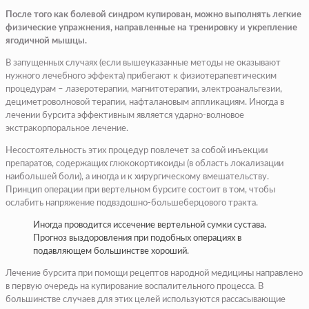
После того как болевой синдром купирован, можно выполнять легкие
физические упражнения, направленные на тренировку и укрепление
ягодичной мышцы.
В запущенных случаях (если вышеуказанные методы не оказывают
нужного лечебного эффекта) прибегают к физиотерапевтическим
процедурам – лазеротерапии, магнитотерапии, электроанальгезии,
дециметроволновой терапии, нафталановым аппликациям. Иногда в
лечении бурсита эффективным является ударно-волновое
экстракорпоральное лечение.
Несостоятельность этих процедур повлечет за собой инъекции
препаратов, содержащих глюкокортикоиды (в область локализации
наибольшей боли), а иногда и к хирургическому вмешательству.
Принцип операции при вертельном бурсите состо­ит в том, чтобы
ослабить напряжение подвздошно-большеберцового тракта.
Иногда проводится иссечение вертельной сумки сустава.
Прогноз выздоровления при подобных операциях в
подавляющем большинстве хороший.
Лечение бурсита при помощи рецептов народной медицины направлено
в первую очередь на купирование воспалительного процесса. В
большинстве случаев для этих целей используются рассасывающие