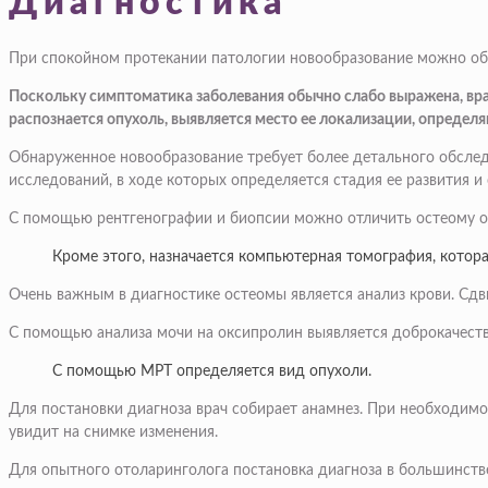
Диагностика
При спокойном протекании патологии новообразование можно об
Поскольку симптоматика заболевания обычно слабо выражена, вра
распознается опухоль, выявляется место ее локализации, определя
Обнаруженное новообразование требует более детального обслед
исследований, в ходе которых определяется стадия ее развития и
С помощью рентгенографии и биопсии можно отличить остеому о
Кроме этого, назначается компьютерная томография, кото
Очень важным в диагностике остеомы является анализ крови. Сдв
С помощью анализа мочи на оксипролин выявляется доброкачестве
С помощью МРТ определяется вид опухоли.
Для постановки диагноза врач собирает анамнез. При необходимо
увидит на снимке изменения.
Для опытного отоларинголога постановка диагноза в большинстве