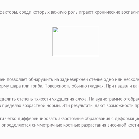
акторы, среди которых важную роль играют хронические воспалите
шей позволяет обнаружить на задневерхней стенке одно или неско
орму шара или гриба. Поверхность обычно гладкая. При надавли ва
ределить степень тяжести ухудшения слуха. На аудиограмме отоб
в пределах возрастной нормы. Эти результаты дают возможность 
ти четко дифференцировать экзостозные образования с деформаци
и
определяются симметричные костные разрастания височной кости,