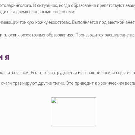
отоларинголога. В ситуациях, когда образования препятствуют эва
водиться двумя основными способами:
 имеющих тонкую ножку экзостозах. Выполняется под
местной анес
и плоских экзостозных образованиях. Производится расширение пр
ия
явиться гной. Его отток затрудняется из-за скопившейся серы и э
е очаги травмируют другие ткани. Это приводит к хроническим вос