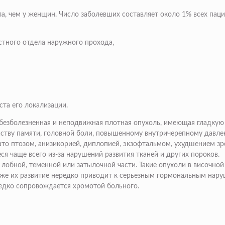
а, чем у женщин. Число заболевших составляет около 1% всех пацие
стного отдела наружного прохода,
ста его локализации.
 безболезненная и неподвижная плотная опухоль, имеющая гладкую
ойству памяти, головной боли, повышенному внутричерепному давл
ато птозом, анизикорией, диплопией, экзофтальмом, ухудшением зр
я чаще всего из-за нарушений развития тканей и других пороков.
лобной, теменной или затылочной части. Такие опухоли в височной 
 же их развитие нередко приводит к серьезным гормональным наруш
редко сопровождается хромотой больного.