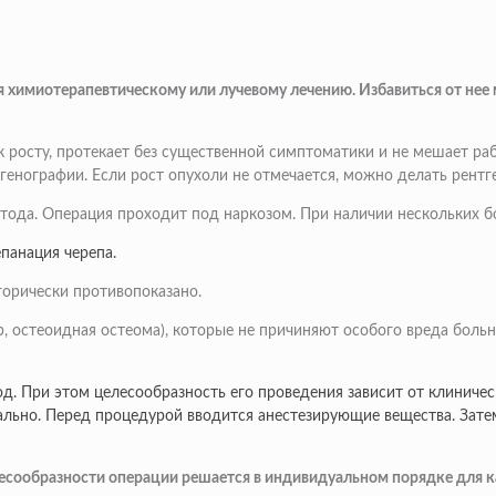
я химиотерапевтическому или лучевому лечению. Избавиться от нее
к росту, протекает без существенной симптоматики и не мешает ра
генографии. Если рост опухоли не отмечается, можно делать рентг
тода. Операция проходит под наркозом. При наличии нескольких б
панация черепа.
горически противопоказано.
остеоидная остеома), которые не причиняют особого вреда больном
д. При этом целесообразность его проведения зависит от клиничес
урально. Перед процедурой вводится анестезирующие вещества. За
елесообразности операции решается в индивидуальном порядке для 