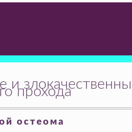
е и злокачественны
го прохода
ой остеома