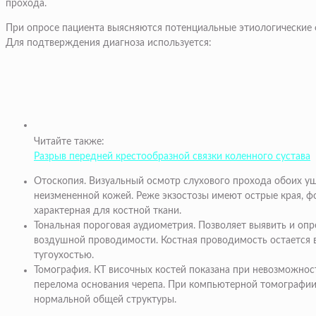
прохода.
При опросе пациента выясняются потенциальные этиологические ф
Для подтверждения диагноза используется:
Читайте также:
Разрыв передней крестообразной связки коленного сустава
Отоскопия
. Визуальный осмотр слухового прохода обоих у
неизмененной кожей. Реже экзостозы имеют острые края, ф
характерная для костной ткани.
Тональная пороговая аудиометрия
. Позволяет выявить и оп
воздушной проводимости. Костная проводимость остается 
тугоухостью
.
Томография.
КТ височных костей
показана при невозможнос
перелома основания черепа. При
компьютерной томографи
нормальной общей структуры.