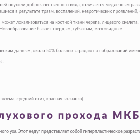
каней опухоли доброкачественного вида, отличается медленным раз
вшиеся в результате травм, воспалений, невротических проявлений,
может локализоваться на костной ткани черепа, лицевого скелета, 
Новообразование бывает твердым, губчатым, мозговидным.
ическим данным, около 50% больных страдают от образований именн
я:
,
экзема
, средний отит, красная волчанка).
слухового прохода МКБ
ого уха. Этот недуг представляет собой гиперпластическое разрас