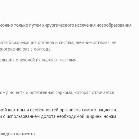
 можно только путем хирургического иссечения новообразования
боте близлежащих органов и систем, лечение остеомы не
енографию раз в полгода.
ольших опухолей их удаляют частями.
у, но есть и остеогенная саркома, которая отличается
кой картины и особенностей организма самого пациента.
тем с использованием долота необходимой ширины ножка
каждого пациента.