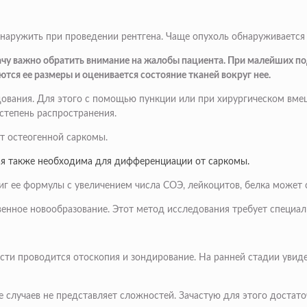
наружить при проведении рентгена. Чаще опухоль обнаруживается
чу важно обратить внимание на жалобы пациента. При малейших по
ются ее размеры и оценивается состояние тканей вокруг нее.
ования. Для этого с помощью пункции или при хирургическом вме
 степень распространения.
т остеогенной саркомы.
рая также необходима для дифференциации от саркомы.
иг ее формулы с увеличением числа СОЭ, лейкоцитов, белка может 
нное новообразование. Этот метод исследования требует специаль
сти проводится отоскопия и зондирование. На ранней стадии увид
 случаев не представляет сложностей. Зачастую для этого достат