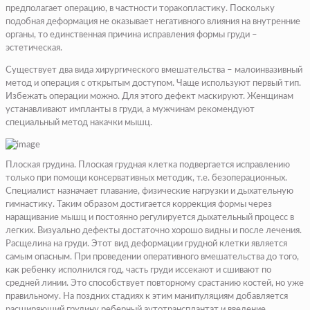
предполагает операцию, в частности торакопластику. Поскольку
подобная деформация не оказывает негативного влияния на внутренние
органы, то единственная причина исправления формы груди –
эстетическая.
Существует два вида хирургического вмешательства – малоинвазивный
метод и операция с открытым доступом. Чаще используют первый тип.
Избежать операции можно. Для этого дефект маскируют. Женщинам
устанавливают импланты в груди, а мужчинам рекомендуют
специальный метод накачки мышц.
Плоская грудина.
Плоская грудная клетка подвергается исправлению
только при помощи консервативных методик, т.е. безоперационных.
Специалист назначает плавание, физические нагрузки и дыхательную
гимнастику. Таким образом достигается коррекция формы через
наращивание мышц и постоянно регулируется дыхательный процесс в
легких. Визуально дефекты достаточно хорошо видны и после лечения.
Расщелина на груди.
Этот вид деформации грудной клетки является
самым опасным. При проведении оперативного вмешательства до того,
как ребенку исполнился год, часть груди иссекают и сшивают по
средней линии. Это способствует повторному срастанию костей, но уже
правильному. На поздних стадиях к этим манипуляциям добавляется
расширяющий грудину реберный аутотрансплантат и введение