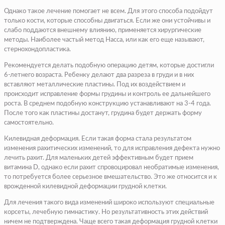
Однако такое лечение помогает не всем. Для этого способа подойдут
только кости, которые способны двигаться. Если же они устойчивы и
слабо поддаются внешнему влиянию, применяется хирургические
методы. Наиболее частый метод Насса, или как его еще называют,
стернохондопластика.
Рекомендуется делать подобную операцию детям, которые достигли
6-летнего возраста. Ребенку делают два разреза в груди и в них
вставляют металлические пластины. Под их воздействием и
происходит исправление формы грудины и контроль ее дальнейшего
роста. В среднем подобную конструкцию устанавливают на 3-4 года.
После того как пластины достанут, грудина будет держать форму
самостоятельно.
Килевидная деформация.
Если такая форма стала результатом
изменения рахитических изменений, то для исправления дефекта нужно
лечить рахит. Для маленьких детей эффективным будет прием
витамина D, однако если рахит спровоцировал необратимые изменения,
то потребуется более серьезное вмешательство. Это же относится и к
врожденной
килевидной деформации грудной клетки
.
Для лечения такого вида изменений широко используют специальные
корсеты, лечебную гимнастику. Но результативность этих действий
ничем не подтверждена. Чаще всего такая деформация грудной клетки