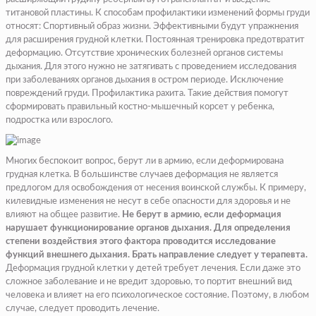
титановой пластины. К способам профилактики изменений формы груди
относят: Спортивный образ жизни. Эффективными будут упражнения
для расширения грудной клетки. Постоянная тренировка предотвратит
деформацию. Отсутствие хронических болезней органов системы
дыхания. Для этого нужно не затягивать с проведением исследования
при заболеваниях органов дыхания в остром периоде. Исключение
повреждений груди. Профилактика рахита. Такие действия помогут
сформировать правильный костно-мышечный корсет у ребенка,
подростка или взрослого.
Многих беспокоит вопрос, берут ли в армию, если деформирована
грудная клетка. В большинстве случаев деформация не является
предлогом для освобождения от несения воинской службы. К примеру,
килевидные изменения не несут в себе опасности для здоровья и не
влияют на общее развитие.
Не берут в армию, если деформация
нарушает функционирование органов дыхания. Для определения
степени воздействия этого фактора проводится исследование
функций внешнего дыхания. Брать направление следует у терапевта.
Деформация грудной клетки у детей требует лечения. Если даже это
сложное заболевание и не вредит здоровью, то портит внешний вид
человека и влияет на его психологическое состояние. Поэтому, в любом
случае, следует проводить лечение.