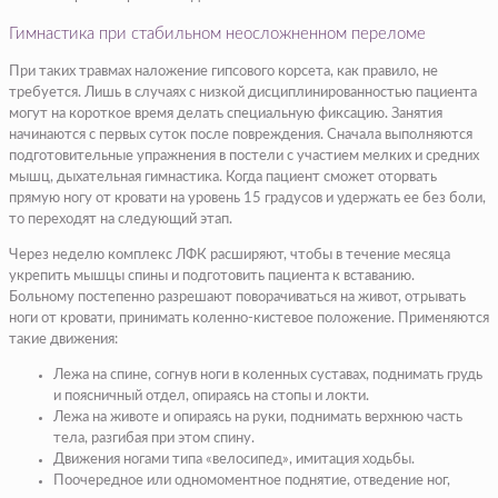
Гимнастика при стабильном неосложненном переломе
При таких травмах наложение гипсового корсета, как правило, не
требуется. Лишь в случаях с низкой дисциплинированностью пациента
могут на короткое время делать специальную фиксацию. Занятия
начинаются с первых суток после повреждения. Сначала выполняются
подготовительные упражнения в постели с участием мелких и средних
мышц, дыхательная гимнастика. Когда пациент сможет оторвать
прямую ногу от кровати на уровень 15 градусов и удержать ее без боли,
то переходят на следующий этап.
Через неделю комплекс ЛФК расширяют, чтобы в течение месяца
укрепить мышцы спины и подготовить пациента к вставанию.
Больному постепенно разрешают поворачиваться на живот, отрывать
ноги от кровати, принимать коленно-кистевое положение. Применяются
такие движения:
Лежа на спине, согнув ноги в коленных суставах, поднимать грудь
и поясничный отдел, опираясь на стопы и локти.
Лежа на животе и опираясь на руки, поднимать верхнюю часть
тела, разгибая при этом спину.
Движения ногами типа «велосипед», имитация ходьбы.
Поочередное или одномоментное поднятие, отведение ног,