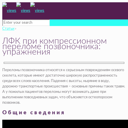
Статьи
›
ЛФК при компрессионном
переломе позвоночника:
упражнения
Переломы позвоночника относятся к серьезным повреждениям осевого
скелета, которые имеют достаточно широкую распространенность
среди всех слоев населения. Падения с высоты, ныряние в воду,
дорожно-транспортные происшествия – основные причины таких травм.
А у пожилых пациентов переломы могут возникать даже при
выполнении повседневных задач, что объясняется остеопорозом
позвонков.
Общие сведения