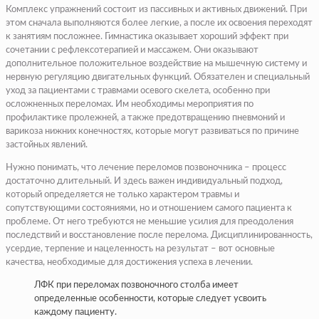
Комплекс упражнений состоит из пассивных и активных движений. При
этом сначала выполняются более легкие, а после их освоения переходят
к занятиям посложнее. Гимнастика оказывает хороший эффект при
сочетании с рефлексотерапией и массажем. Они оказывают
дополнительное положительное воздействие на мышечную систему и
нервную регуляцию двигательных функций. Обязателен и специальный
уход за пациентами с травмами осевого скелета, особенно при
осложненных переломах. Им необходимы мероприятия по
профилактике пролежней, а также предотвращению пневмоний и
варикоза нижних конечностях, которые могут развиваться по причине
застойных явлений.
Нужно понимать, что лечение переломов позвоночника – процесс
достаточно длительный. И здесь важен индивидуальный подход,
который определяется не только характером травмы и
сопутствующими состояниями, но и отношением самого пациента к
проблеме. От него требуются не меньшие усилия для преодоления
последствий и восстановление после перелома. Дисциплинированность,
усердие, терпение и нацеленность на результат – вот основные
качества, необходимые для достижения успеха в лечении.
ЛФК при переломах позвоночного столба имеет
определенные особенности, которые следует усвоить
каждому пациенту.