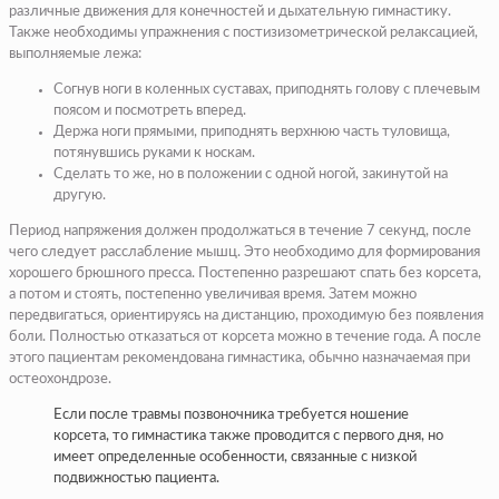
различные движения для конечностей и дыхательную гимнастику.
Также необходимы упражнения с постизизометрической релаксацией,
выполняемые лежа:
Согнув ноги в коленных суставах, приподнять голову с плечевым
поясом и посмотреть вперед.
Держа ноги прямыми, приподнять верхнюю часть туловища,
потянувшись руками к носкам.
Сделать то же, но в положении с одной ногой, закинутой на
другую.
Период напряжения должен продолжаться в течение 7 секунд, после
чего следует расслабление мышц. Это необходимо для формирования
хорошего брюшного пресса. Постепенно разрешают спать без корсета,
а потом и стоять, постепенно увеличивая время. Затем можно
передвигаться, ориентируясь на дистанцию, проходимую без появления
боли. Полностью отказаться от корсета можно в течение года. А после
этого пациентам рекомендована гимнастика, обычно назначаемая при
остеохондрозе.
Если после травмы позвоночника требуется ношение
корсета, то гимнастика также проводится с первого дня, но
имеет определенные особенности, связанные с низкой
подвижностью пациента.