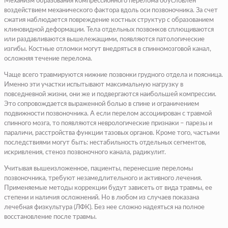
Механизм образования компрессионного перелома обусловлен
воздействием механического фактора вдоль оси позвоночника. За счет
сжатия наблюдается повреждение костных структур с образованием
клиновидной деформации. Тела отдельных позвонков сплющиваются
или раздавливаются вышележащими, появляются патологические
изгибы. Костные отломки могут внедряться в спинномозговой канал,
осложняя течение перелома.
Чаще всего травмируются нижние позвонки грудного отдела и поясница.
Именно эти участки испытывают максимальную нагрузку в
повседневной жизни, они же и подвергаются наибольшей компрессии.
Это сопровождается выраженной болью в спине и ограничением
подвижности позвоночника. А если перелом ассоциирован с травмой
спинного мозга, то появляются неврологические признаки – парезы и
параличи, расстройства функции тазовых органов. Кроме того, частыми
последствиями могут быть: нестабильность отдельных сегментов,
искривления, стеноз позвоночного канала, радикулит.
Учитывая вышеизложенное, пациенты, перенесшие переломы
позвоночника, требуют незамедлительного и активного лечения.
Применяемые методы коррекции будут зависеть от вида травмы, ее
степени и наличия осложнений. Но в любом из случаев показана
лечебная физкультура (ЛФК). Без нее сложно надеяться на полное
восстановление после травмы.