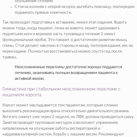
скольжение стопами.
Стоя на коленях с опорой на руки, выгибать поясницу, поочередно
поднимать прямые конечности.
Так происходит подготовка к вставанию, минуя этап сидения. Ходить
можно тогда, когда пациент, лежа на животе, может удерживать
поднятыми ноги и верхнюю часть туловища в течение 2 минут
(функциональная проба). Это говорит о достаточном развитии мышц
спины. Стоя делают наклоны в стороны и назад, полуприседания, вис на
перекладине. Полностью восстановиться можно спустя год после
травмы.
Неосложненные переломы достаточно хорошо поддаются
лечению, оканчиваясь полным возвращением пациента к
активной жизни.
Гимнастика при стабильном неосложненном переломе с
ношением корсета
Корсет может накладывается тем пациентам, которым сложно
выполнять рекомендации врача относительно двигательного режима.
Хотя его снимут уже через 2 недели, но ЛФК должна проводиться сразу.
Занятия проводят групповым методом и включают упражнения,
направленные на улучшение работы респираторной и
кардиоваскулярной систем, борьбу с лишним весом. Рекомендуют