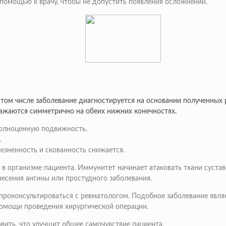
 помощью к врачу, чтобы не допустить появления осложнений.
том числе заболевание диагностируется на основании полученных 
ражаются симметрично на обеих нижних конечностях.
полноценную подвижность.
.
лезненность и скованность снижается.
 организме пациента. Иммунитет начинает атаковать ткани сустав
несения ангины или простудного заболевания.
проконсультироваться с ревматологом. Подобное заболевание явля
помощи проведения хирургической операции.
ить, что улучшит общее самочувствие пациента.