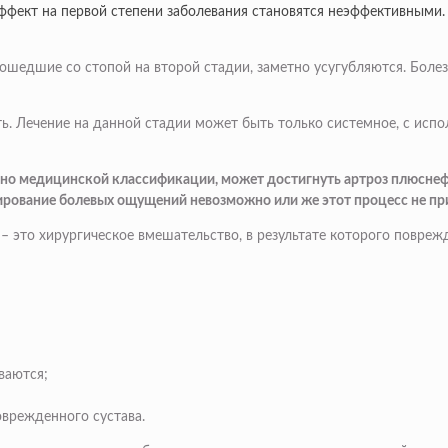
фект на первой степени заболевания становятся неэффективными. 
оизошедшие со стопой на второй стадии, заметно усугубляются. Б
ь. Лечение на данной стадии может быть только системное, с испо
асно медицинской классификации, может достигнуть артроз плюснеф
рование болевых ощущений невозможно или же этот процесс не при
о – это хирургическое вмешательство, в результате которого повреж
ваются;
врежденного сустава.