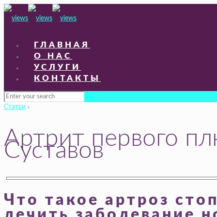
ГЛАВНАЯ
О НАС
УСЛУГИ
КОНТАКТЫ
Статьи
›
Артрит первого пл
Суставов
Что такое артроз сто
лечить заболевание н