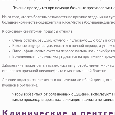
Лечение проводится при помощи базисных противоревматиче
Из-за того, что эта болезнь развивается по причине оседания на 
большом количестве содержится в мясе. Часто заболевание диагн
К основным симптомам подагры относят:
Очень острую, рвущую, жгучую и пульсирующую боль в суст
Болевые ощущения усиливаются в ночной период, а утром о
Плюснефаланговые суставы первого пальца ноги приобретаю
Болезненные приступы могут длиться на протяжении трех-че
Заболевание может быть вызвано частым употреблением жирных и
становится причиной пиелонефрита и мочекаменной болезни.
Лечение подагры заключается в назначении лечебной диеты, огра
пуринов в организме.
Чтобы избавиться от болезненных ощущений, используют Ни
важно проконсультироваться с лечащим врачом и не занима
Клинические и рентг