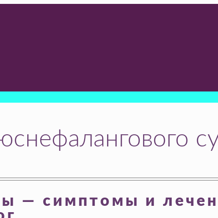
юснефалангового с
пы — симптомы и лечен
ог