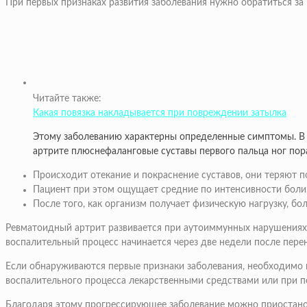
При первых признаках развития заболевания нужно обратиться за
Читайте также:
Какая повязка накладывается при повреждении затылка
Этому заболеванию характерны определенные симптомы. В 
артрите плюснефаланговые суставы первого пальца ног по
Происходит отекание и покраснение суставов, они теряют 
Пациент при этом ощущает средние по интенсивности боли
После того, как организм получает физическую нагрузку, бо
Ревматоидный артрит развивается при аутоиммунных нарушениях в
воспалительный процесс начинается через две недели после пере
Если обнаруживаются первые признаки заболевания, необходимо 
воспалительного процесса лекарственными средствами или при 
Благодаря этому прогрессирующее заболевание можно приостанов