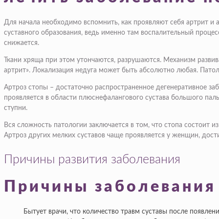
Для начала необходимо вспомнить, как проявляют себя артрит и ар
суставного образования, ведь именно там воспалительный процес
снижается.
Ткани хряща при этом утончаются, разрушаются. Механизм развива
артрит». Локализация недуга может быть абсолютно любая. Патоло
Артроз стопы – достаточно распространенное дегенеративное забо
проявляется в области плюснефалангового сустава большого пал
ступни.
Вся сложность патологии заключается в том, что стопа состоит и
Артроз других мелких суставов чаще проявляется у женщин, дости
Причины развития заболевания
Причины заболевания
Бытует врачи, что количество травм суставы после появлен