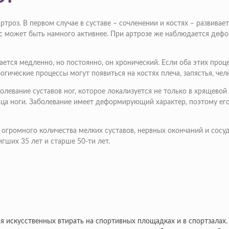
троз. В первом случае в суставе – сочленении и костях – развивае
с может быть намного активнее. При артрозе же наблюдается дефо
ется медленно, но постоянно, он хронический. Если оба этих проц
гические процессы могут появиться на костях плеча, запястья, чел
левание суставов ног, которое локализуется не только в хрящевой 
ьца ноги. Заболевание имеет деформирующий характер, поэтому ег
з огромного количества мелких суставов, нервных окончаний и сосу
гших 35 лет и старше 50-ти лет.
ия искусственных втирать на спортивных площадках и в спортзалах