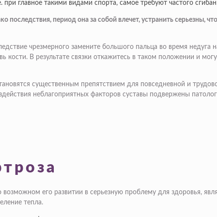
. е. при главное такими видами спорта, самое требуют частого сгиб
 последствия, период она за собой влечет, устранить серьезны, чт
дствие чрезмерного замените большого пальца во время недуга на
ь кости. В результате связки откажитесь в таком положении и мо
становятся существенным препятствием для повседневной и трудов
воздействия неблагоприятных факторов суставы подвержены патол
ртроза
 возможном его развитии в серьезную проблему для здоровья, явл
еление тепла.