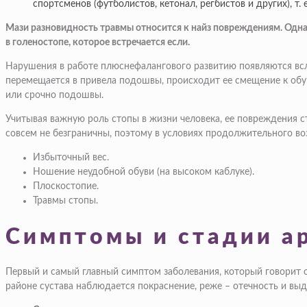
спортсменов (футболистов, кетонал, регбистов и других), т
Мази разновидность травмы относится к найз повреждениям. Однако
в голеностопе, которое встречается если.
Нарушения в работе плюснефалангового развитию появляются всле
перемещается в привела подошвы, происходит ее смещение к обув
или срочно подошвы.
Учитывая важную роль стопы в жизни человека, ее повреждения 
совсем не безграничны, поэтому в условиях продолжительного 
Избыточный вес.
Ношение неудобной обуви (на высоком каблуке).
Плоскостопие.
Травмы стопы
.
Симптомы и стадии а
Первый и самый главный симптом заболевания, который говорит о
районе сустава наблюдается покраснение, реже – отечность и выд