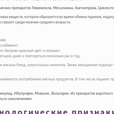
ских препаратов Левамизола, Месалазина, Азатиоприна, Циклоспо
суставах веществ, которые образуются во время обмена пуринов, под
остируют среди мужчин среднего возраста.
аве.
слабевают.
т багрово-красный цвет и опухают.
тырех дней и повторяться несколько раз в год.
 мясных блюд, алкогольных напитков. Также запущенная подагра ч
ничивается употребление мясных продуктов. В том числе пациент 
мулид, Ибупрофен, Мовалис, Вольтарен. Из препаратов короткого 
ться самолечением.
енологические признак