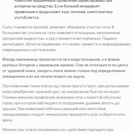
Наиболее выраженные проявления зафиксированы при
аллергии на средство. Если больной игнорирует
проявления и продолжает курс лечения, симптоматика
усугубляется.
Сыпь становится крупной, занимает обширные участки тела. В
большинстве случаев на теле появляются пузырьки, наполненные
прозрачной жидкостью, а зуд становится нестерпимым. Пациент
расчесывает области поражения, что может привести к инфицированию
поврежденных участков кожи.
Иногда крапивница проявляется не в виде пузырьков, а в форме
крупных бугорков с неровными краями. Они не отличаются по цвету
от здоровой кожи, увидеть очаги можно только под определенным
освещением или же почувствовать на ощупь.
При появлении таких очагов зуд также присутствует, при расчесывании
кожа приобретает красный цвет, но покраснение быстро исчезает.
Помимо внешних проявлений, возможен отек слизистой оболочки
горла, при котором наблюдается затруднение дыхания, вплоть до
удушья. При появлении побочных реакций или симптомов
передозировки следует немедленно прекратить курс и обратиться к
врачу.
Многие уже успели познакомиться с действием препарата при