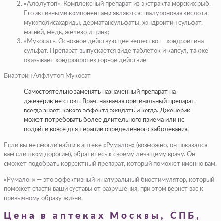
«Алфлутоп». Комплексный препарат из экстракта морских рыб.
Его активными компонентами являются: гиалуроновая кислота,
мукополисахариды, дерматансульфаты, хондроитин сульфат,
магний, медь, железо и цинк;
«Мукосат». Основное действующее вещество — хондроитина
сульфат. Препарат выпускается виде таблеток и капсул, также
оказывает хондропротекторное действие.
Биартрин Алфлутоп Мукосат
Самостоятельно заменять назначенный препарат на
дженерик не стоит. Врач, назначая оригинальный препарат,
всегда знает, какого эффекта ожидать и когда. Дженерик
может потребовать более длительного приема или не
подойти вовсе для терапии определенного заболевания.
Если вы не смогли найти в аптеке «Румалон» (возможно, он показался
вам слишком дорогим), обратитесь к своему лечащему врачу. Он
сможет подобрать корректный препарат, который поможет именно вам.
«Румалон» — это эффективный и натуральный биостимулятор, который
поможет спасти ваши суставы от разрушения, при этом вернет вас к
привычному образу жизни.
Цена в аптеках Москвы, СПБ,