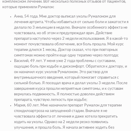
комплексном лечении. Вот несколько полезных отзывов от пациентов,
которые применяли Румалон:
Анна, 54 года. Мне доктор выписал уколы Румалоном для
лечения артрита. Чтобы избавиться от сильно боли и зажатости я
делала по 3 инъекции в неделю. Вначале особенного эффекта не
чувствовала, но об этом и предупреждал врач. Действие
препарата наступило через 2 недели использования. Я в какой-то
момент почувствовала облегчение, вся боль прошла. Мой курс
терапии длился 1 месяц. Доктор сказал, что при повторных
симптомах можно пройти еще одну терапию через полгода;
Василий, 49 лет. У меня уже 2 года проблемы с суставами,
ощущаю боль при ходьбе и дискомфорт. Обратился к доктору, и
он назначил курс уколов Румалоном. Это раствор для
внутримышечного введения, который помогает справиться с
сильной болью. Я посещал врача и делал уколы 3 недели. После
завершения курса прошли неприятные симптомы, и к суставам
вернулась подвижность. Я полностью доволен действием
препарата, чувствую легкость при ходьбе;
Мария, 60 лет. Мне назначили препарат Румалон для терапии
спондилоартроза на запущенной стадии. Вначале я не
чувствовала эффекта от лечения и даже хотела прекратить
ходить на уколы. Однако на 2 недели резко появились
улучшения, и прошла боль. Я начала активнее ходить без