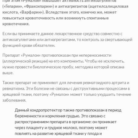
При этом «Румалон» повышает активность антикоагулянтов
(«Гепарин», «Фраксипарин») и антиагрегантов (ацетилсалициловая
кислота, «Варфарин»). Вследствие этого, конечно же, может
повыситься кровоточивость или возникнуть спонтанные
кровотечения.
Если вы принимаете данное лекарственное средство совместно с
антикоагулянтами или антиагрегантами, то контроль за свертывающей
функцией крови обязателен.
Препарат «Румалон» противопоказан при непереносимости
(аллергической реакции) на его компоненты. Чтобы ее исключить,
нужно провести биологическую пробу, методика которой описана
выше.
Также препарат не применяют для лечения ревматоидного артрита и
ревматизма. Эти болезни не связаны с деструктивными процессами в
хрящевой ткани, поэтому «Румалон» может только ухудшить течение
заболевания.
Данный хондропротектор также противопоказан в период
беременности и кормления грудью. Это связано с
распространением препарата в организме: он проникает
через плаценту и грудное молоко, поэтому может
повлиять на развитие хрящевой ткани у плода и