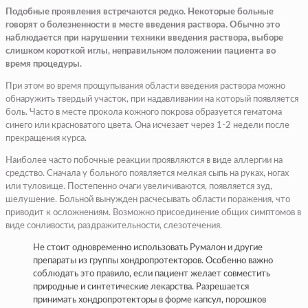
Подобные проявления встречаются редко. Некоторые больные
говорят о болезненности в месте введения раствора. Обычно это
наблюдается при нарушении техники введения раствора, выборе
слишком короткой иглы, неправильном положении пациента во
время процедуры.
При этом во время прощупывания области введения раствора можно
обнаружить твердый участок, при надавливании на который появляется
боль. Часто в месте прокола кожного покрова образуется гематома
синего или красноватого цвета. Она исчезает через 1-2 недели после
прекращения курса.
Наиболее часто побочные реакции проявляются в виде аллергии на
средство. Сначала у больного появляется мелкая сыпь на руках, ногах
или туловище. Постепенно очаги увеличиваются, появляется зуд,
шелушение. Больной вынужден расчесывать области поражения, что
приводит к осложнениям. Возможно присоединение общих симптомов в
виде сонливости, раздражительности, слезотечения.
Не стоит одновременно использовать Румалон и другие
препараты из группы хондропротекторов. Особенно важно
соблюдать это правило, если пациент желает совместить
природные и синтетические лекарства. Разрешается
принимать хондропротекторы в форме капсул, порошков