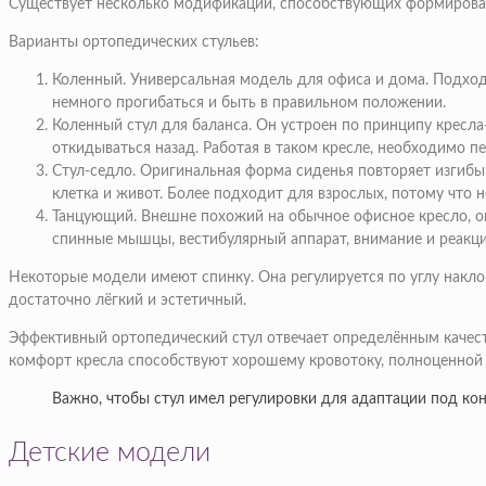
Существует несколько модификаций, способствующих формирова
Варианты ортопедических стульев:
Коленный. Универсальная модель для офиса и дома. Подход
немного прогибаться и быть в правильном положении.
Коленный стул для баланса. Он устроен по принципу кресла
откидываться назад. Работая в таком кресле, необходимо пе
Стул-седло. Оригинальная форма сиденья повторяет изгибы 
клетка и живот. Более подходит для взрослых, потому что 
Танцующий. Внешне похожий на обычное офисное кресло, он
спинные мышцы, вестибулярный аппарат, внимание и реакци
Некоторые модели имеют спинку. Она регулируется по углу наклон
достаточно лёгкий и эстетичный.
Эффективный ортопедический стул отвечает определённым качеств
комфорт кресла способствуют хорошему кровотоку, полноценной 
Важно, чтобы стул имел регулировки для адаптации под кон
Детские модели