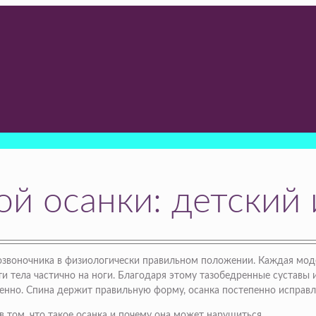
ой осанки: детский
звоночника в физиологически правильном положении. Каждая моде
и тела частично на ноги. Благодаря этому тазобедренные суставы 
ленно. Спина держит правильную форму, осанка постепенно исправл
в том, что такое осанка и почему она может нарушиться.