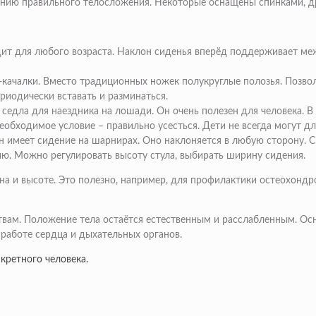
нию правильного телосложения. Некоторые оснащены спинками, д
ит для любого возраста. Наклон сиденья вперёд поддерживает меж
-качалки. Вместо традиционных ножек полукруглые полозья. Позвол
риодически вставать и разминаться.
седла для наездника на лошади. Он очень полезен для человека. В 
необходимое условие – правильно усесться. Дети не всегда могут 
 имеет сидение на шарнирах. Оно наклоняется в любую сторону. Си
ю. Можно регулировать высоту стула, выбирать ширину сидения.
а и высоте. Это полезно, например, для профилактики остеохондроз
ам. Положение тела остаётся естественным и расслабленным. Осно
работе сердца и дыхательных органов.
кретного человека.