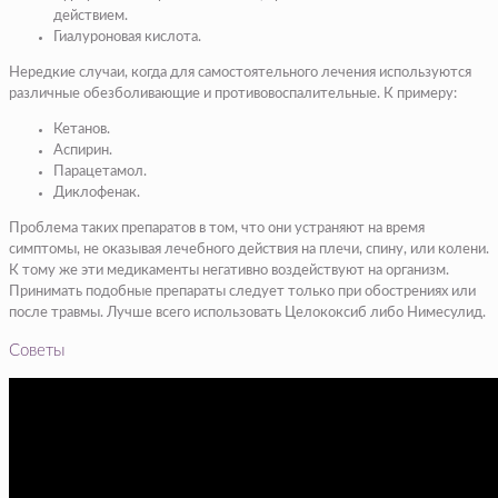
действием.
Гиалуроновая кислота.
Нередкие случаи, когда для самостоятельного лечения используются
различные обезболивающие и противовоспалительные. К примеру:
Кетанов.
Аспирин.
Парацетамол.
Диклофенак.
Проблема таких препаратов в том, что они устраняют на время
симптомы, не оказывая лечебного действия на плечи, спину, или колени.
К тому же эти медикаменты негативно воздействуют на организм.
Принимать подобные препараты следует только при обострениях или
после травмы. Лучше всего использовать Целококсиб либо Нимесулид.
Советы