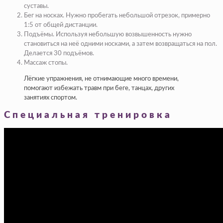
суставы.
Бег на носках. Нужно пробегать небольшой отрезок, примерно
1:5 от общей дистанции.
Подъёмы. Используя небольшую возвышенность нужно
становиться на неё одними носками, а затем возвращаться на пол.
Делается 30 подъёмов.
Массаж стопы.
Лёгкие упражнения, не отнимающие много времени,
помогают избежать травм при беге, танцах, других
занятиях спортом.
Специальная тренировка