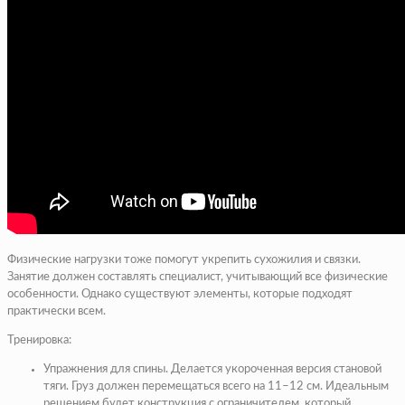
Физические нагрузки тоже помогут укрепить сухожилия и связки.
Занятие должен составлять специалист, учитывающий все физические
особенности. Однако существуют элементы, которые подходят
практически всем.
Тренировка:
Упражнения для спины. Делается укороченная версия становой
тяги. Груз должен перемещаться всего на 11–12 см. Идеальным
решением будет конструкция с ограничителем, который