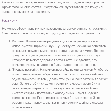
Дело в том, что прогревание шейного отдела – трудное мероприятие.
Кроме того, многие составы могут обжечь чувствительную кожу или
вызвать серьезное раздражение.
Растирки
Не менее эффективными при позвоночных грыжах считаются растирки.
Они разнообразны по составу и структуре. Среди них встречаются:
Кашицы. В качестве ингредиента для таких растирок часто
используется индийский лук. Существуют несколько рецептов,
но самым популярным является кашица из лука и меда. Готовое
средство следует держать в темном прохладном месте, до
которого не могут добраться дети. Растение ядовито, его
применение внутрь должно быть полностью исключено.
Жидкие настойки. Например, настойка из одуванчиков. Чтобы ее
приготовить, нужно собрать несколько килограммов стеблей
одуванчика без цветов. Делать это нужно, пока растения в самом
соку. Затем стебли следует прокрутить через мясорубку и
отжать через марлю сок. К соку добавить такой же объем
чистого спирта и поставить в холодильник. Спустя неделю
средство готово. Его втирают на ночь в больное место. Этот
рецепт может использоваться и при лечении шейного отдела
позвоночника.