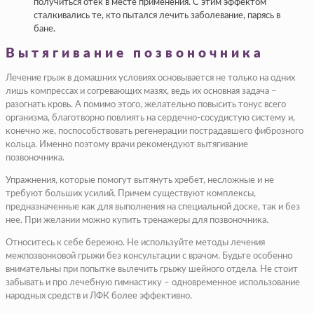
получиться отек в месте применения. С этим эффектом
сталкивались те, кто пытался лечить заболевание, парясь в
бане.
Вытягивание позвоночника
Лечение грыж в домашних условиях основывается не только на одних
лишь компрессах и согревающих мазях, ведь их основная задача –
разогнать кровь. А помимо этого, желательно повысить тонус всего
организма, благотворно повлиять на сердечно-сосудистую систему и,
конечно же, поспособствовать регенерации пострадавшего фиброзного
кольца. Именно поэтому врачи рекомендуют вытягивание
позвоночника.
Упражнения, которые помогут вытянуть хребет, несложные и не
требуют больших усилий. Причем существуют комплексы,
предназначенные как для выполнения на специальной доске, так и без
нее. При желании можно купить тренажеры для позвоночника.
Относитесь к себе бережно. Не используйте методы лечения
межпозвонковой грыжи без консультации с врачом. Будьте особенно
внимательны при попытке вылечить грыжу шейного отдела. Не стоит
забывать и про лечебную гимнастику – одновременное использование
народных средств и ЛФК более эффективно.