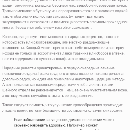
Настойки на водке делаются из сабельника и из сбора, в состав которого
входит земляника, ромашка, бессмертник, зверобой и березовые почки.
Травы помещают в бутылку из непрозрачного стекла и заливают водкой
так, чтобы она их полностью закрыла. Бутылку тщательно
закупоривают и оставляют на полмесяца постоять в темном прохладном
месте. Перед употреблением настойку сцеживают.
Конечно, существует еще множество народных рецептов, в составе
которых есть или разогревающие, или местно-раздражающие
компоненты. Каждый может приготовить себе компресс или растирку
исходя не только из ассортимента лавки травника или сборов в аптеке,
но и из содержимого кухонных шкафчиков и холодильника.
Народные рецепты ориентированы в первую очередь на лечение
поясничного отдела. Грыжа грудного отдела позвоночника встречается
довольно редко, но и для нее приемлемы некоторые щадящие методы.
А вот пользоваться народными средствами чтобы лечить грыжи
шейного отдела не рекомендуется – на шее очень чувствительная кожа,
а потому можно случайно вызывать ее раздражение.
Также следует помнить, что улучшение кровообращения происходит
лишь на время, потому большинство составов используются курсами.
Если заболевание запущенное, домашнее лечение может
серьезно навредить здоровью. Например, может