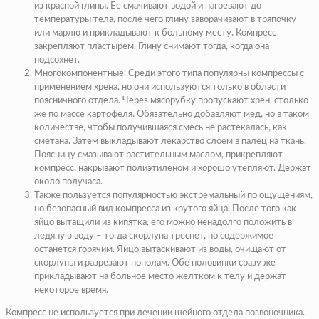
из красной глины. Ее смачивают водой и нагревают до
температуры тела, после чего глину заворачивают в тряпочку
или марлю и прикладывают к больному месту. Компресс
закрепляют пластырем. Глину снимают тогда, когда она
подсохнет.
Многокомпонентные. Среди этого типа популярны компрессы с
применением хрена, но они используются только в области
поясничного отдела. Через мясорубку пропускают хрен, столько
же по массе картофеля. Обязательно добавляют мед, но в таком
количестве, чтобы получившаяся смесь не растекалась, как
сметана. Затем выкладывают лекарство слоем в палец на ткань.
Поясницу смазывают растительным маслом, прикрепляют
компресс, накрывают полиэтиленом и хорошо утепляют. Держат
около получаса.
Также пользуется популярностью экстремальный по ощущениям,
но безопасный вид компресса из крутого яйца. После того как
яйцо вытащили из кипятка, его можно ненадолго положить в
ледяную воду – тогда скорлупа треснет, но содержимое
останется горячим. Яйцо вытаскивают из воды, очищают от
скорлупы и разрезают пополам. Обе половинки сразу же
прикладывают на больное место желтком к телу и держат
некоторое время.
Компресс не используется при лечении шейного отдела позвоночника.