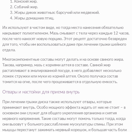
Конский жир.
Собачий жир.
Жиры диких животных: барсучий или медвежий.
Жиры домашних птиц.
Их используют в чистом виде, но тогда место нанесения обязательно
накрывают полиэтиленом. Мазь смывают с тела через каждые 12 часов,
после чего наносят новую порцию. Этот рецепт достаточно безвреден
для того, чтобы им воспользоваться даже при лечении грыжи шейного
отдела.
Многокомпонентные составы могут делать и на основе свиного жира.
Такова, например, мазь с корнями алтея в составе. Свиной жир
растапливают в эмалированной посуде, в него добавляют несколько
ложек стружки или муки из корней алтея. Около получаса состав
томится на огне, после чего процеживается в отдельную емкость.
Отвары и настойки для приема внутрь
При лечении грыжи диска также используют отвары, которые
принимают внутрь. Особо мощного эффекта ждать от них не стоит – в
основном они служат для общего укрепления организма и снятия
нервного напряжения. Такие составы могут помочь только тогда, когда
они вызовут у больного расслабление мускулатуры спины. При этом
мышцы перестанут зажимать нервный корешок, и большая часть боли