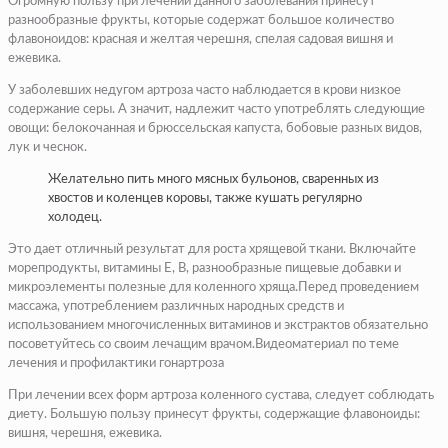
Огромную пользу при лечении данного заболевания принесут
разнообразные фрукты, которые содержат большое количество
флавоноидов: красная и желтая черешня, спелая садовая вишня и
ежевика.
У заболевших недугом артроза часто наблюдается в крови низкое
содержание серы. А значит, надлежит часто употреблять следующие
овощи: белокочанная и брюссельская капуста, бобовые разных видов,
лук и чеснок.
Желательно пить много мясных бульонов, сваренных из
хвостов и коленцев коровы, также кушать регулярно
холодец.
Это дает отличный результат для роста хрящевой ткани. Включайте
морепродукты, витамины Е, В, разнообразные пищевые добавки и
микроэлементы полезные для коленного хряща.Перед проведением
массажа, употреблением различных народных средств и
использованием многочисленных витаминов и экстрактов обязательно
посоветуйтесь со своим лечащим врачом.Видеоматериал по теме
лечения и профилактики гонартроза
При лечении всех форм артроза коленного сустава, следует соблюдать
диету. Большую пользу принесут фрукты, содержащие флавоноиды:
вишня, черешня, ежевика.