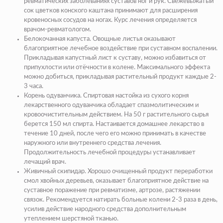
ревматических заболеваниях суставов ног и рук. Свежевыжатый
сок цветков конского каштана принимают для расширения
кровеносных сосудов на ногах. Курс лечения определяется
врачом-ревматологом.
Белокочанная капуста. Овощные листья оказывают
благоприятное лечебное воздействие при суставном воспалении.
Прикладывая капустный лист к суставу, можно избавиться от
припухлости или отёчности в колене. Максимального эффекта
можно добиться, прикладывая растительный продукт каждые 2-
3 часа.
Корень одуванчика. Спиртовая настойка из сухого корня
лекарственного одуванчика обладает спазмолитическим и
кровоочистительным действием. На 50 г растительного сырья
берется 150 мл спирта. Настаивается домашнее лекарство в
течение 10 дней, после чего его можно принимать в качестве
наружного или внутреннего средства лечения.
Продолжительность лечебной процедуры устанавливает
лечащий врач.
Живичный скипидар. Хорошо очищенный продукт переработки
смол хвойных деревьев, оказывает благоприятное действие на
суставное поражение при ревматизме, артрозе, растяжении
связок. Рекомендуется натирать больные колени 2-3 раза в день,
усилив действие народного средства дополнительным
утеплением шерстяной тканью.