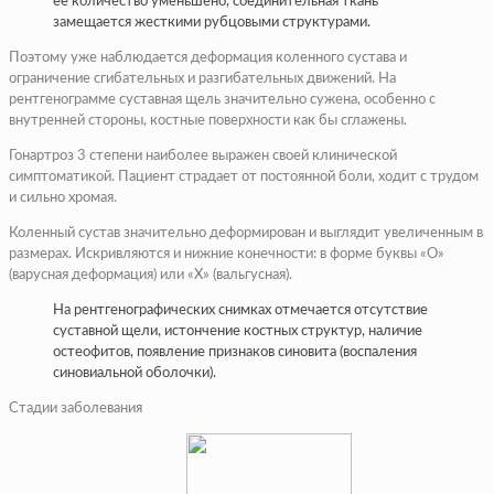
ее количество уменьшено, соединительная ткань
замещается жесткими рубцовыми структурами.
Поэтому уже наблюдается деформация коленного сустава и
ограничение сгибательных и разгибательных движений. На
рентгенограмме суставная щель значительно сужена, особенно с
внутренней стороны, костные поверхности как бы сглажены.
Гонартроз 3 степени наиболее выражен своей клинической
симптоматикой. Пациент страдает от постоянной боли, ходит с трудом
и сильно хромая.
Коленный сустав значительно деформирован и выглядит увеличенным в
размерах. Искривляются и нижние конечности: в форме буквы «О»
(варусная деформация) или «Х» (вальгусная).
На рентгенографических снимках отмечается отсутствие
суставной щели, истончение костных структур, наличие
остеофитов, появление признаков синовита (воспаления
синовиальной оболочки).
Стадии заболевания