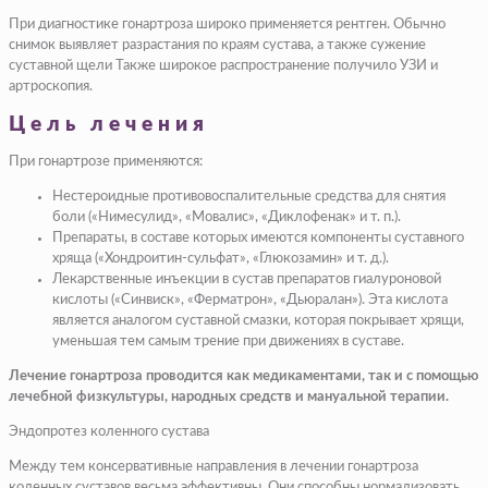
При диагностике гонартроза широко применяется рентген. Обычно
снимок выявляет разрастания по краям сустава, а также сужение
суставной щели Также широкое распространение получило УЗИ и
артроскопия.
Цель лечения
При гонартрозе применяются:
Нестероидные противовоспалительные средства
для снятия
боли («Нимесулид», «Мовалис», «Диклофенак» и т. п.).
Препараты, в составе которых имеются компоненты суставного
хряща
(«Хондроитин-сульфат», «Глюкозамин»
и т. д.).
Лекарственные инъекции в сустав препаратов гиалуроновой
кислоты («Синвиск», «Ферматрон», «Дьюралан»). Эта кислота
является аналогом суставной смазки, которая покрывает хрящи,
уменьшая тем самым трение при движениях в суставе.
Лечение гонартроза проводится как медикаментами, так и с помощью
лечебной физкультуры, народных средств и мануальной терапии.
Эндопротез коленного сустава
Между тем консервативные направления в лечении гонартроза
коленных суставов весьма эффективны. Они способны нормализовать