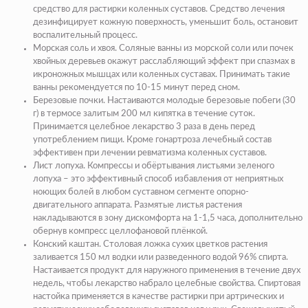
средство для растирки коленных суставов. Средство лечения
дезинфицирует кожную поверхность, уменьшит боль, остановит
воспалительный процесс.
Морская соль и хвоя. Соляные ванны из морской соли или почек
хвойных деревьев окажут расслабляющий эффект при спазмах в
икроножных мышцах или коленных суставах. Принимать такие
ванны рекомендуется по 10-15 минут перед сном.
Березовые почки. Настаиваются молодые березовые побеги (30
г) в термосе залитым 200 мл кипятка в течение суток.
Принимается целебное лекарство 3 раза в день перед
употреблением пищи. Кроме гонартроза лечебный состав
эффективен при лечении ревматизма коленных суставов.
Лист лопуха. Компрессы и обёртывания листьями зеленого
лопуха – это эффективный способ избавления от неприятных
ноющих болей в любом суставном сегменте опорно-
двигательного аппарата. Размятые листья растения
накладываются в зону дискомфорта на 1-1,5 часа, дополнительно
обернув компресс целлофановой плёнкой.
Конский каштан. Столовая ложка сухих цветков растения
заливается 150 мл водки или разведенного водой 96% спирта.
Настаивается продукт для наружного применения в течение двух
недель, чтобы лекарство набрало целебные свойства. Спиртовая
настойка применяется в качестве растирки при артрических и