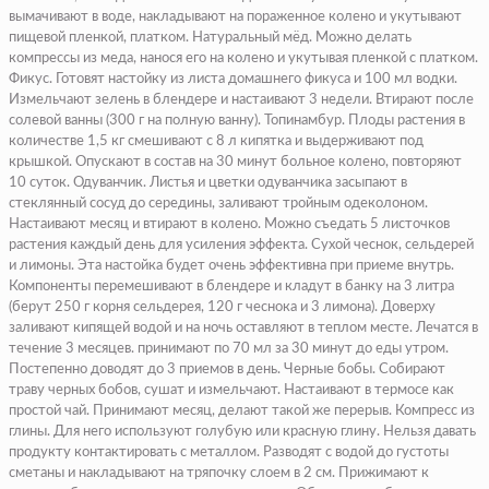
вымачивают в воде, накладывают на пораженное колено и укутывают
пищевой пленкой, платком. Натуральный мёд. Можно делать
компрессы из меда, нанося его на колено и укутывая пленкой с платком.
Фикус. Готовят настойку из листа домашнего фикуса и 100 мл водки.
Измельчают зелень в блендере и настаивают 3 недели. Втирают после
солевой ванны (300 г на полную ванну). Топинамбур. Плоды растения в
количестве 1,5 кг смешивают с 8 л кипятка и выдерживают под
крышкой. Опускают в состав на 30 минут больное колено, повторяют
10 суток. Одуванчик. Листья и цветки одуванчика засыпают в
стеклянный сосуд до середины, заливают тройным одеколоном.
Настаивают месяц и втирают в колено. Можно съедать 5 листочков
растения каждый день для усиления эффекта. Сухой чеснок, сельдерей
и лимоны. Эта настойка будет очень эффективна при приеме внутрь.
Компоненты перемешивают в блендере и кладут в банку на 3 литра
(берут 250 г корня сельдерея, 120 г чеснока и 3 лимона). Доверху
заливают кипящей водой и на ночь оставляют в теплом месте. Лечатся в
течение 3 месяцев. принимают по 70 мл за 30 минут до еды утром.
Постепенно доводят до 3 приемов в день. Черные бобы. Собирают
траву черных бобов, сушат и измельчают. Настаивают в термосе как
простой чай. Принимают месяц, делают такой же перерыв. Компресс из
глины. Для него используют голубую или красную глину. Нельзя давать
продукту контактировать с металлом. Разводят с водой до густоты
сметаны и накладывают на тряпочку слоем в 2 см. Прижимают к