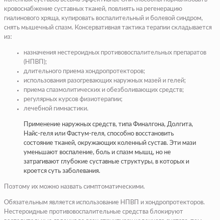
кровоснабжение суставных тканей, повлиять на регенерацию
гиалинового хряща, купировать воспалительный и болевой синдром,
снять мышечный спазм. Консервативная тактика терапии складывается
из:
назначения нестероидных противовоспалительных препаратов
(НПВП);
длительного приема хондропротекторов;
использования разогревающих наружных мазей и гелей;
приема спазмолитических и обезболивающих средств;
регулярных курсов физиотерапии;
лечебной гимнастики.
Применение наружных средств, типа Финалгона, Долгита,
Найс-геля или Фастум-геля, способно восстановить
состояние тканей, окружающих коленный сустав. Эти мази
уменьшают воспаление, боль и спазм мышц, но не
затрагивают глубокие суставные структуры, в которых и
кроется суть заболевания.
Поэтому их можно назвать симптоматическими.
Обязательным является использование НПВП и хондропротекторов.
Нестероидные противовоспалительные средства блокируют