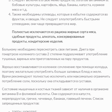
Следует включить в свое меню продукты, богатые витамином B:
бобовые культуры, картофель, яйца, бананы, капуста, куриное
мясо и т.д.
Также необходимы углеводы, которые в избытке содержатся во
фруктах, и овощах. Не следует злоупотреблять быстрыми
углеводами, они чаще превращаются в жир.
Полностью исключаются из рациона жирные сорта мяса,
сдобные продукты, алкоголь, консервированные
продукты, кондитерские изделия.
Больному необходимо пересмотреть свое питание. Диета при
гонартрозе коленного сустава 2 степени подразумевает употребление
тушеных, вареных или приготовленных на пару продуктов.
Хорошо восстанавливается коленное сочленение при помощи холодца,
поэтому желательно употреблять больше заливных блюд и желе.
Врачи рекомендуют полностью исключить или максимально ограничить
потребление соли, поскольку она откладывается в суставах.
Состояние мышечных и костных тканей зависит от наличия в организме
витамина В и фолиевой кислоты. Они содержатся в капусте,
морепродуктах, гречке, чечевице, бананах, говяжьей печени. Список
запрещенных продуктов:
торты, шоколад;