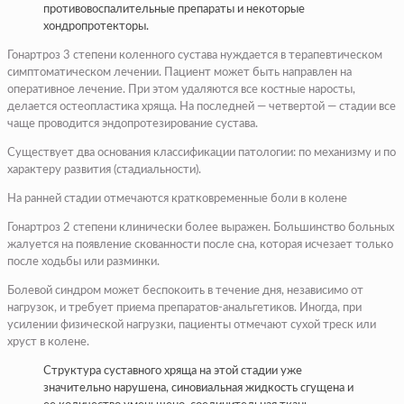
противовоспалительные препараты и некоторые
хондропротекторы.
Гонартроз 3 степени коленного сустава нуждается в терапевтическом
симптоматическом лечении. Пациент может быть направлен на
оперативное лечение. При этом удаляются все костные наросты,
делается остеопластика хряща. На последней — четвертой — стадии все
чаще проводится эндопротезирование сустава.
Существует два основания классификации патологии: по механизму и по
характеру развития (стадиальности).
На ранней стадии отмечаются кратковременные боли в колене
Гонартроз 2 степени клинически более выражен. Большинство больных
жалуется на появление скованности после сна, которая исчезает только
после ходьбы или разминки.
Болевой синдром может беспокоить в течение дня, независимо от
нагрузок, и требует приема препаратов-анальгетиков. Иногда, при
усилении физической нагрузки, пациенты отмечают сухой треск или
хруст в колене.
Структура суставного хряща на этой стадии уже
значительно нарушена, синовиальная жидкость сгущена и