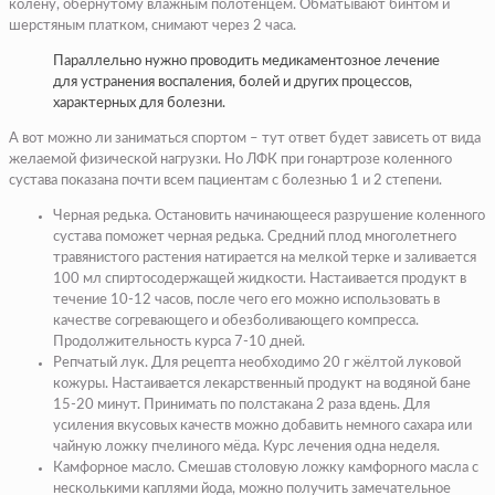
колену, обернутому влажным полотенцем. Обматывают бинтом и
шерстяным платком, снимают через 2 часа.
Параллельно нужно проводить медикаментозное лечение
для устранения воспаления, болей и других процессов,
характерных для болезни.
А вот можно ли заниматься спортом – тут ответ будет зависеть от вида
желаемой физической нагрузки. Но ЛФК при гонартрозе коленного
сустава показана почти всем пациентам с болезнью 1 и 2 степени.
Черная редька. Остановить начинающееся разрушение коленного
сустава поможет черная редька. Средний плод многолетнего
травянистого растения натирается на мелкой терке и заливается
100 мл спиртосодержащей жидкости. Настаивается продукт в
течение 10-12 часов, после чего его можно использовать в
качестве согревающего и обезболивающего компресса.
Продолжительность курса 7-10 дней.
Репчатый лук. Для рецепта необходимо 20 г жёлтой луковой
кожуры. Настаивается лекарственный продукт на водяной бане
15-20 минут. Принимать по полстакана 2 раза вдень. Для
усиления вкусовых качеств можно добавить немного сахара или
чайную ложку пчелиного мёда. Курс лечения одна неделя.
Камфорное масло. Смешав столовую ложку камфорного масла с
несколькими каплями йода, можно получить замечательное