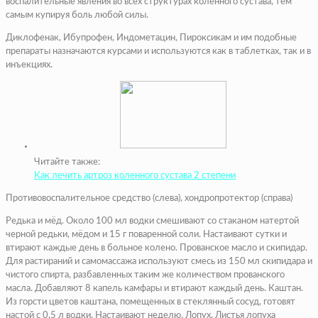
воспалительные явления во всех структурах коленного сустава, тем
самым купируя боль любой силы.
Диклофенак, Ибупрофен, Индометацин, Пироксикам и им подобные
препараты назначаются курсами и используются как в таблетках, так и в
инъекциях.
Читайте также:
Как лечить артроз коленного сустава 2 степени
Противовоспалительное средство (слева), хондропротектор (справа)
Редька и мёд. Около 100 мл водки смешивают со стаканом натертой
черной редьки, мёдом и 15 г поваренной соли. Настаивают сутки и
втирают каждые день в больное колено. Прованское масло и скипидар.
Для растираний и самомассажа используют смесь из 150 мл скипидара и
чистого спирта, разбавленных таким же количеством прованского
масла. Добавляют 8 капель камфары и втирают каждый день. Каштан.
Из горсти цветов каштана, помещенных в стеклянный сосуд, готовят
настой с 0,5 л водки. Настаивают неделю. Лопух. Листья лопуха