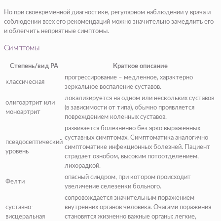
Но при своевременной диагностике, регулярном наблюдении у врача и
соблюдении всех его рекомендаций можно значительно замедлить его
и облегчить неприятные симптомы.
Симптомы
Степень/вид РА
Краткое описание
прогрессирование – медленное, характерно
классическая
зеркальное воспаление суставов.
локализируется на одном или нескольких суставов
олигоартрит или
(в зависимости от типа), обычно проявляется
моноартрит
повреждением коленных суставов.
развивается болезненно без ярко выраженных
суставных симптомах. Симптоматика аналогично
псевдосептический
симптоматике инфекционных болезней. Пациент
уровень
страдает ознобом, высоким потоотделением,
лихорадкой.
опасный синдром, при котором происходит
Фелти
увеличение селезенки больного.
сопровождается значительным поражением
суставно-
внутренних органов человека. Очагами поражения
висцеральная
становятся жизненно важные органы: легкие,