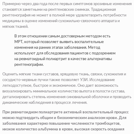
Примерно через два года после первых симптомов эрозивные изменения
становятся заметными на рентгеновских снимках. Традиционная
рентгенография не может в полной мере удовлетворить потребности
медицины в оценке изменений сухожильно-связочного аппарата и
мягких тканей.
В этом отношении самым достоверным методом есть
МРТ, который позволяет выявить воспалительные
изменения на ранних этапах заболевания. Метод
используют для обследования пациентов с подозрением
на ревматоидный полиартрит в качестве альтернативы
рентгенографии.
Оценить мягкие ткани суставов, хрящевую ткань, связки, сухожилия и
сосудисто-нервные пучки также позволяет УЗИ. Исследование
легкодоступное, быстрое и экономичное. Оно дает возможность
визуализировать минимальное количество выпота в полости сустава,
детализировать степень изменения синовиальной оболочки и проводить
динамические наблюдения в процессе лечения.
При ревматоидном полиартрите активный воспалительный процесс
можно подтвердить общим и биохимическим анализом крови. Для
заболевания характерно повышение численности тромбоцитов,
низкое количество альбумина в крови, высокая скорость оседания