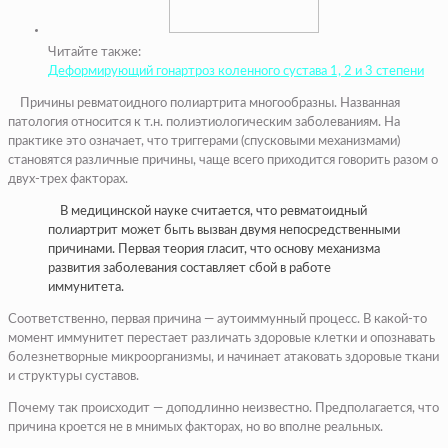
Читайте также:
Деформирующий гонартроз коленного сустава 1, 2 и 3 степени
Причины ревматоидного полиартрита многообразны. Названная
патология относится к т.н. полиэтиологическим заболеваниям. На
практике это означает, что триггерами (спусковыми механизмами)
становятся различные причины, чаще всего приходится говорить разом о
двух-трех факторах.
В медицинской науке считается, что ревматоидный
полиартрит может быть вызван двумя непосредственными
причинами. Первая теория гласит, что основу механизма
развития заболевания составляет сбой в работе
иммунитета.
Соответственно, первая причина — аутоиммунный процесс. В какой-то
момент иммунитет перестает различать здоровые клетки и опознавать
болезнетворные микроорганизмы, и начинает атаковать здоровые ткани
и структуры суставов.
Почему так происходит — доподлинно неизвестно. Предполагается, что
причина кроется не в мнимых факторах, но во вполне реальных.