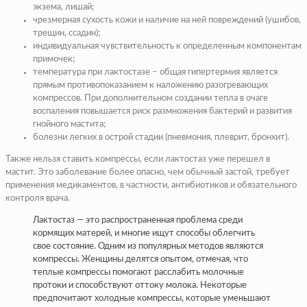
экзема, лишай;
чрезмерная сухость кожи и наличие на ней повреждений (ушибов,
трещин, ссадин);
индивидуальная чувствительность к определенным компонентам
примочек;
температура при лактостазе – общая гипертермия является
прямым противопоказанием к наложению разогревающих
компрессов. При дополнительном создании тепла в очаге
воспаления повышается риск размножения бактерий и развития
гнойного мастита;
болезни легких в острой стадии (пневмония, плеврит, бронхит).
Также нельзя ставить компрессы, если лактостаз уже перешел в
мастит. Это заболевание более опасно, чем обычный застой, требует
применения медикаментов, в частности, антибиотиков и обязательного
контроля врача.
Лактостаз — это распространенная проблема среди
кормящих матерей, и многие ищут способы облегчить
свое состояние. Одним из популярных методов являются
компрессы. Женщины делятся опытом, отмечая, что
теплые компрессы помогают расслабить молочные
протоки и способствуют оттоку молока. Некоторые
предпочитают холодные компрессы, которые уменьшают