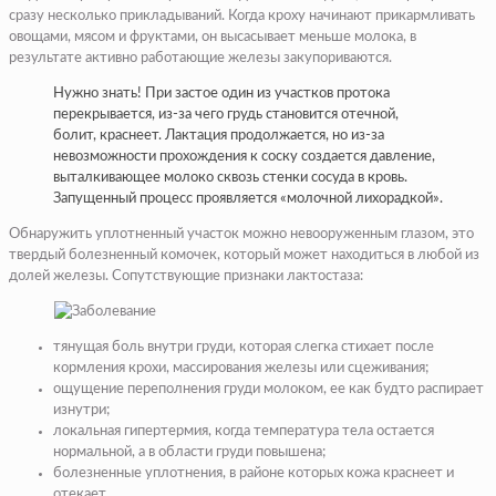
сразу несколько прикладываний. Когда кроху начинают прикармливать
овощами, мясом и фруктами, он высасывает меньше молока, в
результате активно работающие железы закупориваются.
Нужно знать! При застое один из участков протока
перекрывается, из-за чего грудь становится отечной,
болит, краснеет. Лактация продолжается, но из-за
невозможности прохождения к соску создается давление,
выталкивающее молоко сквозь стенки сосуда в кровь.
Запущенный процесс проявляется «молочной лихорадкой».
Обнаружить уплотненный участок можно невооруженным глазом, это
твердый болезненный комочек, который может находиться в любой из
долей железы. Сопутствующие признаки лактостаза:
тянущая боль внутри груди, которая слегка стихает после
кормления крохи, массирования железы или сцеживания;
ощущение переполнения груди молоком, ее как будто распирает
изнутри;
локальная гипертермия, когда температура тела остается
нормальной, а в области груди повышена;
болезненные уплотнения, в районе которых кожа краснеет и
отекает.