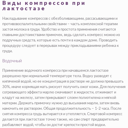
Виды компрессов при
лактостазе
Накладывание компрессов с обезболивающими, рассасывающими и
противовоспалительными свойствами – часть комплексной терапии
застоя молока в груди. Удобство и простота применения считаются
главными достоинствами примочек, ведь сделать компресс можно из
подручных средств, которые есть почти в каждом доме. Проводить
процедуру следует в перерывах между прикладываниями ребенка к
груди.
Водочный
Применение водочного компресса при начавшемся лактостазе
разрешено при нормальной температуре тела. Водку разводят с
кипяченой водой, но ее концентрация в растворе не должна превышать
30%, иначе кормящая мать рискует получить ожог кожи. Для получения
согревающего эффекта марлю смачивают в жидкости, отжимают и
кладут на железу, затем прикрывают слоем полиэтилена и мягкой
материи. Держать примочку нужно до высыхания марли, затем вновь
намочить ее раствором. Общая продолжительность – 1-2 часа. После
снятия компресса грудь вытирается и утепляется. Спиртовой компресс
делается при лактостазе точно также, но сам спирт предварительно
разбавляют водой, чтобы он достиг крепости простой водки.