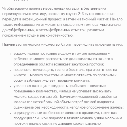
Чтобы вовремя принять меры, нельзя оставлять без внимания
первичную симптоматику, поскольку спустя 2-3 суток воспаление
перейдет в инфекционный процесс, а затем и в гнойный мастит. Начало
такого инфицирования отмечается повышением температуры сначала
до субфебрильных, а затем фебрильных отметок, разлитым
покраснением груди и резкой отечностью.
Причин застоя молока множество. Стоит перечислить основные из них:
вскармливание постоянно в одном и том же положении –
ребенок не может рассосать все доли железы, из-за чего в
определенной области возникает закупорка протока;
ношение стягивающего, тесного бюстгальтера и сон в позе на
животе – молоко при этом не может оттекать по протокам к
соску и забивает железу твердыми комками;
усиленная лактация – жидкость прибывает в железы в
повышенных количествах, малыш не успевает высасывать
молоко, создается застой. Причинами ускоренной выработки
молока являются большой объем потребляемой жидкости,
сцеживание без необходимости, неполное опорожнение железы;
индивидуальные особенности женского организма, такие как
продукция слишком жирного и вязкого молока, узкие молочные
протоки, впалые соски, не дающие крохе правильно