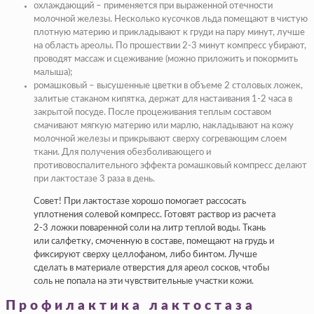
охлаждающий – применяется при выраженной отечности
молочной железы. Несколько кусочков льда помещают в чистую
плотную материю и прикладывают к груди на пару минут, лучше
на область ареолы. По прошествии 2-3 минут компресс убирают,
проводят массаж и сцеживание (можно приложить и покормить
малыша);
ромашковый – высушенные цветки в объеме 2 столовых ложек,
залитые стаканом кипятка, держат для настаивания 1-2 часа в
закрытой посуде. После процеживания теплым составом
смачивают мягкую материю или марлю, накладывают на кожу
молочной железы и прикрывают сверху согревающим слоем
ткани. Для получения обезболивающего и
противовоспалительного эффекта ромашковый компресс делают
при лактостазе 3 раза в день.
Совет! При лактостазе хорошо помогает рассосать
уплотнения солевой компресс. Готовят раствор из расчета
2-3 ложки поваренной соли на литр теплой воды. Ткань
или салфетку, смоченную в составе, помещают на грудь и
фиксируют сверху целлофаном, либо бинтом. Лучше
сделать в материале отверстия для ареол сосков, чтобы
соль не попала на эти чувствительные участки кожи.
Профилактика лактостаза