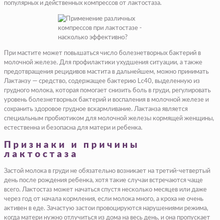
популярных и действенных компрессов от лактостаза.
При мастите может повышаться число болезнетворных бактерий в
молочной железе. Для профилактики ухудшения ситуации, а также
предотвращения рецидивов мастита в дальнейшем, можно принимать
Лактанзу — средство, содержащее бактерию Lc40, выделенную из
грудного молока, которая помогает снизить боль в груди, регулировать
уровень болезнетворных бактерий и воспаления в молочной железе и
сохранить здоровое грудное вскармливание. Лактанза является
специальным пробиотиком для молочной железы кормящей женщины,
естественна и безопасна для матери и ребенка.
Признаки и причины
лактостаза
Застой молока в груди не обязательно возникает на третий-четвертый
день после рождения ребенка, хотя такие случаи встречаются чаще
всего. Лактостаз может начаться спустя несколько месяцев или даже
через год от начала кормления, если молока много, а кроха не очень
активен в еде. Зачастую застои провоцируются нарушениями режима,
когда матери нужно отлучиться из дома на весь день, и она пропускает