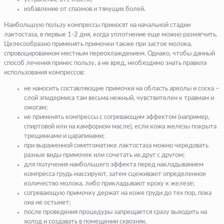
избавление от спазмов и тянущих болей.
Наибольшую пользу компрессы приносят на начальной стадии
лактостаза, в первые 1-2 дня, когда уплотнение еще можно размягчить.
Целесообразно применять примочки также при застое молока,
спровоцированном местным переохлаждением. Однако, чтобы данный
способ лечения принес пользу, а не вред, необходимо знать правила
использования компрессов:
не наносить составляющие примочки на область ареолы и соска –
слой эпидермиса там весьма нежный, чувствителен к травмам и
ожогам;
не применять компрессы с согревающим эффектом (например,
спиртовой или на камфорном масле), если кожа железы покрыта
трещинками и царапинами;
при выраженной симптоматике лактостаза можно чередовать
разные виды примочек или сочетать их друг с другом;
для получения наибольшего эффекта перед накладыванием
компресса грудь массируют, затем сцеживают определенное
количество молока, либо прикладывают кроху к железе;
согревающую примочку держат на коже груди до тех пор, пока
она не остынет;
после проведения процедуры запрещается сразу выходить на
холод и создавать в помещении сквозняк.