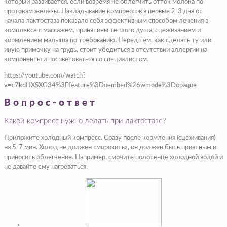
который развивается, если вовремя не облегчить отток молока по
протокам железы. Накладывание компрессов в первые 2-3 дня от
начала лактостаза показало себя эффективным способом лечения в
комплексе с массажем, принятием теплого душа, сцеживанием и
кормлением малыша по требованию. Перед тем, как сделать ту или
иную примочку на грудь, стоит убедиться в отсутствии аллергии на
компоненты и посоветоваться со специалистом.
https://youtube.com/watch?
v=c7kdHXSXG34%3Ffeature%3Doembed%26wmode%3Dopaque
Вопрос-ответ
Какой компресс нужно делать при лактостазе?
Приложите холодный компресс. Сразу после кормления (сцеживания)
на 5-7 мин. Холод не должен «морозить», он должен быть приятным и
приносить облегчение. Например, смочите полотенце холодной водой и
не давайте ему нагреваться.