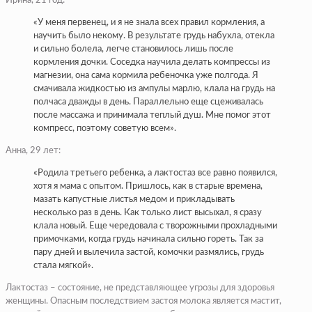
Ирина, 21 год:
«У меня первенец, и я не знала всех правил кормления, а
научить было некому. В результате грудь набухла, отекла
и сильно болела, легче становилось лишь после
кормления дочки. Соседка научила делать компрессы из
магнезии, она сама кормила ребеночка уже полгода. Я
смачивала жидкостью из ампулы марлю, клала на грудь на
полчаса дважды в день. Параллельно еще сцеживалась
после массажа и принимала теплый душ. Мне помог этот
компресс, поэтому советую всем».
Анна, 29 лет:
«Родила третьего ребенка, а лактостаз все равно появился,
хотя я мама с опытом. Пришлось, как в старые времена,
мазать капустные листья медом и прикладывать
несколько раз в день. Как только лист высыхал, я сразу
клала новый. Еще чередовала с творожными прохладными
примочками, когда грудь начинала сильно гореть. Так за
пару дней и вылечила застой, комочки размялись, грудь
стала мягкой».
Лактостаз – состояние, не представляющее угрозы для здоровья
женщины. Опасным последствием застоя молока является мастит,