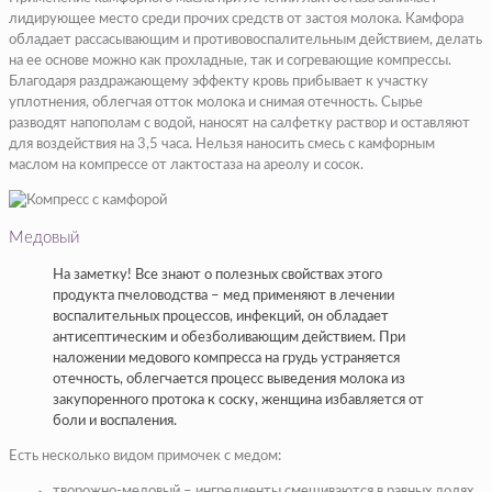
лидирующее место среди прочих средств от застоя молока. Камфора
обладает рассасывающим и противовоспалительным действием, делать
на ее основе можно как прохладные, так и согревающие компрессы.
Благодаря раздражающему эффекту кровь прибывает к участку
уплотнения, облегчая отток молока и снимая отечность. Сырье
разводят напополам с водой, наносят на салфетку раствор и оставляют
для воздействия на 3,5 часа. Нельзя наносить смесь с камфорным
маслом на компрессе от лактостаза на ареолу и сосок.
Медовый
На заметку! Все знают о полезных свойствах этого
продукта пчеловодства – мед применяют в лечении
воспалительных процессов, инфекций, он обладает
антисептическим и обезболивающим действием. При
наложении медового компресса на грудь устраняется
отечность, облегчается процесс выведения молока из
закупоренного протока к соску, женщина избавляется от
боли и воспаления.
Есть несколько видом примочек с медом:
творожно-медовый – ингредиенты смешиваются в равных долях,