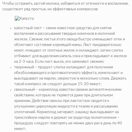
Чтобы устранить застой молока, избавиться от отечности и воспаления,
существует ряд простых, но эффективных компрессов:
капустный лист – самое известное средство для снятия
воспаления и рассасывания твердых комочков в молочной
железе. Свежие листья этого овоща быстро уменьшают отек и
облегчают состояние кормящей мамы. Лист предварительно
моют, очищают от плотных жилок и охлаждают, затем слегка
отбивают для выделения капель сока и прикладывают к железе
на 2-3 часа. Если лист высох, его заменяют свежим;
творожный – продукт слегка охлаждают для получения
обезболивающего и противоотечного эффекта, измельчают и
выкладывают на марлю, свернутую в несколько слоев. Держать
такой компресс не следует дольше 15-20 минут;
свекольный – корнеплод известен своими антисептическими
свойствами, которые не теряются даже при длительном
хранении. Действие свеклы при лактостазе сводится к
улучшению циркуляции жидкости в тканях и рассасыванию
уплотнений. Корнеплод натирают, кашицу выкладывают на
трехслойную марлю и держат на груди под полиэтиленом –
процедуру следует повторять не менее двух раз в день по 40
минут;