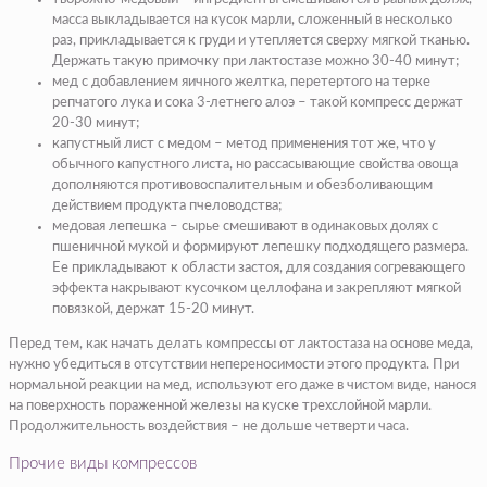
масса выкладывается на кусок марли, сложенный в несколько
раз, прикладывается к груди и утепляется сверху мягкой тканью.
Держать такую примочку при лактостазе можно 30-40 минут;
мед с добавлением яичного желтка, перетертого на терке
репчатого лука и сока 3-летнего алоэ – такой компресс держат
20-30 минут;
капустный лист с медом – метод применения тот же, что у
обычного капустного листа, но рассасывающие свойства овоща
дополняются противовоспалительным и обезболивающим
действием продукта пчеловодства;
медовая лепешка – сырье смешивают в одинаковых долях с
пшеничной мукой и формируют лепешку подходящего размера.
Ее прикладывают к области застоя, для создания согревающего
эффекта накрывают кусочком целлофана и закрепляют мягкой
повязкой, держат 15-20 минут.
Перед тем, как начать делать компрессы от лактостаза на основе меда,
нужно убедиться в отсутствии непереносимости этого продукта. При
нормальной реакции на мед, используют его даже в чистом виде, нанося
на поверхность пораженной железы на куске трехслойной марли.
Продолжительность воздействия – не дольше четверти часа.
Прочие виды компрессов