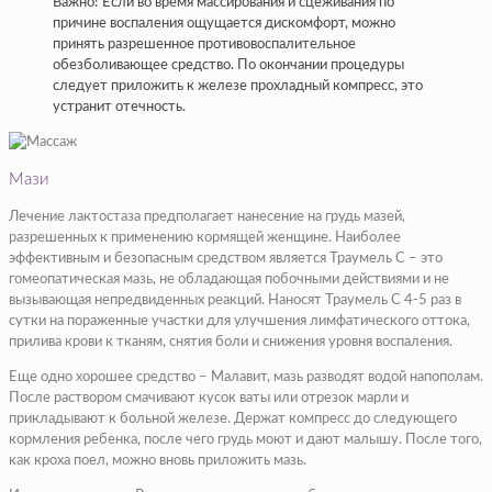
Важно! Если во время массирования и сцеживания по
причине воспаления ощущается дискомфорт, можно
принять разрешенное противовоспалительное
обезболивающее средство. По окончании процедуры
следует приложить к железе прохладный компресс, это
устранит отечность.
Мази
Лечение лактостаза предполагает нанесение на грудь мазей,
разрешенных к применению кормящей женщине. Наиболее
эффективным и безопасным средством является Траумель С – это
гомеопатическая мазь, не обладающая побочными действиями и не
вызывающая непредвиденных реакций. Наносят Траумель С 4-5 раз в
сутки на пораженные участки для улучшения лимфатического оттока,
прилива крови к тканям, снятия боли и снижения уровня воспаления.
Еще одно хорошее средство – Малавит, мазь разводят водой напополам.
После раствором смачивают кусок ваты или отрезок марли и
прикладывают к больной железе. Держат компресс до следующего
кормления ребенка, после чего грудь моют и дают малышу. После того,
как кроха поел, можно вновь приложить мазь.