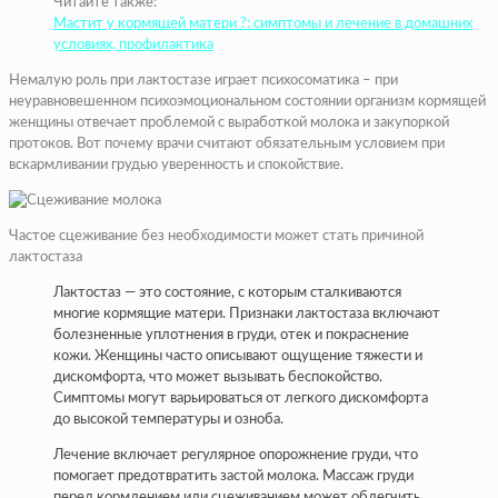
Читайте также:
Мастит у кормящей матери ?: симптомы и лечение в домашних
условиях, профилактика
Немалую роль при лактостазе играет психосоматика – при
неуравновешенном психоэмоциональном состоянии организм кормящей
женщины отвечает проблемой с выработкой молока и закупоркой
протоков. Вот почему врачи считают обязательным условием при
вскармливании грудью уверенность и спокойствие.
Частое сцеживание без необходимости может стать причиной
лактостаза
Лактостаз — это состояние, с которым сталкиваются
многие кормящие матери. Признаки лактостаза включают
болезненные уплотнения в груди, отек и покраснение
кожи. Женщины часто описывают ощущение тяжести и
дискомфорта, что может вызывать беспокойство.
Симптомы могут варьироваться от легкого дискомфорта
до высокой температуры и озноба.
Лечение включает регулярное опорожнение груди, что
помогает предотвратить застой молока. Массаж груди
перед кормлением или сцеживанием может облегчить