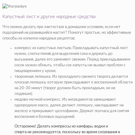
Капустный лист и другие народные средства
Что можно делать при лактостазе в домашних условиях, если нет
подозрений на развившийся мастит? Помогут простые, но эффективные
способы из копилки народных рецептов:
компресс из капустных листьев. Прикладывать капустный лист
нужно, слегка помяв для выделения сока и держать до
высыхания, далее его заменяют свежим. Перед прикладыванием
сосок нужно обмыть, чтобы сок капусты не вызвал проблем с
пищеварением у крохи;
творожная лепешка. Из прохладного свежего творога делается
плоская лепешка, которую прикладывают к воспаленной области
на 20-30 минут (творог должен быть прохладным, но не
ледяным);
медово-мучной компресс. Из ингредиентов замешивают
однородную массу, далее делают лепешку, накладывают на
железу и прикрывают целлофаном. Держат полчаса для снятия
воспаления и болевых ощущений.
Осторожно! Делать компрессы из камфары, водки и
спирта не рекомендуется, поскольку во время согревания в