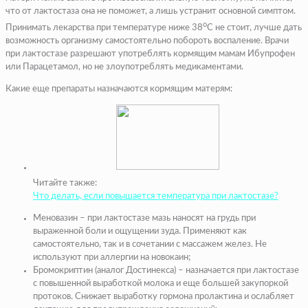
что от лактостаза она не поможет, а лишь устранит основной симптом.
о
Принимать лекарства при температуре ниже 38
С не стоит, лучше дать
возможность организму самостоятельно побороть воспаление. Врачи
при лактостазе разрешают употреблять кормящим мамам Ибупрофен
или Парацетамол, но не злоупотреблять медикаментами.
Какие еще препараты назначаются кормящим матерям:
Читайте также:
Что делать, если повышается температура при лактостазе?
Меновазин – при лактостазе мазь наносят на грудь при
выраженной боли и ощущении зуда. Применяют как
самостоятельно, так и в сочетании с массажем желез. Не
используют при аллергии на новокаин;
Бромокриптин (аналог Достинекса) – назначается при лактостазе
с повышенной выработкой молока и еще большей закупоркой
протоков. Снижает выработку гормона пролактина и ослабляет