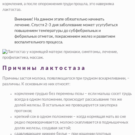
кормления, а после опорожнения груди прошла, это наверняка
лактостаз.
Внимание! На данном этапе обязательно начинать
лечение. Спустя 2-3 дня заболевание может усугубиться
повышением температуры до субфебрильных и
фебрильных отметок, покраснением желез и развитием
воспалительного процесса.
Причины лактостаза
Причины застоя молока, появляющегося при грудном вскармливании, –
различны. К основным из них относят:
кормление грудью без перемены позы – если малыш сосет грудь
всегда в одном положении, происходит рассасывание тех же
долей железы. В остальных же провоцируется закупорка
протоков;
крепкий сон в одном положении – когда кормящая мать во сне
редко переворачивается, молоко скапливается в подмышечных
долях железы, создавая застой;
сдавливающее нижнее белье – при ношении плотных