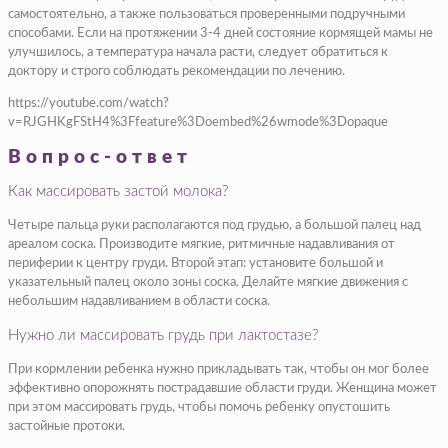
самостоятельно, а также пользоваться проверенными подручными
способами. Если на протяжении 3-4 дней состояние кормящей мамы не
улучшилось, а температура начала расти, следует обратиться к
доктору и строго соблюдать рекомендации по лечению.
https://youtube.com/watch?
v=RJGHKgFStH4%3Ffeature%3Doembed%26wmode%3Dopaque
Вопрос-ответ
Как массировать застой молока?
Четыре пальца руки располагаются под грудью, а большой палец над
ареалом соска. Производите мягкие, ритмичные надавливания от
периферии к центру груди. Второй этап: установите большой и
указательный палец около зоны соска. Делайте мягкие движения с
небольшим надавливанием в области соска.
Нужно ли массировать грудь при лактостазе?
При кормлении ребенка нужно прикладывать так, чтобы он мог более
эффективно опорожнять пострадавшие области груди. Женщина может
при этом массировать грудь, чтобы помочь ребенку опустошить
застойные протоки.