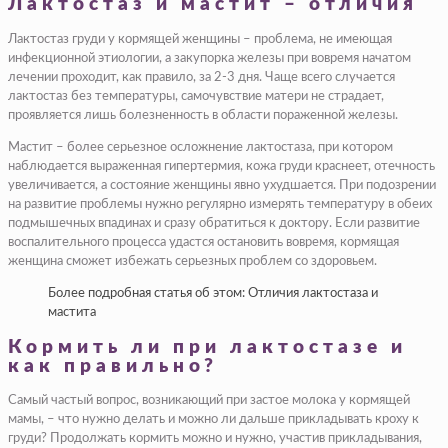
Лактостаз и мастит – отличия
Лактостаз груди у кормящей женщины – проблема, не имеющая
инфекционной этиологии, а закупорка железы при вовремя начатом
лечении проходит, как правило, за 2-3 дня. Чаще всего случается
лактостаз без температуры, самочувствие матери не страдает,
проявляется лишь болезненность в области пораженной железы.
Мастит – более серьезное осложнение лактостаза, при котором
наблюдается выраженная гипертермия, кожа груди краснеет, отечность
увеличивается, а состояние женщины явно ухудшается. При подозрении
на развитие проблемы нужно регулярно измерять температуру в обеих
подмышечных впадинах и сразу обратиться к доктору. Если развитие
воспалительного процесса удастся остановить вовремя, кормящая
женщина сможет избежать серьезных проблем со здоровьем.
Более подробная статья об этом: Отличия лактостаза и
мастита
Кормить ли при лактостазе и
как правильно?
Самый частый вопрос, возникающий при застое молока у кормящей
мамы, – что нужно делать и можно ли дальше прикладывать кроху к
груди? Продолжать кормить можно и нужно, участив прикладывания,