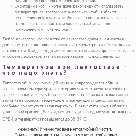
лактацию для предупреждения осложнений;
Окситоцин в нос – многие врачи рекомендуют использовать
препарат при лактостазе интраназально, чтобы избежать
повышения тонуса матки, особенно женщинам после кесарева.
Гормон позволяет протокам желез расслабиться для
полноценного оттока молока.
Любое лекарственное средство от лактостаза должно назначаться
доктором, особенно такие препараты как Бромокриптин, Окситоцин и
антибиотики. Каждый медикамент имеет свой список противопоказаний
и побочных эффектов, знать о которых может только специалист.
Температура при лактостазе –
что надо знать?
Лактостаз обычно у кормящей мамы не сопровождается общим
повышением температуры, гипертермия может отмечаться локально,
на пораженных участках. Многие женщины не обращают внимания на
застойные процессы, в надежде, что все наладится самостоятельно,
особенно при отсутствии температуры. В результате кожа в области
уплотнений краснеет, боль отдает из груди в соседние участки, как при
о
ОРВИ, а температура повышается до 38-39
С.
Нужно знать! Именно так начинается гнойный мастит.
Самолечением при этом заниматься опасно, необходимо