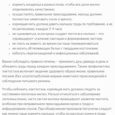
кормить младенца в разных позах, чтобы все доли желез
опорожнялись качественно;
осуществлять правильное прикладывание, малыш должен
полностью захватывать сосок и ареолу;
кормящая мать должна давать малышу грудь по требованию, а не
по расписанию, каждые 3-4 часа;
не сцеживаться, если кроха съедает почти все молоко – это
спровоцирует усиление лактации и формирование застоев;
не спать на животе, во время сна чаще переворачиваться;
не носить обтягивающее белье с твердыми косточками;
избегать переохлаждений и инфекционных заболеваний.
Важно соблюдать правила гигиены – принимать душ дважды в день и
обмывать грудь перед каждым прикладыванием. Также профилактика
лактостаза включает ведение здорового образа жизни, правильное
питание (без злоупотребления жирами животного происхождения) и
соблюдение питьевого режима.
Чтобы избежать лактостаза, кормящая мать должна следить за
состоянием молочных желез. Нельзя относиться к заболеванию
легкомысленно, часто застои молока провоцируют развитие мастита,
особенно при неправильном прикладывании крохи к груди и
инфицировании сосков. При обнаружении признаков патологии следует
как можно чаще кормить малыша, чтобы он рассосал комки в груди