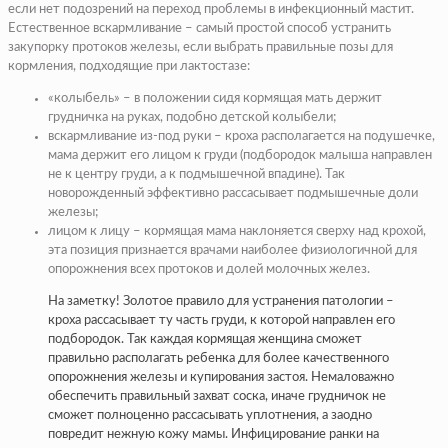
если нет подозрений на переход проблемы в инфекционный мастит.
Естественное вскармливание – самый простой способ устранить
закупорку протоков железы, если выбрать правильные позы для
кормления, подходящие при лактостазе:
«колыбель» – в положении сидя кормящая мать держит
грудничка на руках, подобно детской колыбели;
вскармливание из-под руки – кроха располагается на подушечке,
мама держит его лицом к груди (подбородок малыша направлен
не к центру груди, а к подмышечной впадине). Так
новорожденный эффективно рассасывает подмышечные доли
железы;
лицом к лицу – кормящая мама наклоняется сверху над крохой,
эта позиция признается врачами наиболее физиологичной для
опорожнения всех протоков и долей молочных желез.
На заметку! Золотое правило для устранения патологии –
кроха рассасывает ту часть груди, к которой направлен его
подбородок. Так каждая кормящая женщина сможет
правильно располагать ребенка для более качественного
опорожнения железы и купирования застоя. Немаловажно
обеспечить правильный захват соска, иначе грудничок не
сможет полноценно рассасывать уплотнения, а заодно
повредит нежную кожу мамы. Инфицирование ранки на