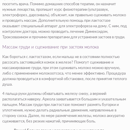
посетить врача. Помимо домашних способов терапии, он назначит
нужные лекарства, пропишет курс физиотерапии (ультразвук,
электрофорез, дарсонваль), объяснит, как правильно сцеживать молоко
и проводить массаж. Дополнительную помощь при лактостазе
оказывает специальный аппарат для электрофореза на дому. С ним, под
контролем доктора, можно проводить лечение Димексидом,
Троксевазином и прочими препаратами для устранения застоев в груди.
Массаж груди и сцеживание при застоях молока
Как бороться с лактостазом, если малыш не в состоянии полностью
рассосать застоявшийся комок в железе? Помогут сцеживание и
массажирование груди, при этом сцеживать молоко можно вручную,
либо с применением молокоотсоса, что менее эффективно. Процедура
должна проводиться в комфортной обстановке, после принятия теплого
душа.
4 пальца руки должны обхватывать железу снизу, а верхний
располагаться наверху. Ареола захватывается большим и указательным
пальцем. Массаж груди при лактостазе поможет размять бугорки и
уплотнения, нужно делать радиальные движения, направленные в
сторону соска. Далее, по мере размягчения железы, молоко аккуратно
сцеживается, без резких нажатий, причиняющих боль.