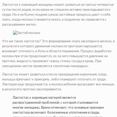
Лактостаз у кормящей женщины может развиться на третьи-четвертые
сутки после родов, если кроха не слишком активно прикладывается к
груди. Но и на более поздних сроках застойные процессы дают о себе
знать, когда молока становится много, а грудничок не справляется с
рассасыванием желез.
Что же такое лактостаз? Это формирование очага закупорки в железе, в
результате которого движение молока по протокам нарушается,
возникает отечность и боль в области поражения. Процесс выработки
молока при этом продолжается, из-за чего повышается давление на
протоки, жидкость проникает сквозь стенку сосуда в кровь. При
запущенном застое проявляется «молочная лихорадка».
Лактостаз может развиться и после прекращения кормления, когда
малыша приучают к прикорму, либо планируют отлучать от груди.
Лактация еще продолжается, а молока ребенок высасывает все меньше,
в результате протоки закупориваются.
Лактостаз у кормящих матерей является
распространенной проблемой, с которой сталкиваются
многие женщины. Врачи отмечают, что основные признаки
лактостаза включают болезненные уплотнения в груди,