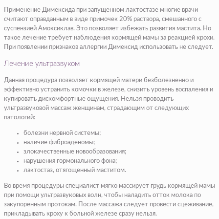
Применение Димексида при запущенном лактостазе многие врачи
считают оправданным в виде примочек 20% раствора, смешанного с
суспензией Амоксиклав. Это позволяет избежать развития мастита. Но
такое лечение требует наблюдения кормящей мамы за реакцией крохи.
При появлении признаков аллергии Димексид использовать не следует.
Лечение ультразвуком
Данная процедура позволяет кормящей матери безболезненно и
эффективно устранить комочки в железе, снизить уровень воспаления и
купировать дискомфортные ощущения. Нельзя проводить
ультразвуковой массаж женщинам, страдающим от следующих
патологий:
болезни нервной системы;
наличие фиброаденомы;
злокачественные новообразования;
нарушения гормонального фона;
лактостаз, отягощенный маститом.
Во время процедуры специалист мягко массирует грудь кормящей мамы
при помощи ультразвуковых волн, чтобы наладить отток молока по
закупоренным протокам. После массажа следует провести сцеживание,
прикладывать кроху к больной железе сразу нельзя.