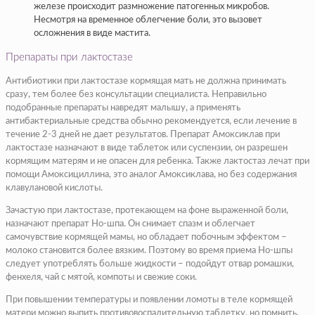
железе происходит размножение патогенных микробов.
Несмотря на временное облегчение боли, это вызовет
осложнения в виде мастита.
Препараты при лактостазе
Антибиотики при лактостазе кормящая мать не должна принимать
сразу, тем более без консультации специалиста. Неправильно
подобранные препараты навредят малышу, а применять
антибактериальные средства обычно рекомендуется, если лечение в
течение 2-3 дней не дает результатов. Препарат Амоксиклав при
лактостазе назначают в виде таблеток или суспензии, он разрешен
кормящим матерям и не опасен для ребенка. Также лактостаз лечат при
помощи Амоксициллина, это аналог Амоксиклава, но без содержания
клавулановой кислоты.
Зачастую при лактостазе, протекающем на фоне выраженной боли,
назначают препарат Но-шпа. Он снимает спазм и облегчает
самочувствие кормящей мамы, но обладает побочным эффектом –
молоко становится более вязким. Поэтому во время приема Но-шпы
следует употреблять больше жидкости – подойдут отвар ромашки,
фенхеля, чай с мятой, компоты и свежие соки.
При повышении температуры и появлении ломоты в теле кормящей
матери можно выпить противовоспалительную таблетку, но помнить,