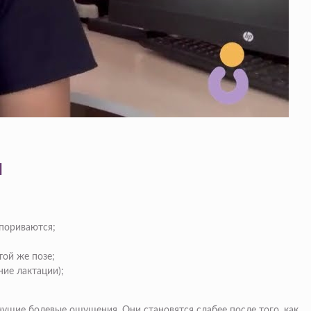
и
упориваются;
той же позе;
ние лактации);
нущие болевые ощущения. Они становятся слабее после того, как