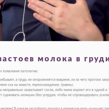
астоев молока в груд
ах появления патологии:
ебывает, а грудь не опорожняется вовремя, из-за чего протоки зак
ремя сна на животе, переохлаждения, травмы;
 неправильно захватывает сосок, либо мама кормит его в одной и 
т сцеживать излишки (без усердия, чтобы не спровоцировать усиле
в железе? В начале застойного процесса кормящая мать ощущает тя