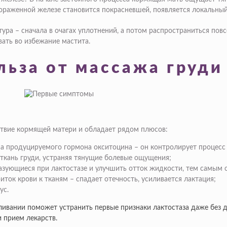
раженной железе становится покрасневшей, появляется локальный 
ура – сначала в очагах уплотнений, а потом распространиться пов
ать во избежание мастита.
льза от массажа груди
ствие кормящей матери и обладает рядом плюсов:
ма продуцируемого гормона окситоцина – он контролирует процесс
ткань груди, устраняя тянущие болевые ощущения;
зующиеся при лактостазе и улучшить отток жидкости, тем самым 
ток крови к тканям – спадает отечность, усиливается лактация;
ус.
ливании поможет устранить первые признаки лактостаза даже без 
 прием лекарств.