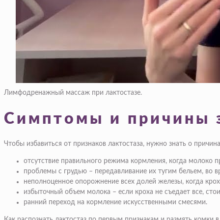
Лимфодренажный массаж при лактостазе.
Симптомы и причины з
Чтобы избавиться от признаков лактостаза, нужно знать о причин
отсутствие правильного режима кормления, когда молоко пр
проблемы с грудью – передавливание их тугим бельем, во в
неполноценное опорожнение всех долей железы, когда кроха
избыточный объем молока – если кроха не съедает все, стои
ранний переход на кормление искусственными смесями.
Как распознать лактостаз по первым признакам и размять комки 