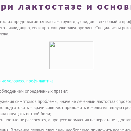
ри лактостазе и осно
остаз, предполагается массаж груди двух видов – лечебный и проф
 его ликвидацию, если протоки уже закупорились. Специалисты ре
лока.
них условиях, профилактика
соблюдением определенных правил:
ружения симптомов проблемы, иначе не леченный лактостаз спровоц
жно подготовить – врачи советуют приложить к железам теплую грел
жна ощущать острой боли;
полностью не рассосутся, а процесс кормления не перестанет доста
ения. В течение первых двух дней необходимо приложить все усили