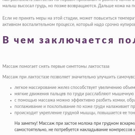
малыш высосал грудь, но позже возвращаются. Дальше кожа на по
Если не принять меры на этой стадии, может повыситься температ
активном воспалительном процессе, который надо срочно купиров
В чем заключается по
Массаж помогает снять первые симптомы лактостаза
Массаж при лактостазе позволяет значительно улучшить самочув
легкое массирование желез способствует увеличению объе
мягкие движения пальцев по груди расслабляют мышечную 
с помощью массажа можно эффективно разбить комки, обра
поглаживание и похлопывание по коже груди налаживает при
происходит укрепление грудной мышцы, повышается ее тон
На заметку! Массаж при застое молока при грудном вскарм
самостоятельно, не потребуется накладывание компрессов и