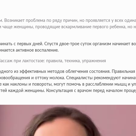
м. Возникает проблема по ряду причин, но проявляется у всех оди
и чаще женщины, проводящие вскармливание первого ребенка, но не
нать с первых дней. Спустя двое-трое суток организм начинает в
инается активное воспаление.
одного из эффективных методов облегчения состояния. Правильная
ровообращения и оттоку молока. Специалисты рекомендуют начинат
ие как наклоны и повороты, могут помочь в расслаблении мышц и у
стей каждой женщины. Консультация с врачом перед началом проц