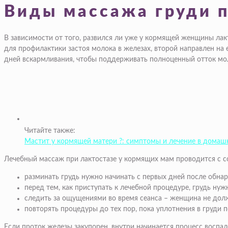
Виды массажа груди п
В зависимости от того, развился ли уже у кормящей женщины лакт
для профилактики застоя молока в железах, второй направлен на
дней вскармливания, чтобы поддерживать полноценный отток мо
Читайте также:
Мастит у кормящей матери ?: симптомы и лечение в домаш
Лечебный массаж при лактостазе у кормящих мам проводится с 
разминать грудь нужно начинать с первых дней после обна
перед тем, как приступать к лечебной процедуре, грудь ну
следить за ощущениями во время сеанса – женщина не дол
повторять процедуры до тех пор, пока уплотнения в груди 
Если проток железы закупорен, внутри начинается процесс воспал