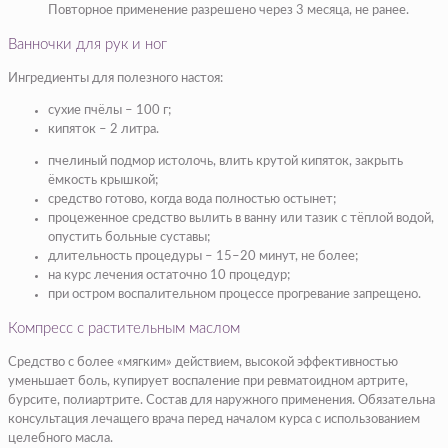
Повторное применение разрешено через 3 месяца, не ранее.
Ванночки для рук и ног
Ингредиенты для полезного настоя:
сухие пчёлы – 100 г;
кипяток – 2 литра.
пчелиный подмор истолочь, влить крутой кипяток, закрыть
ёмкость крышкой;
средство готово, когда вода полностью остынет;
процеженное средство вылить в ванну или тазик с тёплой водой,
опустить больные суставы;
длительность процедуры – 15–20 минут, не более;
на курс лечения остаточно 10 процедур;
при остром воспалительном процессе прогревание запрещено.
Компресс с растительным маслом
Средство с более «мягким» действием, высокой эффективностью
уменьшает боль, купирует воспаление при ревматоидном артрите,
бурсите, полиартрите. Состав для наружного применения. Обязательна
консультация лечащего врача перед началом курса с использованием
целебного масла.