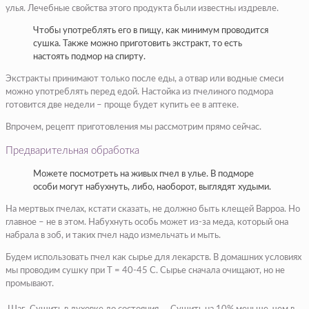
улья. Лечебные свойства этого продукта были известны издревле.
Чтобы употреблять его в пищу, как минимум проводится
сушка. Также можно приготовить экстракт, то есть
настоять подмор на спирту.
Экстракты принимают только после еды, а отвар или водные смеси
можно употреблять перед едой. Настойка из пчелиного подмора
готовится две недели – проще будет купить ее в аптеке.
Впрочем, рецепт приготовления мы рассмотрим прямо сейчас.
Предварительная обработка
Можете посмотреть на живых пчел в улье. В подморе
особи могут набухнуть, либо, наоборот, выглядят худыми.
На мертвых пчелах, кстати сказать, не должно быть клещей Варроа. Но
главное – не в этом. Набухнуть особь может из-за меда, который она
набрала в зоб, и таких пчел надо измельчать и мыть.
Будем использовать пчел как сырье для лекарств. В домашних условиях
мы проводим сушку при T = 40-45 C. Сырье сначала очищают, но не
промывают.