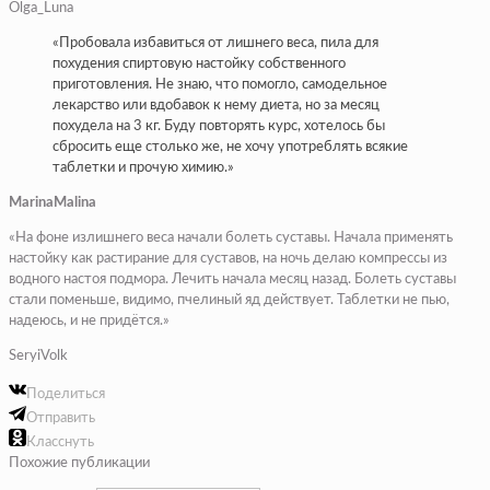
Olga_Luna
«Пробовала избавиться от лишнего веса, пила для
похудения спиртовую настойку собственного
приготовления. Не знаю, что помогло, самодельное
лекарство или вдобавок к нему диета, но за месяц
похудела на 3 кг. Буду повторять курс, хотелось бы
сбросить еще столько же, не хочу употреблять всякие
таблетки и прочую химию.»
MarinaMalina
«На фоне излишнего веса начали болеть суставы. Начала применять
настойку как растирание для суставов, на ночь делаю компрессы из
водного настоя подмора. Лечить начала месяц назад. Болеть суставы
стали поменьше, видимо, пчелиный яд действует. Таблетки не пью,
надеюсь, и не придётся.»
SeryiVolk
Поделиться
Отправить
Класснуть
Похожие публикации