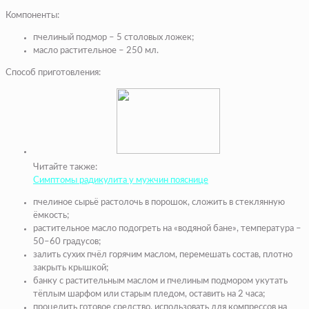
Компоненты:
пчелиный подмор – 5 столовых ложек;
масло растительное – 250 мл.
Способ приготовления:
Читайте также:
Симптомы радикулита у мужчин пояснице
пчелиное сырьё растолочь в порошок, сложить в стеклянную
ёмкость;
растительное масло подогреть на «водяной бане», температура –
50–60 градусов;
залить сухих пчёл горячим маслом, перемешать состав, плотно
закрыть крышкой;
банку с растительным маслом и пчелиным подмором укутать
тёплым шарфом или старым пледом, оставить на 2 часа;
процедить готовое средство, использовать для компрессов на