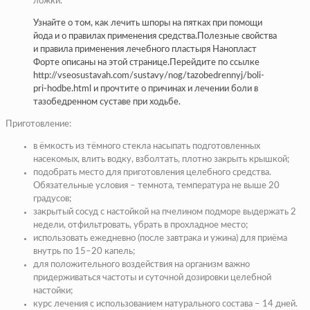
ложки.
Узнайте о том, как лечить шпоры на пятках при помощи
йода и о правилах применения средства.Полезные свойства
и правила применения лечебного пластыря Нанопласт
Форте описаны на этой странице.Перейдите по ссылке
http://vseosustavah.com/sustavy/nog/tazobedrennyj/boli-
pri-hodbe.html и прочтите о причинах и лечении боли в
тазобедренном суставе при ходьбе.
Приготовление:
в ёмкость из тёмного стекла насыпать подготовленных
насекомых, влить водку, взболтать, плотно закрыть крышкой;
подобрать место для приготовления целебного средства.
Обязательные условия – темнота, температура не выше 20
градусов;
закрытый сосуд с настойкой на пчелином подморе выдержать 2
недели, отфильтровать, убрать в прохладное место;
использовать ежедневно (после завтрака и ужина) для приёма
внутрь по 15–20 капель;
для положительного воздействия на организм важно
придерживаться частоты и суточной дозировки целебной
настойки;
курс лечения с использованием натурального состава – 14 дней.