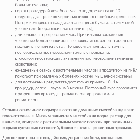
больные суставы;
перед процедурой лечебное масло подогревается до 40
градусов, два-три слоя марли смачиваются целебным средством.
Поверх компресса накладывается вощёная бумага, затем – слой
утеплителя (шерстяной платок или шарф);
длительность прогревания – час. При сильном воспалении
утепление болезненной зоны не проводится, рецепт народной
медицины не применяется. Понадобятся препараты группы
нестероидные противовоспалительные препараты
,
глюкокортикостероиды с активными противовоспалительными
свойствами;
ежедневные сеансы с растительным маслом и продуктом из пчёл
помогают при различных болезнях костно-мышечной системы;
для достижения результата достаточно принять 10–14
процедур, далее – пауза на 3 месяца. Повторный курс проводится
с разрешения ортопеда-травматолога, артролога или
ревматолога.
Отзывы о пчелином подморе в составе домашних смесей чаще всего
положительные. Многим пациентам настойка на водке, распар для
ванночек, компресс с растительным маслом помогли при различных
формах суставных патологий, болезнях спины, различных травмах.
Для положительного воздействия, устранения боли, воспаления,