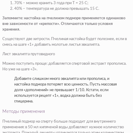
70% – можно хранить 3 года при T = 25 C;
40% – температура не должна превышать 15 C.
Запомните: настойка на пчелином подморе применяется одинаково
вне зависимости от «крепости». Отличаются только условия
хранения.
Существуют две хитрости. Пчелиная настойка будет полезнее, если в
смесь на шаге «1» добавить молотые листья эвкалипта.
Лист эвкалипта прутовидного
Можно поступить проще: добавляется спиртовой экстракт прополиса.
Но уже на шаге «3».
Добавите слишком много эвкалипта или прополиса, и
настойка подмора потеряет всю ценность. Пусть массовая
доля «дополнений» не превышает 1/10. Кстати, если
используется рецепт «1», водка должна быть без
глицерина.
Методы применения
Пчелиный подмор на спирту больше подходит для внутреннего
применения: в 50 мл кипяченой воды добавляют нужное количество
экстракта. Пожалуй, рецепты отличаются только этим количеством.