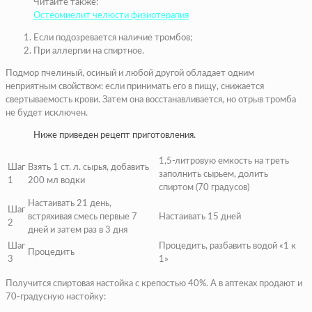
Читайте также:
Остеомиелит челюсти физиотерапия
Если подозревается наличие тромбов;
При аллергии на спиртное.
Подмор пчелиный, осиный и любой другой обладает одним
неприятным свойством: если принимать его в пищу, снижается
свертываемость крови. Затем она восстанавливается, но отрыв тромба
не будет исключен.
Ниже приведен рецепт приготовления.
1,5-литровую емкость на треть
Шаг
Взять 1 ст. л. сырья, добавить
заполнить сырьем, долить
1
200 мл водки
спиртом (70 градусов)
Настаивать 21 день,
Шаг
встряхивая смесь первые 7
Настаивать 15 дней
2
дней и затем раз в 3 дня
Шаг
Процедить, разбавить водой «1 к
Процедить
3
1»
Получится спиртовая настойка с крепостью 40%. А в аптеках продают и
70-градусную настойку: