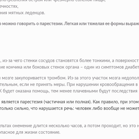
употребления острой или чрезмерно соленой пищи,
чностях,
ения мятных леденцов.
то можно говорить о парестезии. Легкая или тяжелая ее формы выра
из-за чего стенки сосудов становятся более тонкими, а поверхнос
ние кончика или боковых стенок органа – один из симптомов диабет
м мозге закупоривается тромбом. Из-за этого участок мозга недопо
тельным, если не принять меры. При нарушении кровообращения в м
 будет оказана помощь, тем менее плачевными будут последствия 
вляется парестезия (частичная или полная). Как правило, при этом
олько сильно, что нарушается речь: человек либо вообще не может 
ьтах онемение длится несколько часов, а потом проходит, но это 
 опасное для жизни состояние.