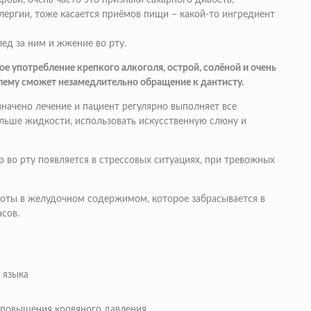
крови, очень часто это признаки сахарного диабета;
ллергии, тоже касается приёмов пищи – какой-то ингредиент
ед за ним и жжение во рту.
е употребление крепкого алкоголя, острой, солёной и очень
блему сможет незамедлительно обращение к дантисту.
значено лечение и пациент регулярно выполняет все
льше жидкости, использовать искусственную слюну и
р во рту появляется в стрессовых ситуациях, при тревожных
слоты в желудочном содержимом, которое забрасывается в
сов.
 языка
 повышения кровяного давления