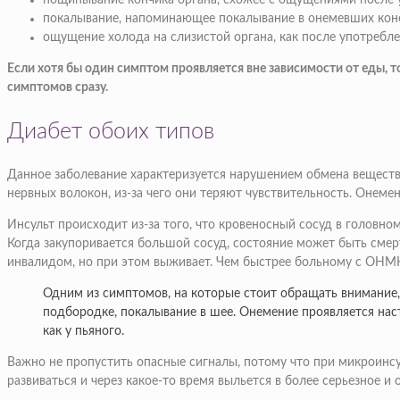
пощипывание кончика органа, схожее с ощущениями после 
покалывание, напоминающее покалывание в онемевших коне
ощущение холода на слизистой органа, как после употребл
Если хотя бы один симптом проявляется вне зависимости от еды, 
симптомов сразу.
Диабет обоих типов
Данное заболевание характеризуется нарушением обмена веществ, 
нервных волокон, из-за чего они теряют чувствительность. Онеме
Инсульт происходит из-за того, что кровеносный сосуд в головно
Когда закупоривается большой сосуд, состояние может быть смер
инвалидом, но при этом выживает. Чем быстрее больному с ОНМК
Одним из симптомов, на которые стоит обращать внимание, я
подбородке, покалывание в шее. Онемение проявляется наст
как у пьяного.
Важно не пропустить опасные сигналы, потому что при микроинсул
развиваться и через какое-то время выльется в более серьезное и