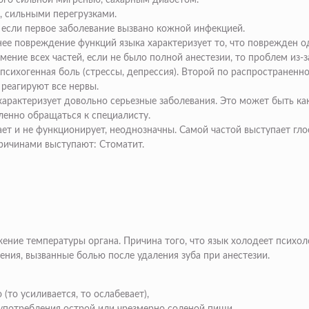
ого сильной мигренью, сахарным диабетом.
, сильными перегрузками.
если первое заболевание вызвано кожной инфекцией.
е повреждение функций языка характеризует то, что поврежден од
мение всех частей, если не было полной анестезии, то проблем из
сихогенная боль (стрессы, депрессия). Второй по распространенн
 реагируют все нервы.
рактеризует довольно серьезные заболевания. Это может быть как 
енно обращаться к специалисту.
ет и не функционирует, неоднозначны. Самой частой выступает гло
ричинами выступают:
Стоматит.
ение температуры органа. Причина того, что язык холодеет психол
ения, вызванные болью после удаления зуба при анестезии.
то усиливается, то ослабевает),