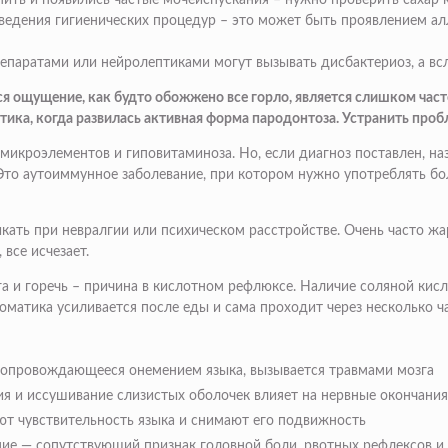
я пить и появились частые мочеиспускания – нужно проверить сахар 
роведения гигиенических процедур – это может быть проявлением а
паратами или нейролептиками могут вызывать дисбактериоз, а всл
я ощущение, как будто обожжено все горло, является слишком часто
ика, когда развилась активная форма пародонтоза. Устранить про
микроэлементов и гиповитаминоза. Но, если диагноз поставлен, на
то аутоиммунное заболевание, при котором нужно употреблять бо
кать при невралгии или психическом расстройстве. Очень часто жа
все исчезает.
га и горечь – причина в кислотном рефлюксе. Наличие соляной ки
матика усиливается после еды и сама проходит через несколько ча
 сопровождающееся онемением языка, вызывается травмами мозга
я и иссушивание слизистых оболочек влияет на нервные окончания
ют чувствительность языка и снимают его подвижность
ние — сопутствующий признак головной боли, рвотных рефлексов и