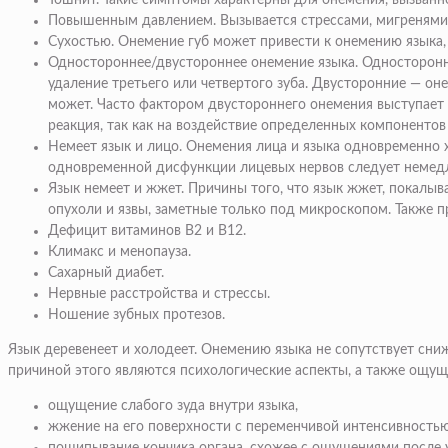
Тошнит.
Такие симптомы характерны для онемения, вызванн
Повышенным давлением.
Вызывается стрессами, мигренями
Сухостью.
Онемение губ может привести к онемению языка, 
Одностороннее/двустороннее онемение языка.
Односторонне
удаление третьего или четвертого зуба. Двусторонние — оне
может. Часто фактором двустороннего онемения выступает п
реакция, так как на воздействие определенных компонентов
Немеет язык и лицо.
Онемения лица и языка одновременно ха
одновременной дисфункции лицевых нервов следует немедл
Язык немеет и жжет.
Причины того, что язык жжет, покалыва
опухоли и язвы, заметные только под микроскопом.
Также п
Дефицит витаминов В2 и В12.
Климакс и менопауза.
Сахарный диабет.
Нервные расстройства и стрессы.
Ношение зубных протезов.
Язык деревенеет и холодеет.
Онемению языка не сопутствует сниж
причиной этого являются психологические аспекты, а также ощущ
ощущение слабого зуда внутри языка,
жжение на его поверхности с переменчивой интенсивностью (