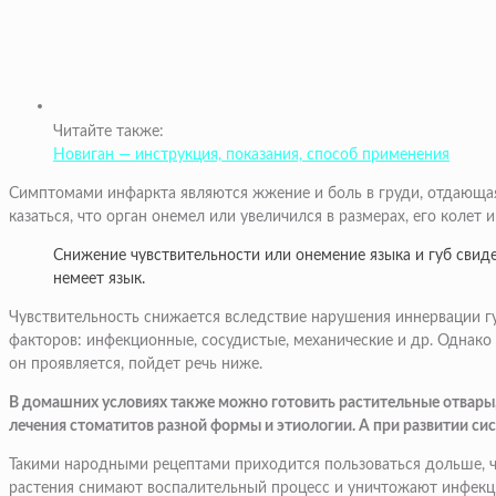
Читайте также:
Новиган — инструкция, показания, способ применения
Симптомами инфаркта являются жжение и боль в груди, отдающая
казаться, что орган онемел или увеличился в размерах, его колет
Снижение чувствительности или онемение языка и губ свиде
немеет язык.
Чувствительность снижается вследствие нарушения иннервации губ
факторов: инфекционные, сосудистые, механические и др. Однако 
он проявляется, пойдет речь ниже.
В домашних условиях также можно готовить растительные отвары, 
лечения стоматитов разной формы и этиологии. А при развитии с
Такими народными рецептами приходится пользоваться дольше, че
растения снимают воспалительный процесс и уничтожают инфекци