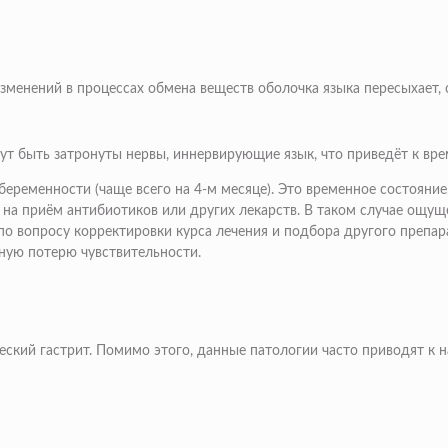
енений в процессах обмена веществ оболочка языка пересыхает, ст
т быть затронуты нервы, иннервирующие язык, что приведёт к вре
еременности (чаще всего на 4-м месяце). Это временное состояние,
на приём антибиотиков или других лекарств. В таком случае ощущ
 по вопросу корректировки курса лечения и подбора другого препа
ную потерю чувствительности.
еский гастрит. Помимо этого, данные патологии часто приводят к