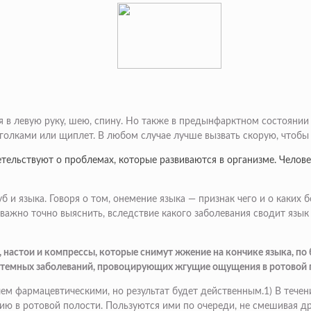
 в левую руку, шею, спину. Но также в предынфарктном состояни
 иголками или щиплет. В любом случае лучше вызвать скорую, чтобы
тельствуют о проблемах, которые развиваются в организме. Человек
 и языка. Говоря о том, онемение языка — признак чего и о каких 
важно точно выяснить, вследствие какого заболевания сводит язык
настои и компрессы, которые снимут жжение на кончике языка, по б
истемных заболеваний, провоцирующих жгущие ощущения в ротовой 
м фармацевтическими, но результат будет действенным.1) В течен
ю в ротовой полости. Пользуются ими по очереди, не смешивая др