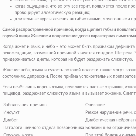
если печет язык, чувствуется его сухость, все время хочетс
когда ощущение, что во рту все горит, появляется после п
провоцирует аллергическую реакцию;
длительные курсы лечения антибиотиками, мочегонными пре
Самой распространенной причиной, когда щиплет губы и появляетс
горячей пищи.Жжение и покраснение десен характерная симптомат
Когда жжет и язык, и нёбо – это может быть признаком дефицита 
рекомендации, возможной причиной является синдром Шегрена. Э
придерживаться диеты, которая не будет раздражать слизистую.
Жжение неба, языка и сухость ротовой полости также могут возни
состояниях, депрессии. После приёма успокоительных препаратов, 
Если печёт лишь корень языка, появляются частые отрыжки, изжо
пищевод, раздражает слизистую языка и вызывает жжение. Симпто
Заболевания-причины
Описание
Инсульт
Резкое нарушение речи,
Диабет
Диабетическая нейропати
Патологи шейного отдела позвоночника
Болезни шеи ограничива
Опухоль мозга
При этой болезни онеме