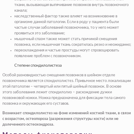
ткани, вызывающая выпячивание позвонков внутрь позвоночного
канала;
наследственный фактор также влияет на возникновение в
организме данной патологии. Если в роду у пациента были
частые случаи заболеваний позвоночника, то у него может
проявиться это заболевание;
мышечный спазм также может стать причиной смещения
позвонка, если мышечная ткань сократилась резко и неожиданно;
переохлаждения и частые простуды могут спровоцировать
появление проблем с позвоночником.
Степени спондилолистеза
Особой разновидностью смещения позвонков в шейном отделе
позвоночника является спондилолистез. Привычное место локализации
этой патологии – четвертый или пятый шейный позвонок. В основе
этого заболевания лежит спондилолиз – расхождение дужки
позвонковой ножки. Ножка предназначена для фиксации тела самого
позвонка и окружающих его суставов.
Возникает спондилолистез на фоне изменений костной ткани, в связи
с возрастом, остеопороза (разрежения структуры кости) или не
долеченного остеохондроза.