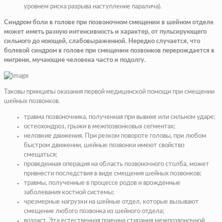
уровнем риска разрыва наступление паралича).
Синдром боли в голове при позвоночном смещении в шейном отделе
может иметь разную интенсивность и характер, от пульсирующего
сильного до ноющей, слабовыраженной. Нередко случается, что
болевой синдром в голове при смещении позвонков перерождается в
мигрени, мучающие человека часто и подолгу.
Таковы принципы оказания первой медицинской помощи при смещении
шейных позвонков.
травма позвоночника, полученная при вывихе или сильном ударе;
остеохондроз, грыжи в межпозвонковых сегментах;
неловкие движения. При резком повороте головы, при любом
быстром движении, шейные позвонки имеют свойство
смещаться;
проведенная операция на область позвоночного столба, может
привнести последствия в виде смещения шейных позвонков;
травмы, полученные в процессе родов и врожденные
заболевания костной системы;
чрезмерные нагрузки на шейные отдел, которые вызывают
смещение любого позвонка из шейного отдела;
возраст. Эта естественная причина стирания межпозвоночной