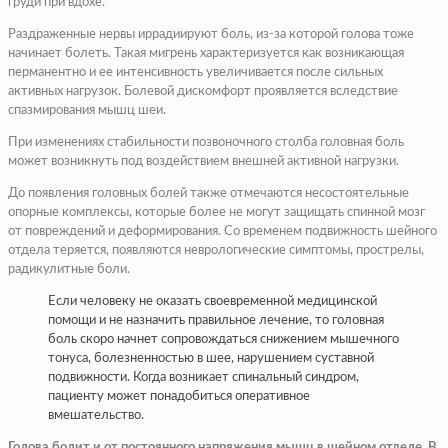
груди при вдохе.
Раздраженные нервы иррадиируют боль, из-за которой голова тоже
начинает болеть. Такая мигрень характеризуется как возникающая
перманентно и ее интенсивность увеличивается после сильных
активных нагрузок. Болевой дискомфорт проявляется вследствие
спазмирования мышц шеи.
При изменениях стабильности позвоночного столба головная боль
может возникнуть под воздействием внешней активной нагрузки.
До появления головных болей также отмечаются несостоятельные
опорные комплексы, которые более не могут защищать спинной мозг
от повреждений и деформирования. Со временем подвижность шейного
отдела теряется, появляются неврологические симптомы, прострелы,
радикулитные боли.
Если человеку не оказать своевременной медицинской
помощи и не назначить правильное лечение, то головная
боль скоро начнет сопровождаться снижением мышечного
тонуса, болезненностью в шее, нарушением суставной
подвижности. Когда возникает спинальный синдром,
пациенту может понадобиться оперативное
вмешательство.
Голова болит и от постоянного напряжения мышц в шейном отделе. В