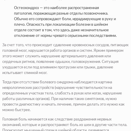
Остеохондроз — это наиболее распространенная
патология, поражающая разные отделы позвоночника.
Обычно его сопровождают боли, иррадиирующие в руку и
плечо. Опасность при локализации болезни в шейном
отделе состоит в том, что здесь даже незначительное
отклонение от нормы чревато серьезными последствиями.
За счет того, что происходит сдавление кровеносных сосудов, питающих
головной мозг, нарушается работа органов и систем. Ярким примером
этого может служить нарушение артериального давления или
сердечных ритмов, появление одышки, головокружения. Ситуация
ухудшается если под влиянием протрузии или грыжи, давление
испытывает спинной мозг.
Тогда при отсутствии болевого синдрома наблюдается картина
неврологических расстройств (нарушение чувствительности на
определенных участках тела, слабость в руках или ногах, нарушение
работы различных органов). При наличии таких симптомов, нужно
провести диагностику и начать лечение, причем делать это нужно как
можно быстрее.
Головная боль начинается как следствие раздражения нервных
окончаний, которые и распространяют боль из шеи в другие части тела.
Происходит мышечный спазм в шейной области, развивается