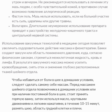
утром и вечером. Не рекомендуется использовать в лечении эту
мазь людям, с особо чувствительной кожей, в противном случае
возможно появление аллергической реакции.
Фастум гель. Мазь нельзя использовать, если на больной участке
есть сыпь, царапины или другие травмы.
Вольтарен. Длительное неумеренное использование препарата
приводит к расстройству желудочно-кишечного тракта и
центральной нервной системы.
Использование вакуумных технологий в медицине сегодня позволяет
увеличить оздоровительное действие массажа и физиотерапии. Банки
создают вакуум или область пониженного давления, куда, согласно
физическим законам, стремиться межклеточная жидкость, кровь и
лимфа. В результате вакуумного массажа можно усилить
кровообращение, снять отек и онемение глубоко расположенных
тканей шейного отдела.
Чтобы избавиться от боли в шее в домашних условиях,
следует сделать самому себе массаж. Перед массажем
шейного отдела позвоночника в домашних условиях или
при наличии постоянной боли в шее, стоит принять
горячую ванну, затем используя масло, круговыми
движениями и легкими нажатиями, в течение 10-15 минут,
размять шею, область грудной клетки и плечи.