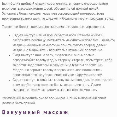
Если болит шейный отдел позвоночника, в первую очередь нужно
исключить все движения шеей, обеспечив ей полный покой.
Успокоить боль поможет мазь или согревающий компресс. Если
произошла травма шеи, то следует к больному месту приложить лед.
Также при болях в шее можно выполнять несложные упражнения.
Сядьте на стул или на пол, скрестив ноги. Втяните живот и
распрямите поясницу, потянитесь макушкой к потолку. Сделайте
медленный вдох и немного наклоните голову вперед, далее
медленно выдохните и вернитесь в начальное положение.
Сидя на стуле или на полу, медленно и очень плавно
поворачивайте голову в одну сторону, стараясь посмотреть себе
за плечо, задержитесь на пару секунд в таком положении.
Медленно верните голову в первоначальное положение и
произведите то же упражнение, но уже в другую сторону.
Сядьте на стул, выдвиньте голову как можно дальше вперед, при
этом подбородок должен быть параллелен полу. Далее
выдвиньте голову затылком назад, насколько можете.
Упражнения выполнять около восьми раз. При их выполнении спина
должна быть прямой.
Вакуумный массаж