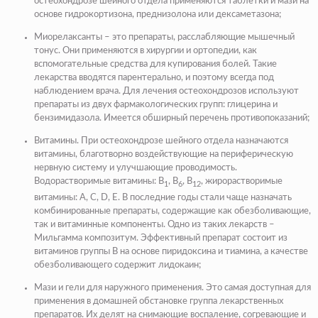
остеохондрозе шейного отдела применяются таблетки и мази на
основе гидрокортизона, преднизолона или дексаметазона;
Миорелаксанты
– это препараты, расслабляющие мышечный
тонус. Они применяются в хирургии и ортопедии, как
вспомогательные средства для купирования болей. Такие
лекарства вводятся парентерально, и поэтому всегда под
наблюдением врача. Для лечения остеохондрозов используют
препараты из двух фармакологических групп: глицерина и
бензимидазола. Имеется обширный перечень противопоказаний;
Витамины.
При остеохондрозе шейного отдела назначаются
витамины, благотворно воздействующие на периферическую
нервную систему и улучшающие проводимость.
Водорастворимые витамины: В
, В
, В
, жирорастворимые
1
6
12
витамины: А, С,
D
, Е. В последние годы стали чаще назначать
комбинированные препараты, содержащие как обезболивающие,
так и витаминные компоненты. Одно из таких лекарств –
Мильгамма композитум. Эффективный препарат состоит из
витаминов группы В на основе пиридоксина и тиамина, а качестве
обезболивающего содержит лидокаин;
Мази и гели для наружного применения.
Это самая доступная для
применения в домашней обстановке группа лекарственных
препаратов. Их делят на снимающие воспаление, согревающие и