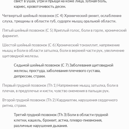
свист в ушах, угри и прыщи на коже лица, зубная боль,
кариес, кровоточивость десен.
Четвертый шейный позвонок (С 4) Хронический ринит, ослабление
слуха, трещины в области губ, судорги мышц оральной области.
Пятый шейный позвонок (С 5) Хриплый голос, боли в горле, хронический
фарингит.
Шестой шейный позвонок (С 6) Хронический тонзиллит, напряжение
мышц и боли в области затылка, боли в верхней части рук, увеличение
щитовидной железы.
Седьмой шейный позвонок (С 7) Заболевания щитовидной
железы, простуда, заболевания плечевого сустава,
депрессии, страхи.
Первый грудной позвонок (Тh 1) Напряжение мышц затылка, боли в
плечах, в предплечье и кисти, чувство онемения в пальцах рук.
Второй грудной позвонок (Тh 2) Кардиалгии, нарушения сердечного
ритма, страхи.
Третий грудной позвонок (Тh З) Боли в области грудной
клетки, кашель, бронхит, астма, плевро-пневмония,
различные нарушения дыхания.