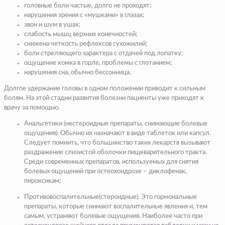
головные боли частые, долго не проходят;
нарушения зрения с «мушками» в глазах;
звон и шум в ушах;
слабость мышц верхних конечностей;
снижена четкость рефлексов сухожилий;
боли стреляющего характера с отдачей под лопатку;
ощущение комка в горле, проблемы с глотанием;
нарушения сна, обычно бессонница.
Долгое удержание головы в одном положении приводит к сильным
болям. На этой стадии развития болезни пациенты уже приходят к
врачу за помощью.
Анальгетики
(нестероидные препараты, снимающие болевые
ощущения). Обычно их назначают в виде таблеток или капсул.
Следует помнить, что большинство таких лекарств вызывают
раздражение слизистой оболочки пищеварительного тракта.
Среди современных препаратов, используемых для снятия
болевых ощущений при остеохондрозе – диклофенак,
пироксикам;
Противовоспалительные
(стероидные).
Это гормональные
препараты, которые снимают воспалительные явления и, тем
самым, устраняют болевые ощущения. Наиболее часто при