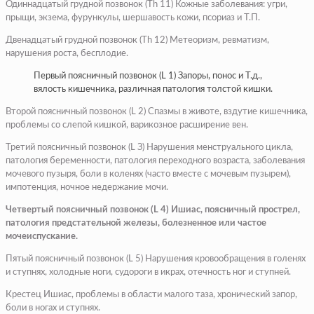
Одиннадцатый грудной позвонок (Th 11) Кожные заболевания: угри,
прыщи, экзема, фурункулы, шершавость кожи, псориаз и Т.П.
Двенадцатый грудной позвонок (Тh 12) Метеоризм, ревматизм,
нарушения роста, бесплодие.
Первый поясничный позвонок (L 1) Запоры, понос и Т.д.,
вялость кишечника, различная патология толстой кишки.
Второй поясничный позвонок (L 2) Спазмы в животе, вздутие кишечника,
проблемы со слепой кишкой, варикозное расширение вен.
Третий поясничный позвонок (L З) Нарушения менструального цикла,
патология беременности, патология переходного возраста, заболевания
мочевого пузыря, боли в коленях (часто вместе с мочевым пузырем),
импотенция, ночное недержание мочи.
Четвертый поясничный позвонок (L 4) Ишиас, поясничный прострел,
патология предстательной железы, болезненное или частое
мочеиспускание.
Пятый поясничный позвонок (L 5) Нарушения кровообращения в голенях
и ступнях, холодные ноги, судороги в икрах, отечность ног и ступней.
Крестец Ишиас, проблемы в области малого таза, хронический запор,
боли в ногах и ступнях.