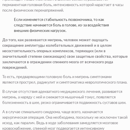
перманентная головная боль, интенсивность которой нарастает в часы
после физических перенапряжений.
Если изменяется стабильность позвоночника, то как
следствие начинается боль в голове, из-за воздействия
внешних физических нагрузок.
До того, как развивается мигрень, человек может ощущать
сокращение амплитуды колебательных движений и в целом
несостоятельность опорных комплексов, теряющих (или в
значительной степени снижающих) свои защитные свойства, которые
заключаются в ограждении спинного мозга от всяческого рода
повреждений.
То есть, предваряющими головную боль и мигрень симптомами
являются прострел, радикулит и симптоматика неврологического плана.
В случае отсутствия адекватного медицинского лечения, развивается
мигрень, а наряду с ней и снижается мышечный тонус, появляется
болезненность в шее, резко ограничивается подвижность суставов шеи.
А в случае спинального синдрома, чаще всего, назначается
хирургическая операция. Она необходима, поскольку не исключен такой
исход, как паралич. Ведь в ходе заболевания замедляется мозговое
кровоснабжение, спинной мозг подвергается интенсивному