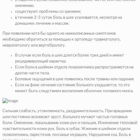
онемение;
существуют проблемы со зрением;
в течение 2-3 суток боль в шее усиливается, несмотря на
домашнее лечение и массаж.
При появлении хотя бы одного из нижеописанных симптомов
необходимо обратиться за помощью к ортопеду-травматологу,
невропатологу или вертебрологу.
В случае если боль в шее длится более трех дней и имеет
рецидивирующий характер.
Если боли в шейном отделе позвоночника распространяются на
другие части тела.
Болевые ощущения в шее появились после травмы или падения.
Если на фоне лечения состояние больного ухудшается, то это
может быть следствием воспаления оболочек головного мозга.
Сильная слабость, утомляемость, раздражительность. При вращении
шеи постоянно возникает хруст. Больного мучают частые головные
боли. Онемение, покалывание кожи рук и пальцев. Изменение тепловой
чувствительности кожи рук. Боль в зубах. Жжение в шейном отделе
позвоночника, парестезия, ползанье мурашек. Нарушения сна. Боль в