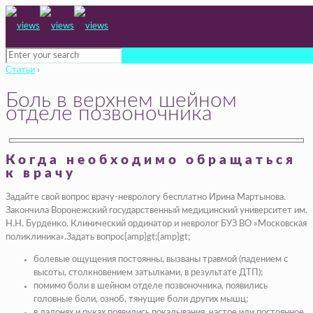
Статьи
›
Боль в верхнем шейном
отделе позвоночника
Когда необходимо обращаться
к врачу
Задайте свой вопрос врачу-неврологу бесплатно Ирина Мартынова.
Закончила Воронежский государственный медицинский университет им.
Н.Н. Бурденко. Клинический ординатор и невролог БУЗ ВО »Московская
поликлиника».Задать вопрос{amp}gt;{amp}gt;
болевые ощущения постоянны, вызваны травмой (падением с
высоты, столкновением затылками, в результате ДТП);
помимо боли в шейном отделе позвоночника, появились
головные боли, озноб, тянущие боли других мышц;
в ладонях и руках появились покалывания, частое или постоянное