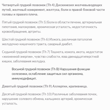
Четвертый грудной позвонок (Th 4) Дискинезия желчевыводящих
путей, желчный конкремент, желтуха, боли в правой боковой части
головы и правого плеча.
Пятый грудной позвонок (Тh 5) Боли в области печени, артериальная
гипотония, малокровие, хроническая усталость, недостаточность
кровообращения, артриты.
Шестой грудной позвонок (Th 6) Изжога, различная патология
желудочно-кишечного тракта, сахарный диабет.
Седьмой грудной позвонок (Тh 7) Тошнота, изжога, икота, недостаток
«жизненной энергии», чувство слабости, язва двенадцатиперстной
кишки, заболевания желудка.
Восьмой грудной позвонок (Тh В) Нарушения функции
селезенки, ослабление защитных сил организма,
иммунодефицит.
Девятый грудной позвонок (Th 9) Аллергии, крапивница.
Десятый грудной позвонок (Th 10) Различные заболевания почек,
нарушение солевого обмена, кальциноз артерий, хроническая
усталость.