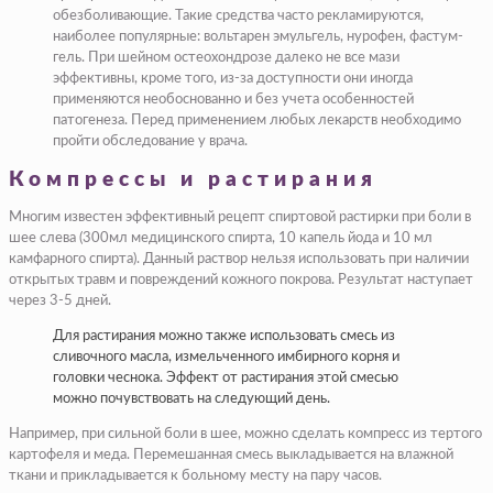
обезболивающие. Такие средства часто рекламируются,
наиболее популярные: вольтарен эмульгель, нурофен, фастум-
гель. При шейном остеохондрозе далеко не все мази
эффективны, кроме того, из-за доступности они иногда
применяются необоснованно и без учета особенностей
патогенеза. Перед применением любых лекарств необходимо
пройти обследование у врача.
Компрессы и растирания
Многим известен эффективный рецепт спиртовой растирки при боли в
шее слева (300мл медицинского спирта, 10 капель йода и 10 мл
камфарного спирта). Данный раствор нельзя использовать при наличии
открытых травм и повреждений кожного покрова. Результат наступает
через 3-5 дней.
Для растирания можно также использовать смесь из
сливочного масла, измельченного имбирного корня и
головки чеснока. Эффект от растирания этой смесью
можно почувствовать на следующий день.
Например, при сильной боли в шее, можно сделать компресс из тертого
картофеля и меда. Перемешанная смесь выкладывается на влажной
ткани и прикладывается к больному месту на пару часов.