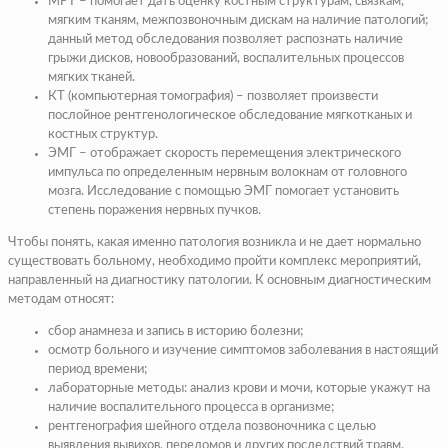
МРТ – помогает дать оценку костным структурам, связкам,
мягким тканям, межпозвоночным дискам на наличие патологий;
данный метод обследования позволяет распознать наличие
грыжи дисков, новообразований, воспалительных процессов
мягких тканей.
КТ (компьютерная томография) – позволяет произвести
послойное рентгенологическое обследование мягкотканых и
костных структур.
ЭМГ – отображает скорость перемещения электрического
импульса по определенным нервным волокнам от головного
мозга. Исследование с помощью ЭМГ помогает установить
степень поражения нервных пучков.
Чтобы понять, какая именно патология возникла и не дает нормально
существовать больному, необходимо пройти комплекс мероприятий,
направленный на диагностику патологии. К основным диагностическим
методам относят:
сбор анамнеза и запись в историю болезни;
осмотр больного и изучение симптомов заболевания в настоящий
период времени;
лабораторные методы: анализ крови и мочи, которые укажут на
наличие воспалительного процесса в организме;
рентгенография шейного отдела позвоночника с целью
выявления вывихов, переломов и других последствий травм.