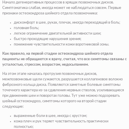
Начало дегенеративных процессов в хрящах позвоночных дисков.
Симптоматика слабая, иногда может не наблюдаться совсем. Первые
признаки остеохондроза шейного отдела позвоночника:
дискомфорт в шее, руках, плечах, иногда переходящий в боль;
головная боль;
легкое ограничение двигательной активности шеи;
быстро проходящие нарушения зрения;
понижение чувствительности кожи воротниковой зоны.
Как правило, на первой стадии остеохондроза шейного отдела
пациенты не обращаются к врачу, считая, что все симптомы связаны с
усталостью, стрессом, возрастом, недосыпанием.
На этом этапе началась протрузия позвоночных дисков,
межпозвонковые щели сужаются, разрушается коллагеновое волокно
фиброзного кольца диска. Появляются заметные болевые симптомы
точечного характера из-за сдавления нервных стволов, усиливающиеся
при движениях шеи и поворотах головы. Тут уже можно подозревать
шейный остеохондроз, симптомы которого на второй стадии
следующие:
выраженные боли в шее, иногда с хрустом;
кожа плеч и рук теряет чувствительность практически
полностью;