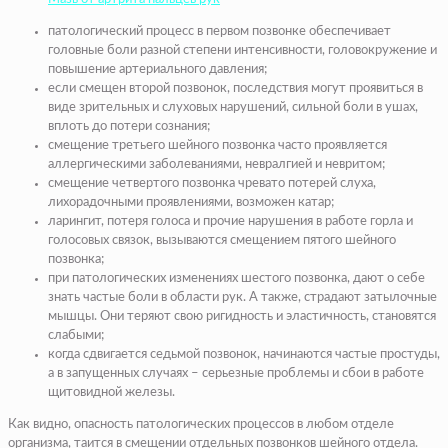
патологический процесс в первом позвонке обеспечивает
головные боли разной степени интенсивности, головокружение и
повышение артериального давления;
если смещен второй позвонок, последствия могут проявиться в
виде зрительных и слуховых нарушений, сильной боли в ушах,
вплоть до потери сознания;
смещение третьего шейного позвонка часто проявляется
аллергическими заболеваниями, невралгией и невритом;
смещение четвертого позвонка чревато потерей слуха,
лихорадочными проявлениями, возможен катар;
ларингит, потеря голоса и прочие нарушения в работе горла и
голосовых связок, вызываются смещением пятого шейного
позвонка;
при патологических изменениях шестого позвонка, дают о себе
знать частые боли в области рук. А также, страдают затылочные
мышцы. Они теряют свою ригидность и эластичность, становятся
слабыми;
когда сдвигается седьмой позвонок, начинаются частые простуды,
а в запущенных случаях – серьезные проблемы и сбои в работе
щитовидной железы.
Как видно, опасность патологических процессов в любом отделе
организма, таится в смещении отдельных позвонков шейного отдела.