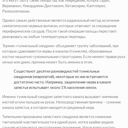
это могут быть такие лекарства, как Нифедипин, Алпростадил,
Верапамил, Никардипин Дилтиазем, Кетансирин, Каптоприл,
Реополиглюкин.
Однако самым действенным является радикальный метод иссечения
симпатических нервных волокон, которые отвечают за сокращение
периферических сосудов. После такой операции пальцы перестают
реагировать на любые температурные перепады.
Термин «туннельный синдром» объединяет группу заболеваний, при
которых сдавливаются нервы в каналах (туннелях), образованных
костно-мышечно-сухожильными структурами. Если немеет правая рука
ночью или днем, причина может быть именно в этом.
Существуют десятки разновидностей туннельных
синдромов (невропатий), некоторые из них встречаются
достаточно часто. Например, защемление нерва в канале
запястья испытывает около 1% населения земли.
Именно туннельный синдром запястного канала вызывает онемение
кистей и/или пальцев на руках. Непосредственная причина – сужение
канала запястья, в котором находится срединный нерв.
Типичными признаками запястного синдрома является снижение
тактильной чувствительности в одной руке, хотя в крайне редких
случаях встречается двустороннее поражение. Чаще всего костно-