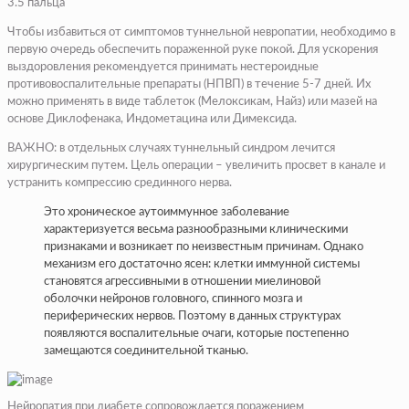
3.5 пальца
Чтобы избавиться от симптомов туннельной невропатии, необходимо в
первую очередь обеспечить пораженной руке покой. Для ускорения
выздоровления рекомендуется принимать нестероидные
противовоспалительные препараты (НПВП) в течение 5-7 дней. Их
можно применять в виде таблеток (Мелоксикам, Найз) или мазей на
основе Диклофенака, Индометацина или Димексида.
ВАЖНО: в отдельных случаях туннельный синдром лечится
хирургическим путем. Цель операции – увеличить просвет в канале и
устранить компрессию срединного нерва.
Это хроническое аутоиммунное заболевание
характеризуется весьма разнообразными клиническими
признаками и возникает по неизвестным причинам. Однако
механизм его достаточно ясен: клетки иммунной системы
становятся агрессивными в отношении миелиновой
оболочки нейронов головного, спинного мозга и
периферических нервов. Поэтому в данных структурах
появляются воспалительные очаги, которые постепенно
замещаются соединительной тканью.
Нейропатия при диабете сопровождается поражением