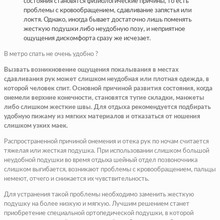
состояния становятся физиологические причины, то есть
проблемы с кровообращением, сдавливание запястья или
локтя. Однако, иногда бывает достаточно лишь поменять
жесткую подушки либо неудобную позу, и неприятное
ощущения дискомфорта сразу же исчезает.
В метро спать не очень удобно ?
Вызвать возникновение ощущения покалывания в местах
сдавливания рук может слишком неудобная или плотная одежда, в
которой человек спит. Основной причиной развития состояния, когда
онемели верхние конечности, становятся тугие складки, манжеты
либо слишком жесткие швы. Для отдыха рекомендуется подбирать
удобную пижаму из мягких материалов и отказаться от ношения
слишком узких маек.
Распространенной причиной онемения и отека рук по ночам считается
тяжелая или жесткая подушка. При использовании слишком большой
неудобной подушки во время отдыха шейный отдел позвоночника
слишком выгибается, возникают проблемы с кровообращением, пальцы
немеют, отчего и снижается их чувствительность.
Для устранения такой проблемы необходимо заменить жесткую
подушку на более низкую и мягкую. Лучшим решением станет
приобретение специальной ортопедической подушки, в которой