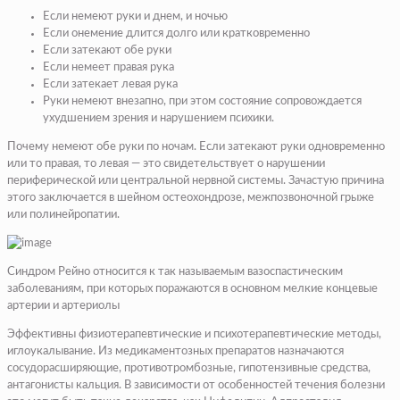
Если немеют руки и днем, и ночью
Если онемение длится долго или кратковременно
Если затекают обе руки
Если немеет правая рука
Если затекает левая рука
Руки немеют внезапно, при этом состояние сопровождается
ухудшением зрения
и нарушением психики.
Почему немеют обе руки по ночам. Если затекают руки одновременно
или то правая, то левая — это свидетельствует о нарушении
периферической или центральной нервной системы. Зачастую причина
этого заключается в шейном остеохондрозе, межпозвоночной грыже
или полинейропатии.
Синдром Рейно относится к так называемым вазоспастическим
заболеваниям, при которых поражаются в основном мелкие концевые
артерии и артериолы
Эффективны физиотерапевтические и психотерапевтические методы,
иглоукалывание. Из медикаментозных препаратов назначаются
сосудорасширяющие, противотромбозные, гипотензивные средства,
антагонисты кальция. В зависимости от особенностей течения болезни