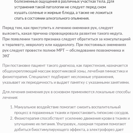
болезненных ощущения в различных участках тела. Для
устранения такой патологии не следует перед сном
кушать соленые и жирные блюда, а также не ложиться
спать в состоянии алкогольного опьянения.
Перед тем, как приступить к лечению онемения рук, следует
выяснить, какая причина спровоцировала развитие такого недуга.
При появлении такого признака следует обратиться за консультацией
к терапевту, неврологу или кардиологу. При постоянных онемениях
рук следует провести полное МРТ — обследование позвоночника и
ЭКГ
При постановке пациент такого диагноза, как парестензия, назначается
общеукрепляющий массаж воротниковой зоны, лечебная гимнастика и
физиотерапия. Специалист подбирает несложные упражнения,
указывает их периодичность и выдает памятку с указанными занятиями.
Для лечения онемения рук в основном применяются локальные способы
лечения:
Мануальное воздействие помогает снизить воспалительный
процесс в пораженных тканях и приостановить гипоксию сосудов.
Физиотерапия способствует усилению движения крови в тканях и
улучшению их питания. Ультразвук, лазерная терапия помогают
добиться биостимулирующего эффекта, а электрофорез дает