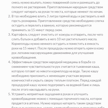
смесь нужно всыпать ложку поваренной соли и размешать до
полного ее растворения. Приготовленным народным средством
следует натирать на руках те места, которые немеют по ночам.
В таз необходимо влить 3 литра горячей воды и растворить в ней
горсть розмарина. Приготовленное средство необходимо слегка
остудить и перелить в ванную, которую рекомендуется
принимать за 15 минут перед сном.
Картофель следует очистить от кожуры и отварить, после чего
слить бульон и добавить в него 10 мл растительного масла.
Корнеплоды нужно немного остудить и поместить в емкость
руки на 15 минут. После процедуры нужно втереть крем в кожу
рук легкими массирующими движениями для улучшения
кровообращения.
Эффективным средством народной медицины в борьбе со
снижением чувствительности рук считается тыквенная каша,
которую готовят из мякоти корнеплода на воде. Такую кашу
необходимо приложить к немеющим участкам верхних
конечностей и укрыть сверху теплым платком. Перед каждой
процедурой кашу нужно подогревать на водяной бане и лишь
после этого накладывать на руки.
Устранить неприятные ощущения в руках и улучшить
кровообращение можно с помощью горчичного масла, которое
продается в аптеке. Нужно хорошо натереть таким средством