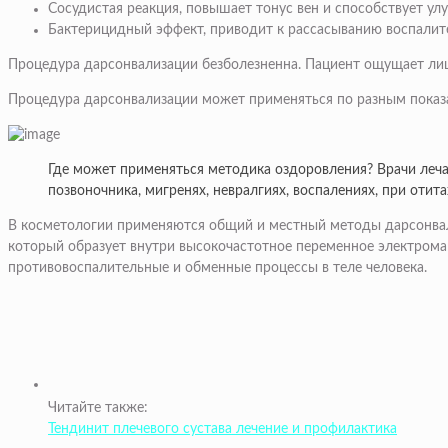
Сосудистая реакция, повышает тонус вен и способствует ул
Бактерицидный эффект, приводит к рассасыванию воспалите
Процедура дарсонвализации безболезненна. Пациент ощущает лиш
Процедура дарсонвализации может применяться по разным показа
Где может применяться методика оздоровления? Врачи лечат
позвоночника, мигренях, невралгиях, воспалениях, при отит
В косметологии применяются общий и местный методы дарсонвали
который образует внутри высокочастотное переменное электромаг
противовоспалительные и обменные процессы в теле человека.
Читайте также:
Тендинит плечевого сустава лечение и профилактика