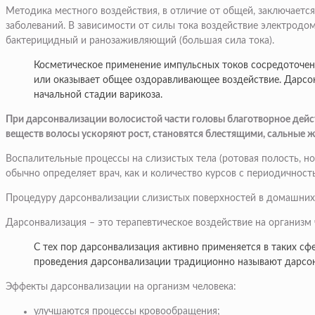
Методика местного воздействия, в отличие от общей, заключаетс
заболеваний. В зависимости от силы тока воздействие электродо
бактерицидный и ранозаживляющий (большая сила тока).
Косметическое применение импульсных токов сосредоточен
или оказывает общее оздоравливающее воздействие. Дарсон
начальной стадии варикоза.
При дарсонвализации волосистой части головы благотворное дейс
веществ волосы ускоряют рост, становятся блестящими, сальные 
Воспалительные процессы на слизистых тела (ротовая полость, 
обычно определяет врач, как и количество курсов с периодичност
Процедуру дарсонвализации слизистых поверхностей в домашних 
Дарсонвализация – это терапевтическое воздействие на организм 
С тех пор дарсонвализация активно применяется в таких сфе
проведения дарсонвализации традиционно называют дарсон
Эффекты дарсонвализации на организм человека:
улучшаются процессы кровообращения;