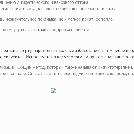
учшению лимфатического и венозного оттока.
льных очагов и удалению гнойничков с поверхности кожи.
ь незначительное покалывание и легкое приятное тепло.
ниям, улучшая состояние здоровья пациента.
 ей язвы во рту, пародонтоз, кожные заболевания (в том числе пс
ах, синуситах. Используется в косметологии и при лечении гинеколо
зации. Общий метод, который также называют индуктотерапией, з
нитное поле. Он вызывает в тканях индуктивное вихревое поле, пр