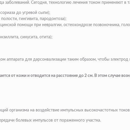
да заболеваний. Сегодня, технологию лечения током применяют в т
сориаза до угревой сыпи);
полости, гингивита, пародонтоза);
цинской помощи при невралгии, остеохондрозе позвоночника, голо
нзиллита, синусита, отита);
ом аппарата для дарсонвализации таким образом, чтобы электрод 
ся от кожи и отводится на расстояние до 2 см. В этом случае возн
ций организма на воздействие импульсных высокочастотных токов
ередачи болевых импульсов от пораженного участка.