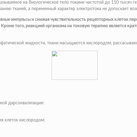
азываемое на биологическое тело токами частотой до 110 тысяч гер
еванию тканей, а переменный характер электротока не допускает в
вные импульсы и снижая чувствительность рецепторных клеток пери
 Кроме того, реакцией организма на токовую терапию является кра
мфатической жидкости, ткани насыщаются кислородом, рассасывают
кой дарсонвализации:
ия клеток кислородом;