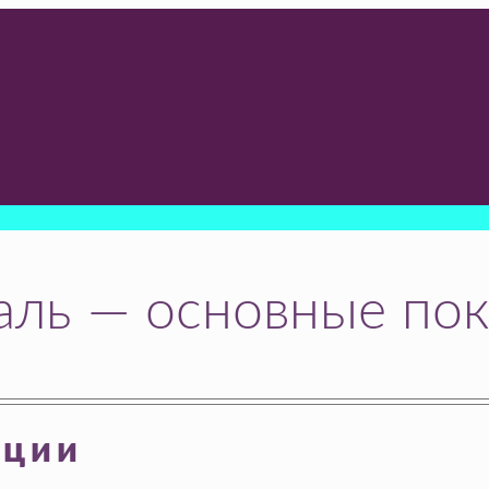
аль — основные пок
ации