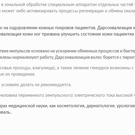
я в зональной обработке специальным аппаратом отдельных частей 
м может либо активизировать процессы регенерации и обмена (мала
о на оздоровлении кожных покровов пациентов. Дарсонвализация к
вализация кожи ног призвана улучшить состояние кожи пациентки 
твие импульсов основано на ускорении обменных процессов и бакт
железы нормализуют работу. Дарсонвализация волос борется с перх
носовые проходы, влагалище), а также лечение геморроя возможны
ью их проведения.
условиях делать не рекомендуется.
человека переменного (импульсного) электрического тока высокой 
рах медицинской науки, как косметология, дерматология, урология,
валь..