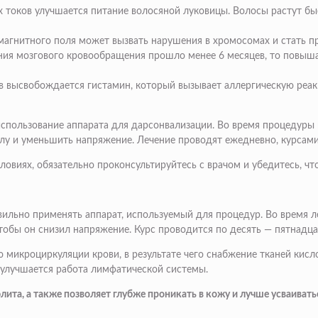
 токов улучшается питание волосяной луковицы. Волосы растут б
агнитного поля может вызвать нарушения в хромосомах и стать пр
ния мозгового кровообращения прошло менее 6 месяцев, то повышае
 высвобождается гистамин, который вызывает аллергическую реа
спользование аппарата для дарсонвализации. Во время процедуры 
 и уменьшить напряжение. Лечение проводят ежедневно, курсами п
овиях, обязательно проконсультируйтесь с врачом и убедитесь, чт
ильно применять аппарат, используемый для процедур. Во время л
тобы он снизил напряжение. Курс проводится по десять — пятнадца
 микроциркуляции крови, в результате чего снабжение тканей ки
 улучшается работа лимфатической системы.
ита, а также позволяет глубже проникать в кожу и лучше усваиват