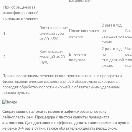
воздействия
При обращении за
квалифицированной
помощью в клинику
2 раза в год
Восстановление
После окончания
по
Воз
1.
функций зуба
лечения.
стандартной
ред
на 60-65%.
схеме.
2 раза в год
Час
Компенсация
В течение
по
рец
2.
функций на 20-
полугода.
стандартной
тя
25%.
схеме.
осл
При консервативном лечении используются различные препараты и
физиотерапевтическое воздействие. Зуб обязательно вскрывается,
проводят обработку полости и корней, с обязательным удалением
распада пульпы.
Сверху можно наложить марлю и зафиксировать повязку
лейкопластырем. Процедура с листом капусты проводится
аналогично. Для достижения эффекта, делать такие примочки нужно
не реже 3-4 раз в сутки, также обязательно делать перед сном.