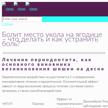
Статьи
›
Болит место укола на ягодице
– что делать и как устранить
боль?
Лечение периодонтита, как
основного виновника
возникновения шишки на десне
Терапевтическое воздействие осуществляется 2-х направлениях:
консервативное лечение и хирургическое. Положительный эффект
зависит от вида воспаления, процесса течения, состояния самого
организма, а также способов воздействия.
Эффект от
Дальнейшее
Рец
№П/П
Прогноз
терапевтического
наблюдение
пат