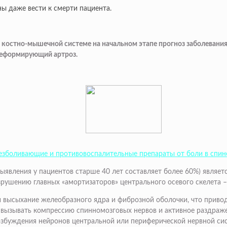
ны даже вести к смерти пациента.
 костно-мышечной системе на начальном этапе прогноз заболевания
деформирующий артроз.
обезболивающие и противовоспалительные препараты от боли в спин
ыявления у пациентов старше 40 лет составляет более 60%) являе
рушению главных «амортизаторов» центрального осевого скелета 
 высыхание желеобразного ядра и фиброзной оболочки, что привод
 вызывать компрессию спинномозговых нервов и активное раздраже
возбуждения нейронов центральной или периферической нервной си