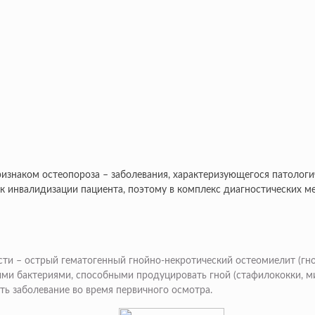
изнаком остеопороза – заболевания, характеризующегося патолог
т к инвалидизации пациента, поэтому в комплекс диагностических 
и – острый гематогенный гнойно-некротический остеомиелит (гно
ыми бактериями, способными продуцировать гной (стафилококки, ми
ь заболевание во время первичного осмотра.