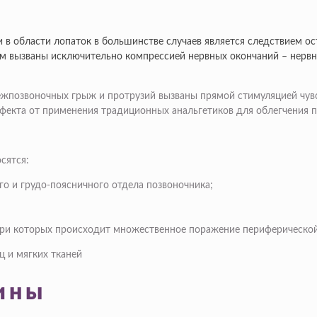
в области лопаток в большинстве случаев является следствием ост
м вызваны исключительно компрессией нервных окончаний – нервны
ежпозвоночных грыж и протрузий вызваны прямой стимуляцией чув
фекта от применения традиционных анальгетиков для облегчения п
сятся:
го и грудо-поясничного отдела позвоночника;
при которых происходит множественное поражение периферической
 и мягких тканей
ины