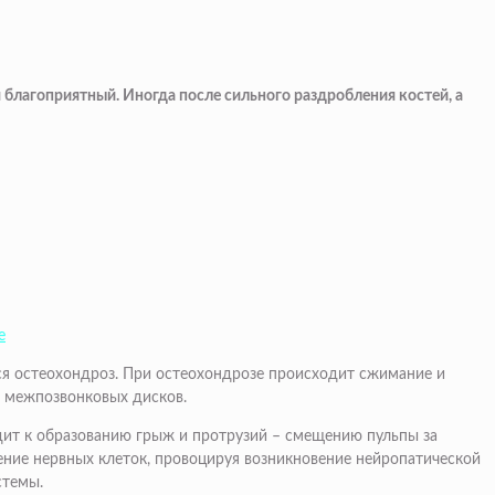
 благоприятный. Иногда после сильного раздробления костей, а
е
тся остеохондроз. При остеохондрозе происходит сжимание и
– межпозвонковых дисков.
ит к образованию грыж и протрузий – смещению пульпы за
ние нервных клеток, провоцируя возникновение нейропатической
стемы.