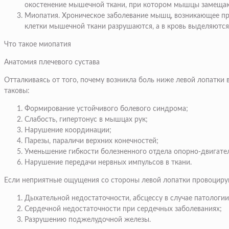
окостенение мышечной ткани, при котором мышцы замещаю
Миопатия
. Хроническое заболевание мышц, возникающее п
клетки мышечной ткани разрушаются, а в кровь выделяются
Что такое миопатия
Анатомия плечевого сустава
Отталкиваясь от того, почему возникла боль ниже левой лопатки
таковы:
Формирование устойчивого болевого синдрома;
Слабость, гипертонус в мышцах рук;
Нарушение координации;
Парезы, параличи верхних конечностей;
Уменьшение гибкости болезненного отдела опорно-двигател
Нарушение передачи нервных импульсов в ткани.
Если неприятные ощущения со стороны левой лопатки провоцируют
Дыхательной недостаточности, абсцессу в случае патологи
Сердечной недостаточности при сердечных заболеваниях;
Разрушению поджелудочной железы.