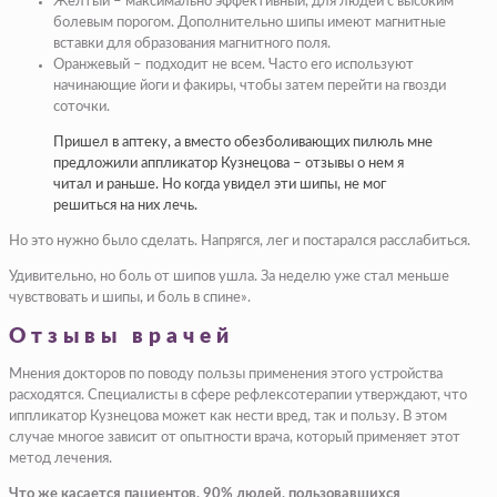
Желтый – максимально эффективный, для людей с высоким
болевым порогом. Дополнительно шипы имеют магнитные
вставки для образования магнитного поля.
Оранжевый – подходит не всем. Часто его используют
начинающие йоги и факиры, чтобы затем перейти на гвозди
соточки.
Пришел в аптеку, а вместо обезболивающих пилюль мне
предложили аппликатор Кузнецова – отзывы о нем я
читал и раньше. Но когда увидел эти шипы, не мог
решиться на них лечь.
Но это нужно было сделать. Напрягся, лег и постарался расслабиться.
Удивительно, но боль от шипов ушла. За неделю уже стал меньше
чувствовать и шипы, и боль в спине».
Отзывы врачей
Мнения докторов по поводу пользы применения этого устройства
расходятся. Специалисты в сфере рефлексотерапии утверждают, что
иппликатор Кузнецова может как нести вред, так и пользу. В этом
случае многое зависит от опытности врача, который применяет этот
метод лечения.
Что же касается пациентов, 90% людей, пользовавшихся