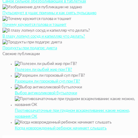
Самое сильное обезболивающее в таблетках
Пульсирует в ушах: причины и как снять пульсацию
Почему кружится голова и тошнит
В глазу лопнул сосуд и капилляр что делать?
Продукты при подагре: диета
Свежие публикации
Полезен ли рыбий жир при ГВ?
Разрешен ли гороховый суп при ГВ?
Выбор антиколиковой бутылочки
Противозачаточные при грудном вскармливании: какие можно,
названия ОК
Когда новорожденный ребенок начинает слышать