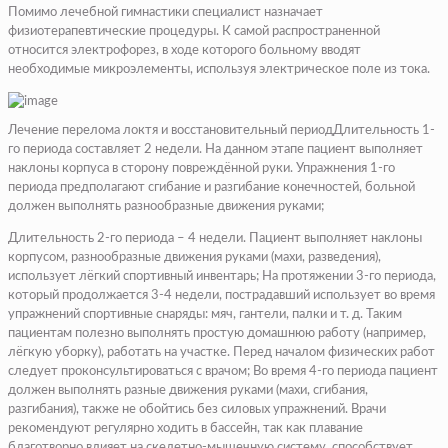
Помимо лечебной гимнастики специалист назначает
физиотерапевтические процедуры. К самой распространенной
относится электрофорез, в ходе которого больному вводят
необходимые микроэлементы, используя электрическое поле из тока.
Лечение перелома локтя и восстановительный периодДлительность 1-
го периода составляет 2 недели. На данном этапе пациент выполняет
наклоны корпуса в сторону повреждённой руки. Упражнения 1-го
периода предполагают сгибание и разгибание конечностей, больной
должен выполнять разнообразные движения руками;
Длительность 2-го периода – 4 недели. Пациент выполняет наклоны
корпусом, разнообразные движения руками (махи, разведения),
использует лёгкий спортивный инвентарь; На протяжении 3-го периода,
который продолжается 3-4 недели, пострадавший использует во время
упражнений спортивные снаряды: мяч, гантели, палки и т. д. Таким
пациентам полезно выполнять простую домашнюю работу (например,
лёгкую уборку), работать на участке. Перед началом физических работ
следует проконсультироваться с врачом; Во время 4-го периода пациент
должен выполнять разные движения руками (махи, сгибания,
разгибания), также не обойтись без силовых упражнений. Врачи
рекомендуют регулярно ходить в бассейн, так как плавание
благотворно влияет на скелетно-мышечную систему, способствует