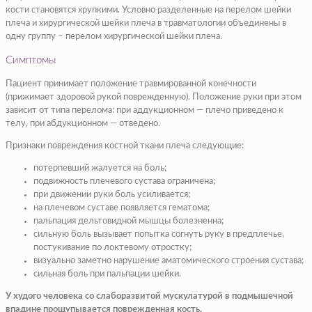
кости становятся хрупкими. Условно разделенные на перелом шейки
плеча и хирургической шейки плеча в травмaтологии объединены в
одну группу – перелом хирургической шейки плеча.
Симптомы
Пациент принимает положение травмированной конечности
(прижимает здоровой рукой поврежденную). Положение руки при этом
зависит от типа перелома: при аддукционном — плечо приведено к
телу, при абдукционном — отведено.
Признаки повреждения костной ткани плеча следующие:
потерпевший жалуется на боль;
подвижность плечевого сустава ограничена;
при движении руки боль усиливается;
на плечевом суставе появляется гематома;
пальпация дельтовидной мышцы болезненна;
сильную боль вызывает попытка согнуть руку в предплечье,
постукивание по локтевому отростку;
визуально заметно нарушение аматомического строения сустава;
сильная боль при пальпации шейки.
У худого человека со слаборазвитой мускулатурой в подмышечной
впадине прощупывается поврежденная кость.