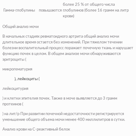
более 25 % от общего числа
Гамма-глобулины
повышаются
глобулинов (более 16 грамм на литр
крови)
Общий анализ мочи
В начальных стадиях ревматоидного артрита общий анализ мочи
длительное время остается без изменений. При тяжелом течении
болезни воспалительный процесс поражает почечную ткань и нарушает
функцию почек в целом. В общем анализе мочи обнаруживаются
эритроциты (
микрогематурия
), лейкоциты (
лейкоцитурия
) и клетки эпителия почек. Также в моче выявляется до 3 грамм
протеинов (
) на лит/р При развитии почечной недостаточности регистрируется
уменьшение общего объема мочи менее 400 миллилитров в сутки.
Анализ крови на С-реактивный белок