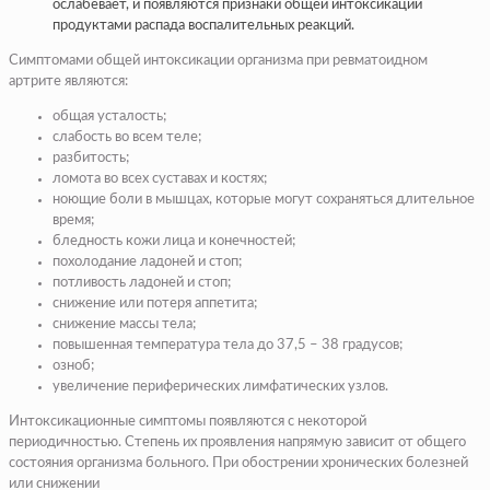
ослабевает, и появляются признаки общей интоксикации
продуктами распада воспалительных реакций.
Симптомами общей интоксикации организма при ревматоидном
артрите являются:
общая усталость;
слабость во всем теле;
разбитость;
ломота во всех суставах и костях;
ноющие боли в мышцах, которые могут сохраняться длительное
время;
бледность кожи лица и конечностей;
похолодание ладоней и стоп;
потливость ладоней и стоп;
снижение или потеря аппетита;
снижение массы тела;
повышенная температура тела до 37,5 – 38 градусов;
озноб;
увеличение периферических лимфатических узлов.
Интоксикационные симптомы появляются с некоторой
периодичностью. Степень их проявления напрямую зависит от общего
состояния организма больного. При обострении хронических болезней
или снижении