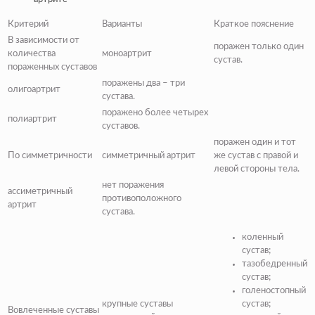
Критерий
Варианты
Краткое пояснение
В зависимости от
поражен только один
количества
моноартрит
сустав.
пораженных суставов
поражены два – три
олигоартрит
сустава.
поражено более четырех
полиартрит
суставов.
поражен один и тот
По симметричности
симметричный артрит
же сустав с правой и
левой стороны тела.
нет поражения
ассиметричный
противоположного
артрит
сустава.
коленный
сустав;
тазобедренный
сустав;
голеностопный
крупные суставы
сустав;
Вовлеченные суставы