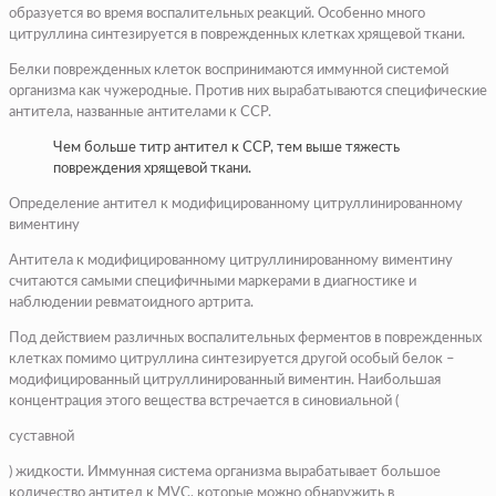
образуется во время воспалительных реакций. Особенно много
цитруллина синтезируется в поврежденных клетках хрящевой ткани.
Белки поврежденных клеток воспринимаются иммунной системой
организма как чужеродные. Против них вырабатываются специфические
антитела, названные антителами к CCP.
Чем больше титр антител к CCP, тем выше тяжесть
повреждения хрящевой ткани.
Определение антител к модифицированному цитруллинированному
виментину
Антитела к модифицированному цитруллинированному виментину
считаются самыми специфичными маркерами в диагностике и
наблюдении ревматоидного артрита.
Под действием различных воспалительных ферментов в поврежденных
клетках помимо цитруллина синтезируется другой особый белок –
модифицированный цитруллинированный виментин. Наибольшая
концентрация этого вещества встречается в синовиальной (
суставной
) жидкости. Иммунная система организма вырабатывает большое
количество антител к MVC, которые можно обнаружить в