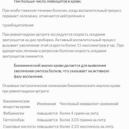
тем больше число лейкоцитов в крови.
При особо тяжелом течении болезни, когда воспалительный процесс
поражает селезенку, отмечается нейтропения и
тромбоцитопения
При ревматоидном артрите исследуется скорость оседания
эритроцитов на дно пробирки. Активный воспалительный процесс
вызывает увеличение этой скорости более 15 миллиметров в час. При
адекватном лечении и регрессии болезни скорость оседания
эритроцитов снижается.
Биохимический анализ крови делается для выявления
увеличения синтеза белков, что указывает на активную
фазу воспаления.
Основные патологические изменения биохимического анализа крови
при ревматоидном артрите
Биохимические
Изменения
Численный эквивалент изменений
вещества крови
Фибриноген
повышается
более 4 грамм на литр
Гаптоглобин
повышается
более 3,03 грамма на литр
Сиаловые кислоты
повышаются
более 2,33 миллимоль на литр