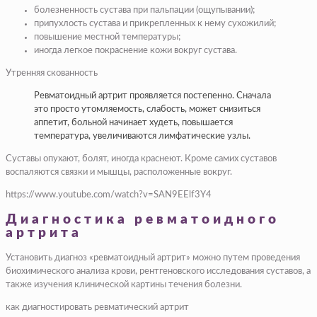
болезненность сустава при пальпации (ощупывании);
припухлость сустава и прикрепленных к нему сухожилий;
повышение местной температуры;
иногда легкое покраснение кожи вокруг сустава.
Утренняя скованность
Ревматоидный артрит проявляется постепенно. Сначала
это просто утомляемость, слабость, может снизиться
аппетит, больной начинает худеть, повышается
температура, увеличиваются лимфатические узлы.
Суставы опухают, болят, иногда краснеют. Кроме самих суставов
воспаляются связки и мышцы, расположенные вокруг.
https://www.youtube.com/watch?v=SAN9EElf3Y4
Диагностика ревматоидного
артрита
Установить диагноз «ревматоидный артрит» можно путем проведения
биохимического анализа крови, рентгеновского исследования суставов, а
также изучения клинической картины течения болезни.
как диагностировать ревматический артрит