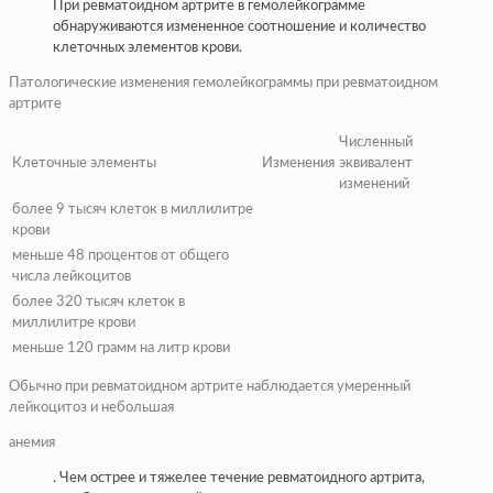
При ревматоидном артрите в гемолейкограмме
обнаруживаются измененное соотношение и количество
клеточных элементов крови.
Патологические изменения гемолейкограммы при ревматоидном
артрите
Численный
Клеточные элементы
Изменения
эквивалент
изменений
более 9 тысяч клеток в миллилитре
крови
меньше 48 процентов от общего
числа лейкоцитов
более 320 тысяч клеток в
миллилитре крови
меньше 120 грамм на литр крови
Обычно при ревматоидном артрите наблюдается умеренный
лейкоцитоз и небольшая
анемия
. Чем острее и тяжелее течение ревматоидного артрита,