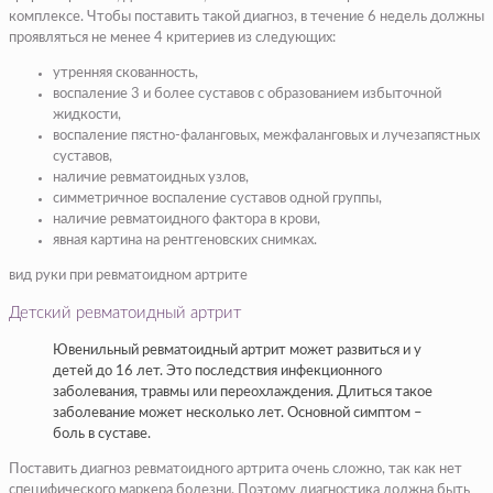
комплексе. Чтобы поставить такой диагноз, в течение 6 недель должны
проявляться не менее 4 критериев из следующих:
утренняя скованность,
воспаление 3 и более суставов с образованием избыточной
жидкости,
воспаление пястно-фаланговых, межфаланговых и лучезапястных
суставов,
наличие ревматоидных узлов,
симметричное воспаление суставов одной группы,
наличие ревматоидного фактора в крови,
явная картина на рентгеновских снимках.
вид руки при ревматоидном артрите
Детский ревматоидный артрит
Ювенильный ревматоидный артрит может развиться и у
детей до 16 лет. Это последствия инфекционного
заболевания, травмы или переохлаждения. Длиться такое
заболевание может несколько лет. Основной симптом –
боль в суставе.
Поставить диагноз ревматоидного артрита очень сложно, так как нет
специфического маркера болезни. Поэтому диагностика должна быть