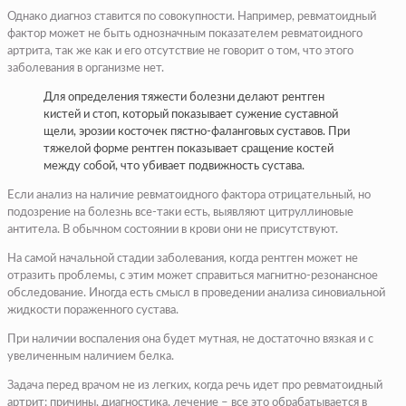
Однако диагноз ставится по совокупности. Например, ревматоидный
фактор может не быть однозначным показателем ревматоидного
артрита, так же как и его отсутствие не говорит о том, что этого
заболевания в организме нет.
Для определения тяжести болезни делают рентген
кистей и стоп, который показывает сужение суставной
щели, эрозии косточек пястно-фаланговых суставов. При
тяжелой форме рентген показывает сращение костей
между собой, что убивает подвижность сустава.
Если анализ на наличие ревматоидного фактора отрицательный, но
подозрение на болезнь все-таки есть, выявляют цитруллиновые
антитела. В обычном состоянии в крови они не присутствуют.
На самой начальной стадии заболевания, когда рентген может не
отразить проблемы, с этим может справиться магнитно-резонансное
обследование. Иногда есть смысл в проведении анализа синовиальной
жидкости пораженного сустава.
При наличии воспаления она будет мутная, не достаточно вязкая и с
увеличенным наличием белка.
Задача перед врачом не из легких, когда речь идет про ревматоидный
артрит: причины, диагностика, лечение – все это обрабатывается в