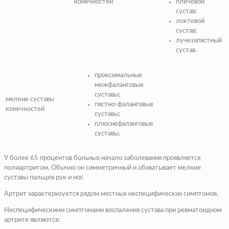
конечностей
плечевой
сустав;
локтевой
сустав;
лучезапястный
сустав.
проксимальные
межфаланговые
суставы;
мелкие суставы
пястно-фаланговые
конечностей
суставы;
плюснефаланговые
суставы.
У более 65 процентов больных начало заболевания проявляется
полиартритом. Обычно он симметричный и обхватывает мелкие
суставы пальцев рук и ног.
Артрит характеризуется рядом местных неспецифических симптомов.
Неспецифическими симптомами воспаления сустава при ревматоидном
артрите являются: