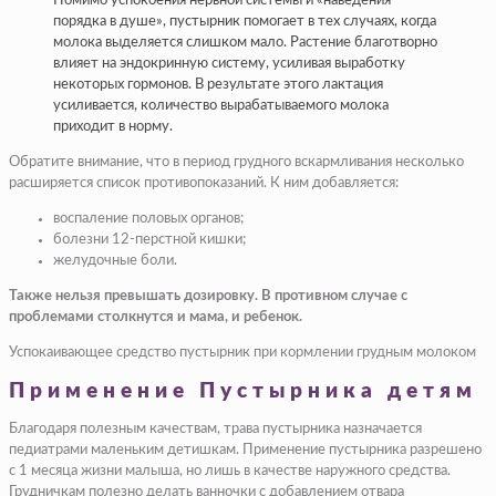
Помимо успокоения нервной системы и «наведения
порядка в душе», пустырник помогает в тех случаях, когда
молока выделяется слишком мало. Растение благотворно
влияет на эндокринную систему, усиливая выработку
некоторых гормонов. В результате этого лактация
усиливается, количество вырабатываемого молока
приходит в норму.
Обратите внимание, что в период грудного вскармливания несколько
расширяется список противопоказаний. К ним добавляется:
воспаление половых органов;
болезни 12-перстной кишки;
желудочные боли.
Также нельзя превышать дозировку. В противном случае с
проблемами столкнутся и мама, и ребенок.
Успокаивающее средство пустырник при кормлении грудным молоком
Применение Пустырника детям
Благодаря полезным качествам, трава пустырника назначается
педиатрами маленьким детишкам. Применение пустырника разрешено
с 1 месяца жизни малыша, но лишь в качестве наружного средства.
Грудничкам полезно делать ванночки с добавлением отвара