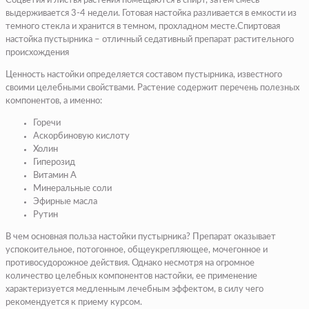
Соцветия и листья растения помещаются в спирт, затем смесь
выдерживается 3-4 недели. Готовая настойка разливается в емкости из
темного стекла и хранится в темном, прохладном месте.Спиртовая
настойка пустырника – отличный седативный препарат растительного
происхождения
Ценность настойки определяется составом пустырника, известного
своими целебными свойствами. Растение содержит перечень полезных
компонентов, а именно:
Горечи
Аскорбиновую кислоту
Холин
Гиперозид
Витамин А
Минеральные соли
Эфирные масла
Рутин
В чем основная польза настойки пустырника? Препарат оказывает
успокоительное, потогонное, общеукрепляющее, мочегонное и
противосудорожное действия. Однако несмотря на огромное
количество целебных компонентов настойки, ее применение
характеризуется медленным лечебным эффектом, в силу чего
рекомендуется к приему курсом.