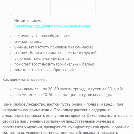
Читайте также:
Симптомы радикулита у мужчин пояснице
стимулирует кровообращение;
снимает стресс;
уменьшает частоту
приливов при климаксе
;
снимает боли и спазмы по время менструаций;
укрепляет мускулатуру матки;
помогает восстановить гормональный баланс;
замедляет рост новообразований.
Как принимать настойку:
при климаксе
– по 20-30 капель трижды в сутки до 30 дней;
при миоме
– по 40-50 капель 4 раза в сутки после еды.
Как и любое лекарство, настой пустырника – польза, и вред – при
неправильном применении. Поскольку растение содержит
алкалоиды, принимать его нужно осторожно. Отмечены целительные
свойства при лечении воспаления предстательной железы и
простатита у мужчин, препарат стимулирует приток крови к органам
малого таза, ускоряет регенерацию тканей, помогает повысить