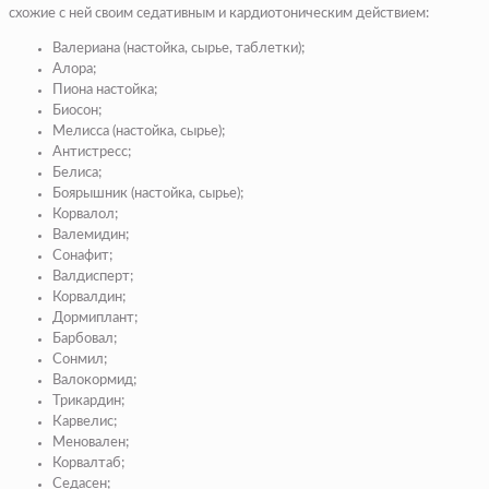
схожие с ней своим седативным и кардиотоническим действием:
Валериана
(настойка, сырье, таблетки);
Алора
;
Пиона настойка
;
Биосон
;
Мелисса
(настойка, сырье);
Антистресс
;
Белиса
;
Боярышник
(настойка, сырье);
Корвалол
;
Валемидин
;
Сонафит
;
Валдисперт
;
Корвалдин
;
Дормиплант
;
Барбовал
;
Сонмил
;
Валокормид
;
Трикардин
;
Карвелис
;
Меновален
;
Корвалтаб
;
Седасен
;