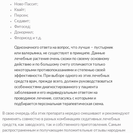
Ново-Пассит
;
Квайт
;
Персен
;
Седавит
;
Фитосед
;
Донормил
;
Флорисед
и т.д.
Однозначного ответа на вопрос, что лучше – пустырник
или валерьянка, не существует в принципе. Данные
лечебные растения очень схожи по своему основному
действию и по большому счету отличаются только
некоторыми противопоказаниями и степенью своей
эффективности. При выборе одного из этих лечебных
средств врач, прежде всего, должен руководствоваться
особенностями диагностированного у пациента
заболевания и его индивидуальным ответом на
проводимое лечение, согласуясь с которыми и
подбирается персональная терапевтическая схема.
В свою очередь оба этих препарата нередко смешивают и рекомендуют
применять совместно в разных комбинациях седативных лечебных
средств, как заводского, так и собственного приготовления. Самым
распространенным и получающим положительные отзывы народным