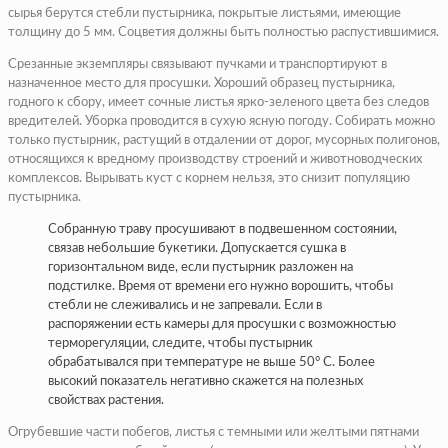
сырья берутся стебли пустырника, покрытые листьями, имеющие
толщину до 5 мм. Соцветия должны быть полностью распустившимися.
Срезанные экземпляры связывают пучками и транспортируют в
назначенное место для просушки. Хороший образец пустырника,
годного к сбору, имеет сочные листья ярко-зеленого цвета без следов
вредителей. Уборка проводится в сухую ясную погоду. Собирать можно
только пустырник, растущий в отдалении от дорог, мусорных полигонов,
относящихся к вредному производству строений и животноводческих
комплексов. Вырывать куст с корнем нельзя, это снизит популяцию
пустырника.
Собранную траву просушивают в подвешенном состоянии,
связав небольшие букетики. Допускается сушка в
горизонтальном виде, если пустырник разложен на
подстилке. Время от времени его нужно ворошить, чтобы
стебли не слеживались и не запревали. Если в
распоряжении есть камеры для просушки с возможностью
терморегуляции, следите, чтобы пустырник
обрабатывался при температуре не выше 50° C. Более
высокий показатель негативно скажется на полезных
свойствах растения.
Огрубевшие части побегов, листья с темными или желтыми пятнами