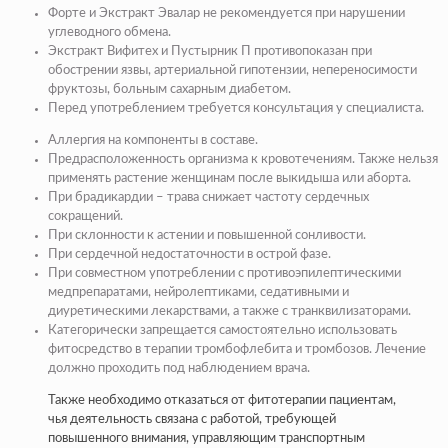
Форте и Экстракт Эвалар не рекомендуется при нарушении
углеводного обмена.
Экстракт Вифитех и Пустырник П противопоказан при
обострении язвы, артериальной гипотензии, непереносимости
фруктозы, больным сахарным диабетом.
Перед употреблением требуется консультация у специалиста.
Аллергия на компоненты в составе.
Предрасположенность организма к кровотечениям. Также нельзя
применять растение женщинам после выкидыша или аборта.
При брадикардии – трава снижает частоту сердечных
сокращений.
При склонности к астении и повышенной сонливости.
При сердечной недостаточности в острой фазе.
При совместном употреблении с противоэпилептическими
медпрепаратами, нейролептиками, седативными и
диуретическими лекарствами, а также с транквилизаторами.
Категорически запрещается самостоятельно использовать
фитосредство в терапии тромбофлебита и тромбозов. Лечение
должно проходить под наблюдением врача.
Также необходимо отказаться от фитотерапии пациентам,
чья деятельность связана с работой, требующей
повышенного внимания, управляющим транспортным