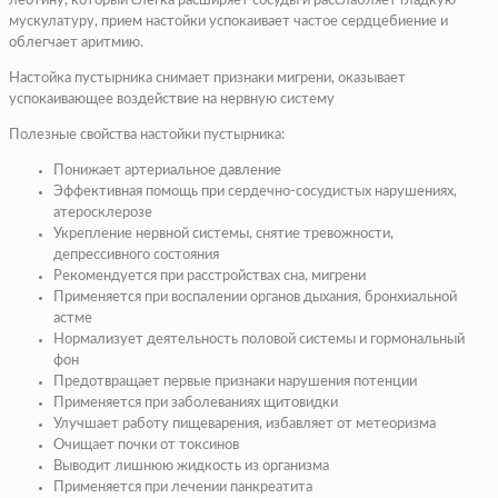
леотину, который слегка расширяет сосуды и расслабляет гладкую
мускулатуру, прием настойки успокаивает частое сердцебиение и
облегчает аритмию.
Настойка пустырника снимает признаки мигрени, оказывает
успокаивающее воздействие на нервную систему
Полезные свойства настойки пустырника:
Понижает артериальное давление
Эффективная помощь при сердечно-сосудистых нарушениях,
атеросклерозе
Укрепление нервной системы, снятие тревожности,
депрессивного состояния
Рекомендуется при расстройствах сна, мигрени
Применяется при воспалении органов дыхания, бронхиальной
астме
Нормализует деятельность половой системы и гормональный
фон
Предотвращает первые признаки нарушения потенции
Применяется при заболеваниях щитовидки
Улучшает работу пищеварения, избавляет от метеоризма
Очищает почки от токсинов
Выводит лишнюю жидкость из организма
Применяется при лечении панкреатита