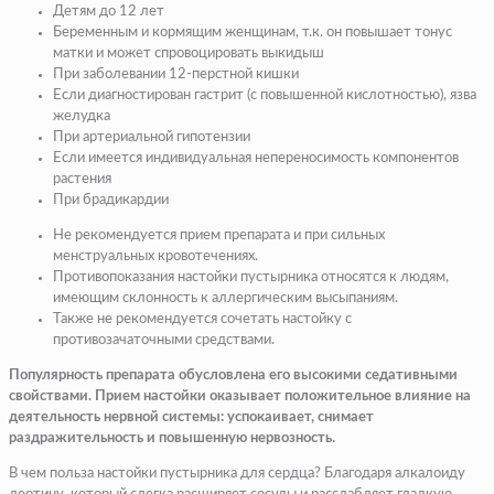
Детям до 12 лет
Беременным и кормящим женщинам, т.к. он повышает тонус
матки и может спровоцировать выкидыш
При заболевании 12-перстной кишки
Если диагностирован гастрит (с повышенной кислотностью), язва
желудка
При артериальной гипотензии
Если имеется индивидуальная непереносимость компонентов
растения
При брадикардии
Не рекомендуется прием препарата и при сильных
менструальных кровотечениях.
Противопоказания настойки пустырника относятся к людям,
имеющим склонность к аллергическим высыпаниям.
Также не рекомендуется сочетать настойку с
противозачаточными средствами.
Популярность препарата обусловлена его высокими седативными
свойствами. Прием настойки оказывает положительное влияние на
деятельность нервной системы: успокаивает, снимает
раздражительность и повышенную нервозность.
В чем польза настойки пустырника для сердца? Благодаря алкалоиду