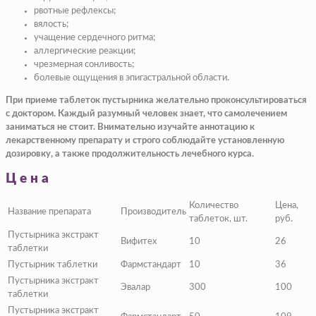
рвотные рефлексы;
вялость;
учащение сердечного ритма;
аллергические реакции;
чрезмерная сонливость;
болевые ощущения в эпигастральной области.
При приеме таблеток пустырника желательно проконсультироваться
с доктором. Каждый разумный человек знает, что самолечением
заниматься не стоит. Внимательно изучайте аннотацию к
лекарственному препарату и строго соблюдайте установленную
дозировку, а также продолжительность лечебного курса.
Цена
Количество
Цена,
Название препарата
Производитель
таблеток, шт.
руб.
Пустырника экстракт
Вифитех
10
26
таблетки
Пустырник таблетки
Фармстандарт
10
36
Пустырника экстракт
Эвалар
300
100
таблетки
Пустырника экстракт