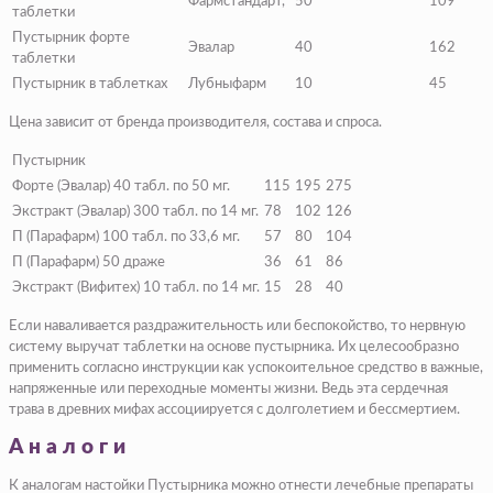
Фармстандарт,
50
109
таблетки
Пустырник форте
Эвалар
40
162
таблетки
Пустырник в таблетках
Лубныфарм
10
45
Цена зависит от бренда производителя, состава и спроса.
Пустырник
Форте (Эвалар) 40 табл. по 50 мг.
115
195
275
Экстракт (Эвалар) 300 табл. по 14 мг.
78
102
126
П (Парафарм) 100 табл. по 33,6 мг.
57
80
104
П (Парафарм) 50 драже
36
61
86
Экстракт (Вифитех) 10 табл. по 14 мг.
15
28
40
Если наваливается раздражительность или беспокойство, то нервную
систему выручат таблетки на основе пустырника. Их целесообразно
применить согласно инструкции как успокоительное средство в важные,
напряженные или переходные моменты жизни. Ведь эта сердечная
трава в древних мифах ассоциируется с долголетием и бессмертием.
Аналоги
К аналогам настойки Пустырника можно отнести лечебные препараты