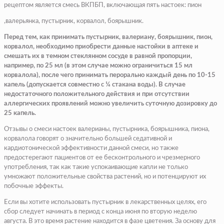
рецептом является смесь ВКПБП, включающая пять настоек: пион
,валерьянка, пустырник, корвалол, боярышник.
Перед тем, как принимать пустырник, валериану, боярышник, пион,
корвалол, необходимо приобрести данные настойки в аптеке и
смешать их в темном стеклянном сосуде в равной пропорции,
например, по 25 мл (в этом случае можно ограничиться 15 мл
корвалола), после чего принимать перорально каждый день по 10-15
капель (допускается совместно с ¼ стакана воды). В случае
недостаточного положительного действия и при отсутствии
аллергических проявлений можно увеличить суточную дозировку до
25 капель.
Отзывы о смеси настоек валерианы, пустырника, боярышника, пиона,
корвалола говорят о значительно большей седативной и
кардиотонической эффективности данной смеси, но также
предостерегают пациентов от ее бесконтрольного и чрезмерного
употребления, так как такие успокаивающие капли не только
умножают положительные свойства растений, но и потенцируют их
побочные эффекты.
Если вы хотите использовать пустырник в лекарственных целях, его
сбор следует начинать в период с конца июня по вторую неделю
августа. В это время растение находится в фазе цветения. За основу для