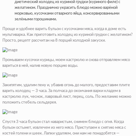
диетический холодец из куриной грудки (куриного филе) с
желатином. Празднично украсить блюдо можно варёной
морковью, кусочками отварного яйца, консервированными
зелёными горошинами.
Проще и удобнее варить бульон с кусочками мяса, когда в доме есть
мультиварка. Как приготовить холодец из куриной грудки с желатином?
Просто, рецепт рассчитан на 8 порций холодной закуски.
Промываем кусочки курицы, моем кастрюлю и снова отправляем мясо
вариться в ней, налив новую порцию воды.
Закипятим, удалим пену и, убавив огонь до малого, предоставим плите
варить холодец — 3 часа. За полчаса до окончания варки кладем в
кастрюлю лук, чеснок, лавровый лист, перец, соль. По желанию можно
положить стебель сельдерея.
Спустя 3 часа бульон стал наваристым, снимем блюдо с огня. Когда
бульон остынет, извлечем из него мясо. Приступаем к снятию мяса с
костей голени и шеек. Лапки удаляем, они нам не понадобятся —