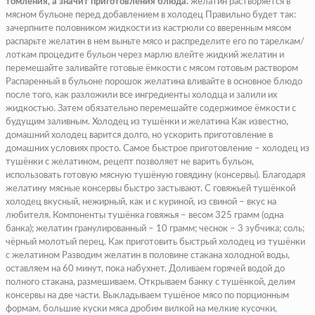
томления, а значит приготовления блюда.
желатин растворяется в
мясном бульоне перед добавлением в холодец Правильно будет так:
зачерпните половником жидкости из кастрюли со вверенным мясом
распарьте желатин в нем выньте мясо и распределите его по тарелкам/
лоткам процедите бульон через марлю влейте жидкий желатин и
перемешайте заливайте готовые ёмкости с мясом готовым раствором
Распаренный в бульоне порошок желатина вливайте в основное блюдо
после того, как разложили все ингредиенты холодца и залили их
жидкостью. Затем обязательно перемешайте содержимое ёмкости с
будущим заливным. Холодец из тушёнки и желатина Как известно,
домашний холодец варится долго, но ускорить приготовление в
домашних условиях просто. Самое быстрое приготовление – холодец из
тушёнки с желатином, рецепт позволяет не варить бульон,
использовать готовую мясную тушёную говядину (консервы). Благодаря
желатину мясные консервы быстро застывают. С говяжьей тушёнкой
холодец вкусный, нежирный, как и с куриной, из свиной – вкус на
любителя. Компоненты тушёнка говяжья – весом 325 грамм (одна
банка); желатин гранулированный – 10 грамм; чеснок – 3 зубчика; соль;
чёрный молотый перец. Как приготовить быстрый холодец из тушёнки
с желатином Разводим желатин в половине стакана холодной воды,
оставляем на 60 минут, пока набухнет. Доливаем горячей водой до
полного стакана, размешиваем. Открываем банку с тушёнкой, делим
консервы на две части. Выкладываем тушёное мясо по порционным
формам, большие куски мяса дробим вилкой на мелкие кусочки,