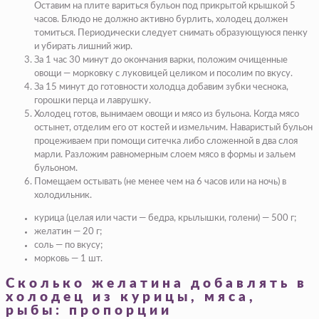
Оставим на плите вариться бульон под прикрытой крышкой 5
часов.
Блюдо не должно активно бурлить, холодец должен
томиться. Периодически следует снимать образующуюся пенку
и убирать лишний жир.
За 1 час 30 минут до окончания варки, положим очищенные
овощи — морковку с луковицей целиком и посолим по вкусу.
За 15 минут до готовности холодца добавим зубки чеснока,
горошки перца и лаврушку.
Холодец готов, вынимаем овощи и мясо из бульона. Когда мясо
остынет, отделим его от костей и измельчим. Наваристый бульон
процеживаем при помощи ситечка либо сложенной в два слоя
марли. Разложим равномерным слоем мясо в формы и зальем
бульоном.
Помещаем остывать (не менее чем на 6 часов или на ночь) в
холодильник.
курица (целая или части — бедра, крылышки, голени) — 500 г;
желатин — 20 г;
соль — по вкусу;
морковь — 1 шт.
Сколько желатина добавлять в
холодец из курицы, мяса,
рыбы: пропорции