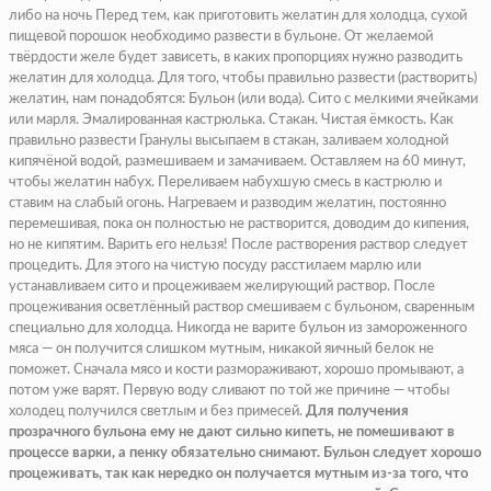
либо на ночь Перед тем, как приготовить желатин для холодца, сухой
пищевой порошок необходимо развести в бульоне. От желаемой
твёрдости желе будет зависеть, в каких пропорциях нужно разводить
желатин для холодца. Для того, чтобы правильно развести (растворить)
желатин, нам понадобятся: Бульон (или вода). Сито с мелкими ячейками
или марля. Эмалированная кастрюлька. Стакан. Чистая ёмкость. Как
правильно развести Гранулы высыпаем в стакан, заливаем холодной
кипячёной водой, размешиваем и замачиваем. Оставляем на 60 минут,
чтобы желатин набух. Переливаем набухшую смесь в кастрюлю и
ставим на слабый огонь. Нагреваем и разводим желатин, постоянно
перемешивая, пока он полностью не растворится, доводим до кипения,
но не кипятим. Варить его нельзя! После растворения раствор следует
процедить. Для этого на чистую посуду расстилаем марлю или
устанавливаем сито и процеживаем желирующий раствор. После
процеживания осветлённый раствор смешиваем с бульоном, сваренным
специально для холодца. Никогда не варите бульон из замороженного
мяса — он получится слишком мутным, никакой яичный белок не
поможет. Сначала мясо и кости размораживают, хорошо промывают, а
потом уже варят. Первую воду сливают по той же причине — чтобы
холодец получился светлым и без примесей.
Для получения
прозрачного бульона ему не дают сильно кипеть, не помешивают в
процессе варки, а пенку обязательно снимают. Бульон следует хорошо
процеживать, так как нередко он получается мутным из-за того, что