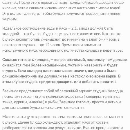
один час. После этого ножки заливают холодной водой, доводят ее до
кипения, затем сливают и снова наполняют кастрюлю с мясом водой.
Это делают для того, чтобы бульон получился прозрачным и менее
жирным.
Идеальное соотношение воды и мяса — 2:1, а вода должна быть
холодной — так бульон будет еще вкуснее и аппетитнее. Как только
бульон закипит, огонь уменьшают до минимума и варят 5–7 часов, в
некоторых случаях — до 12 часов. Время варки зависит от
используемого мяса, необходимого количества холодца и рецептуры.
Сколько готовить холодец — вопрос значимый, поскольку чем дольше
он варится, тем более насыщенным, густым и наваристым будет
студень. Если холодец плохо застывает, значит, жидкости было
слишком много или вы доливали ее в кастрюлю во время варки. В
этом случае студень придется доварить или добавить желатин.
Заливное представляет собой облегченный вариант студня и холодца,
поскольку готовят его из нежирных видов мяса (говядины, телятины,
языка, курицы, индейки) и рыбы. Заливное готовить просто и легко, а
для застывания бульона используется желатин.
Мясо или птицу отваривают по всем правилам приготовления мясного
бульона. Далее блюдо охлаждают, отделяют мясо от костей,
разбирают его на волокна или режут на куски. Бульон процеживают, а