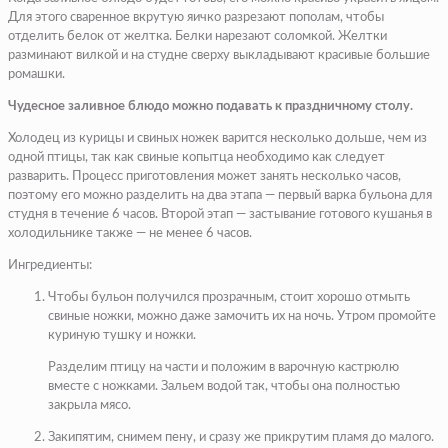
Для этого сваренное вкрутую яичко разрезают пополам, чтобы
отделить белок от желтка. Белки нарезают соломкой. Желтки
разминают вилкой и на студне сверху выкладывают красивые большие
ромашки.
Чудесное заливное блюдо можно подавать к праздничному столу.
Холодец из курицы и свиных ножек варится несколько дольше, чем из
одной птицы, так как свиные копытца необходимо как следует
разварить. Процесс приготовления может занять несколько часов,
поэтому его можно разделить на два этапа — первый варка бульона для
студня в течение 6 часов. Второй этап — застывание готового кушанья в
холодильнике также — не менее 6 часов.
Ингредиенты:
Чтобы бульон получился прозрачным, стоит хорошо отмыть
свиные ножки, можно даже замочить их на ночь. Утром промойте
куриную тушку и ножки.
Разделим птицу на части и положим в варочную кастрюлю
вместе с ножками. Зальем водой так, чтобы она полностью
закрыла мясо.
Закипятим, снимем пену, и сразу же прикрутим пламя до малого.