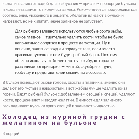
желатин заливают водой для разбухания — при этом пропорции бульона
и желатина зависят от количества мяса. Рекомендуется придерживаться
соотношения, указанного в рецепте. Желатин вливают в бульон и
нагревают, но не кипятят, иначе заливное не загустеет.
Для рыбного заливного используются любые сорта рыбы,
самое главное — тщательно удалить кости, чтобы не было
неприятных сюрпризов в процессе дегустации. Ну и
конечно, заливное вряд ли порадует глаз, если вместо
красивых кусочков в нем будет рыбный фарш. Поэтому
обычно используют более плотную рыбу, которая не
разваливается при варке, — минтай, скумбрию, щуку,
горбушу и представителей семейства лососевых.
В бульон помещают рыбьи головы, хвосты и плавники, именно они
делают его густым и наваристым, а вот жабры лучше удалить из-за
горечи. Варят рыбный бульон с добавлением овощей и специй, удаляют
кости, процеживают и вводят желатин. В емкости для заливного
раскладывают кусочки ярких овощей и заливают жидкостью.
Холодец из куриной грудки с
желатином на бульоне
8 порций