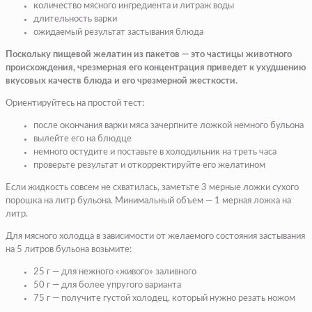
количество мясного ингредиента и литраж воды
длительность варки
ожидаемый результат застывания блюда
Поскольку пищевой желатин из пакетов — это частицы животного
происхождения, чрезмерная его концентрация приведет к ухудшению
вкусовых качеств блюда и его чрезмерной жесткости.
Ориентируйтесь на простой тест:
после окончания варки мяса зачерпните ложкой немного бульона
вылейте его на блюдце
немного остудите и поставьте в холодильник на треть часа
проверьте результат и откорректируйте его желатином
Если жидкость совсем не схватилась, заметьте 3 мерные ложки сухого
порошка на литр бульона. Минимальный объем — 1 мерная ложка на
литр.
Для мясного холодца в зависимости от желаемого состояния застывания
на 5 литров бульона возьмите:
25 г — для нежного «живого» заливного
50 г — для более упругого варианта
75 г — получите густой холодец, который нужно резать ножом