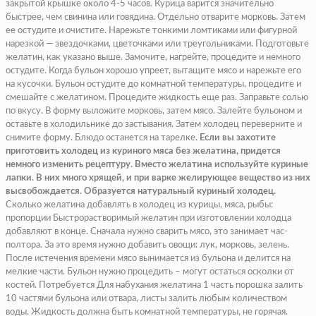
закрытой крышке около 4-5 часов. Курица варится значительно
быстрее, чем свинина или говядина. Отдельно отварите морковь. Затем
ее остудите и очистите. Нарежьте тонкими ломтиками или фигурной
нарезкой — звездочками, цветочками или треугольниками. Подготовьте
желатин, как указано выше. Замочите, нагрейте, процедите и немного
остудите. Когда бульон хорошо упреет, вытащите мясо и нарежьте его
на кусочки. Бульон остудите до комнатной температуры, процедите и
смешайте с желатином. Процедите жидкость еще раз. Заправьте солью
по вкусу. В форму выложите морковь, затем мясо. Залейте бульоном и
оставьте в холодильнике до застывания. Затем холодец переверните и
снимите форму. Блюдо останется на тарелке.
Если вы захотите
приготовить холодец из куриного мяса без желатина, придется
немного изменить рецептуру. Вместо желатина используйте куриные
лапки. В них много хрящей, и при варке желирующее вещество из них
высвобождается. Образуется натуральный куриный холодец.
Сколько желатина добавлять в холодец из курицы, мяса, рыбы:
пропорции Быстрорастворимый желатин при изготовлении холодца
добавляют в конце. Сначала нужно сварить мясо, это занимает час-
полтора. За это время нужно добавить овощи: лук, морковь, зелень.
После истечения времени мясо вынимается из бульона и делится на
мелкие части. Бульон нужно процедить – могут остаться осколки от
костей. Потребуется Для набухания желатина 1 часть порошка залить
10 частями бульона или отвара, листы залить любым количеством
воды. Жидкость должна быть комнатной температуры, не горячая.