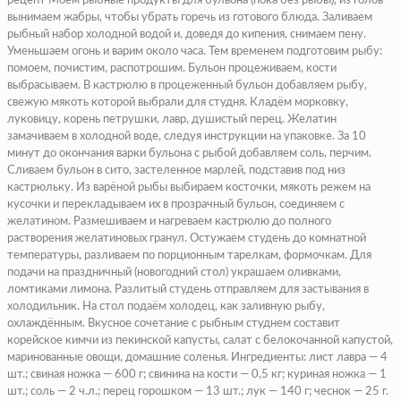
рецепт Моем рыбные продукты для бульона (пока без рыбы), из голов
вынимаем жабры, чтобы убрать горечь из готового блюда. Заливаем
рыбный набор холодной водой и, доведя до кипения, снимаем пену.
Уменьшаем огонь и варим около часа. Тем временем подготовим рыбу:
помоем, почистим, распотрошим. Бульон процеживаем, кости
выбрасываем. В кастрюлю в процеженный бульон добавляем рыбу,
свежую мякоть которой выбрали для студня. Кладём морковку,
луковицу, корень петрушки, лавр, душистый перец. Желатин
замачиваем в холодной воде, следуя инструкции на упаковке. За 10
минут до окончания варки бульона с рыбой добавляем соль, перчим.
Сливаем бульон в сито, застеленное марлей, подставив под низ
кастрюльку. Из варёной рыбы выбираем косточки, мякоть режем на
кусочки и перекладываем их в прозрачный бульон, соединяем с
желатином. Размешиваем и нагреваем кастрюлю до полного
растворения желатиновых гранул. Остужаем студень до комнатной
температуры, разливаем по порционным тарелкам, формочкам. Для
подачи на праздничный (новогодний стол) украшаем оливками,
ломтиками лимона. Разлитый студень отправляем для застывания в
холодильник. На стол подаём холодец, как заливную рыбу,
охлаждённым. Вкусное сочетание с рыбным студнем составит
корейское кимчи из пекинской капусты, салат с белокочанной капустой,
маринованные овощи, домашние соленья. Ингредиенты: лист лавра — 4
шт.; свиная ножка — 600 г; свинина на кости — 0,5 кг; куриная ножка — 1
шт.; соль — 2 ч.л.; перец горошком — 13 шт.; лук — 140 г; чеснок — 25 г.