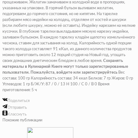
процеживаем. Желатин замачиваем в холодной воде в пропорциях,
указанных на упаковке. В горячий бульон выливаем желатин,
подогреваем до горячего состояния, но не кипятим. На тарелке
разбираем мясо индейки на холодец, отделяем от костей и шкурки
(если любите шкурку, можно её оставить). Индейку нарезаем на мелкие
кусочки. В глубокие тарелки выкладываем мясную нарезку индейки,
заливаем бульоном. В каждую тарелку кладём щепотку измельчённого
чеснока, ставим для застывания на холод. Калорийность одной порции
такого холодца составляет 91 кКал, из данного количества продуктов
можно приготовить около 12 порций студня на Новый год, угощать
своих домашних диетическим блюдом в любое время.
Сохранять
материалы в Кулинарной Книге могут только зарегистрированные
пользователи. Пожалуйста, войдите или зарегистрируйтесь
Вес
состава: 100 гр Калорийность состава: 34 ккал Белков: 7 гр Жиров: 0 гр
Углеводов: 1 гр Б/Ж/У: 87 / 0 / 13 Н 100 / С 0 / В 0
Время
приготовления: 5 ч
Поделиться
Отправить
Класснуть
Похожие публикации