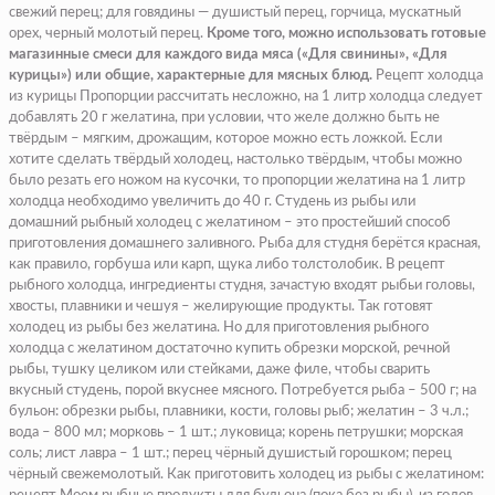
свежий перец; для говядины — душистый перец, горчица, мускатный
орех, черный молотый перец.
Кроме того, можно использовать готовые
магазинные смеси для каждого вида мяса («Для свинины», «Для
курицы») или общие, характерные для мясных блюд.
Рецепт холодца
из курицы Пропорции рассчитать несложно, на 1 литр холодца следует
добавлять 20 г желатина, при условии, что желе должно быть не
твёрдым – мягким, дрожащим, которое можно есть ложкой. Если
хотите сделать твёрдый холодец, настолько твёрдым, чтобы можно
было резать его ножом на кусочки, то пропорции желатина на 1 литр
холодца необходимо увеличить до 40 г. Студень из рыбы или
домашний рыбный холодец с желатином – это простейший способ
приготовления домашнего заливного. Рыба для студня берётся красная,
как правило, горбуша или карп, щука либо толстолобик. В рецепт
рыбного холодца, ингредиенты студня, зачастую входят рыбьи головы,
хвосты, плавники и чешуя – желирующие продукты. Так готовят
холодец из рыбы без желатина. Но для приготовления рыбного
холодца с желатином достаточно купить обрезки морской, речной
рыбы, тушку целиком или стейками, даже филе, чтобы сварить
вкусный студень, порой вкуснее мясного. Потребуется рыба – 500 г; на
бульон: обрезки рыбы, плавники, кости, головы рыб; желатин – 3 ч.л.;
вода – 800 мл; морковь – 1 шт.; луковица; корень петрушки; морская
соль; лист лавра – 1 шт.; перец чёрный душистый горошком; перец
чёрный свежемолотый. Как приготовить холодец из рыбы с желатином: