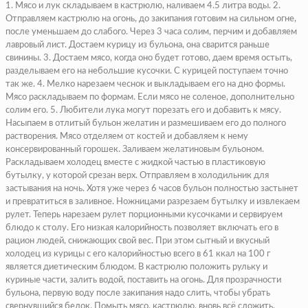
1. Мясо и лук складываем в кастрюлю, наливаем 4.5 литра воды. 2.
Отправляем кастрюлю на огонь, до закипания готовим на сильном огне,
после уменьшаем до слабого. Через 3 часа солим, перчим и добавляем
лавровый лист. Достаем курицу из бульона, она сварится раньше
свинины. 3. Достаем мясо, когда оно будет готово, даем время остыть,
разделываем его на небольшие кусочки. С курицей поступаем точно
так же. 4. Мелко нарезаем чеснок и выкладываем его на дно формы.
Мясо раскладываем по формам. Если мясо не соленое, дополнительно
солим его. 5. Любители лука могут порезать его и добавить к мясу.
Насыпаем в отлитый бульон желатин и размешиваем его до полного
растворения. Мясо отделяем от костей и добавляем к нему
консервированный горошек. Заливаем желатиновым бульоном.
Раскладываем холодец вместе с жидкой частью в пластиковую
бутылку, у которой срезан верх.
Отправляем в холодильник для
застывания на ночь. Хотя уже через 6 часов бульон полностью застынет
и превратиться в заливное. Ножницами разрезаем бутылку и извлекаем
рулет.
Теперь нарезаем рулет порционными кусочками и сервируем
блюдо к столу. Его низкая калорийность позволяет включать его в
рацион людей, снижающих свой вес. При этом сытный и вкусный
холодец из курицы с его калорийностью всего в 61 ккал на 100 г
является диетическим блюдом.
В кастрюлю положить рульку и
куриные части, залить водой, поставить на огонь. Для прозрачности
бульона, первую воду после закипания надо слить, чтобы убрать
свернувшийся белок.
Помыть мясо, кастрюлю, вновь всё сложить,