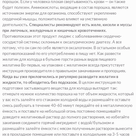
порошок. Если у человека плохая свертываемость крови — он также
будет полезен. Аминокислоты, входящие в состав порошка, являются
источником энергии для организма, способствуют укреплению
сердечной мышцы, положительно влияют на умственную
деятельность.
Специалисты рекомендуют есть желе, кисели и муссы
при легочных, желудочных и кишечных кровотечениях.
Противопоказан этот продукт людям: с заболеваниями сердечно-
сосудистой системы; склонным к оксалурическому диатезу. А все
потому, что он сам по себе является оксалогеном. В остальном особых
противопоказаний по его употреблению в пищу нет. Как развести
желатин для холодца в бульоне горсти разных видов пищевого
желатина Во-первых, на упаковке с желатином всегда присутствует
инструкция производителя о правильном замачивании и пропорциях.
Когда вы уже приловчились и регулярно разводите желатин в
жидкости, то обходитесь без подсказок.
В целом инструкция по
подготовке застывающего вещества для холодца выглядит так:
отмерьте нужное количество порошка на тот объем жидкости, который
у вас есть залейте его стаканом холодной воды и размешайте оставьте
смесь разбухать в течение 40-60 минут передайте её в металлическую
ёмкость и поставьте на небольшой огонь постоянно помешивайте
доведите желатиновый раствор до полного растворения, но избегайте
закипания соедините горячий ингредиент с водой/бульоном и
размешайте залейте ёмкости с мясом полученным раствором вынесите
их в прохладное помещение или поставьте в холодильник на 3-5 часов