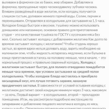
выливаем в формочки сок из банки, жир убираем. Добавляем в
формочки, пропущенные через чеснокодавилку зубчики чеснока.
Вливаем разведённый в воде желатин, если холодец получается
слишком густым, доливаем немного горячей воды. Солим, перчим и
перемешиваем. Отправляем в холодильник для застывания на 1,5 часа.
Холодное блюдо быстрое и вкусное, тушёнку можно использовать
домашнюю или магазинную, основное правило для приготовления
студня – это качественная тушёнка по ГОСТУ с кусочками мяса без
жил. Сколько застывает холодец с добавлением желатина Как долго по
времени застывает холодец с желатином? Чтобы студень хорошо
застыл, во время варки нельзя доливать воду, варить необходимо на
маленьком огне, чтобы жидкость испарялась медленно, если бульона в
конце приготовления осталось на половину меньше, чем в начале, – это
нормальный процесс и правильно сваренный холодец.
Холодец с
желатином застывает быстро, для полного отвердения понадобится
меньше часа времени, при условии застывания на средней полке
холодильника. Чтобы холодное блюдо настоялось и приобрело
насыщенный вкус, его лучше готовить заранее, накануне
праздничного застолья.
В зависимости от условий остывания холодец с
желатином достигнет своей кондиции минимум через 3 часа, максимум
— за ночь. Первый вариант — в холодильнике, второй — прохладном
помещении. Итак, мы рассмотрели подробную инструкцию по
запариванию и добавлению пищевого желатина в холодец из мяса,
курицы и рыбы. Определили оптимальное количество сухого продукта