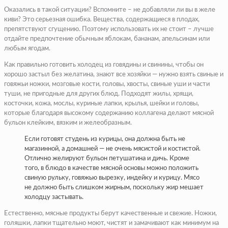
Оказались в такой ситуации? Вспомните – не добавляли ли вы в желе
киви? Это серьезная ошибка. Вещества, содержащиеся в плодах,
препятствуют сгущению. Поэтому использовать их не стоит – лучше
отдайте предпочтение обычным яблокам, бананам, апельсинам или
любым ягодам.
Как правильно готовить холодец из говядины и свинины, чтобы он
хорошо застыл без желатина, знают все хозяйки — нужно взять свиные и
говяжьи ножки, мозговые кости, головы, хвосты, свиные уши и части
туши, не пригодные для других блюд. Подходят жилы, хрящи,
косточки, кожа, мослы, куриные лапки, крылья, шейки и головы,
которые благодаря высокому содержанию коллагена делают мясной
бульон клейким, вязким и желеобразным.
Если готовят студень из курицы, она должна быть не
магазинной, а домашней — не очень мясистой и костистой.
Отлично желируют бульон петушатина и дичь. Кроме
того, в блюдо в качестве мясной основы можно положить
свиную рульку, говяжью вырезку, индейку и курицу. Мясо
не должно быть слишком жирным, поскольку жир мешает
холодцу застывать.
Естественно, мясные продукты берут качественные и свежие. Ножки,
голяшки, лапки тщательно моют, чистят и замачивают как минимум на