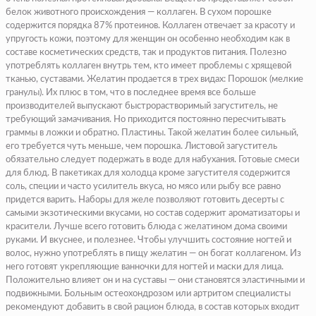
белок животного происхождения — коллаген. В сухом порошке
содержится порядка 87% протеинов. Коллаген отвечает за красоту и
упругость кожи, поэтому для женщин он особенно необходим как в
составе косметических средств, так и продуктов питания. Полезно
употреблять коллаген внутрь тем, кто имеет проблемы с хрящевой
тканью, суставами. Желатин продается в трех видах:
Порошок
(мелкие
гранулы).
Их плюс в том, что в последнее время все больше
производителей выпускают быстрорастворимый загуститель, не
требующий замачивания. Но приходится постоянно пересчитывать
граммы в ложки и обратно.
Пластины.
Такой желатин более сильный,
его требуется чуть меньше, чем порошка. Листовой загуститель
обязательно следует подержать в воде для набухания.
Готовые смеси
для блюд.
В пакетиках для холодца кроме загустителя содержится
соль, специи и часто усилитель вкуса, но мясо или рыбу все равно
придется варить. Наборы для желе позволяют готовить десерты с
самыми экзотическими вкусами, но состав содержит ароматизаторы и
красители. Лучше всего готовить блюда с желатином дома своими
руками. И вкуснее, и полезнее. Чтобы улучшить состояние ногтей и
волос, нужно употреблять в пищу желатин — он богат коллагеном. Из
него готовят укрепляющие ванночки для ногтей и маски для лица.
Положительно влияет он и на суставы — они становятся эластичными и
подвижными. Больным остеохондрозом или артритом специалисты
рекомендуют добавить в свой рацион блюда, в состав которых входит