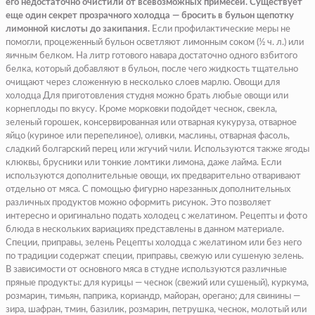
его недостаточно очистили от всевозможных примесей. Существует
еще один секрет прозрачного холодца — бросить в бульон щепотку
лимонной кислоты до закипания.
Если профилактические меры не
помогли, процеженный бульон осветляют лимонным соком (½ ч. л.) или
яичным белком. На литр готового навара достаточно одного взбитого
белка, который добавляют в бульон, после чего жидкость тщательно
очищают через сложенную в несколько слоев марлю. Овощи для
холодца Для приготовления студня можно брать любые овощи или
корнеплоды по вкусу. Кроме морковки подойдет чеснок, свекла,
зеленый горошек, консервированная или отварная кукуруза, отварное
яйцо (куриное или перепелиное), оливки, маслины, отварная фасоль,
сладкий болгарский перец или жгучий чили. Используются также ягоды
клюквы, брусники или тонкие ломтики лимона, даже лайма. Если
используются дополнительные овощи, их предварительно отваривают
отдельно от мяса. С помощью фигурно нарезанных дополнительных
различных продуктов можно оформить рисунок. Это позволяет
интересно и оригинально подать холодец с желатином. Рецепты и фото
блюда в нескольких вариациях представлены в данном материале.
Специи, приправы, зелень Рецепты холодца с желатином или без него
по традиции содержат специи, приправы, свежую или сушеную зелень.
В зависимости от основного мяса в студне используются различные
пряные продукты: для курицы — чеснок (свежий или сушеный), куркума,
розмарин, тимьян, паприка, кориандр, майоран, орегано; для свинины —
зира, шафран, тмин, базилик, розмарин, петрушка, чеснок, молотый или