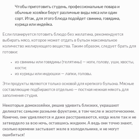
Чтобы приготовить студень, профессиональные повара и
обычные хозяйки берут различные виды мяса или один
сорт. Итак, для этого блюда подойдет свинина, говядина,
курица или индейка.
Если планируется готовить блюдо без желатина, рекомендуется
выбирать мясо, которое может отдать в бульон максимальное
количество желирующего вещества. Таким образом, следует брать для
готовки:
из свинины или говядины (телятины) — ноги, голову, уши, хвосты,
кости;
из курицы или индюшки — лапки, головы.
Эти продукты являются только основой для крепкого бульона. Мясные
составляющие подбираются отдельно — постная нежная мякоть для
заполнения студня.
Некоторые домохозяйки, решив удивить близких, украшают
деликатес самыми разными фруктами, в том числе и экзотическими.
Конечно, они удивляются и даже расстраиваются, когда желе так и не
затвердело за всю ночь, оставшись жидким. А ведь они точно знают,
сколько времени застывает желе в холодильнике, и не могут
ошибиться!