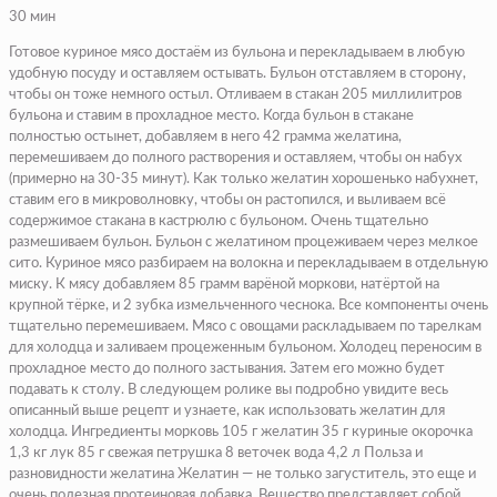
30 мин
Готовое куриное мясо достаём из бульона и перекладываем в любую
удобную посуду и оставляем остывать. Бульон отставляем в сторону,
чтобы он тоже немного остыл. Отливаем в стакан 205 миллилитров
бульона и ставим в прохладное место.
Когда бульон в стакане
полностью остынет, добавляем в него 42 грамма желатина,
перемешиваем до полного растворения и оставляем, чтобы он набух
(примерно на 30-35 минут).
Как только желатин хорошенько набухнет,
ставим его в микроволновку, чтобы он растопился, и выливаем всё
содержимое стакана в кастрюлю с бульоном. Очень тщательно
размешиваем бульон.
Бульон с желатином процеживаем через мелкое
сито. Куриное мясо разбираем на волокна и перекладываем в отдельную
миску.
К мясу добавляем 85 грамм варёной моркови, натёртой на
крупной тёрке, и 2 зубка измельченного чеснока. Все компоненты очень
тщательно перемешиваем.
Мясо с овощами раскладываем по тарелкам
для холодца и заливаем процеженным бульоном.
Холодец переносим в
прохладное место до полного застывания. Затем его можно будет
подавать к столу.
В следующем ролике вы подробно увидите весь
описанный выше рецепт и узнаете, как использовать желатин для
холодца.
Ингредиенты
морковь 105 г желатин 35 г куриные окорочка
1,3 кг лук 85 г свежая петрушка 8 веточек вода 4,2 л Польза и
разновидности желатина Желатин — не только загуститель, это еще и
очень полезная протеиновая добавка. Вещество представляет собой