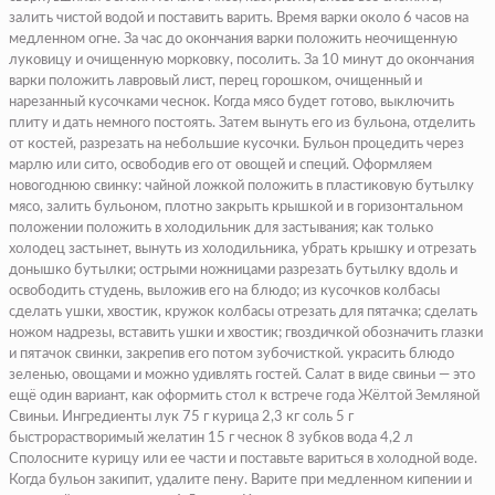
залить чистой водой и поставить варить. Время варки около 6 часов на
медленном огне. За час до окончания варки положить неочищенную
луковицу и очищенную морковку, посолить. За 10 минут до окончания
варки положить лавровый лист, перец горошком, очищенный и
нарезанный кусочками чеснок. Когда мясо будет готово, выключить
плиту и дать немного постоять. Затем вынуть его из бульона, отделить
от костей, разрезать на небольшие кусочки.
Бульон процедить через
марлю или сито, освободив его от овощей и специй. Оформляем
новогоднюю свинку: чайной ложкой положить в пластиковую бутылку
мясо, залить бульоном, плотно закрыть крышкой и в горизонтальном
положении положить в холодильник для застывания;
как только
холодец застынет, вынуть из холодильника, убрать крышку и отрезать
донышко бутылки; острыми ножницами разрезать бутылку вдоль и
освободить студень, выложив его на блюдо;
из кусочков колбасы
сделать ушки, хвостик, кружок колбасы отрезать для пятачка; сделать
ножом надрезы, вставить ушки и хвостик;
гвоздичкой обозначить глазки
и пятачок свинки, закрепив его потом зубочисткой.
украсить блюдо
зеленью, овощами и можно удивлять гостей.
Салат в виде свиньи — это
ещё один вариант, как оформить стол к встрече года Жёлтой Земляной
Свиньи.
Ингредиенты
лук 75 г курица 2,3 кг соль 5 г
быстрорастворимый желатин 15 г чеснок 8 зубков вода 4,2 л
Сполосните курицу или ее части и поставьте вариться в холодной воде.
Когда бульон закипит, удалите пену. Варите при медленном кипении и