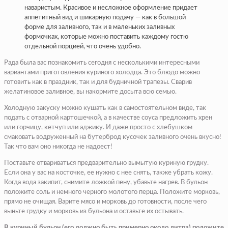
наваристым. Красивое и несложное оформление придает
аппетитный вид и шикарную подачу — как в большой
форме для заливного, так и в маленьких заливных
формочках, которые можно поставить каждому гостю
отдельной порцией, что очень удобно.
Рада была вас познакомить сегодня с несколькими интересными
вариантами приготовления куриного холодца. Это блюдо можно
готовить как в праздник, так и для будничной трапезы. Сварив
желатиновое заливное, вы накормите досыта всю семью.
Холодную закуску можно кушать как в самостоятельном виде, так
подать с отварной картошечкой, а в качестве соуса предложить хрен
или горчицу, кетчуп или аджику. И даже просто с хлебушком
смаковать водруженный на бутерброд кусочек заливного очень вкусно!
Так что вам оно никогда не надоест!
Поставьте отвариваться предварительно вымытую куриную грудку.
Если она у вас на косточке, ее нужно с нее снять, также убрать кожу.
Когда вода закипит, снимите ложкой пену, убавьте нагрев. В бульон
положите соль и немного черного молотого перца. Положите морковь,
прямо не очищая. Варите мясо и морковь до готовности, после чего
выньте грудку и морковь из бульона и оставьте их остывать.
В куриный бульон (его должно быть примерно около литра) положите