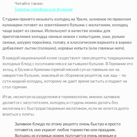
Читайте также:
Гормоны гипофиза и их функции
Студнем принято называть холодец на Урале, заливное по правилам
кулинарии готовят из осветлённого бульона с желатином, холодец
чаще варят из свиньи. Используют в качестве основы для
приготовления холодца свиные ножки с копытцами, уши, рульки
свиньи, шкурку поросёнка, голову, в классическом варианте в варево
добавляют лытки (голяшки), коровьи копыта (или говяжьи ноги).
В каждой национальной кухне существуют свои рецепты традиционных
холодных блюд с кусочками мяса в застывшем бульоне. В Германии это
зельц, в Грузии и Армении горячий мясной суп из говяжьих ног на
наваристом бульоне, знакомый из сборников рецептов, как хаш – по
сути жидкий холодец, которому не дают время застыть и подают на
стол горячим.
Итак, несмотря на разделения в терминологии, именно заливное
делается с загустителем, холодец и студень можно делать без
желатина и с быстрорастворимым желатином, если не хочется долго
возиться у плиты.
Заливное блюдо по этому рецепту очень быстро и просто
готовится, оно украсит любое торжество или праздник.
Холодец из куриных ножек получается очень нежным и