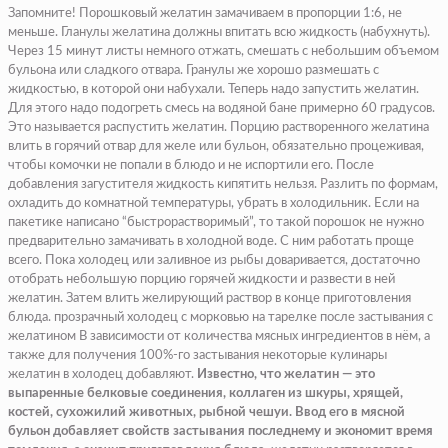
Запомните!
Порошковый желатин замачиваем в пропорции 1:6, не
меньше. Гланулы желатина должны впитать всю жидкость (набухнуть).
Через 15 минут листы немного отжать, смешать с небольшим объемом
бульона или сладкого отвара. Гранулы же хорошо размешать с
жидкостью, в которой они набухали. Теперь надо запустить желатин.
Для этого надо подогреть смесь на водяной бане примерно 60 градусов.
Это называется распустить желатин. Порцию растворенного желатина
влить в горячий отвар для желе или бульон, обязательно процеживая,
чтобы комочки не попали в блюдо и не испортили его.
После
добавления загустителя жидкость кипятить нельзя.
Разлить по формам,
охладить до комнатной температуры, убрать в холодильник. Если на
пакетике написано “быстрорастворимый”, то такой порошок не нужно
предварительно замачивать в холодной воде. С ним работать проще
всего. Пока холодец или заливное из рыбы доваривается, достаточно
отобрать небольшую порцию горячей жидкости и развести в ней
желатин. Затем влить желирующий раствор в конце приготовления
блюда. прозрачный холодец с морковью на тарелке после застывания с
желатином В зависимости от количества мясных ингредиентов в нём, а
также для получения 100%-го застывания некоторые кулинары
желатин в холодец добавляют.
Известно, что желатин — это
выпаренные белковые соединения, коллаген из шкуры, хрящей,
костей, сухожилий животных, рыбной чешуи. Ввод его в мясной
бульон добавляет свойств застывания последнему и экономит время