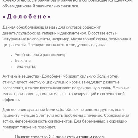
колено отекло, сгибание-разгибание ноги сопровождается щелчком,
объем движений значительно снизился.
«Долобене»
Данная обезболивающая мазь для суставов содержит
диметилсульфоксид, гепарин и декспантенол. В составе есть и
натуральные компоненты, например, масла горной сосны, розмарина и
цитронеллы. Препарат назначают в следующих случаях:
Ушиб колена и растяжения;
Бурситы;
Тендиниты.
Активные вещества «Долобене» убирают сильную боль и отек,
стимулируют местную циркуляцию крови, замедляют развитие
воспаления, а также восстанавливают поврежденную ткань. Эфирные
масла производят дополнительные тонизирующий и согревающий
эффекты.
Для лечения суставной боли «Долобене» не рекомендуется, если
пациенту меньше 5 лет или есть проблемы с печенью, бронхиальная
астма, непереносимость компонентов. Для беременных и кормящих
препарат также не подойдет.
Наносят средство 2-4 раза в сутки тонким слоем,