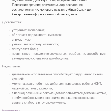
индометацин. Действует в периферических тканях.
Показания: артирит, ревматизм, лор-воспаления,
воспаления матки, мочевого пузыря, зубная боль и др.
Лекарственная форма: свечи, таблетки, мазь.
Достоинства:
устраняет воспаление;
облегчает подвижность суставов;
снимает жар;
уменьшает эритему, отёчность;
притупляет боль;
препятствует появлению сосудистых тромбов, т.к. способствует
замедлению склеивания тромбоцитов.
Недостатки:
длительное использование способствует разрушению тканей
хрящей;
может вызвать побочные действия: нарушение работы ЖКТ,
нервной системы; аллергия;
в период лечения не рекомендовано заниматься деятельностью,
требующей повышенного внимания, т.к. лекарство может
вызвать слабость и головокружение.