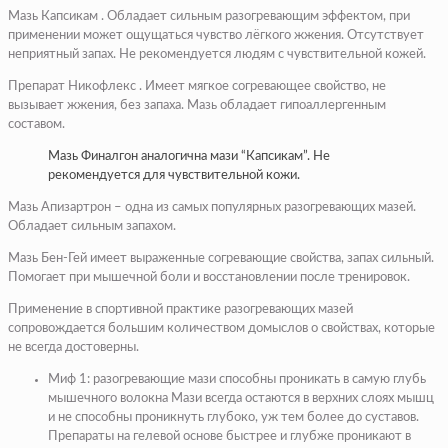
Мазь Капсикам . Обладает сильным разогревающим эффектом, при
применении может ощущаться чувство лёгкого жжения. Отсутствует
неприятный запах. Не рекомендуется людям с чувствительной кожей.
Препарат Никофлекс . Имеет мягкое согревающее свойство, не
вызывает жжения, без запаха. Мазь обладает гипоаллергенным
составом.
Мазь Финалгон аналогична мази “Капсикам”. Не
рекомендуется для чувствительной кожи.
Мазь Апизартрон – одна из самых популярных разогревающих мазей.
Обладает сильным запахом.
Мазь Бен-Гей имеет выраженные согревающие свойства, запах сильный.
Помогает при мышечной боли и восстановлении после тренировок.
Применение в спортивной практике разогревающих мазей
сопровождается большим количеством домыслов о свойствах, которые
не всегда достоверны.
Миф 1: разогревающие мази способны проникать в самую глубь
мышечного волокна
Мази всегда остаются в верхних слоях мышц
и не способны проникнуть глубоко, уж тем более до суставов.
Препараты на гелевой основе быстрее и глубже проникают в