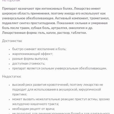
Кеторолак
Препарат назначают при интенсивных болях. Лекарство имеет
широкую область применения, поэтому иногда его используют как
универсальное обезболивающее. Активный компонент, трометамол,
подавляет синтез простагладинов. Показания: сильная и умеренная
боль после травм, зубная боль, артралгия, онкология и др.
Лекарственная форма: гель, капли, раствор, таблетки.
Достоинства:
быстро снимает воспаление и боль;
жаропонижающий эффект;
разные формы выпуска;
доступная стоимость;
препарат является сильным универсальным обезболивающим.
Недостатки:
высокий риск развития кровотечений, поэтому лекарство не
подходит для использования в акушерской, хирургической
практике;
может вызвать нежелательные реакции: приступ астмы, эрозию
желудочно-кишечного тракта;
необходим рецепт от врача;
не подходит для лечения хронических болей и для длительного