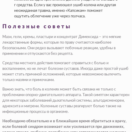
г средства. Если у вас произошел ушиб колена или другая
неожиданная травма, именно «Капсикам» поможет
ощутить облегчение уже через полчаса.
Полезные советы
Мази, гели, кремы, пластыри и концентрат Димексида – это мягкие
лекарственные формы, которые по праву считаются наиболее
безопасными. Они редко вызывают побочные реакции, удобны в
применении и отпускаются без рецепта.
Средства местного действия помогают справиться с болью и
воспалением, но не лечат болезни суставов. Иногда даже простой ушиб
может стать причиной осложнений, которые невозможно вылечить
только мазями и примочками.
Важно знать, что боль в коленях может быть связана не только с
проблемами опорно-двигательного аппарата. Такой симптом характерен
для некоторых заболеваний дыхательной системы, альгодисменореи,
аднексита и мигрени. Коленные суставы реагируют болью также на
инфекционные процессы в организме.
Необходимо обязательно и в ближайшее время обратиться к врачу,
если болевой синдром возникает или усиливается при движениях,