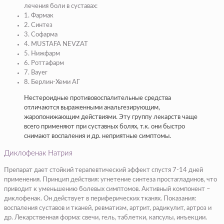
лечения боли в суставах:
1. Фармак
2. Синтез
3. Софарма
4. MUSTAFA NEVZAT
5. Нижфарм
6. Роттафарм
7. Bayer
8. Берлин-Хеми АГ
Нестероидные противовоспалительные средства
отличаются выраженными анальгезирующим,
жаропонижающим действиями. Эту группу лекарств чаще
всего применяют при суставных болях, т.к. они быстро
снимают воспаления и др. неприятные симптомы.
Диклофенак Натрия
Препарат дает стойкий терапевтический эффект спустя 7-14 дней
применения. Принцип действия: угнетение синтеза простагладинов, что
приводит к уменьшению болевых симптомов. Активный компонент –
диклофенак. Он действует в периферических тканях. Показания:
воспаления суставов и тканей, ревматизм, артрит, радикулит, артроз и
др. Лекарственная форма: свечи, гель, таблетки, капсулы, инъекции.