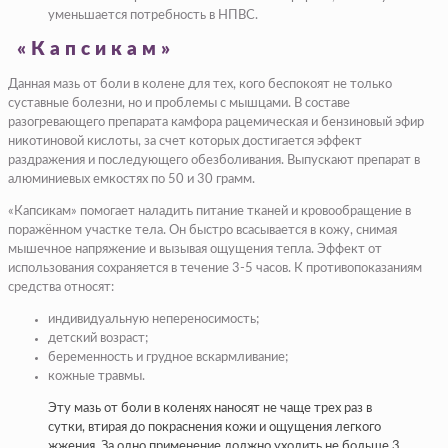
уменьшается потребность в НПВС.
«Капсикам»
Данная мазь от боли в колене для тех, кого беспокоят не только
суставные болезни, но и проблемы с мышцами. В составе
разогревающего препарата камфора рацемическая и бензиновый эфир
никотиновой кислоты, за счет которых достигается эффект
раздражения и последующего обезболивания. Выпускают препарат в
алюминиевых емкостях по 50 и 30 грамм.
«Капсикам» помогает наладить питание тканей и кровообращение в
поражённом участке тела. Он быстро всасывается в кожу, снимая
мышечное напряжение и вызывая ощущения тепла. Эффект от
использования сохраняется в течение 3-5 часов. К противопоказаниям
средства относят:
индивидуальную непереносимость;
детский возраст;
беременность и грудное вскармливание;
кожные травмы.
Эту мазь от боли в коленях наносят не чаще трех раз в
сутки, втирая до покраснения кожи и ощущения легкого
жжения. За одно применение должно уходить не больше 3