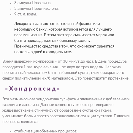
3 ампулы Новокаина;
3 ампулы Преднизолона;
9 ст. л. воды.
Лекарства наливаются в стеклянный флакон или
небольшую банку, которая встряхивается для лучшего
перемешивания. В этом растворе смачивается марля или
бинт и прикладывается к больному колену.
Преимущество средства в том, что оно может храниться
несколько дней в холодильнике.
Время выдержки компрессов – от 30 минут до часа. В день процедура
проводится 1 раз, курс лечения – от двух до трех недель. Наложив
пропитанный лекарством бинт на больной сустав, нужно закрыть его
сверху полиэтиленом и х/б материалом. Это предотвратит протекание.
«Хондроксид»
Эта мазь на основе хондроитина сульфата и глюказамина с добавлением
вазелина и ланолина. Данные вещества ускоряют регенерацию
хрящевых тканей, стимулируют образование суставной ткани,
уменьшают боль и просто восстанавливают функции суставов. Плюсами
препарата являются:
стабилизация обменных процессов;