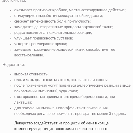
Достоинства:
оказывает противомикробное, местанастезирующее действие;
стимулирует выработку межсуставной жидкости;
снижает интенсивность боли, припухлость;
замедляет денегеративные процессы в хрящевой ткани;
редко появляются нежелательные реакции;
улучшает подвижность суставов;
ускоряет регенерацию хряща;
замедляет разрушение хрящевой ткани, способствует ее
восстановлению.
Недостатки:
высокая стоимость;
гель и мазь долго впитываются, оставляют липкость;
после применения могут появиться аллергические реакции в виде
покраснений, высыпаний, зуда кожи;
с осторожностью принимать во время беременности, при
лактации;
для получения выраженного эффекта от применения,
необходимо регулярно применять препарат не менее 3 недель.
Лекарство воздействует на процессы обмена в хряще,
компенсируя дефицит глюкозамина – естественного