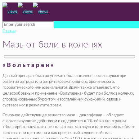
Статьи
›
Мазь от боли в коленях
«Вольтарен»
Данный препарат быстро унимает боль в колене, появившуюся при
развитии артроза или артрита (ревматоидного, хронического,
псориатического или ювенального). Врачи также отмечают, что
целесообразным применение «Вольтарена» будет при болях в коленях,
спровоцированных бурситом и воспалением сухожилий, связок и
суставов ног в результате травм.
Основное действующее вещество мази – диклофенак – обладает
анальгезирующим действием и содержится в 1%-ой концентрации.
«Вольтарен» выпускают не только как матовую и плотную мазь с бело-
желтоватым цветом, но и как прозрачный водянистый гель.
Производится крем в фасовке по 75 и 100 г, как в пластмассовых, так и