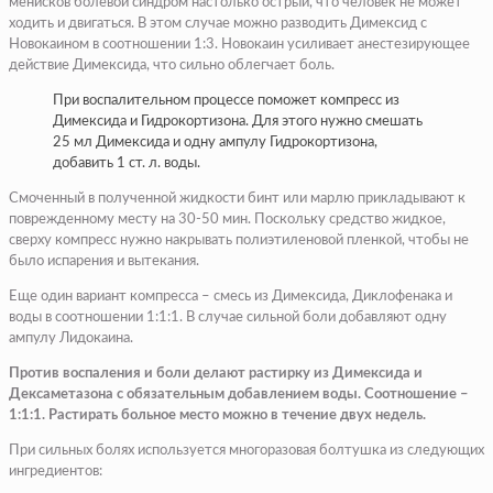
менисков болевой синдром настолько острый, что человек не может
ходить и двигаться. В этом случае можно разводить Димексид с
Новокаином в соотношении 1:3. Новокаин усиливает анестезирующее
действие Димексида, что сильно облегчает боль.
При воспалительном процессе поможет компресс из
Димексида и Гидрокортизона. Для этого нужно смешать
25 мл Димексида и одну ампулу Гидрокортизона,
добавить 1 ст. л. воды.
Смоченный в полученной жидкости бинт или марлю прикладывают к
поврежденному месту на 30-50 мин. Поскольку средство жидкое,
сверху компресс нужно накрывать полиэтиленовой пленкой, чтобы не
было испарения и вытекания.
Еще один вариант компресса – смесь из Димексида, Диклофенака и
воды в соотношении 1:1:1. В случае сильной боли добавляют одну
ампулу Лидокаина.
Против воспаления и боли делают растирку из Димексида и
Дексаметазона с обязательным добавлением воды. Соотношение –
1:1:1. Растирать больное место можно в течение двух недель.
При сильных болях используется многоразовая болтушка из следующих
ингредиентов: