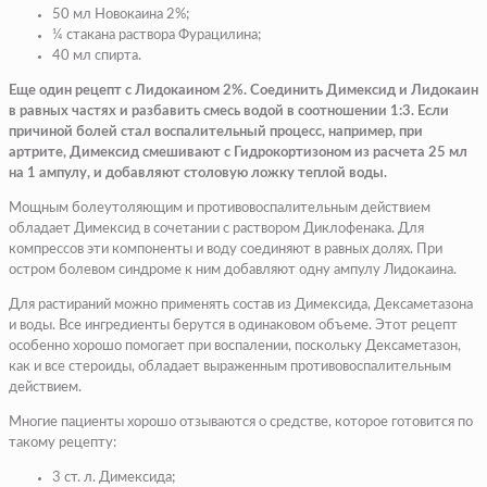
50 мл Новокаина 2%;
¼ стакана раствора Фурацилина;
40 мл спирта.
Еще один рецепт с Лидокаином 2%. Соединить Димексид и Лидокаин
в равных частях и разбавить смесь водой в соотношении 1:3. Если
причиной болей стал воспалительный процесс, например, при
артрите, Димексид смешивают с Гидрокортизоном из расчета 25 мл
на 1 ампулу, и добавляют столовую ложку теплой воды.
Мощным болеутоляющим и противовоспалительным действием
обладает Димексид в сочетании с раствором Диклофенака. Для
компрессов эти компоненты и воду соединяют в равных долях. При
остром болевом синдроме к ним добавляют одну ампулу Лидокаина.
Для растираний можно применять состав из Димексида, Дексаметазона
и воды. Все ингредиенты берутся в одинаковом объеме. Этот рецепт
особенно хорошо помогает при воспалении, поскольку Дексаметазон,
как и все стероиды, обладает выраженным противовоспалительным
действием.
Многие пациенты хорошо отзываются о средстве, которое готовится по
такому рецепту:
3 ст. л. Димексида;