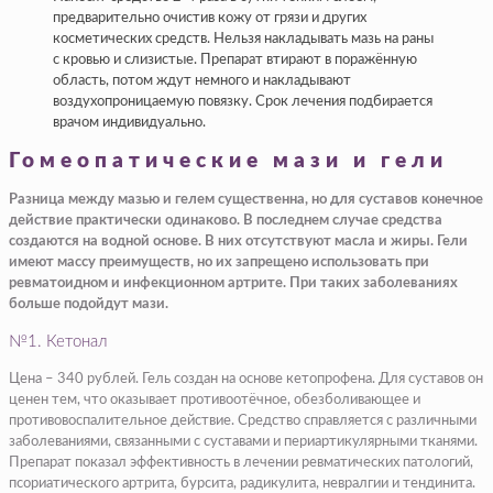
предварительно очистив кожу от грязи и других
косметических средств. Нельзя накладывать мазь на раны
с кровью и слизистые. Препарат втирают в поражённую
область, потом ждут немного и накладывают
воздухопроницаемую повязку. Срок лечения подбирается
врачом индивидуально.
Гомеопатические мази и гели
Разница между мазью и гелем существенна, но для суставов конечное
действие практически одинаково. В последнем случае средства
создаются на водной основе. В них отсутствуют масла и жиры. Гели
имеют массу преимуществ, но их запрещено использовать при
ревматоидном и инфекционном артрите. При таких заболеваниях
больше подойдут мази.
№1. Кетонал
Цена – 340 рублей. Гель создан на основе кетопрофена. Для суставов он
ценен тем, что оказывает противоотёчное, обезболивающее и
противовоспалительное действие. Средство справляется с различными
заболеваниями, связанными с суставами и периартикулярными тканями.
Препарат показал эффективность в лечении ревматических патологий,
псориатического артрита, бурсита, радикулита, невралгии и тендинита.