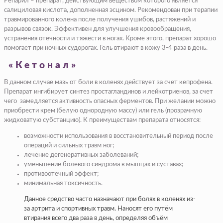
Репарил – препарат, действующим веществом которого является
салициловая кислота, дополненная эсцином. Рекомендован при терапии
травмированного колена после получения ушибов, растяжений и
разрывов связок. Эффективен для улучшения кровообращения,
устранения отечности и тяжести в ногах. Кроме этого, препарат хорошо
помогает при ночных судорогах. Гель втирают в кожу 3-4 раза в день.
«Кетонал»
В данном случае мазь от боли в коленях действует за счет кепрофена.
Препарат ингибирует синтез простагландинов и лейкотриенов, за счет
чего замедляется активность опасных ферментов. При желании можно
приобрести крем (белую однородную массу) или гель (прозрачную
жидковатую субстанцию). К преимуществам препарата относятся:
возможности использования в восстановительный период после
операций и сильных травм ног;
лечение дегенеративных заболеваний;
уменьшение болевого синдрома в мышцах и суставах;
противоотёчный эффект;
минимальная токсичность.
Данное средство часто назначают при болях в коленях из-
за артрита и спортивных травм. Наносят его путём
втирания всего два раза в день, определяя объём