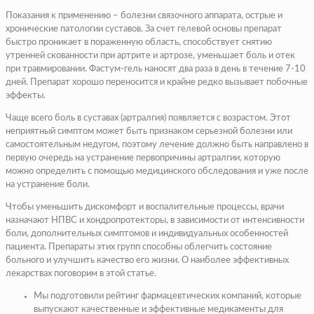
Показания к применению – болезни связочного аппарата, острые и
хронические патологии суставов. За счет гелевой основы препарат
быстро проникает в пораженную область, способствует снятию
утренней скованности при артрите и артрозе, уменьшает боль и отек
при травмировании. Фастум-гель наносят два раза в день в течение 7-10
дней. Препарат хорошо переносится и крайне редко вызывает побочные
эффекты.
Чаще всего боль в суставах (артралгия) появляется с возрастом. Этот
неприятный симптом может быть признаком серьезной болезни или
самостоятельным недугом, поэтому лечение должно быть направлено в
первую очередь на устранение первопричины артралгии, которую
можно определить с помощью медицинского обследования и уже после
на устранение боли.
Чтобы уменьшить дискомфорт и воспалительные процессы, врачи
назначают НПВС и хондропротекторы, в зависимости от интенсивности
боли, дополнительных симптомов и индивидуальных особенностей
пациента. Препараты этих групп способны облегчить состояние
больного и улучшить качество его жизни. О наиболее эффективных
лекарствах поговорим в этой статье.
Мы подготовили рейтинг фармацевтических компаний, которые
выпускают качественные и эффективные медикаменты для