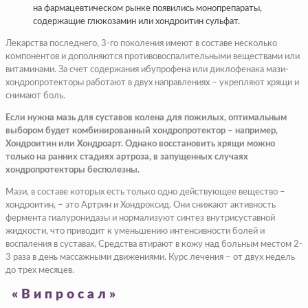
на фармацевтическом рынке появились монопрепараты,
содержащие глюкозамин или хондроитин сульфат.
Лекарства последнего, 3-го поколения имеют в составе несколько
компонентов и дополняются противовоспалительными веществами или
витаминами. За счет содержания ибупрофена или диклофенака мази-
хондропротекторы работают в двух направлениях – укрепляют хрящи и
снимают боль.
Если нужна мазь для суставов колена для пожилых, оптимальным
выбором будет комбинированный хондропротектор – например,
Хондроитин или Хондроарт. Однако восстановить хрящи можно
только на ранних стадиях артроза, в запущенных случаях
хондропротекторы бесполезны.
Мази, в составе которых есть только одно действующее вещество –
хондроитин, – это Артрин и Хондроксид. Они снижают активность
фермента гиалуронидазы и нормализуют синтез внутрисуставной
жидкости, что приводит к уменьшению интенсивности болей и
воспаления в суставах. Средства втирают в кожу над больным местом 2-
3 раза в день массажными движениями. Курс лечения – от двух недель
до трех месяцев.
«Випросал»