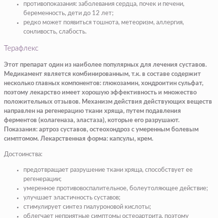
противопоказания: заболевания сердца, почек и печени,
беременность, дети до 12 лет;
редко может появиться тошнота, метеоризм, аллергия,
сонливость, слабость.
Терафлекс
Этот препарат один из наиболее популярных для лечения суставов.
Медикамент является комбинированным, т.к. в составе содержит
несколько главных компонентов: глюкозамин, хондроитин сульфат,
поэтому лекарство имеет хорошую эффективность и множество
положительных отзывов. Механизм действия действующих веществ
направлен на регенерацию ткани хряща, путем подавления
ферментов (колагеназа, эластаза), которые его разрушают.
Показания: артроз суставов, остеохондроз с умеренным болевым
симптомом. Лекарственная форма: капсулы, крем.
Достоинства:
предотвращает разрушение ткани хряща, способствует ее
регенерации;
умеренное противовоспалительное, болеутоляющее действие;
улучшает эластичность суставов;
стимулирует синтез гиалуроновой кислоты;
облегчает неприятные симптомы остеоартрита, поэтому