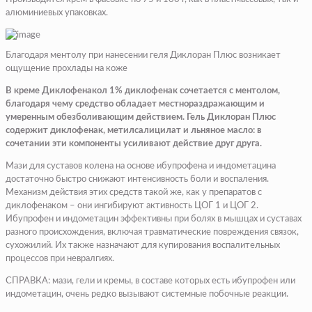
алюминиевых упаковках.
Благодаря ментолу при нанесении геля Диклоран Плюс возникает
ощущение прохлады на коже
В креме Диклофенакол 1% диклофенак сочетается с ментолом,
благодаря чему средство обладает местнораздражающим и
умеренным обезболивающим действием. Гель Диклоран Плюс
содержит диклофенак, метилсалицилат и льняное масло: в
сочетании эти компоненты усиливают действие друг друга.
Мази для суставов колена на основе ибупрофена и индометацина
достаточно быстро снижают интенсивность боли и воспаления.
Механизм действия этих средств такой же, как у препаратов с
диклофенаком – они ингибируют активность ЦОГ 1 и ЦОГ 2.
Ибупрофен и индометацин эффективны при болях в мышцах и суставах
разного происхождения, включая травматические повреждения связок,
сухожилий. Их также назначают для купирования воспалительных
процессов при невралгиях.
СПРАВКА: мази, гели и кремы, в составе которых есть ибупрофен или
индометацин, очень редко вызывают системные побочные реакции.