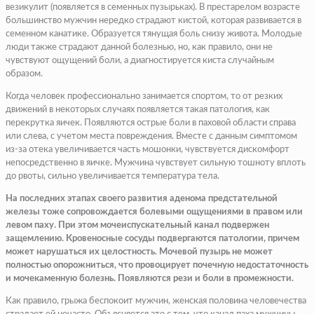
везикулит (появляется в семенных пузырьках). В престарелом возрасте
большинство мужчин нередко страдают кистой, которая развивается в
семенном канатике. Образуется тянущая боль снизу живота. Молодые
люди также страдают данной болезнью, но, как правило, они не
чувствуют ощущений боли, а диагностируется киста случайным
образом.
Когда человек профессионально занимается спортом, то от резких
движений в некоторых случаях появляется такая патология, как
перекрутка яичек. Появляются острые боли в паховой области справа
или слева, с учетом места повреждения. Вместе с данным симптомом
из-за отека увеличивается часть мошонки, чувствуется дискомфорт
непосредственно в яичке. Мужчина чувствует сильную тошноту вплоть
до рвоты, сильно увеличивается температура тела.
На последних этапах своего развития аденома предстательной
железы тоже сопровождается болевыми ощущениями в правом или
левом паху. При этом мочеиспускательный канал подвержен
защемлению. Кровеносные сосуды подвергаются патологии, причем
может нарушаться их целостность. Мочевой пузырь не может
полностью опорожниться, что провоцирует почечную недостаточность
и мочекаменную болезнь. Появляются рези и боли в промежности.
Как правило, грыжа беспокоит мужчин, женская половина человечества