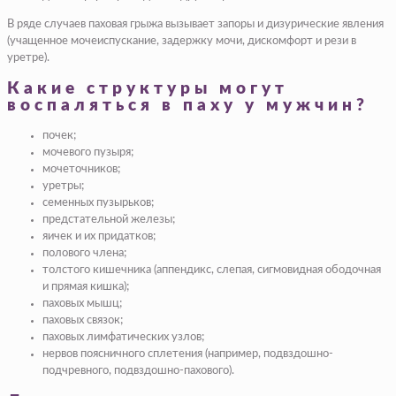
В ряде случаев паховая грыжа вызывает запоры и дизурические явления
(учащенное мочеиспускание, задержку мочи, дискомфорт и рези в
уретре).
Какие структуры могут
воспаляться в паху у мужчин?
почек;
мочевого пузыря;
мочеточников;
уретры;
семенных пузырьков;
предстательной железы;
яичек и их придатков;
полового члена;
толстого кишечника (
аппендикс, слепая, сигмовидная ободочная
и прямая кишка
);
паховых мышц;
паховых связок;
паховых лимфатических узлов;
нервов поясничного сплетения (
например, подвздошно-
подчревного, подвздошно-пахового
).