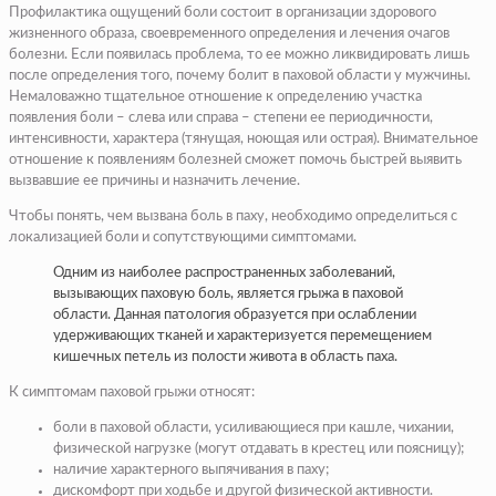
Профилактика ощущений боли состоит в организации здорового
жизненного образа, своевременного определения и лечения очагов
болезни. Если появилась проблема, то ее можно ликвидировать лишь
после определения того, почему болит в паховой области у мужчины.
Немаловажно тщательное отношение к определению участка
появления боли – слева или справа – степени ее периодичности,
интенсивности, характера (тянущая, ноющая или острая). Внимательное
отношение к появлениям болезней сможет помочь быстрей выявить
вызвавшие ее причины и назначить лечение.
Чтобы понять, чем вызвана боль в паху, необходимо определиться с
локализацией боли и сопутствующими симптомами.
Одним из наиболее распространенных заболеваний,
вызывающих паховую боль, является грыжа в паховой
области. Данная патология образуется при ослаблении
удерживающих тканей и характеризуется перемещением
кишечных петель из полости живота в область паха.
К симптомам паховой грыжи относят:
боли в паховой области, усиливающиеся при кашле, чихании,
физической нагрузке (могут отдавать в крестец или поясницу);
наличие характерного выпячивания в паху;
дискомфорт при ходьбе и другой физической активности.