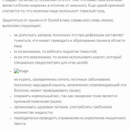
страдает ей нечасто. Объясняется это с тем, что канал паха мужчины
является более широким, в отличие от женского. Еще одной причиной
считается то, что мужчина чаще использует тяжелый труд.
Защититься от грыжи и от болей в паху справа или слева, можно,
выполняя следующее:
не допускать запоров, поскольку это при дефекации заставляет
тужиться, что может приводить к образованию грыжи в области
паха;
если возможно, то избегать поднятия тяжестей;
если это невозможно, то нужно использовать корсет, который
специально предусмотрен для этих целей;
не курить, своевременно лечить легочные заболевания,
поскольку надсадный кашель, непременно сопровождающий эти
болезни, может провоцировать грыжу;
сохранять нормальный вес, так как ожирение тоже является
причиной появления грыжи;
организовать здоровое питание, употреблять требуемое
количество жидкости;
периодически проводить упражнения на укрепление мышечного
пресса.