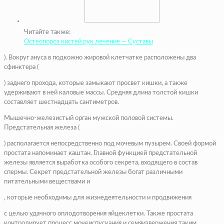
Читайте также:
Остеопороз кистей рук лечение — Суставы
). Вокруг ануса в подкожно жировой клетчатке расположены два
сфинктера (
) заднего прохода, которые замыкают просвет кишки, а также
удерживают в ней каловые массы. Средняя длина толстой кишки
составляет шестнадцать сантиметров.
Мышечно-железистый орган мужской половой системы.
Предстательная железа (
) располагается непосредственно под мочевым пузырем. Своей формой
простата напоминает каштан. Главной функцией предстательной
железы является выработка особого секрета, входящего в состав
спермы. Секрет предстательной железы богат различными
питательными веществами и
, которые необходимы для жизнедеятельности и продвижения
с целью удачного оплодотворения яйцеклетки. Также простата
контролирует процесс мочеиспускания и семяизвержения таким