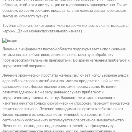
образом, чтобы эти две функции не выполнялись одновременно. Таким
образом, во время эрекции, предстательная железа всегда перекрывает
выход из мочевого пузыря.
Трубчатый орган, по которому моча во время мочеиспускания выводится
наружу. Длина мочеиспускательного канала (
Лечение лимфаденита паховой области подразумевает использование
витаминов и антибиотиков, физиотерапию, местную обработку
противовоспалительными препаратами. Во время нагноения прибегают к
хирургической операции.
Лечение хронической простаты железы включает использование альфа-
адреноблокаторов и антибиотиков, массаж предстательной железы
одновременно с физиотерапевтическими процедурами. Во время
развития аденомы или в запущенных случаях прибегают к
хирургическому вмешательству. Варикоцеле и киста семенного
канатика лечатся только хирургическим способом, перекрут яичка тоже
лечится оперативно. Лечение эпидидимита и орхита в себя включает
физиотерапию и использование антимикробных средств. При
септических осложнениях используется оперативное вмешательство.
Лечение остеохондроза подразумевает лечебную физкультуру,
физиотерапевтические процедуры, массаж, рефлексотерапию и