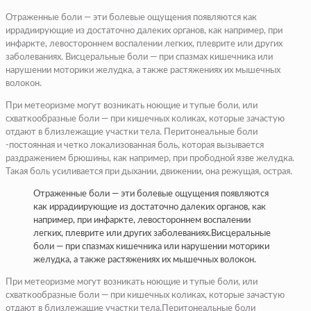
Отраженные боли — эти болевые ощущения появляются как
иррадиирующие из достаточно далеких органов, как например, при
инфаркте, левостороннем воспалении легких, плеврите или других
заболеваниях. Висцеральные боли — при спазмах кишечника или
нарушении моторики желудка, а также растяжениях их мышечных
волокон.
При метеоризме могут возникать ноющие и тупые боли, или
схваткообразные боли — при кишечных коликах, которые зачастую
отдают в близлежащие участки тела. Перитонеальные боли
-постоянная и четко локализованная боль, которая вызывается
раздражением брюшины, как например, при прободной язве желудка.
Такая боль усиливается при дыхании, движении, она режущая, острая.
Отраженные боли — эти болевые ощущения появляются
как иррадиирующие из достаточно далеких органов, как
например, при инфаркте, левостороннем воспалении
легких, плеврите или других заболеваниях.Висцеральные
боли — при спазмах кишечника или нарушении моторики
желудка, а также растяжениях их мышечных волокон.
При метеоризме могут возникать ноющие и тупые боли, или
схваткообразные боли — при кишечных коликах, которые зачастую
отдают в близлежащие участки тела.Перитонеальные боли