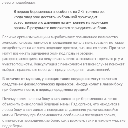
левого подреберья.
В период беременности, особенно во 2 -3 триместре,
когда плод уже достаточно большой происходит
естественное его давление на внутренние материнские
органы. В результате появляются периодические боли.
Если же организм женщины вырабатывает повышенное количество
женских половых гормонов в преддверии начала менструации, которые
воздействуют на желчевыводящие протоки, вызывая их спазм. При этом
могут возникать ощущения боли под правым ребром,
распространяющиеся на левую часть живота, возникает горечь во рту и
чувство тошноты. Консультация с гинекологом в таком случае поможет
выбрать правильные меры для предупреждения таких явлений.
В отличие от мужчин, у женщин такие ощущения могут являться
следствием физиологических процессов. Иногда колет в левом боку
при беременности, в период перед менструацией.
Почему колет в левом боку внизу живота при беременности, легко
объяснить физиологией будущей мамы. Ряд органов, что находится в
левом боку внизу живота, повергаются давлению увеличивающейся
матки. Поэтому при беременности, особенно на последних сроках,
отмечаются периодические боли, как в верхнем, так и в нижнем участке
подреберья.