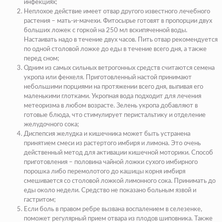
инфекциях;
Неплохое действие имеет отвар другого известного лечебного
растения – мать-и-мачехи. Фитосырье готовят в пропорции двух
больших ложек с горкой на 250 мл вскипяченной воды.
Настаивать надо в течение двух часов.
Пить отвар рекомендуется
по одной столовой ложке до еды в течение всего дня, а также
перед сном;
Одним из самых сильных ветрогонных средств считаются семена
укропа или фенхеля. Приготовленный настой принимают
небольшими порциями на протяжении всего дня, выпивая его
маленькими глотками. Укропная вода подходит для лечения
метеоризма в любом возрасте. Зелень укропа добавляют в
готовые блюда, что стимулирует перистальтику и отделение
желудочного сока;
Диспепсия желудка и кишечника может быть устранена
принятием смеси из растертого имбиря и лимона. Это очень
действенный метод для активации кишечной моторики. Способ
приготовления – половина чайной ложки сухого имбирного
порошка либо перемолотого до кашицы корня имбиря
смешивается со столовой ложкой лимонного сока. Принимать до
еды около недели.
Средство не показано больным язвой и
гастритом
;
Если боль в правом ребре вызвана воспалением в селезенке,
поможет регулярный прием отвара из плодов шиповника. Также