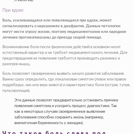
л кипятка).
При вдохе
Боль, усиливающаяся или появляющаяся при вдохе, может
сигнализировать о нарушениях в диафрагме. Данные патологии
могут нести угрозу жизни, поэтому медикаментозное или народное
лечение противопоказаны до приезда скорой помощи.
Возникновение боли после физических действий в основном носит
естественный характер и не требует медикаментозного лечения. Для
предотвращения ее появления требуется производить разминку и
разогрев мышц.
Боль позволяет своевременно выявить начало развития заболевания.
Важно сразу определить, где локализован симптом (левое или правое
подреберье, низ или верх живота) и характеристику боли (острая, тупая,
пульсирующая).
Эти данные позволят предварительно установить причину
появления симптома и ускорить процесс диагностики. Так
как в некоторых случаях своевременное выявление
заболевания способно сохранить жизнь (например,
внематочная беременность у женщин).
Что такое боль слева под