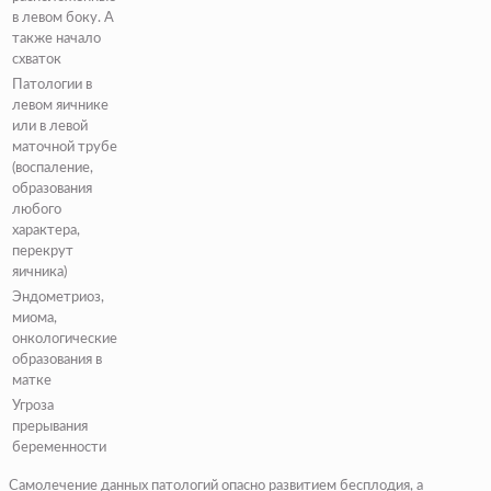
в левом боку. А
также начало
схваток
Патологии в
левом яичнике
или в левой
маточной трубе
(воспаление,
образования
любого
характера,
перекрут
яичника)
Эндометриоз,
миома,
онкологические
образования в
матке
Угроза
прерывания
беременности
Самолечение данных патологий опасно развитием бесплодия, а