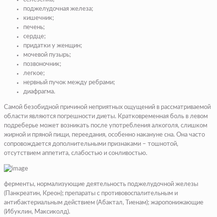
поджелудочная железа;
кишечник;
печень;
сердце;
придатки у женщин;
мочевой пузырь;
позвоночник;
легкое;
нервный пучок между ребрами;
диафрагма.
Самой безобидной причиной неприятных ощущений в рассматриваемой
области являются погрешности диеты. Кратковременная боль в левом
подреберье может возникать после употребления алкоголя, слишком
жирной и пряной пищи, переедания, особенно накануне сна. Она часто
сопровождается дополнительными признаками – тошнотой,
отсутствием аппетита, слабостью и сонливостью.
ферменты, нормализующие деятельность поджелудочной железы
(Панкреатин, Креон); препараты с противовоспалительным и
антибактериальным действием (Абактал, Тиенам); жаропонижающие
(Ибуклин, Максиколд).