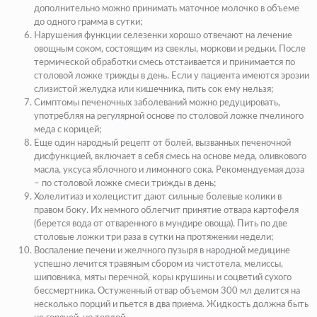
дополнительно можно принимать маточное молочко в объеме
до одного грамма в сутки;
Нарушения функции селезенки хорошо отвечают на лечение
овощным соком, состоящим из свеклы, моркови и редьки. После
термической обработки смесь отстаивается и принимается по
столовой ложке трижды в день. Если у пациента имеются эрозии
слизистой желудка или кишечника, пить сок ему нельзя;
Симптомы печеночных заболеваний можно редуцировать,
употребляя на регулярной основе по столовой ложке пчелиного
меда с корицей;
Еще один народный рецепт от болей, вызванных печеночной
дисфункцией, включает в себя смесь на основе меда, оливкового
масла, уксуса яблочного и лимонного сока. Рекомендуемая доза
– по столовой ложке смеси трижды в день;
Холелитиаз и холецистит дают сильные болевые колики в
правом боку.
Их немного облегчит принятие отвара картофеля
(берется вода от отваренного в мундире овоща). Пить по две
столовые ложки три раза в сутки на протяжении недели;
Воспаление печени и желчного пузыря в народной медицине
успешно лечится травяным сбором из чистотела, мелиссы,
шиповника, мяты перечной, коры крушины и соцветий сухого
бессмертника. Остуженный отвар объемом 300 мл делится на
несколько порций и пьется в два приема. Жидкость должна быть