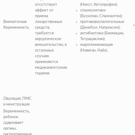
отсутствует
(Некст, Кетопрофен);
эффект от
спазмолитики
приема
(Бускопан, Спазмалгон);
Внематочная
лекарственных
противовоспалительные
беременность
средств,
(Денебол, Напроксен);
требуется
антибиотики (Биомицин,
хирургическое
Тетрациклин);
вмешательство, в
жаропонижающие
остальных
(Новиган, Найз).
случаях
применяется
медикаментозная
терапия.
Овуляция, ПМС
и менструация
Беременность,
ребенок
сдавливает
органы,
расположенные