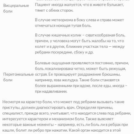
Пациент иногда жалуется, что в животе булькает,
Висцеральные
тянет с обеих сторон.
боли
В случае
метеоризма
в боку слева и справа может
отмечаться ноющая тупая боль.
В случае
кишечных колик
– схваткообразная боль,
причем, у человека могут быть жалобы на то, что
колет и в других, ближних участках тела — между
ребрами посередине, сбоку и др.
Болевые ощущения проявляются постоянно, причем,
боль локализирована четко, может быть режущая,
Перитонеальные
острая. Ее провоцирует раздражение брюшины,
боли
например,
язва желудка
. Такие боли становятся
более выраженными при вдохе, после еды, иногда –
при надавливании.
Несмотря на характер боли, что может под ребрами вызывать такие
приступы, должен диагностировать врач. Определяя причины,
специалист, прежде всего, учитывает, что находится слева под ребрами,
интересуется характером и механизмом боли. Также выясняет
некоторые важные моменты – например, есть ли боль ли в ребрах при
кашле, болит ли ребро при нажатии. Какой орган находится в этой