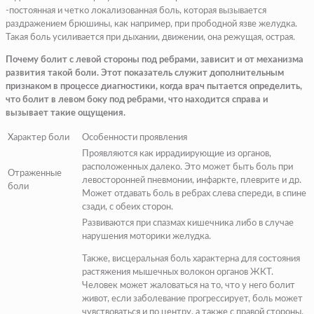
-постоянная и четко локализованная боль, которая вызывается
раздражением брюшины, как например, при прободной язве желудка.
Такая боль усиливается при дыхании, движении, она режущая, острая.
Почему болит с левой стороны под ребрами, зависит и от механизма
развития такой боли. Этот показатель служит дополнительным
признаком в процессе диагностики, когда врач пытается определить,
что болит в левом боку под ребрами, что находится справа и
вызывает такие ощущения.
Характер боли
Особенности проявления
Проявляются как иррадиирующие из органов,
расположенных далеко. Это может быть боль при
Отраженные
левосторонней пневмонии
,
инфаркте
,
плеврите
и др.
боли
Может отдавать боль в ребрах слева спереди, в спине
сзади, с обеих сторон.
Развиваются при спазмах кишечника либо в случае
нарушения
моторики желудка
.
Также, висцеральная боль характерна для состояния
растяжения мышечных волокон органов ЖКТ.
Человек может жаловаться на то, что у него болит
живот, если заболевание прогрессирует, боль может
чувствоваться и по центру, а также с правой стороны.