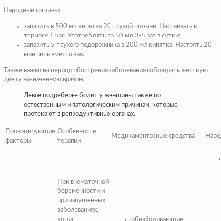
Народные составы:
запарить в 500 мл кипятка 20 г сухой полыни. Настаивать в
термосе 1 час. Употреблять по 50 мл 3-5 раз в сутки;
запарить 5 г сухого подорожника в 200 мл кипятка. Настоять 20
мин пить вместо чая.
Также важно на период обострения заболевания соблюдать жесткую
диету назначенную врачом.
Левое подреберье болит у женщины также по
естественным и патологическим причинам, которые
протекают в репродуктивных органах.
Провоцирующие
Особенности
Медикаментозные средства
Наро
факторы
терапии
При внематочной
беременности и
при запущенных
заболеваниях,
когда
обезболивающие