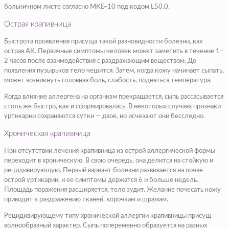
больничном листе согласно МКБ-10 под кодом L50.0.
Острая крапивница
Быстрота проявления присуща такой разновидности болезни, как
острая АК. Первичные симптомы человек может заметить в течение 1–
2 часов после взаимодействия с раздражающим веществом. До
появления пузырьков тело чешится. Затем, когда кожу начинает сыпать,
может возникнуть головная боль, слабость, подняться температура.
Когда влияние аллергена на организм прекращается, сыпь рассасывается
столь же быстро, как и сформировалась. В некоторых случаях признаки
уртикарии сохраняются сутки — двое, но исчезают они бесследно.
Хроническая крапивница
При отсутствии лечения крапивница из острой аллергической формы
переходит в хроническую. В свою очередь, она делится на стойкую и
рецидивирующую. Первый вариант болезни развивается на почве
острой уртикарии, и ее симптомы держатся 6 и больше недель.
Площадь поражения расширяется, тело зудит. Желание почесать кожу
приводит к раздражению тканей, корочкам и шрамам.
Рецидивирующему типу хронической аллергии крапивницы присущ
волнообразный характер. Сыпь попеременно образуется на разных