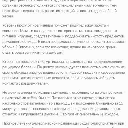
внутриутробного развития и грудного вскармливания. Чем позже
организм ребенка столкнется с потенциальными аллергенами, тем
ниже будет вероятность развития реакций на них в его дальнейшей
жизни.
Уберечь кроху от крапивницы поможет родительская забота и
внимание. Мамы и папы должны интересоваться составом детского
питания, игрушек, средств гигиены и поддерживать чистоту предметов
домашнего обихода. В квартире должна регулярно проводиться влажная
уборка. Животных, если это возможно, лучше на некоторое время
отдать родственникам или друзьям.
Вторичная профилактика уртикарии направляется на предупреждение
рецидивов болезни. Пациенту рекомендуется полностью исключить из
своего обихода опасное вещество или пищевой продукт и своевременно
принимать антигистаминные лекарства, если не удалось избежать
контакта с раздражителем.
Не лечить аллергию крапивницу нельзя, особенно, когда она протекает
с симптомами отёка Квинке. Патология в этом случае развивается
настолько стремительно, что в наихудшем положении буквально за 15
минут у человека понижается артериальное давление до аномальных
отметок и затрудняется дыхание. Это грозит смертельным исходом.
Прогноз лечения аллергической крапивницы будет благоприятным при