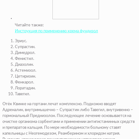
Читайте также:
Инструкция по применению крема фундизол
Эриус.
Супрастин.
Димедрол.
Фенистил.
Диазолин.
Астемизол.
Цетиризин.
Фенкарол.
Лоратадин.
Тавегил.
Отёк Квинке на гортани лечат комплексно. Подкожно вводят
Адреналин, внутримышечно – Супрастин либо Тавегил, внутривенно –
гормональный Преднизолон. Последующее лечение основывается на
очистке организма сорбентами и применении антигистаминных средств
и препаратов кальция. По мере необходимости больному ставят
капельницы с Неогемодезом, Реамберином и хлоридом натрия.