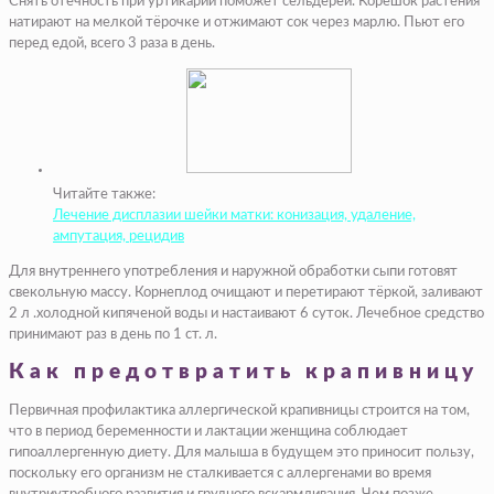
Снять отечность при уртикарии поможет сельдерей. Корешок растения
натирают на мелкой тёрочке и отжимают сок через марлю. Пьют его
перед едой, всего 3 раза в день.
Читайте также:
Лечение дисплазии шейки матки: конизация, удаление,
ампутация, рецидив
Для внутреннего употребления и наружной обработки сыпи готовят
свекольную массу. Корнеплод очищают и перетирают тёркой, заливают
2 л .холодной кипяченой воды и настаивают 6 суток. Лечебное средство
принимают раз в день по 1 ст. л.
Как предотвратить крапивницу
Первичная профилактика аллергической крапивницы строится на том,
что в период беременности и лактации женщина соблюдает
гипоаллергенную диету. Для малыша в будущем это приносит пользу,
поскольку его организм не сталкивается с аллергенами во время