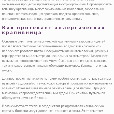
аномальные процессы, протекающие внутри организма. Спровоцировать
вспышку крапивницы могут гормональные колебания, заболевания
печени и желчевыводящих протоков, подагра, красная волчанка,
онкологические состояния, эндокринные нарушения.
Как протекает аллергическая
крапивница
Основные симптомы аллергической крапивницы у взрослых и детей
проявляются хаотично расположенными волдырями красного или
неброского розового цвета. Поверхность элементов плоская, размеры
варьируются от миллиметра до нескольких сантиметров. Численность
пузырьков неоднозначна – это могут быть как единичные высыпания,
так и множественные папулы небольших размеров. Выглядят они как
ожоги.
Диагностируют уртикарию по таким особенностям, как четкие границы
пузырей и здоровый оттенок кожи, который проявляется при нажатии на
элемент. Исчезает цвет по мере отнятия пальца от папулы. Процесс
высыпаний сопровождается сильным зудом. При слиянии пузырьков
образуются крупные бляшки.
В зависимости от степени воздействия раздражителя клиническую
картину болезни могут дополнять тошнота и рвота. Этот симптом