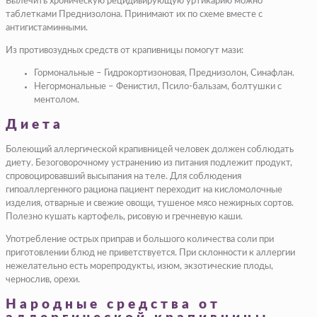
Вылечить хроническую рецидивирующую уртикарию можно
таблетками Преднизолона. Принимают их по схеме вместе с
антигистаминными.
Из противозудных средств от крапивницы помогут мази:
Гормональные – Гидрокортизоновая, Преднизолон, Синафлан.
Негормональные – Фенистил, Псило-бальзам, болтушки с
ментолом.
Диета
Болеющий аллергической крапивницей человек должен соблюдать
диету. Безоговорочному устранению из питания подлежит продукт,
спровоцировавший высыпания на теле. Для соблюдения
гипоаллергенного рациона пациент переходит на кисломолочные
изделия, отварные и свежие овощи, тушеное мясо нежирных сортов.
Полезно кушать картофель, рисовую и гречневую каши.
Употребление острых приправ и большого количества соли при
приготовлении блюд не приветствуется. При склонности к аллергии
нежелательно есть морепродукты, изюм, экзотические плоды,
чернослив, орехи.
Народные средства от