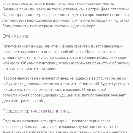
участках тела, исчезая и вновь появляясь в неожиданном месте.
Внешние признаки здесь не так выражены, как в острой фазе патологии.
Однако хронизация уртикарии плоха тем, что на протяжении нескольких
лет человека периодически донимают симптомы лихорадки – головная
боль, тошнота, гипертермия, суставный дискомфорт.
Отёк Квинке
Гигантская крапивница, или отёк Квинке характеризуется внезапным
началом и поражением ограниченной области. После контакта с
аллергеном отечный участок разрастается в течение нескольких минут
или часов. Обычно гигантская уртикария поражает слизистую оболочку
ротоглотки, лицо и гениталии.
Проблемная зона не изменяется внешне, однако в ее структуре резко
набухают подкожная клетчатка и слизистый эпителий. Зуд отсутствует,
но самочувствие осложняют боль и жжение. Отек ротовой
полости может спровоцировать удушье, т. к. патологический элемент
достигает размеров яйца.
Псевдоаллергическая крапивница
Отдельная разновидность уртикарии — псевдоаллергическая
крапивница. Кожные высыпания в данном случае появляются не по
вине влияния раздражителей, а ввиду заболеваний, которые имеются в