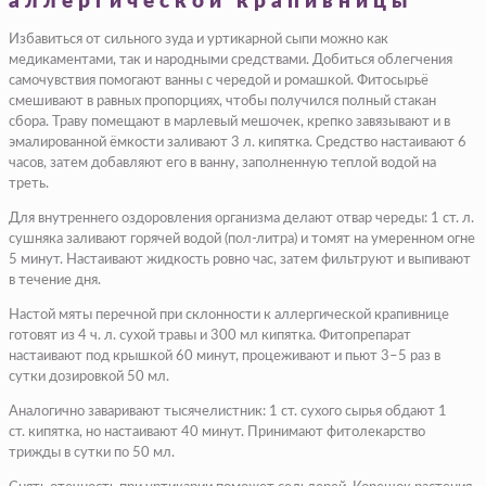
аллергической крапивницы
Избавиться от сильного зуда и уртикарной сыпи можно как
медикаментами, так и народными средствами. Добиться облегчения
самочувствия помогают ванны с чередой и ромашкой. Фитосырьё
смешивают в равных пропорциях, чтобы получился полный стакан
сбора. Траву помещают в марлевый мешочек, крепко завязывают и в
эмалированной ёмкости заливают 3 л. кипятка. Средство настаивают 6
часов, затем добавляют его в ванну, заполненную теплой водой на
треть.
Для внутреннего оздоровления организма делают отвар череды: 1 ст. л.
сушняка заливают горячей водой (пол-литра) и томят на умеренном огне
5 минут. Настаивают жидкость ровно час, затем фильтруют и выпивают
в течение дня.
Настой мяты перечной при склонности к аллергической крапивнице
готовят из 4 ч. л. сухой травы и 300 мл кипятка. Фитопрепарат
настаивают под крышкой 60 минут, процеживают и пьют 3–5 раз в
сутки дозировкой 50 мл.
Аналогично заваривают тысячелистник: 1 ст. сухого сырья обдают 1
ст. кипятка, но настаивают 40 минут. Принимают фитолекарство
трижды в сутки по 50 мл.