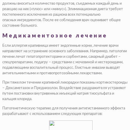
должны вноситься количество продуктов, съедаемых каждый день и
реакцию на них («плюс» или «минус»). Элиминационная диета требует
постепенного исключения из рациона всех потенциально
опасных ингредиентов. После ее соблюдения врач оценивает общее
состояние больного.
Медикаментозное лечение
Если аллергия крапивница имеет эндогенные корни, лечение врачи
направляют на устранение основного заболевания. Например, патологии
печени лечат гепатопротекторами и сорбентами, сахарный диабет –
спецпрепаратами, подагру – средствами с мочевиной и нестероидами,
подавляющими воспалительный процесс. Глистные инвазии выводят
антигельминтными и противопротозойными лекарствами.
При тяжелом течении крапивной лихорадки показаны кортикостероиды
– Дексаметазон и Преднизолон. Воздействие раздражителя устраняют
путем постановки внутривенных инъекций натрия тиосульфата и
кальция хлорида.
Патогенетическую терапию для получения антигистаминного эффекта
разрабатывают с использованием следующих препаратов: