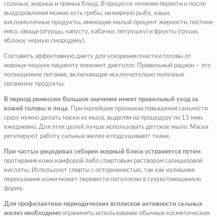
соленых, жирных и пряных блюд. В процессе лечения перхоти и после
выздоровления можно есть грибы, нежирную рыбу, каши,
кисломолочные продукты, имеющие малый процент жирности, постное
мясо, овощи (огурцы, капусту, кабачки, петрушку) и фрукты (груши,
яблоки, черную смородину).
Составить эффективную диету для ускорения очистки головы от
жирных чешуек пациенту поможет диетолог. Правильный рацион – это
полноценное питание, включающие исключительно полезные
организму продукты.
В период ремиссии большое значение имеет правильный уход за
кожей головы и лица
. При малейших признаках повышения сальности
сразу нужно делать маски из мыла, выделяя на процедуру по 15 мин.
ежедневно. Для этих целей лучше использовать детское мыло. Маски
регулируют работу сальных желез и подсушивают ткани.
При частых рецидивах себореи жирный блеск устраняется путем
протирания кожи камфорой либо спиртовым раствором салициловой
кислоты. Используют спирты с осторожностью, так как излишнее
пересыхание кожи может перевести патологию в сухую/смешанную
форму.
Для профилактики периодических всплесков активности сальных
желез необходимо
ограничить использование обычных косметических