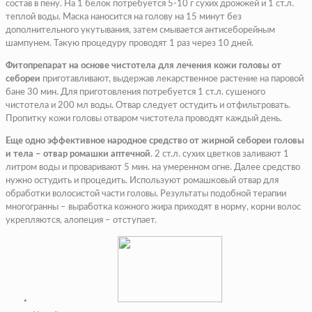
состав в пену. На 1 белок потребуется 5-10 г сухих дрожжей и 1 ст.л.
теплой воды. Маска наносится на голову на 15 минут без
дополнительного укутывания, затем смывается антисеборейным
шампунем. Такую процедуру проводят 1 раз через 10 дней.
Фитопрепарат на основе чистотела для лечения кожи головы от
себореи
приготавливают, выдержав лекарственное растение на паровой
бане 30 мин. Для приготовления потребуется 1 ст.л. сушеного
чистотела и 200 мл воды. Отвар следует остудить и отфильтровать.
Пропитку кожи головы отваром чистотела проводят каждый день.
Еще одно эффективное народное средство от жирной себореи головы
и тела – отвар ромашки аптечной
. 2 ст.л. сухих цветков заливают 1
литром воды и проваривают 5 мин. на умеренном огне. Далее средство
нужно остудить и процедить. Используют ромашковый отвар для
обработки волосистой части головы. Результаты подобной терапии
многогранны – выработка кожного жира приходят в норму, корни волос
укрепляются, алопеция – отступает.