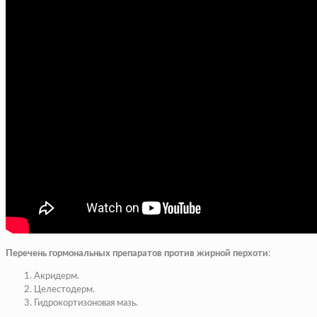
Перечень гормональных препаратов против жирной перхоти
:
Акридерм.
Целестодерм.
Гидрокортизоновая мазь.