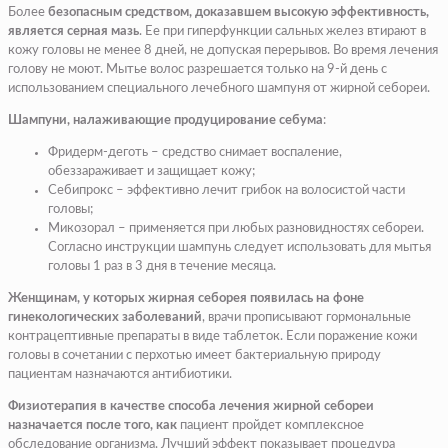
Более
безопасным средством, доказавшем высокую эффективность,
является серная мазь
. Ее при гиперфункции сальных желез втирают в
кожу головы не менее 8 дней, не допуская перерывов. Во время лечения
голову не моют. Мытье волос разрешается только на 9-й день с
использованием специального лечебного шампуня от жирной себореи.
Шампуни, налаживающие продуцирование себума
:
Фридерм-деготь – средство снимает воспаление,
обеззараживает и защищает кожу;
Себипрокс – эффективно лечит грибок на волосистой части
головы;
Микозорал – применяется при любых разновидностях себореи.
Согласно инструкции шампунь следует использовать для мытья
головы 1 раз в 3 дня в течение месяца.
Женщинам, у которых жирная себорея появилась на фоне
гинекологических заболеваний
, врачи прописывают гормональные
контрацептивные препараты в виде таблеток. Если поражение кожи
головы в сочетании с перхотью имеет бактериальную природу
пациентам назначаются антибиотики.
Физиотерапия в качестве способа лечения жирной себореи
назначается после того, как
пациент пройдет комплексное
обследование организма. Лучший эффект показывает процедура