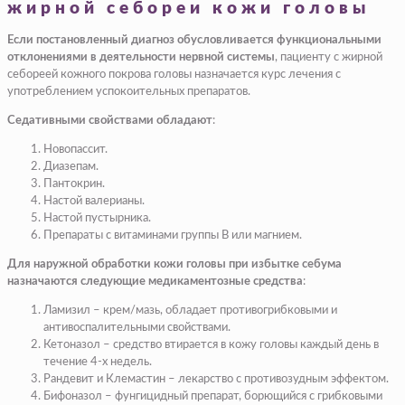
жирной себореи кожи головы
Если постановленный диагноз обусловливается функциональными
отклонениями в деятельности нервной системы
, пациенту с жирной
себореей кожного покрова головы назначается курс лечения с
употреблением успокоительных препаратов.
Седативными свойствами обладают
:
Новопассит.
Диазепам.
Пантокрин.
Настой валерианы.
Настой пустырника.
Препараты с витаминами группы B или магнием.
Для наружной обработки кожи головы при избытке себума
назначаются следующие медикаментозные средства
:
Ламизил – крем/мазь, обладает противогрибковыми и
антивоспалительными свойствами.
Кетоназол – средство втирается в кожу головы каждый день в
течение 4-х недель.
Рандевит и Клемастин – лекарство с противозудным эффектом.
Бифоназол – фунгицидный препарат, борющийся с грибковыми