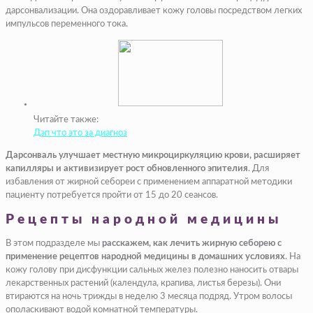
дарсонвализации. Она оздоравливает кожу головы посредством легких
импульсов переменного тока.
Читайте также:
Дэп что это за диагноз
Дарсонваль улучшает местную микроциркуляцию крови, расширяет
капилляры и активизирует рост обновленного эпителия
. Для
избавления от жирной себореи с применением аппаратной методики
пациенту потребуется пройти от 15 до 20 сеансов.
Рецепты народной медицины
В этом подразделе мы
расскажем, как лечить жирную себорею с
применение рецептов народной медицины в домашних условиях
. На
кожу голову при дисфункции сальных желез полезно наносить отвары
лекарственных растений (календула, крапива, листья березы). Они
втираются на ночь трижды в неделю 3 месяца подряд. Утром волосы
ополаскивают водой комнатной температуры.