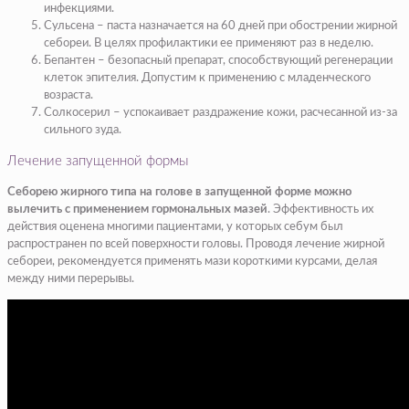
инфекциями.
Сульсена – паста назначается на 60 дней при обострении жирной
себореи. В целях профилактики ее применяют раз в неделю.
Бепантен – безопасный препарат, способствующий регенерации
клеток эпителия. Допустим к применению с младенческого
возраста.
Солкосерил – успокаивает раздражение кожи, расчесанной из-за
сильного зуда.
Лечение запущенной формы
Себорею жирного типа на голове в запущенной форме можно
вылечить с применением гормональных мазей
. Эффективность их
действия оценена многими пациентами, у которых себум был
распространен по всей поверхности головы. Проводя лечение жирной
себореи, рекомендуется применять мази короткими курсами, делая
между ними перерывы.