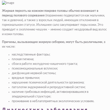
Жирная перхоть на кожном покрове головы обычно возникает в
период полового созревания
(поражению подвергаются как мальчики,
так и девочки), а также у взрослых людей, имеющих отклонения в
гормональном статусе. Излишнее сало закупоривает поры кожи. Это
приводит к скоплению чешуек – именно создает нездоровый вид волос
и кожи головы.
Причины, вызывающие жирную себорею, могут быть различными
, в
их числе:
наследственные факторы;
плохая гигиена;
сбои в работе желудочно-кишечного тракта;
психоэмоциональные всплески;
дисфункция нервной системы;
вредные привычки;
нарушение психической деятельности организма;
патологии эндокринной и репродуктивной систем;
наличие грибковых инфекций, активизировавшихся в
эпидермальной структуре;
проживание в неблагоприятных экологических условиях.
Диагностика заболевания