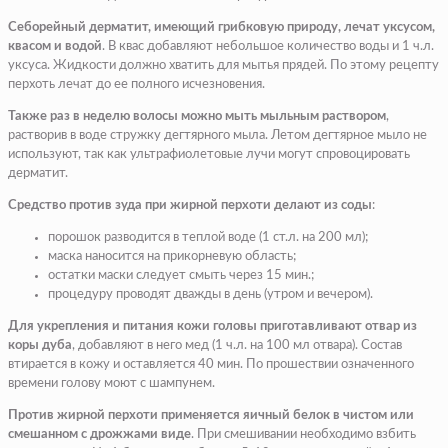
Себорейный дерматит, имеющий грибковую природу, лечат уксусом,
квасом и водой
. В квас добавляют небольшое количество воды и 1 ч.л.
уксуса. Жидкости должно хватить для мытья прядей. По этому рецепту
перхоть лечат до ее полного исчезновения.
Также раз в неделю волосы можно мыть мыльным раствором
,
растворив в воде стружку дегтярного мыла. Летом дегтярное мыло не
используют, так как ультрафиолетовые лучи могут спровоцировать
дерматит.
Средство против зуда при жирной перхоти делают из соды
:
порошок разводится в теплой воде (1 ст.л. на 200 мл);
маска наносится на прикорневую область;
остатки маски следует смыть через 15 мин.;
процедуру проводят дважды в день (утром и вечером).
Для укрепления и питания кожи головы приготавливают отвар из
коры дуба
, добавляют в него мед (1 ч.л. на 100 мл отвара). Состав
втирается в кожу и оставляется 40 мин. По прошествии означенного
времени голову моют с шампунем.
Против жирной перхоти применяется яичный белок в чистом или
смешанном с дрожжами виде
. При смешивании необходимо взбить