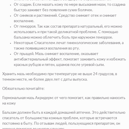
От ссадин
. Если мазать кожу по мере высыхания мази, то ссадина
быстро заживет без появления сухих болячек.
От синяков и растяжений
. Средство снимает отек и снимает
воспаление.
От геморроя
. Так как состав препарата натуральный, его можно
использовать и при такой деликатной проблеме. С помощью
бальзама можно облегчить боль при наружном геморрое.
Некоторые Спасателем лечат гинекологические заболевания, а
также появившиеся воспаления во рту.
От прыщей
. Мазь снимает воспаление, оказывает
антибактериальный эффект, помогает заживить кожу и избежать
красных рубцов и пятен, шрамов после угревой сыпи.
Хранить мазь необходимо при температуре не выше 24 градусов, в
темном месте, не более двух лет с даты выпуска.
Обязательно почитайте:
Гормональная мазь Акридерм: от чего помогает, как правильно наносить
на кожу
Бальзам должен быть в каждой домашней аптечке. Это действительно
спасатель от большинства кожных проблем, которые встречаются
постоянно в быту. По отзывам людей, пользующихся препаратом, он