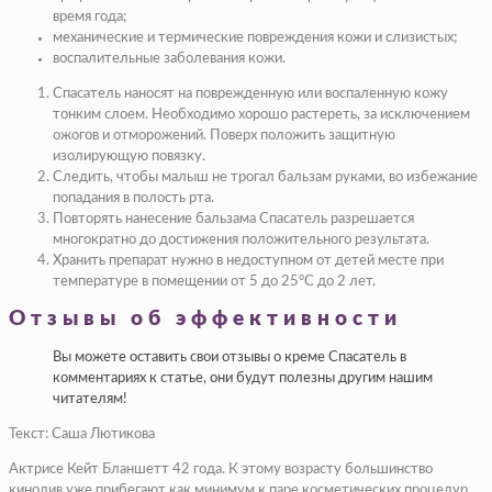
время года;
механические и термические повреждения кожи и слизистых;
воспалительные заболевания кожи.
Спасатель наносят на поврежденную или воспаленную кожу
тонким слоем. Необходимо хорошо растереть, за исключением
ожогов и отморожений. Поверх положить защитную
изолирующую повязку.
Следить, чтобы малыш не трогал бальзам руками, во избежание
попадания в полость рта.
Повторять нанесение бальзама Спасатель разрешается
многократно до достижения положительного результата.
Хранить препарат нужно в недоступном от детей месте при
температуре в помещении от 5 до 25°С до 2 лет.
Отзывы об эффективности
Вы можете оставить свои отзывы о креме Спасатель в
комментариях к статье, они будут полезны другим нашим
читателям!
Текст: Саша Лютикова
Актрисе Кейт Бланшетт 42 года. К этому возрасту большинство
кинодив уже прибегают как минимум к паре косметических процедур.