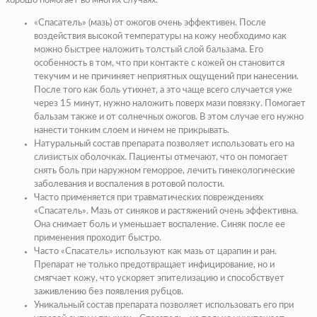
хорошо помогает во многих случаях:
«Спасатель» (мазь) от ожогов очень эффективен. После
воздействия высокой температуры на кожу необходимо как
можно быстрее наложить толстый слой бальзама. Его
особенность в том, что при контакте с кожей он становится
текучим и не причиняет неприятных ощущений при нанесении.
После того как боль утихнет, а это чаще всего случается уже
через 15 минут, нужно наложить поверх мази повязку. Помогает
бальзам также и от солнечных ожогов. В этом случае его нужно
нанести тонким слоем и ничем не прикрывать.
Натуральный состав препарата позволяет использовать его на
слизистых оболочках. Пациенты отмечают, что он помогает
снять боль при наружном геморрое, лечить гинекологические
заболевания и воспаления в ротовой полости.
Часто применяется при травматических повреждениях
«Спасатель». Мазь от синяков и растяжений очень эффективна.
Она снимает боль и уменьшает воспаление. Синяк после ее
применения проходит быстро.
Часто «Спасатель» используют как мазь от царапин и ран.
Препарат не только предотвращает инфицирование, но и
смягчает кожу, что ускоряет эпителизацию и способствует
заживлению без появления рубцов.
Уникальный состав препарата позволяет использовать его при