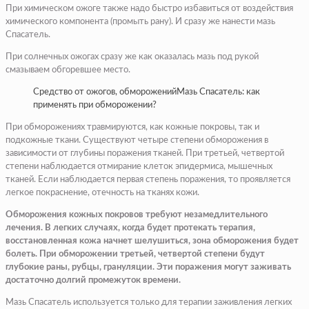
При химическом ожоге также надо быстро избавиться от воздействия
химического компонента (промыть рану). И сразу же нанести мазь
Спасатель.
При солнечных ожогах сразу же как оказалась мазь под рукой
смазываем обгоревшее место.
Средство от ожогов, обмороженийМазь Спасатель: как
применять при обморожении?
При обморожениях травмируются, как кожные покровы, так и
подкожные ткани. Существуют четыре степени обморожения в
зависимости от глубины поражения тканей. При третьей, четвертой
степени наблюдается отмирание клеток эпидермиса, мышечных
тканей. Если наблюдается первая степень поражения, то проявляется
легкое покраснение, отечность на тканях кожи.
Обморожения кожных покровов требуют незамедлительного
лечения. В легких случаях, когда будет протекать терапия,
восстановленная кожа начнет шелушиться, зона обморожения будет
болеть. При обморожении третьей, четвертой степени будут
глубокие раны, рубцы, грануляции. Эти поражения могут заживать
достаточно долгий промежуток времени.
Мазь Спасатель используется только для терапии заживления легких