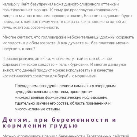
налицо: у Кейт безупречная кожа дивного сливочного оттенка и
практически нет морщин. К тому же пресловутая «подвижность
лицевых мышц» в полном порядке, а значит, Бланшетт и дальше будет
передавать нам всю гамму чувств с экрана, как и положено одной из
лучших актрис современности.
Многие считают, что голливудские небожительницы должны сохранять
молодость в любом возрасте. А как думаете вы, без пластики можно
преуспеть в кино?
Проводя ревизию аптечки, многие могут найти там обычное
фармацевтическое средство – гель «Куриозин». И многие дамы уже
знают, что данный продукт можно использовать и в качестве
косметического средства для борьбы с морщинами.
Прежде чем с воодушевлением намазаться очередным
чудодейственным средством, прошедшим
множественные фармакологические исследование,
тщательно изучим его состав, область применения и
многочисленные отзывы.
Детям, при беременности и
кормлении грудью
Можно использовать в период беременности. Тератогенных действий