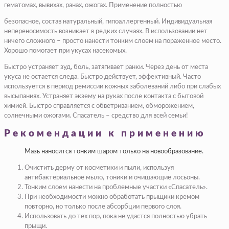
гематомах, вывихах, ранах, ожогах. Применение полностью
безопасное, состав натуральный, гипоаллергенный. Индивидуальная
непереносимость возникает в редких случаях. В использовании нет
ничего сложного – просто нанести тонким слоем на пораженное место.
Хорошо помогает при укусах насекомых.
Быстро устраняет зуд, боль, затягивает ранки. Через день от места
укуса не остается следа. Быстро действует, эффективный. Часто
используется в период ремиссии кожных заболеваний либо при слабых
высыпаниях. Устраняет экзему на руках после контакта с бытовой
химией. Быстро справляется с обветриванием, обморожением,
солнечными ожогами. Спасатель – средство для всей семьи!
Рекомендации к применению
Мазь наносится тонким шаром только на новообразование.
Очистить дерму от косметики и пыли, используя
антибактериальное мыло, тоники и очищающие лосьоны.
Тонким слоем нанести на проблемные участки «Спасатель».
При необходимости можно обработать прыщики кремом
повторно, но только после абсорбции первого слоя.
Использовать до тех пор, пока не удастся полностью убрать
прыщи.