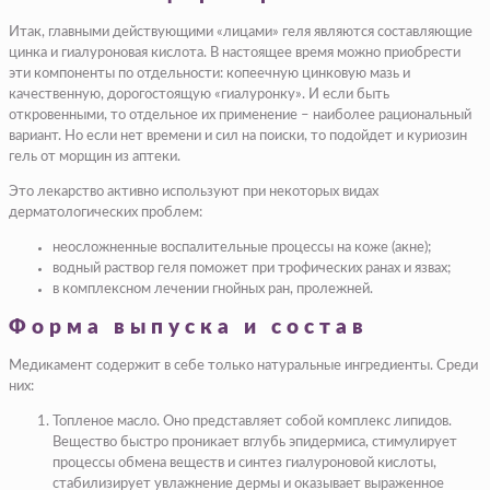
Итак, главными действующими «лицами» геля являются составляющие
цинка и гиалуроновая кислота. В настоящее время можно приобрести
эти компоненты по отдельности: копеечную цинковую мазь и
качественную, дорогостоящую «гиалуронку». И если быть
откровенными, то отдельное их применение – наиболее рациональный
вариант. Но если нет времени и сил на поиски, то подойдет и куриозин
гель от морщин из аптеки.
Это лекарство активно используют при некоторых видах
дерматологических проблем:
неосложненные воспалительные процессы на коже (акне);
водный раствор геля поможет при трофических ранах и язвах;
в комплексном лечении гнойных ран, пролежней.
Форма выпуска и состав
Медикамент содержит в себе только натуральные ингредиенты. Среди
них:
Топленое масло.
Оно представляет собой комплекс липидов.
Вещество быстро проникает вглубь эпидермиса, стимулирует
процессы обмена веществ и синтез гиалуроновой кислоты,
стабилизирует увлажнение дермы и оказывает выраженное