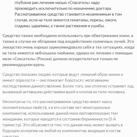
глубоких ран лечение мазью «Спасатель» надо
производить исключительно по назначению доктора.
Рассматриваемое средство становится незаменимым в том
случае, если на теле имеются гематомы, порезы, ожоги,
ссадины, царапины, а также растяжения и ушибы.
Средство также необходимо использовать при обветривании кожи, а
также в случае ее обгорания под воздействием солнечных лучей. Это
лекарство очень хорошо зарекомендовало себя в тех ситуациях, когда
на теле имеются небольшие гнойники, однако их лечение с помощью
мази «Спасатель» (Россия) должно осуществляться только по
рекомендациям врача.
Средство показано людям, которые ведут лежачий образ жизни и
имеют опрелости — оно помогает бороться с негативными
последствиями данного явления. Более того, оно отлично устраняет зуд,
вызванный активными действиями вшей и клопов на теле человека.
Несмотря на то, что рассматриваемое средство имеет массу
положительных свойств, а в его составе нет ненатуральных
компонентов, использование данной мази противопоказано тем
женщинам, которые находятся в состоянии беременности (3-й
триместр). Это объясняется тем, что данная мазь может вызвать в
будущем аллергию на любой из компонентов, входящих в состав
средства.