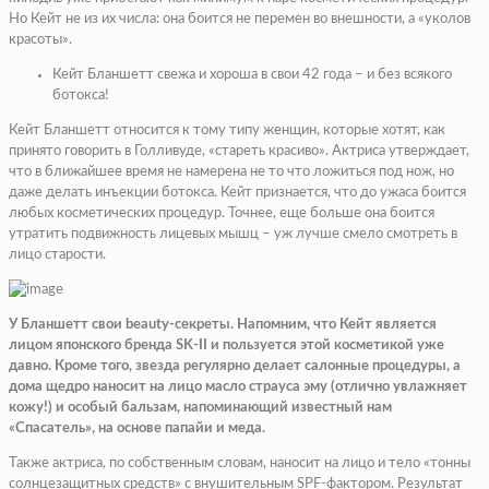
Но Кейт не из их числа: она боится не перемен во внешности, а «уколов
красоты».
Кейт Бланшетт свежа и хороша в свои 42 года – и без всякого
ботокса!
Кейт Бланшетт относится к тому типу женщин, которые хотят, как
принято говорить в Голливуде, «стареть красиво». Актриса утверждает,
что в ближайшее время не намерена не то что ложиться под нож, но
даже делать инъекции ботокса. Кейт признается, что до ужаса боится
любых косметических процедур. Точнее, еще больше она боится
утратить подвижность лицевых мышц – уж лучше смело смотреть в
лицо старости.
У Бланшетт свои beauty-секреты. Напомним, что Кейт является
лицом японского бренда SK-II и пользуется этой косметикой уже
давно. Кроме того, звезда регулярно делает салонные процедуры, а
дома щедро наносит на лицо масло страуса эму (отлично увлажняет
кожу!) и особый бальзам, напоминающий известный нам
«Спасатель», на основе папайи и меда.
Также актриса, по собственным словам, наносит на лицо и тело «тонны
солнцезащитных средств» с внушительным SPF-фактором. Результат