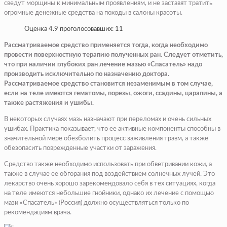
сведут морщины к минимальным проявлениям, и не заставят тратить
огромные денежные средства на походы в салоны красоты.
Оценка 4.9 проголосовавших: 11
Рассматриваемое средство применяется тогда, когда необходимо
провести поверхностную терапию полученных ран. Следует отметить,
что при наличии глубоких ран лечение мазью «Спасатель» надо
производить исключительно по назначению доктора.
Рассматриваемое средство становится незаменимым в том случае,
если на теле имеются гематомы, порезы, ожоги, ссадины, царапины, а
также растяжения и ушибы.
В некоторых случаях мазь назначают при переломах и очень сильных
ушибах. Практика показывает, что ее активные компоненты способны в
значительной мере обезболить процесс заживления травм, а также
обезопасить поврежденные участки от заражения.
Средство также необходимо использовать при обветривании кожи, а
также в случае ее обгорания под воздействием солнечных лучей. Это
лекарство очень хорошо зарекомендовало себя в тех ситуациях, когда
на теле имеются небольшие гнойники, однако их лечение с помощью
мази «Спасатель» (Россия) должно осуществляться только по
рекомендациям врача.