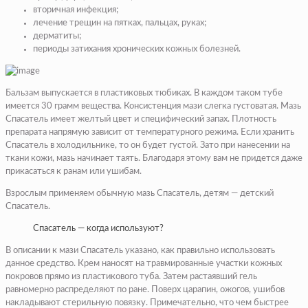
вторичная инфекция;
лечение трещин на пятках, пальцах, руках;
дерматиты;
периоды затихания хронических кожных болезней.
Бальзам выпускается в пластиковых тюбиках. В каждом таком тубе
имеется 30 грамм вещества. Консистенция мази слегка густоватая. Мазь
Спасатель имеет желтый цвет и специфический запах. Плотность
препарата напрямую зависит от температурного режима. Если хранить
Спасатель в холодильнике, то он будет густой. Зато при нанесении на
ткани кожи, мазь начинает таять. Благодаря этому вам не придется даже
прикасаться к ранам или ушибам.
Взрослым применяем обычную мазь Спасатель, детям — детский
Спасатель.
Спасатель — когда используют?
В описании к мази Спасатель указано, как правильно использовать
данное средство. Крем наносят на травмированные участки кожных
покровов прямо из пластикового туба. Затем растаявший гель
равномерно распределяют по ране. Поверх царапин, ожогов, ушибов
накладывают стерильную повязку. Примечательно, что чем быстрее