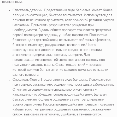
неизменным.
Спасатель детский
. Представлен в виде бальзама. Имеет более
легкую консистенцию, быстрее впитывается. Используется для
лечения пеленочного дерматита, аллергической реакции, укусов
насекомых. Применять разрешается с рождения при
необходимости. В дальнейшем препарат становится средством
первой помощи при ссадинах, ушибах, царапинах. Полностью
безопасен для детской кожи, не вызывает побочных эффектов,
быстро снимает зуд, раздражение, воспаление. Часто
используется, как дополнительное средство при терапии
атопического дерматита, псориаза, аллергии. Для
предотвращения опрелостей средство наносят на кожу под
подгузники дважды в день. Спасатель детский – препарат,
который должен быть в аптечке каждого дома, где есть дети
разного возраста.
Спасатель Форте.
Представлен в виде бальзама. Используется
при травмах, растяжениях, радикулите, простудных заболеваниях.
Отличается содержанием специального компонента –
капсаицина, что обладает согревающим действием. Бальзам
быстро снимает болевые ощущения за счет регулирования
уровня серотонина. Рассасывающее действие препарат позволяет
избавиться от неприятных ощущений, связанных с растяжением
связок, вывихами, гематомами, ушибами, в течение суток.