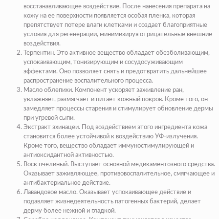
восстанавливающее воздействие. После нанесения препарата на
кожу на ее поверхности появляется особая пленка, которая
препятствует потере влаги клетками и создает благоприятные
условия для регенерации, минимизируя отрицательные внешние
воздействия.
Терпентин
. Это активное вещество обладает обезболивающим,
успокаивающим, тонизирующим и сосудосуживающим
эффектами. Оно позволяет снять и предотвратить дальнейшее
распространение воспалительного процесса.
Масло облепихи.
Компонент ускоряет заживление ран,
увлажняет, размягчает и питает кожный покров. Кроме того, он
замедляет процессы старения и стимулирует обновление дермы
при угревой сыпи.
Экстракт эхинацеи.
Под воздействием этого ингредиента кожа
становится более устойчивой к воздействию УФ-излучения.
Кроме того, вещество обладает иммуностимулирующей и
антиоксидантной активностью.
Воск пчелиный.
Выступает основной медикаментозного средства.
Оказывает заживляющее, противовоспалительное, смягчающее и
антибактериальное действие.
Лавандовое масло.
Оказывает успокаивающее действие и
подавляет жизнедеятельность патогенных бактерий, делает
дерму более нежной и гладкой.