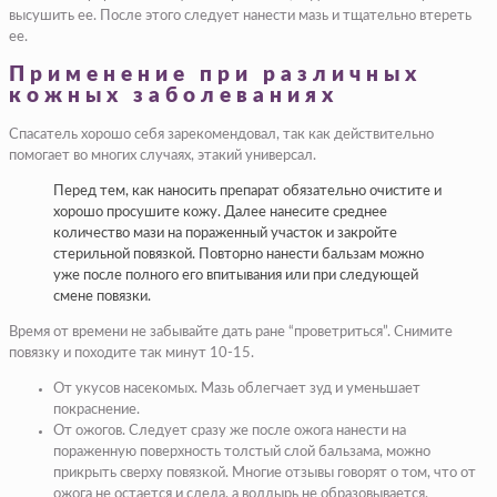
высушить ее. После этого следует нанести мазь и тщательно втереть
ее.
Применение при различных
кожных заболеваниях
Спасатель хорошо себя зарекомендовал, так как действительно
помогает во многих случаях, этакий универсал.
Перед тем, как наносить препарат обязательно очистите и
хорошо просушите кожу. Далее нанесите среднее
количество мази на пораженный участок и закройте
стерильной повязкой. Повторно нанести бальзам можно
уже после полного его впитывания или при следующей
смене повязки.
Время от времени не забывайте дать ране “проветриться”. Снимите
повязку и походите так минут 10-15.
От укусов насекомых
. Мазь облегчает зуд и уменьшает
покраснение.
От ожогов
. Следует сразу же после ожога нанести на
пораженную поверхность толстый слой бальзама, можно
прикрыть сверху повязкой. Многие отзывы говорят о том, что от
ожога не остается и следа, а волдырь не образовывается.