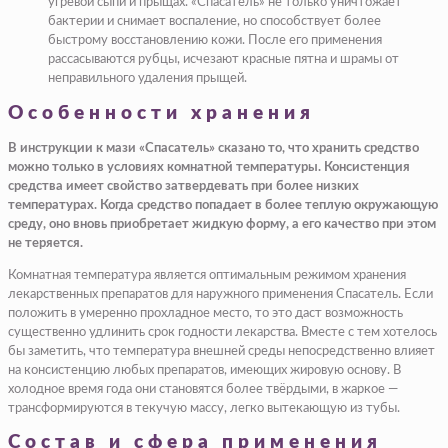
угревой сыпи и прыщах. «Спасатель» не только уничтожает
бактерии и снимает воспаление, но способствует более
быстрому восстановлению кожи. После его применения
рассасываются рубцы, исчезают красные пятна и шрамы от
неправильного удаления прыщей.
Особенности хранения
В инструкции к мази «Спасатель» сказано то, что хранить средство
можно только в условиях комнатной температуры. Консистенция
средства имеет свойство затвердевать при более низких
температурах. Когда средство попадает в более теплую окружающую
среду, оно вновь приобретает жидкую форму, а его качество при этом
не теряется.
Комнатная температура является оптимальным режимом хранения
лекарственных препаратов для наружного применения Спасатель. Если
положить в умеренно прохладное место, то это даст возможность
существенно удлинить срок годности лекарства. Вместе с тем хотелось
бы заметить, что температура внешней среды непосредственно влияет
на консистенцию любых препаратов, имеющих жировую основу. В
холодное время года они становятся более твёрдыми, в жаркое —
трансформируются в текучую массу, легко вытекающую из тубы.
Состав и сфера применения