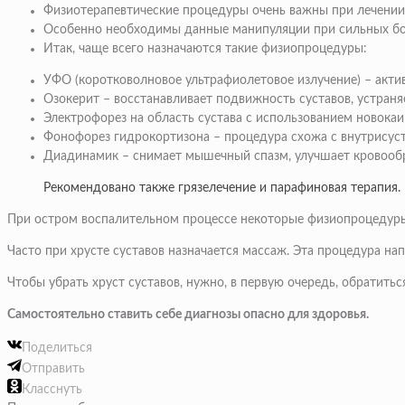
Физиотерапевтические процедуры очень важны при лечении 
Особенно необходимы данные манипуляции при сильных бол
Итак,
чаще всего назначаются такие физиопроцедуры:
УФО
(коротковолновое ультрафиолетовое излучение) – акти
Озокерит
– восстанавливает подвижность суставов, устраня
Электрофорез
на область сустава с использованием новокаи
Фонофорез гидрокортизона
– процедура схожа с внутрисус
Диадинамик
– снимает мышечный спазм, улучшает кровообра
Рекомендовано также грязелечение и парафиновая терапия.
При остром воспалительном процессе некоторые физиопроцедуры
Часто при хрусте суставов назначается массаж. Эта процедура н
Чтобы убрать хруст суставов, нужно, в первую очередь, обратиться
Самостоятельно ставить себе диагнозы опасно для здоровья.
Поделиться
Отправить
Класснуть