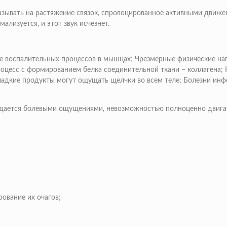
указывать на растяжение связок, спровоцированное активными дви
ализуется, и этот звук исчезнет.
ие воспалительных процессов в мышцах; Чрезмерные физические наг
роцесс с формированием белка соединительной ткани – коллагена;
 сладкие продукты могут ощущать щелчки во всем теле; Болезни ин
ождается болевыми ощущениями, невозможностью полноценно двигат
ование их очагов;