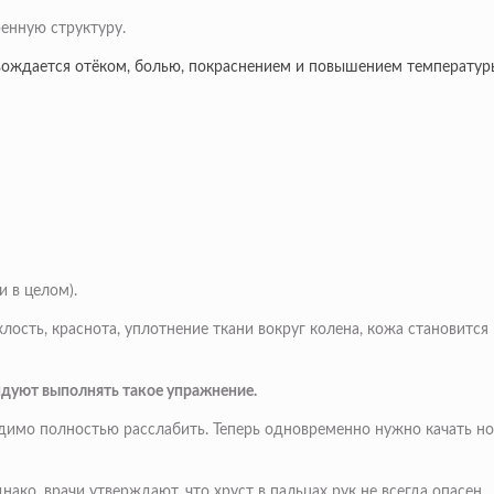
енную структуру.
вождается отёком, болью, покраснением и повышением температуры 
и в целом).
ость, краснота, уплотнение ткани вокруг колена, кожа становится 
ндуют выполнять такое упражнение.
ходимо полностью расслабить. Теперь одновременно нужно качать н
нако, врачи утверждают, что хруст в пальцах рук не всегда опасен.