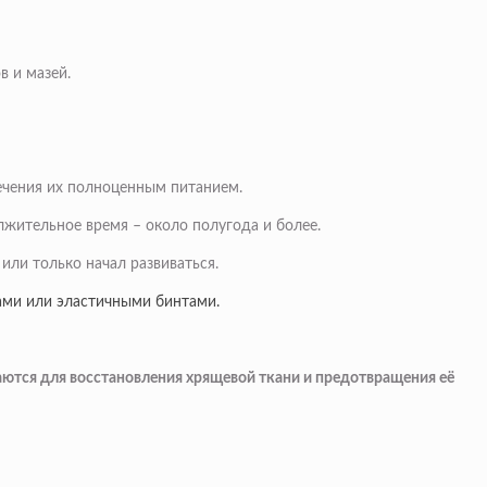
в и мазей.
печения их полноценным питанием.
лжительное время – около полугода и более.
или только начал развиваться.
ами или эластичными бинтами.
аются для восстановления хрящевой ткани и предотвращения её