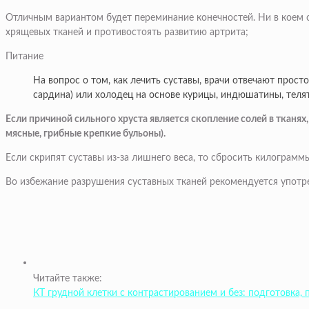
Отличным вариантом будет переминание конечностей. Ни в коем сл
хрящевых тканей и противостоять развитию артрита;
Питание
На вопрос о том, как лечить суставы, врачи отвечают прос
сардина) или холодец на основе курицы, индюшатины, теля
Если причиной сильного хруста является скопление солей в тканях
мясные, грибные крепкие бульоны).
Если скрипят суставы из-за лишнего веса, то сбросить килограм
Во избежание разрушения суставных тканей рекомендуется употр
Читайте также:
КТ грудной клетки с контрастированием и без: подготовка, 