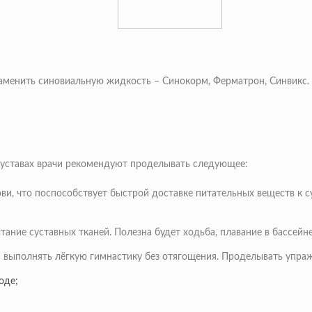
заменить синовиальную жидкость – Синокорм, Ферматрон, Синвикс. 
 суставах врачи рекомендуют проделывать следующее:
и, что поспособствует быстрой доставке питательных веществ к с
ание суставных тканей. Полезна будет ходьба, плавание в бассейне
я выполнять лёгкую гимнастику без отягощения. Проделывать упраж
оде;