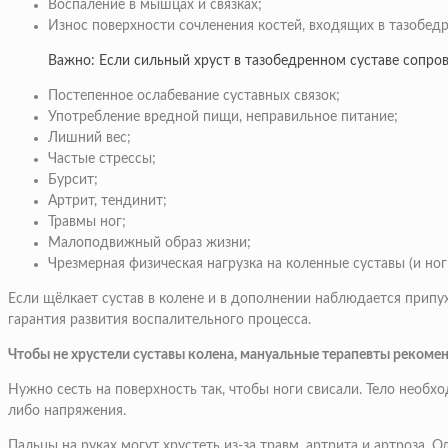
Воспаление в мышцах и связках;
Износ поверхности сочленения костей, входящих в тазобедр
Важно: Если сильный хруст в тазобедренном суставе сопро
Постепенное ослабевание суставных связок;
Употребление вредной пищи, неправильное питание;
Лишний вес;
Частые стрессы;
Бурсит;
Артрит, тендинит;
Травмы ног;
Малоподвижный образ жизни;
Чрезмерная физическая нагрузка на коленные суставы (и ног
Если щёлкает сустав в колене и в дополнении наблюдается припухл
гарантия развития воспалительного процесса.
Чтобы не хрустели суставы колена, мануальные терапевты рекоме
Нужно сесть на поверхность так, чтобы ноги свисали. Тело необ
либо напряжения.
Пальцы на руках могут хрустеть из-за травм, артрита и артроза. Од